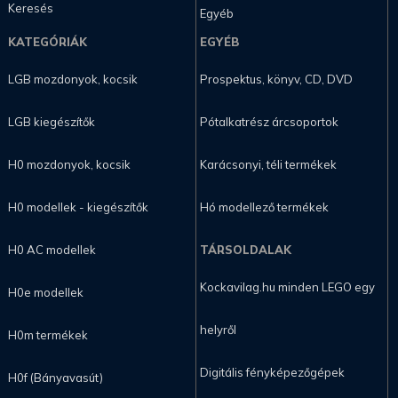
Keresés
Egyéb
KATEGÓRIÁK
EGYÉB
LGB mozdonyok, kocsik
Prospektus, könyv, CD, DVD
LGB kiegészítők
Pótalkatrész árcsoportok
H0 mozdonyok, kocsik
Karácsonyi, téli termékek
H0 modellek - kiegészítők
Hó modellező termékek
H0 AC modellek
TÁRSOLDALAK
Kockavilag.hu minden LEGO egy
H0e modellek
helyről
H0m termékek
Digitális fényképezőgépek
H0f (Bányavasút)