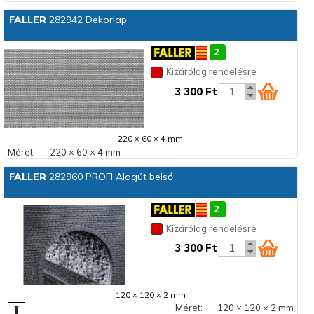
FALLER
282942 Dekorlap
Kizárólag rendelésre
3 300 Ft
220 × 60 × 4 mm
Méret:
220 × 60 × 4 mm
FALLER
282960 PROFI Alagút belső
Kizárólag rendelésre
3 300 Ft
120 × 120 × 2 mm
Méret:
120 × 120 × 2 mm