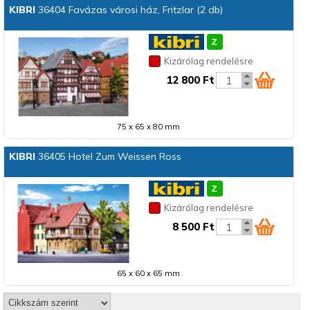
KIBRI
36404 Favázas városi ház, Fritzlar (2 db)
Kizárólag rendelésre
12 800 Ft
75 x 65 x 80 mm
KIBRI
36405 Hotel Zum Weissen Ross
Kizárólag rendelésre
8 500 Ft
65 x 60 x 65 mm