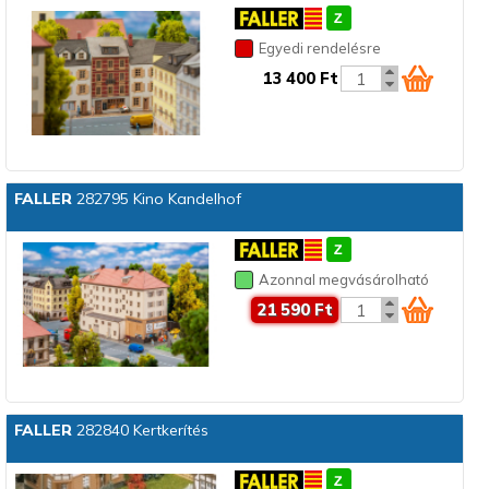
Egyedi rendelésre
13 400 Ft
FALLER
282795 Kino Kandelhof
Azonnal megvásárolható
21 590 Ft
FALLER
282840 Kertkerítés