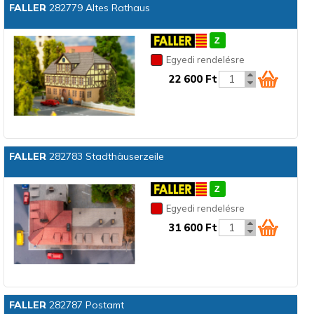
FALLER
282779 Altes Rathaus
Egyedi rendelésre
22 600 Ft
FALLER
282783 Stadthäuserzeile
Egyedi rendelésre
31 600 Ft
FALLER
282787 Postamt