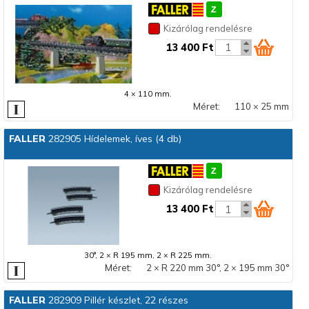
Kizárólag rendelésre
13 400 Ft
4 × 110 mm.
Méret:
110 × 25 mm
FALLER
282905 Hídelemek, íves (4 db)
Kizárólag rendelésre
13 400 Ft
30°, 2 × R 195 mm, 2 × R 225 mm.
Méret:
2 × R 220 mm 30°, 2 × 195 mm 30°
FALLER
282909 Pillér készlet, 22 részes