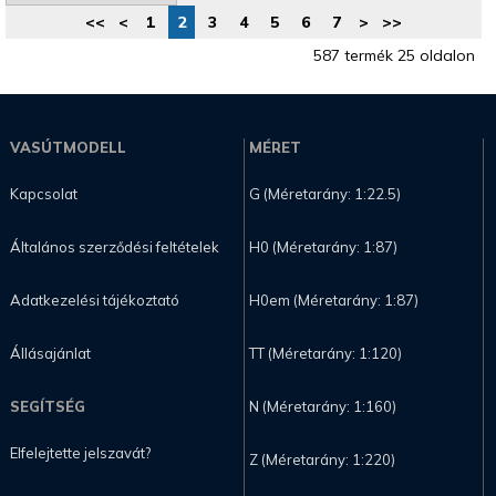
<<
<
1
2
3
4
5
6
7
>
>>
587 termék 25 oldalon
VASÚTMODELL
MÉRET
Kapcsolat
G (Méretarány: 1:22.5)
Általános szerződési feltételek
H0 (Méretarány: 1:87)
Adatkezelési tájékoztató
H0em (Méretarány: 1:87)
Állásajánlat
TT (Méretarány: 1:120)
SEGÍTSÉG
N (Méretarány: 1:160)
Elfelejtette jelszavát?
Z (Méretarány: 1:220)