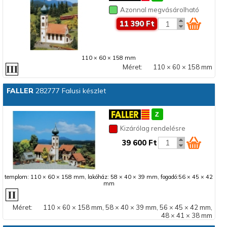
Nyitott 2 tengelyes
Azonnal megvásárolható
Peron
11 390 Ft
Posta/Poggyászkocsi
Rakoncás kocsi
Raktárépület
110 × 60 × 158 mm
Sínek
Méret:
110 × 60 × 158 mm
Sorompó
Személykocsi
FALLER
282777 Falusi készlet
Személykocsi - 1/2. osztály
Szerelvény készlet
Tartálykocsi
Kizárólag rendelésre
Teherkocsi
39 600 Ft
Templom, kápolna
Városi épület
Villanymozdony
templom: 110 × 60 × 158 mm, lakóház: 58 × 40 × 39 mm, fogadó:56 × 45 × 42
mm
Méret:
110 × 60 × 158 mm, 58 × 40 × 39 mm, 56 × 45 × 42 mm,
48 × 41 × 38 mm