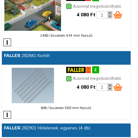
Azonnal megvásárolható
4 080 Ft
14db / összesen:434 mm hosszú
FALLER
282841 Korlát
Azonnal megvásárolható
4 080 Ft
8db / összesen 560 mm hosszú
FALLER
282901 Hídelemek, egyenes (4 db)