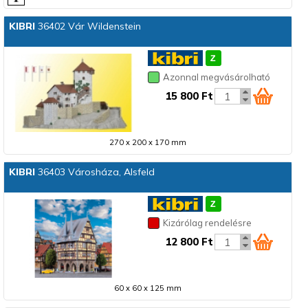
KIBRI
36402 Vár Wildenstein
Azonnal megvásárolható
15 800 Ft
270 x 200 x 170 mm
KIBRI
36403 Városháza, Alsfeld
Kizárólag rendelésre
12 800 Ft
60 x 60 x 125 mm