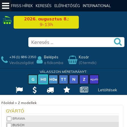
FRISS HÍREK
KERESÉS
ELÉRHETŐSÉG
INTERNATIONAL
2026. augusztus 8.:
9-13h
Belépés
Kosár
+36 (1) 686-2350
Vevőszolgálat
a fiókomba
(0 termék)
VÁLASSZON MÉRETARÁNYT:
G
H0
H0e
TT
N
Z
egyéb
Letöltések
Főoldal
>
Z modellek
GYÁRTÓ
BRAWA
BUSCH