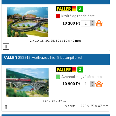
Kizárólag rendelésre
10 100 Ft
2 × 10, 15, 20, 25, 30 és 10 × 40 mm.
FALLER
282915 Acélvázas híd, 8 betonpillérrel
Azonnal megvásárolható
10 900 Ft
220 × 25 × 47 mm
Méret:
220 × 25 × 47 mm