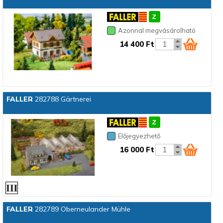
Azonnal megvásárolható
14 400 Ft
FALLER
282788 Gärtnerei
Előjegyezhető
16 000 Ft
FALLER
282789 Oberneulander Mühle