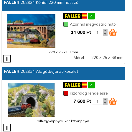
FALLER
282924 Kőhíd, 220 mm hosszú
Azonnal megvásárolható
14 000 Ft
220 × 25 × 88 mm
Méret:
220 × 25 × 88 mm
FALLER
282934 Alagútbejárat-készlet
Kizárólag rendelésre
7 600 Ft
2db egyvágányos, 2db kétvágányos