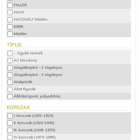
FALLER
HACK
HASZNÁLT Märklin
KIBRI
Märklin
MERTEN
TÍPUS
NOCH
... Egyéb termék
PECO
AC Mozdony
PREISER
Alagútbejáró - 1 vágányos
Rokuhan
Alagútbejáró - 2 vágányos
VIESSMANN
Alakjelzők
VOLLMER
Állat figurák
Állítóközpont, pályaőrház
Állomás körüli épület
KORSZAK
Állomásépület
I. korszak (1835-1920)
Családi ház
II. korszak (1920-1945)
Dízelmozdony
III. korszak (1945-1970)
Egyéb épületek, kiegészítők
IV. korszak (1970-1985)
Elektronika