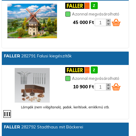
Azonnal megvásárolható
45 000 Ft
FALLER
282791 Falusi kiegészítők
Azonnal megvásárolható
10 900 Ft
Lámpák (nem világítanak), padok, kerítések, emlékmű stb.
FALLER
282792 Stadthaus mit Bäckerei