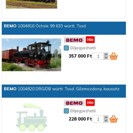
BEMO
1004816 Öchsle 99 633 württ. Tssd
Előjegyezhető
357 000 Ft
BEMO
1004820 DRG/DB württ. Tssd, Gőzmozdony, bausatz
Előjegyezhető
228 000 Ft