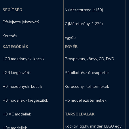
SEGÍTSÉG
N (Méretarány: 1:160)
Elfelejtette jelszavát?
Z (Méretarány: 1:220)
Keresés
Egyéb
KATEGÓRIÁK
EGYÉB
LGB mozdonyok, kocsik
Prospektus, könyv, CD, DVD
LGB kiegészítők
Pótalkatrész árcsoportok
H0 mozdonyok, kocsik
Karácsonyi, téli termékek
H0 modellek - kiegészítők
Hó modellező termékek
H0 AC modellek
TÁRSOLDALAK
Kockavilag.hu minden LEGO egy
H0e modellek