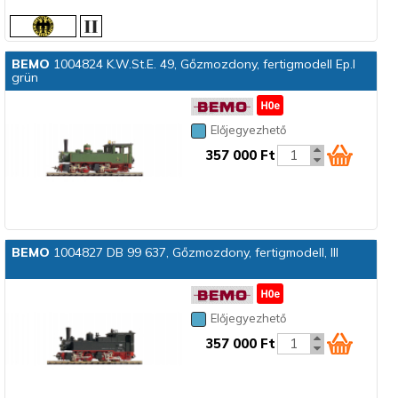
BEMO
1004824 K.W.St.E. 49, Gőzmozdony, fertigmodell Ep.I
grün
Előjegyezhető
357 000 Ft
BEMO
1004827 DB 99 637, Gőzmozdony, fertigmodell, III
Előjegyezhető
357 000 Ft