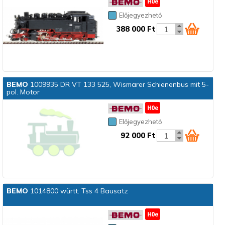
Előjegyezhető
388 000 Ft
BEMO
1009935 DR VT 133 525, Wismarer Schienenbus mit 5-
pol. Motor
Előjegyezhető
92 000 Ft
BEMO
1014800 württ. Tss 4 Bausatz