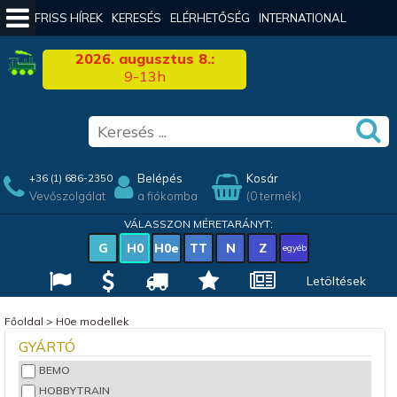
FRISS HÍREK
KERESÉS
ELÉRHETŐSÉG
INTERNATIONAL
2026. augusztus 8.:
9-13h
Belépés
Kosár
+36 (1) 686-2350
Vevőszolgálat
a fiókomba
(0 termék)
VÁLASSZON MÉRETARÁNYT:
G
H0
H0e
TT
N
Z
egyéb
Letöltések
Főoldal
>
H0e modellek
GYÁRTÓ
BEMO
HOBBYTRAIN