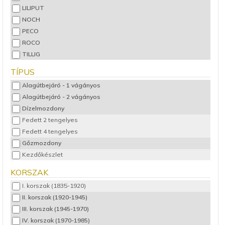
LILIPUT
NOCH
PECO
ROCO
TILLIG
TÍPUS
Alagútbejáró - 1 vágányos
Alagútbejáró - 2 vágányos
Dízelmozdony
Fedett 2 tengelyes
Fedett 4 tengelyes
Gőzmozdony
Kezdőkészlet
Kezdőkészlet - analóg
KORSZAK
Kezdőkészlet - digitális
I. korszak (1835-1920)
Motorvonat
II. korszak (1920-1945)
Nyitott 2 tengelyes
III. korszak (1945-1970)
Nyitott 4 tengelyes
IV. korszak (1970-1985)
Posta/Poggyászkocsi