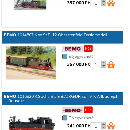
357 000 Ft
BEMO
1014807 K.W.St.E. 12 Oberstenfeld Fertigmodell
Előjegyezhető
357 000 Ft
BEMO
1016820 K.Sächs.Sts.E.B./DRG/DR sä. IV K Altbau Ep.I-
III, Bausatz
Előjegyezhető
241 000 Ft