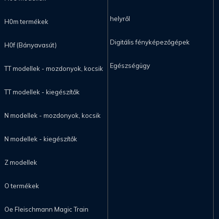
helyről
H0m termékek
Digitális fényképezőgépek
H0f (Bányavasút)
Egészségügy
TT modellek - mozdonyok, kocsik
TT modellek - kiegészítők
N modellek - mozdonyok, kocsik
N modellek - kiegészítők
Z modellek
O termékek
Oe Fleischmann Magic Train