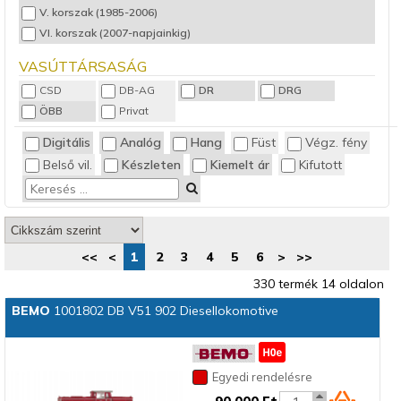
V. korszak (1985-2006)
Rakoncás kocsi
VI. korszak (2007-napjainkig)
Sínek
Személykocsi
VASÚTTÁRSASÁG
Személykocsi - 2. osztály
CSD
DB-AG
DR
DRG
Személykocsi - 3,4 osztály
ÖBB
Privat
Szerelvény készlet
Digitális
Analóg
Hang
Füst
Végz. fény
Teherkocsi
Villanymozdony
Belső vil.
Készleten
Kiemelt ár
Kifutott
<<
<
1
2
3
4
5
6
>
>>
330 termék 14 oldalon
BEMO
1001802 DB V51 902 Diesellokomotive
Egyedi rendelésre