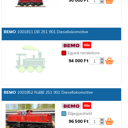
90 000 Ft
BEMO
1001811 DB 251 901 Diesellokomotive
Egyedi rendelésre
94 000 Ft
BEMO
1001852 RüBB 251 901 Diesellokomotive
Előjegyezhető
96 500 Ft