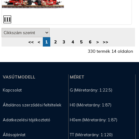
<<
<
1
2
3
4
5
6
>
>>
330 termék 14 oldalon
VASÚTMODELL
MÉRET
Kapcsolat
G (Méretarány: 1:22.5)
Általános szerződési feltételek
H0 (Méretarány: 1:87)
Adatkezelési tájékoztató
H0em (Méretarány: 1:87)
Állásajánlat
TT (Méretarány: 1:120)