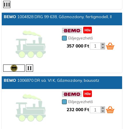
BEMO
1004828 DRG 99 638, Gőzmozdony, fertigmodell, II
Előjegyezhető
357 000 Ft
BEMO
1006870 DR sä. VI K, Gőzmozdony, bausatz
Előjegyezhető
232 000 Ft