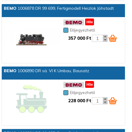
BEMO
1006878 DR 99 699, Fertigmodell Heizlok Jöhstadt
Előjegyezhető
357 000 Ft
BEMO
1006890 DR sä. VI K Umbau, Bausatz
Előjegyezhető
228 000 Ft