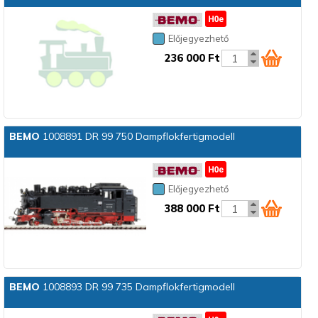
Előjegyezhető
236 000 Ft
BEMO
1008891 DR 99 750 Dampflokfertigmodell
Előjegyezhető
388 000 Ft
BEMO
1008893 DR 99 735 Dampflokfertigmodell