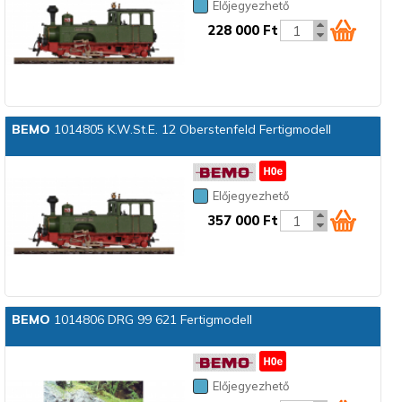
Előjegyezhető
228 000 Ft
BEMO
1014805 K.W.St.E. 12 Oberstenfeld Fertigmodell
Előjegyezhető
357 000 Ft
BEMO
1014806 DRG 99 621 Fertigmodell
Előjegyezhető