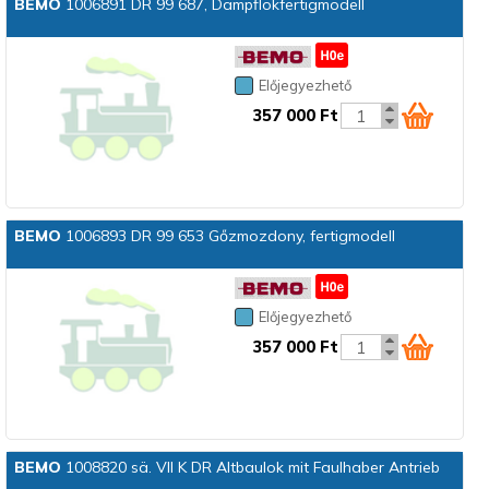
BEMO
1006891 DR 99 687, Dampflokfertigmodell
Előjegyezhető
357 000 Ft
BEMO
1006893 DR 99 653 Gőzmozdony, fertigmodell
Előjegyezhető
357 000 Ft
BEMO
1008820 sä. VII K DR Altbaulok mit Faulhaber Antrieb