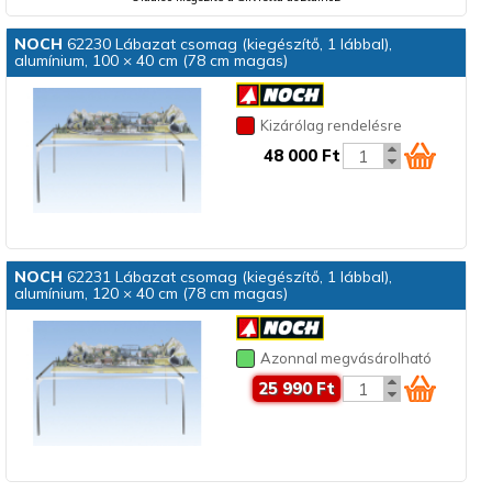
NOCH
62230 Lábazat csomag (kiegészítő, 1 lábbal),
alumínium, 100 × 40 cm (78 cm magas)
Kizárólag rendelésre
48 000 Ft
NOCH
62231 Lábazat csomag (kiegészítő, 1 lábbal),
alumínium, 120 × 40 cm (78 cm magas)
Azonnal megvásárolható
25 990 Ft