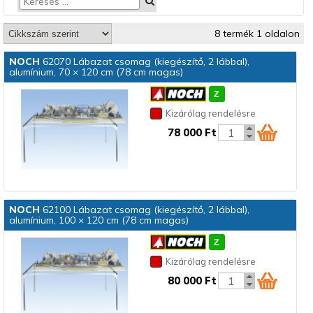
8 termék 1 oldalon
NOCH
62070 Lábazat csomag (kiegészítő, 2 lábbal),
alumínium, 70 × 120 cm (78 cm magas)
Kizárólag rendelésre
78 000 Ft
NOCH
62100 Lábazat csomag (kiegészítő, 2 lábbal),
alumínium, 100 × 120 cm (78 cm magas)
Kizárólag rendelésre
80 000 Ft