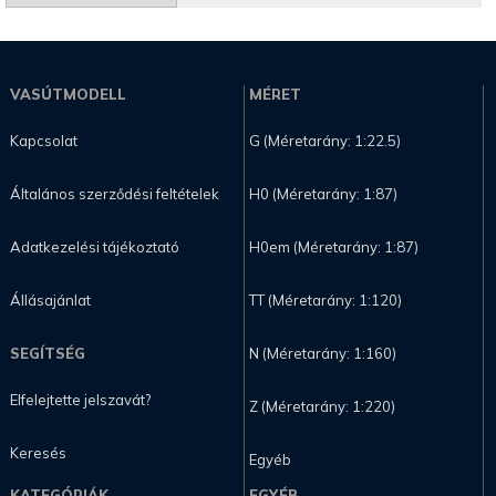
VASÚTMODELL
MÉRET
Kapcsolat
G (Méretarány: 1:22.5)
Általános szerződési feltételek
H0 (Méretarány: 1:87)
Adatkezelési tájékoztató
H0em (Méretarány: 1:87)
Állásajánlat
TT (Méretarány: 1:120)
SEGÍTSÉG
N (Méretarány: 1:160)
Elfelejtette jelszavát?
Z (Méretarány: 1:220)
Keresés
Egyéb
KATEGÓRIÁK
EGYÉB