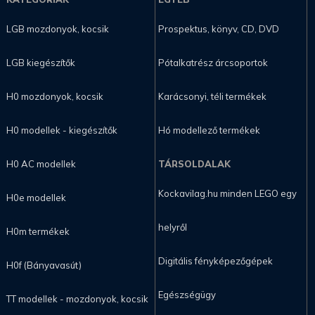
LGB mozdonyok, kocsik
Prospektus, könyv, CD, DVD
LGB kiegészítők
Pótalkatrész árcsoportok
H0 mozdonyok, kocsik
Karácsonyi, téli termékek
H0 modellek - kiegészítők
Hó modellező termékek
H0 AC modellek
TÁRSOLDALAK
Kockavilag.hu minden LEGO egy
H0e modellek
helyről
H0m termékek
Digitális fényképezőgépek
H0f (Bányavasút)
Egészségügy
TT modellek - mozdonyok, kocsik