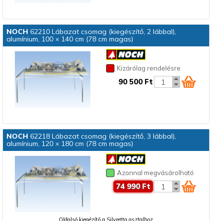
NOCH
62210 Lábazat csomag (kiegészítő, 2 lábbal),
alumínium, 100 × 140 cm (78 cm magas)
Kizárólag rendelésre
90 500 Ft
NOCH
62218 Lábazat csomag (kiegészítő, 3 lábbal),
alumínium, 120 × 180 cm (78 cm magas)
Azonnal megvásárolható
74 990 Ft
Oldalsó kiegézítő a Silvretta asztalhoz