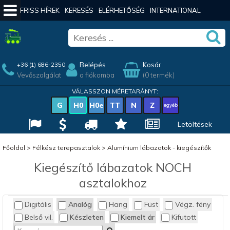
FRISS HÍREK
KERESÉS
ELÉRHETŐSÉG
INTERNATIONAL
Belépés
Kosár
+36 (1) 686-2350
Vevőszolgálat
a fiókomba
(0 termék)
VÁLASSZON MÉRETARÁNYT:
G
H0
H0e
TT
N
Z
egyéb
Letöltések
Főoldal
>
Félkész terepasztalok
>
Alumínium lábazatok - kiegészítők
Kiegészítő lábazatok NOCH
asztalokhoz
Digitális
Analóg
Hang
Füst
Végz. fény
Belső vil.
Készleten
Kiemelt ár
Kifutott