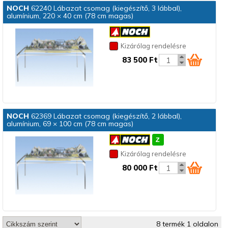
NOCH
62240 Lábazat csomag (kiegészítő, 3 lábbal),
alumínium, 220 × 40 cm (78 cm magas)
Kizárólag rendelésre
83 500 Ft
NOCH
62369 Lábazat csomag (kiegészítő, 2 lábbal),
alumínium, 69 × 100 cm (78 cm magas)
Kizárólag rendelésre
80 000 Ft
8 termék 1 oldalon