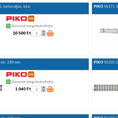
 betonaljas, kézi
PIKO
55171 WR
Azonnal megvásárolható
10 500 Ft
sín, 239 mm
PIKO
55201 G
Azonnal megvásárolható
1 040 Ft