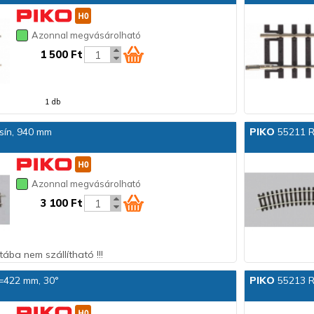
Azonnal megvásárolható
1 500 Ft
1 db
 sín, 940 mm
PIKO
55211 R1
Azonnal megvásárolható
3 100 Ft
ába nem szállítható !!!
2=422 mm, 30°
PIKO
55213 R3