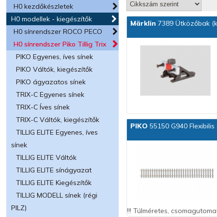
H0 kezdőkészletek
H0 modellek - kiegészítők
Märklin
7389 Ütközőbak (ki
H0 sínrendszer ROCO PECO
H0 sínrendszer Piko Tillig Trix
PIKO Egyenes, íves sínek
PIKO Váltók, kiegészítők
PIKO ágyazatos sínek
TRIX-C Egyenes sínek
TRIX-C Íves sínek
TRIX-C Váltók, kiegészítők
PIKO
55150 G940 Flexibilis
TILLIG ELITE Egyenes, íves
sínek
TILLIG ELITE Váltók
TILLIG ELITE sínágyazat
TILLIG ELITE Kiegészítők
TILLIG MODELL sínek (régi
PILZ)
!!! Túlméretes, csomagutomat