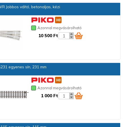
 Jobbos váltó, betonaljas, kézi
Azonnal megvásárolható
10 500 Ft
231 egyenes sín, 231 mm
Azonnal megvásárolható
1 000 Ft