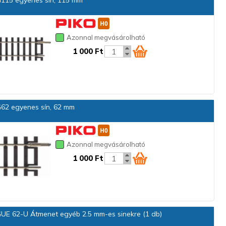
115 egyenes sín, 115 mm
Azonnal megvásárolható
1 000 Ft
62 egyenes sín, 62 mm
Azonnal megvásárolható
1 000 Ft
UE 62-U Átmenet egyéb 2.5 mm-es sinekre (1 db)