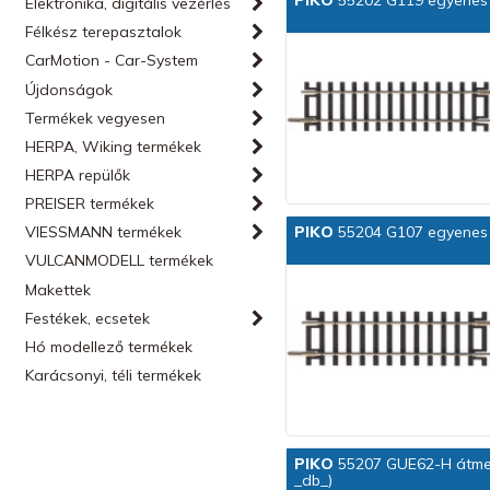
PIKO
55202 G119 egyenes 
Elektronika, digitális vezérlés
Félkész terepasztalok
CarMotion - Car-System
Újdonságok
Termékek vegyesen
HERPA, Wiking termékek
HERPA repülők
PREISER termékek
VIESSMANN termékek
PIKO
55204 G107 egyenes 
VULCANMODELL termékek
Makettek
Festékek, ecsetek
Hó modellező termékek
Karácsonyi, téli termékek
PIKO
55207 GUE62-H átmenet
_db_)