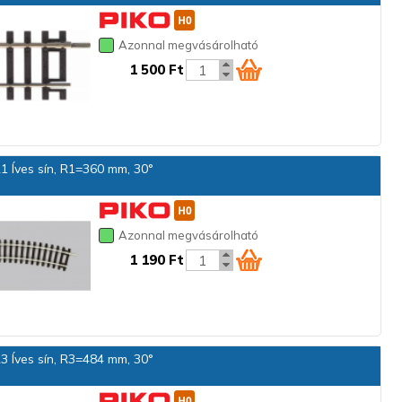
Azonnal megvásárolható
1 500 Ft
 Íves sín, R1=360 mm, 30°
Azonnal megvásárolható
1 190 Ft
 Íves sín, R3=484 mm, 30°