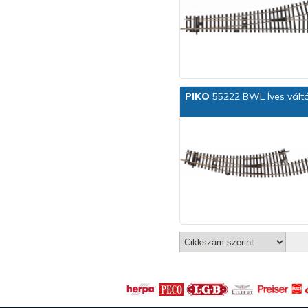
PIKO
55222 BWL Íves váltó 