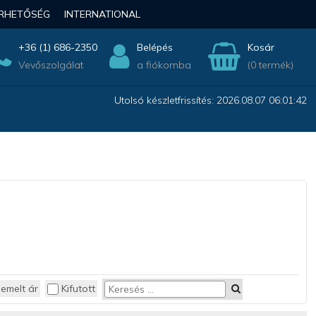
ÉRHETŐSÉG
INTERNATIONAL
+36 (1) 686-2350
Belépés
Kosár
Vevőszolgálat
a fiókomba
(0 termék)
Utolsó készletfrissítés: 2026.08.07 06:01:42
iemelt ár
Kifutott