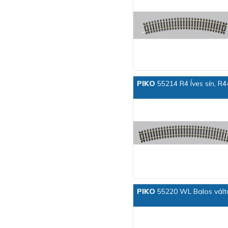
PIKO
55214 R4 Íves sín, R
PIKO
55220 WL Balos váltó