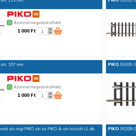
sín, 119 mm
PIKO
55203 G
Azonnal megvásárolható
1 000 Ft
sín, 107 mm
PIKO
55205 G
Azonnal megvásárolható
1 000 Ft
i sín régi PIKO sín és PIKO A-sín között (1 db,
PIKO
55208 G