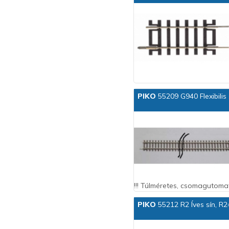
PIKO
55209 G940 Flexibilis
!!! Túlméretes, csomagutomat
PIKO
55212 R2 Íves sín, R