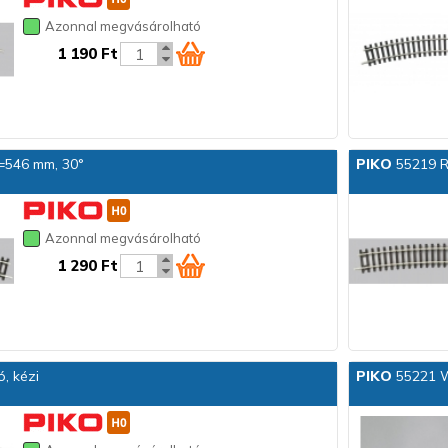
Azonnal megvásárolható
1 190 Ft
4=546 mm, 30°
PIKO
55219 R9
Azonnal megvásárolható
1 290 Ft
, kézi
PIKO
55221 W