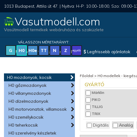
1013 Budapest, Attila út 47. | Nyitva: H-P: 10.00-18.00, Szo: 09.00-1
Vasutmodell.com
Vasútmodell termékek webáruháza és szaküzlete
VÁLASSZON MÉRETARÁNYT:
G
H0
H0e
TT
N
Z
egyéb
Magyar vonatkozású modellek
Legfrissebb ajánlatok
Főoldal
>
H0 modellek - kiegész
H0 mozdonyok, kocsik
GYÁRTÓ
H0 gőzmozdonyok
Märklin
H0 villanymozdonyok
PIKO
H0 dízelmozdonyok
TILLIG
H0 motorvonatok, villamosok
TRIX
H0 személykocsik
Digitális
Analóg
H0 teherkocsik
H0 szerelvény készletek