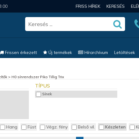
3.00
FRISS HÍREK
KERESÉS
EL
Frissen érkezett
Új termékek
Hírarchívum
Letöltések
ítők
>
H0 sínrendszer Piko Tillig Trix
TÍPUS
Sínek
Hang
Füst
Végz. fény
Belső vil.
Készleten
K