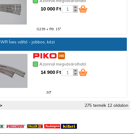
Azonnal megvásárolható
10 000 Ft
G239 + R9, 15°
R Íves váltó - jobbos, kézi
Azonnal megvásárolható
14 900 Ft
30°
>
275 termék 12 oldalon