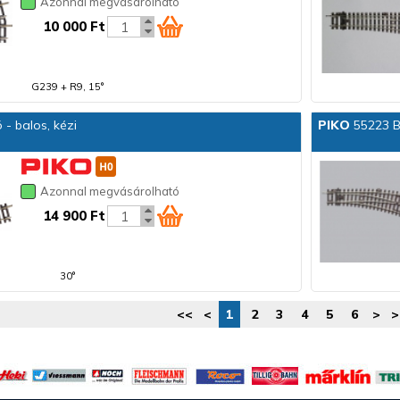
Azonnal megvásárolható
10 000 Ft
G239 + R9, 15°
- balos, kézi
PIKO
55223 BW
Azonnal megvásárolható
14 900 Ft
30°
<<
<
1
2
3
4
5
6
>
>