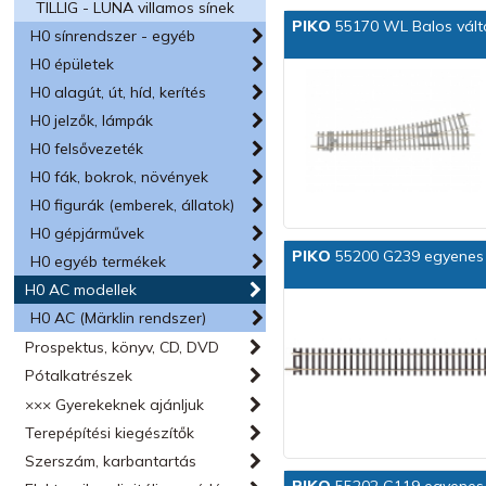
TILLIG - LUNA villamos sínek
PIKO
55170 WL Balos váltó,
H0 sínrendszer - egyéb
H0 épületek
H0 alagút, út, híd, kerítés
H0 jelzők, lámpák
H0 felsővezeték
H0 fák, bokrok, növények
H0 figurák (emberek, állatok)
H0 gépjárművek
PIKO
55200 G239 egyenes 
H0 egyéb termékek
H0 AC modellek
H0 AC (Märklin rendszer)
Prospektus, könyv, CD, DVD
Pótalkatrészek
××× Gyerekeknek ajánljuk
Terepépítési kiegészítők
Szerszám, karbantartás