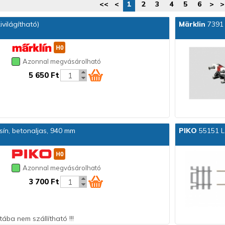
<<
<
1
2
3
4
5
6
>
>
világítható)
Märklin
7391
Azonnal megvásárolható
5 650 Ft
 sín, betonaljas, 940 mm
PIKO
55151 Le
Azonnal megvásárolható
3 700 Ft
ába nem szállítható !!!