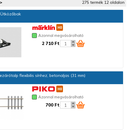
>
275 termék 12 oldalon
 Ütközőbak
Azonnal megvásárolható
2 710 Ft
zárótalp flexibilis sínhez, betonaljas (31 mm)
Azonnal megvásárolható
700 Ft