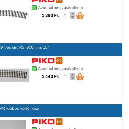
Azonnal megvásárolható
1 290 Ft
 Íves sín, R9=908 mm, 15°
Azonnal megvásárolható
1 440 Ft
R Jobbos váltó, kézi