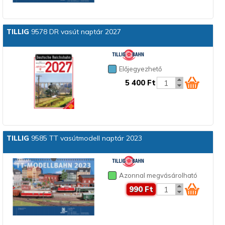
TILLIG
9578 DR vasút naptár 2027
Előjegyezhető
5 400 Ft
TILLIG
9585 TT vasútmodell naptár 2023
Azonnal megvásárolható
990 Ft