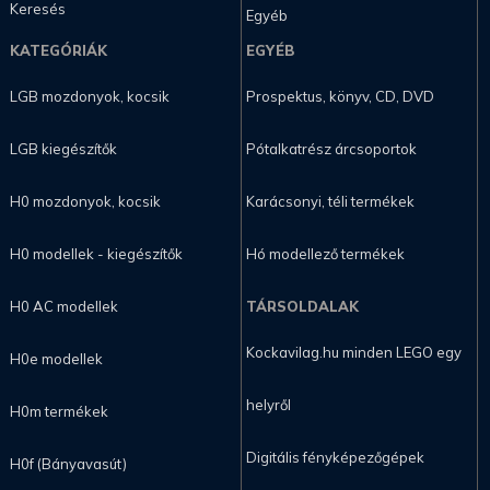
Keresés
Egyéb
KATEGÓRIÁK
EGYÉB
LGB mozdonyok, kocsik
Prospektus, könyv, CD, DVD
LGB kiegészítők
Pótalkatrész árcsoportok
H0 mozdonyok, kocsik
Karácsonyi, téli termékek
H0 modellek - kiegészítők
Hó modellező termékek
H0 AC modellek
TÁRSOLDALAK
Kockavilag.hu minden LEGO egy
H0e modellek
helyről
H0m termékek
Digitális fényképezőgépek
H0f (Bányavasút)