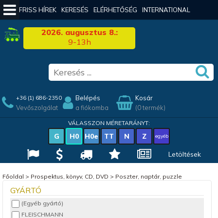
FRISS HÍREK
KERESÉS
ELÉRHETŐSÉG
INTERNATIONAL
2026. augusztus 8.:
9-13h
Belépés
Kosár
+36 (1) 686-2350
Vevőszolgálat
a fiókomba
(0 termék)
VÁLASSZON MÉRETARÁNYT:
G
H0
H0e
TT
N
Z
egyéb
Letöltések
Főoldal
>
Prospektus, könyv, CD, DVD
>
Poszter, naptár, puzzle
GYÁRTÓ
(Egyéb gyártó)
FLEISCHMANN