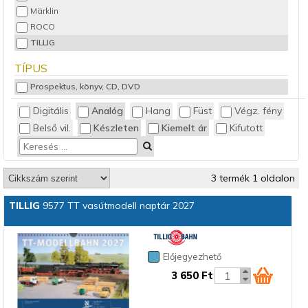
Märklin
ROCO
TILLIG
TÍPUS
Prospektus, könyv, CD, DVD
Digitális
Analóg
Hang
Füst
Végz. fény
Belső vil.
Készleten
Kiemelt ár
Kifutott
3 termék 1 oldalon
TILLIG
9577 TT vasútmodell naptár 2027
Előjegyezhető
3 650 Ft