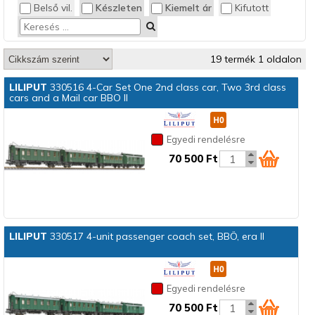
Belső vil.
Készleten
Kiemelt ár
Kifutott
19 termék 1 oldalon
LILIPUT
330516 4-Car Set One 2nd class car, Two 3rd class
cars and a Mail car BBO II
Egyedi rendelésre
70 500 Ft
LILIPUT
330517 4-unit passenger coach set, BBÖ, era II
Egyedi rendelésre
70 500 Ft