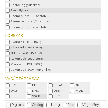
Posta/Poggyászkocsi
Személykocsi
Személykocsi - 1. osztály
Személykocsi - 1/2. osztály
Személykocsi - 2. osztály
Személykocsi - 3,4 osztály
KORSZAK
Vezérlőkocsi
I. korszak (1835-1920)
II. korszak (1920-1945)
III. korszak (1945-1970)
IV. korszak (1970-1985)
V. korszak (1985-2006)
VI. korszak (2007-napjainkig)
VASÚTTÁRSASÁG
BLS
DB
DB-AG
DR
DRG
KPEV
ÖBB
Privat
SBB
SNCB
SNCF
Digitális
Analóg
Hang
Füst
Végz. fény