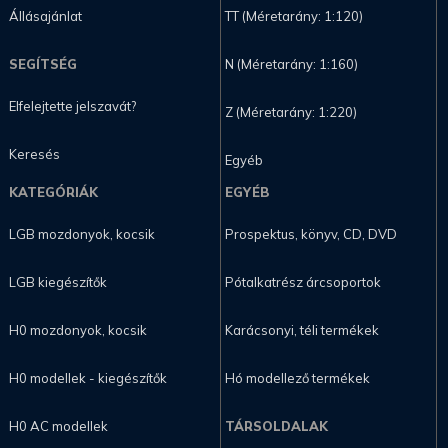
Állásajánlat
TT (Méretarány: 1:120)
SEGÍTSÉG
N (Méretarány: 1:160)
Elfelejtette jelszavát?
Z (Méretarány: 1:220)
Keresés
Egyéb
KATEGÓRIÁK
EGYÉB
LGB mozdonyok, kocsik
Prospektus, könyv, CD, DVD
LGB kiegészítők
Pótalkatrész árcsoportok
H0 mozdonyok, kocsik
Karácsonyi, téli termékek
H0 modellek - kiegészítők
Hó modellező termékek
H0 AC modellek
TÁRSOLDALAK