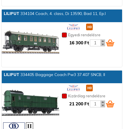
LILIPUT
334104 Coach, 4. class, Di 13590, Bad 11, Ep.I
Egyedi rendelésre
16 300 Ft
LILIPUT
334405 Baggage Coach Pw3 37.407 SNCB, II
Kizárólag rendelésre
21 200 Ft