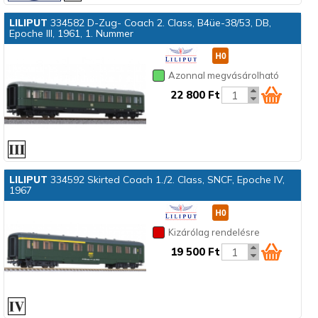
LILIPUT
334582 D-Zug- Coach 2. Class, B4üe-38/53, DB,
Epoche III, 1961, 1. Nummer
Azonnal megvásárolható
22 800 Ft
LILIPUT
334592 Skirted Coach 1./2. Class, SNCF, Epoche IV,
1967
Kizárólag rendelésre
19 500 Ft