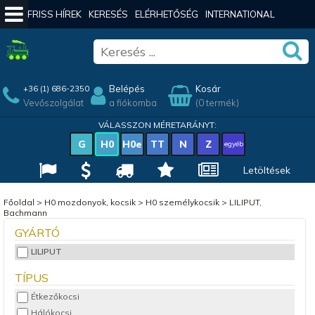
FRISS HÍREK
KERESÉS
ELÉRHETŐSÉG
INTERNATIONAL
Belépés
Kosár
+36 (1) 686-2350
Vevőszolgálat
a fiókomba
(0 termék)
VÁLASSZON MÉRETARÁNYT:
G
H0
H0e
TT
N
Z
egyéb
Letöltések
Főoldal
>
H0 mozdonyok, kocsik
>
H0 személykocsik
>
LILIPUT,
Bachmann
GYÁRTÓ
LILIPUT
TÍPUS
Étkezőkocsi
Hálókocsi