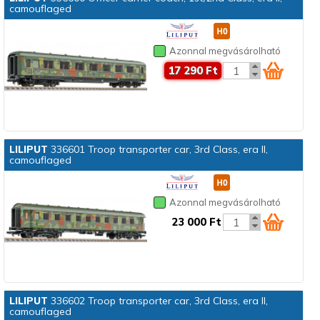
camouflaged
Azonnal megvásárolható
17 290 Ft
LILIPUT
336601 Troop transporter car, 3rd Class, era II,
camouflaged
Azonnal megvásárolható
23 000 Ft
LILIPUT
336602 Troop transporter car, 3rd Class, era II,
camouflaged