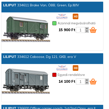
LILIPUT
334611 Brake Van, ÖBB, Green, Ep.III/IV
Azonnal megvásárolható
15 900 Ft
LILIPUT
334612 Caboose, Dg 121, GKB, era V
Egyedi rendelésre
14 100 Ft
LILIPUT
336600 Officer carrier coach, 1st/2nd Class, era II,