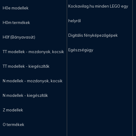
Kockavilag.hu minden LEGO egy
H0e modellek
helyről
H0m termékek
Digitális fényképezőgépek
H0f (Bányavasút)
Egészségügy
TT modellek - mozdonyok, kocsik
TT modellek - kiegészítők
N modellek - mozdonyok, kocsik
N modellek - kiegészítők
Z modellek
O termékek