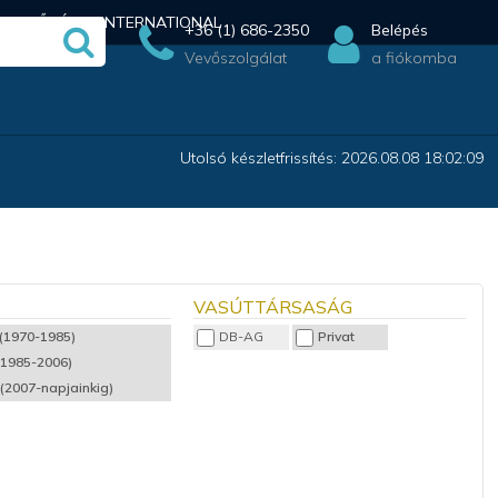
ÉRHETŐSÉG
INTERNATIONAL
+36 (1) 686-2350
Belépés
Vevőszolgálat
a fiókomba
Utolsó készletfrissítés: 2026.08.08 18:02:09
VASÚTTÁRSASÁG
 (1970-1985)
DB-AG
Privat
(1985-2006)
 (2007-napjainkig)