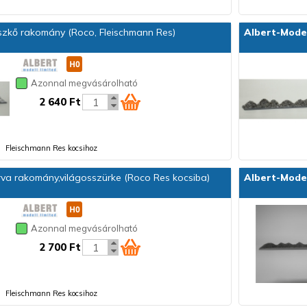
zkő rakomány (Roco, Fleischmann Res)
Albert-Mode
Azonnal megvásárolható
2 640 Ft
Fleischmann Res kocsihoz
a rakomány,világosszürke (Roco Res kocsiba)
Albert-Mode
Azonnal megvásárolható
2 700 Ft
Fleischmann Res kocsihoz