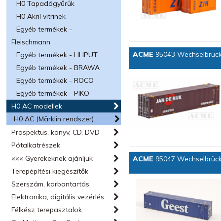
H0 Tapadógyűrűk
H0 Akril vitrinek
Egyéb termékek -
Fleischmann
ACME
95043 Wechselbrücke 
Egyéb termékek - LILIPUT
Egyéb termékek - BRAWA
Egyéb termékek - ROCO
Egyéb termékek - PIKO
H0 AC modellek
H0 AC (Märklin rendszer)
Prospektus, könyv, CD, DVD
Pótalkatrészek
××× Gyerekeknek ajánljuk
ACME
95047 Wechselbrücke
Terepépítési kiegészítők
Szerszám, karbantartás
Elektronika, digitális vezérlés
Félkész terepasztalok