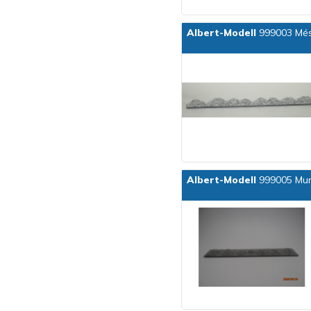
Albert-Modell
999003 Més
Albert-Modell
999005 Murv