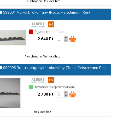
Fleischmann Res kocsihoz
ll
999004 Murva I. rakomány (Roco, Fleischmann Res)
Egyedi rendelésre
2 640 Ft
Fleischmann Res kocsihoz
ll
999006 Bazalt, vágánykő rakomány (Roco, Fleischmann Res)
Azonnal megvásárolható
2 700 Ft
Res kocsihoz