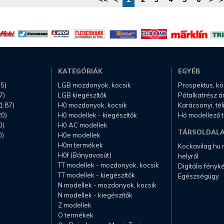
KATEGÓRIÁK
EGYÉB
.5)
LGB mozdonyok, kocsik
Prospektus, k
7)
LGB kiegészítők
Pótalkatrész á
1:87)
H0 mozdonyok, kocsik
Karácsonyi, té
20)
H0 modellek - kiegészítők
Hó modellező 
0)
H0 AC modellek
TÁRSOLDAL
0)
H0e modellek
H0m termékek
Kockavilag.hu
H0f (Bányavasút)
helyről
TT modellek - mozdonyok, kocsik
Digitális fény
TT modellek - kiegészítők
Egészségügy
N modellek - mozdonyok, kocsik
N modellek - kiegészítők
Z modellek
O termékek