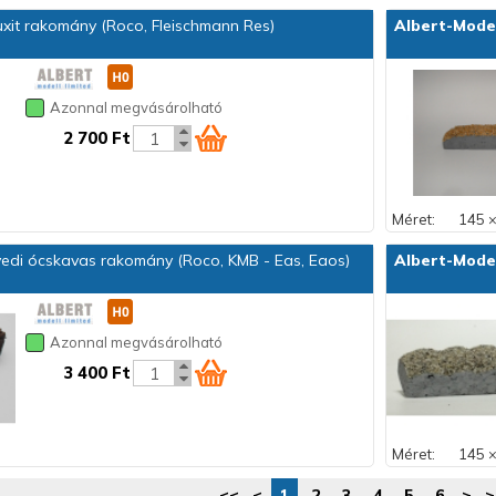
it rakomány (Roco, Fleischmann Res)
Albert-Mode
Azonnal megvásárolható
2 700 Ft
Méret:
145 ×
edi ócskavas rakomány (Roco, KMB - Eas, Eaos)
Albert-Mode
Azonnal megvásárolható
3 400 Ft
Méret:
145 ×
<<
<
1
2
3
4
5
6
>
>