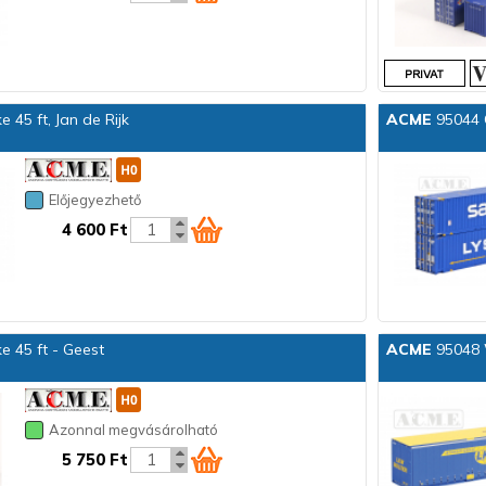
45 ft, Jan de Rijk
ACME
95044 C
Előjegyezhető
4 600 Ft
 45 ft - Geest
ACME
95048 
Azonnal megvásárolható
5 750 Ft