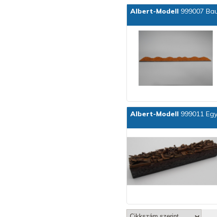
Albert-Modell
999007 Baux
Albert-Modell
999011 Egy