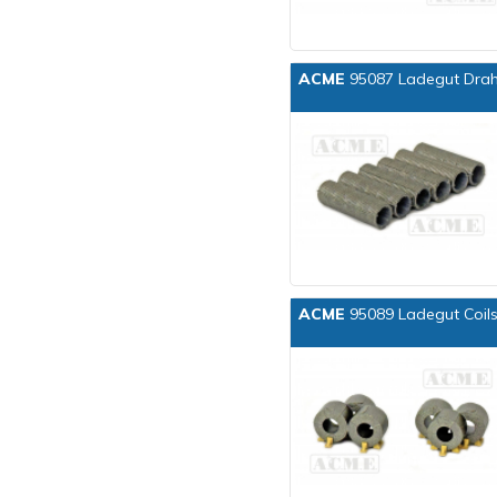
ACME
95087 Ladegut Draht
ACME
95089 Ladegut Coils