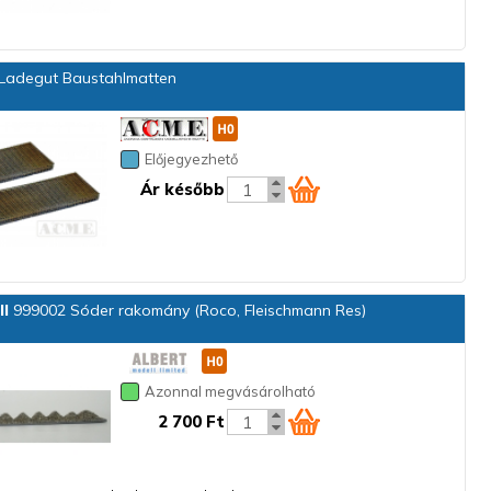
Ladegut Baustahlmatten
Előjegyezhető
Ár később
ll
999002 Sóder rakomány (Roco, Fleischmann Res)
Azonnal megvásárolható
2 700 Ft