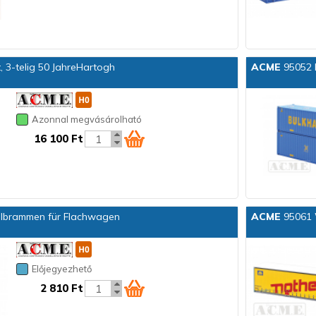
, 3-telig 50 JahreHartogh
ACME
95052 B
Azonnal megvásárolható
16 100 Ft
lbrammen für Flachwagen
ACME
95061 
Előjegyezhető
2 810 Ft