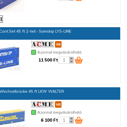
ont.Set 45 ft 2-teil.- Samskip LYS-LINE
Azonnal megvásárolható
11 500 Ft
Wechselbrücke 45 ft LKW WALTER
Azonnal megvásárolható
6 100 Ft