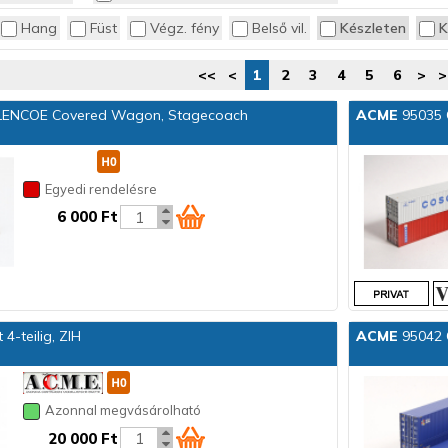
Konténerszállító kocsi
Hang
Füst
Végz. fény
Belső vil.
Készleten
K
Kőzuzalék
Rakomány, konténer
<<
<
1
2
3
4
5
6
>
>
Személykocsi
Villanymozdony
LENCOE Covered Wagon, Stagecoach
ACME
95035 C
Egyedi rendelésre
6 000 Ft
4-teilig, ZIH
ACME
95042 C
Azonnal megvásárolható
20 000 Ft