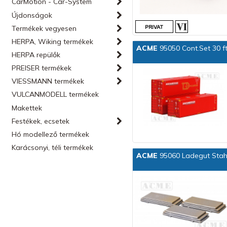
CarMotion - Car-System
Újdonságok
Termékek vegyesen
HERPA, Wiking termékek
ACME
95050 Cont.Set 30 ft
HERPA repülők
PREISER termékek
VIESSMANN termékek
VULCANMODELL termékek
Makettek
Festékek, ecsetek
Hó modellező termékek
Karácsonyi, téli termékek
ACME
95060 Ladegut Stah