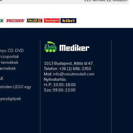
önyv, CD, DVD
rcsoportok
li termékek
1013 Budapest, Attila út 47.
termékek
Telefon: +36 (1) 686-2350
Mail:
info@vasutmodell.com
AK
Nyitvatartás:
H-P: 10:00-18:00
 minden LEGO egy
Szo: 09:00-13:00
képezőgépek