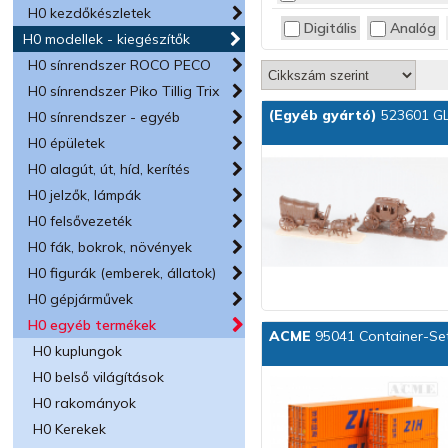
H0 kezdőkészletek
ESU
Digitális
Analóg
H0 modellek - kiegészítők
FALLER
FLEISCHMANN
H0 sínrendszer ROCO PECO
HERPA
H0 sínrendszer Piko Tillig Trix
JÄGERNDORFER
(Egyéb gyártó)
523601 G
H0 sínrendszer - egyéb
KIBRI
H0 épületek
LILIPUT
H0 alagút, út, híd, kerítés
Märklin
H0 jelzők, lámpák
NOCH
H0 felsővezeték
PIKO
H0 fák, bokrok, növények
ROCO
TILLIG
H0 figurák (emberek, állatok)
TRIX
H0 gépjárművek
VIESSMANN
H0 egyéb termékek
ACME
95041 Container-Set 
H0 kuplungok
H0 belső világítások
H0 rakományok
H0 Kerekek