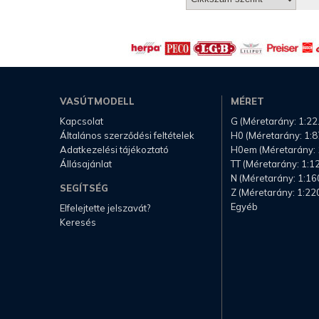
VASÚTMODELL
MÉRET
Kapcsolat
G (Méretarány: 1:22
Általános szerződési feltételek
H0 (Méretarány: 1:8
Adatkezelési tájékoztató
H0em (Méretarány: 
Állásajánlat
TT (Méretarány: 1:1
N (Méretarány: 1:16
SEGÍTSÉG
Z (Méretarány: 1:22
Egyéb
Elfelejtette jelszavát?
Keresés