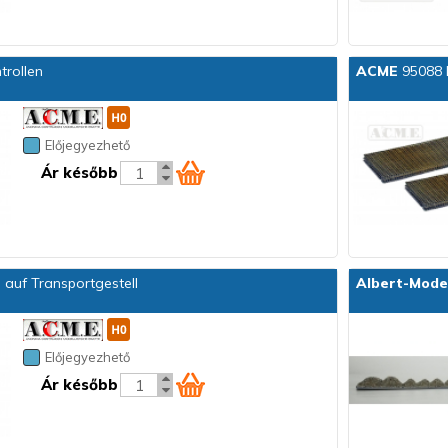
rollen
ACME
95088 
Előjegyezhető
Ár később
 auf Transportgestell
Albert-Mode
Előjegyezhető
Ár később