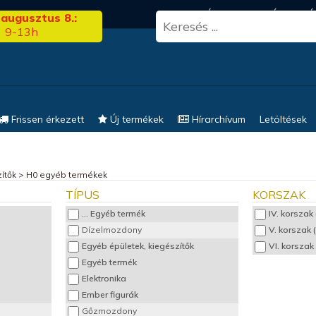
3.00
FRISS HÍREK
KERESÉS
EL
 augusztus 8.:
9-13h
Frissen érkezett
Új termékek
Hírarchívum
Letöltések
ítők
>
H0 egyéb termékek
TÍPUS
KORSZAK
... Egyéb termék
IV. korszak
Dízelmozdony
V. korszak 
Egyéb épületek, kiegészítők
VI. korszak
Egyéb termék
Elektronika
Ember figurák
Gőzmozdony