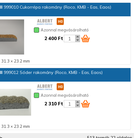
ll
999010 Cukorrépa rakomány (Roco, KMB - Eas, Eaos)
Azonnal megvásárolható
2 400 Ft
 31.3 × 23.2 mm
ll
999012 Sóder rakomány (Roco, KMB - Eas, Eaos)
Azonnal megvásárolható
2 310 Ft
 31.3 × 23.2 mm
>
513 termék 22 oldalon