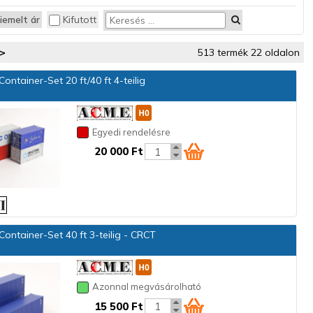
iemelt ár
Kifutott
>
513 termék 22 oldalon
ontainer-Set 20 ft/40 ft 4-teilig
Egyedi rendelésre
20 000 Ft
ontainer-Set 40 ft 3-teilig - CRCT
Azonnal megvásárolható
15 500 Ft