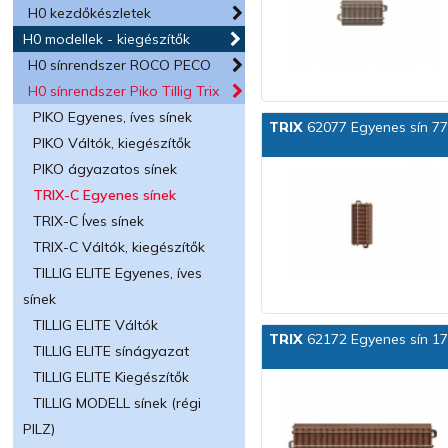
H0 kezdőkészletek
H0 modellek - kiegészítők
H0 sínrendszer ROCO PECO
H0 sínrendszer Piko Tillig Trix
PIKO Egyenes, íves sínek
TRIX
62077 Egyenes sín 7
PIKO Váltók, kiegészítők
PIKO ágyazatos sínek
TRIX-C Egyenes sínek
TRIX-C Íves sínek
TRIX-C Váltók, kiegészítők
TILLIG ELITE Egyenes, íves
sínek
TILLIG ELITE Váltók
TRIX
62172 Egyenes sín 1
TILLIG ELITE sínágyazat
TILLIG ELITE Kiegészítők
TILLIG MODELL sínek (régi
PILZ)