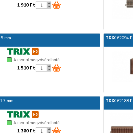
1 910 Ft
7.5 mm
TRIX
62094 E
Azonnal megvásárolható
1 510 Ft
71.7 mm
TRIX
62188 E
Azonnal megvásárolható
1 360 Ft