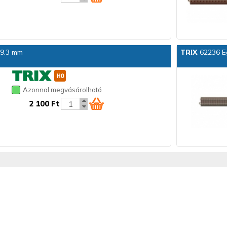
29.3 mm
TRIX
62236 E
Azonnal megvásárolható
2 100 Ft