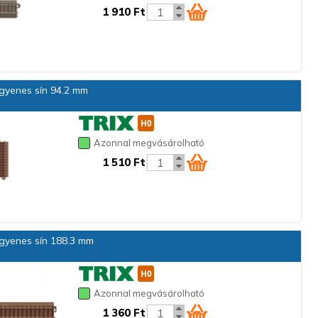
1 910 Ft
gyenes sín 94.2 mm
Azonnal megvásárolható
1 510 Ft
gyenes sín 188.3 mm
Azonnal megvásárolható
1 360 Ft