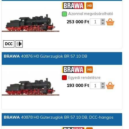
Azonnal megvásárolható
253 000 Ft
BRAWA
40876 H0 Güterzuglok BR 57.10 DB
Egyedi rendelésre
193 000 Ft
BRAWA
40878 H0 Güterzuglok BR 57.10 DB, DCC-hangos