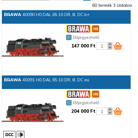
60 termék 3 oldalon
BRAWA
40090 H0 DAL 65.10 DR, III, DC b+
Előjegyezhető
147 000 Ft
BRAWA
40091 H0 DAL 65.10 DR, III, DC ex
Előjegyezhető
204 000 Ft