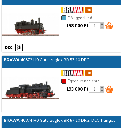
Előjegyezhető
158 000 Ft
BRAWA
40872 H0 Güterzuglok BR 57.10 DRG
Egyedi rendelésre
193 000 Ft
BRAWA
40874 H0 Güterzuglok BR 57.10 DRG, DCC-hangos