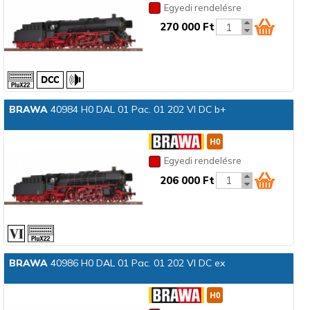
Egyedi rendelésre
270 000 Ft
BRAWA
40984 H0 DAL 01 Pac. 01 202 VI DC b+
Egyedi rendelésre
206 000 Ft
BRAWA
40986 H0 DAL 01 Pac. 01 202 VI DC ex