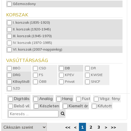
Gőzmozdony
KORSZAK
I. korszak (1835-1920)
II. korszak (1920-1945)
III. korszak (1945-1970)
IV. korszak (1970-1985)
VI. korszak (2007-napjainkig)
VASÚTTÁRSASÁG
BBÖ
CSD
DB
DR
DRG
FS
KPEV
KWStE
KBayStsB
ÖBB
Privat
SNCF
SZD
Digitális
Analóg
Hang
Füst
Végz. fény
Belső vil.
Készleten
Kiemelt ár
Kifutott
<<
<
1
2
3
>
>>