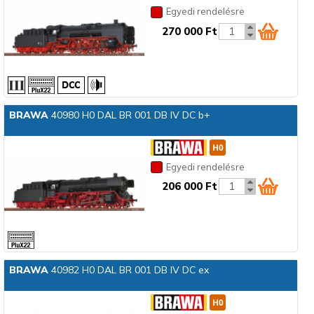
Egyedi rendelésre
270 000 Ft
BRAWA
40980 H0 DAL BR 001 DB IV DC b+
Egyedi rendelésre
206 000 Ft
BRAWA
40982 H0 DAL BR 001 DB IV DC ex