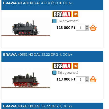
BRAWA
40648 H0 DAL 422.0 ČSD, III, DC b+
Előjegyezhető
113 000 Ft
BRAWA
40682 H0 DAL 92.22 DRG, II, DC b+
Előjegyezhető
113 000 Ft
BRAWA
40683 H0 DAL 92.22 DRG, II, DC ex