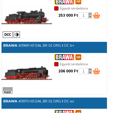
Egyedi rendelésre
253 000 Ft
BRAWA
40968 H0 DAL BR 01 DRG II DC b+
Egyedi rendelésre
206 000 Ft
BRAWA
40970 H0 DAL BR 01 DRG II DC ex