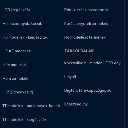
LGB kiegészítők
Pótalkatrész árcsoportok
H0 mozdonyok, kocsik
Karácsonyi, téli termékek
H0 modellek - kiegészítők
Hó modellező termékek
H0 AC modellek
TÁRSOLDALAK
Kockavilag.hu minden LEGO egy
H0e modellek
helyről
H0m termékek
Digitális fényképezőgépek
H0f (Bányavasút)
Egészségügy
TT modellek - mozdonyok, kocsik
TT modellek - kiegészítők