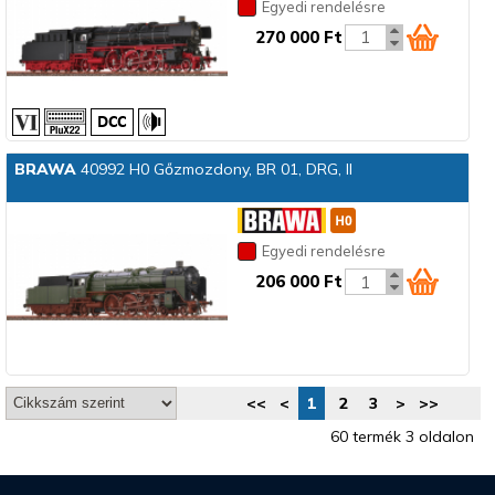
Egyedi rendelésre
270 000 Ft
BRAWA
40992 H0 Gőzmozdony, BR 01, DRG, II
Egyedi rendelésre
206 000 Ft
<<
<
1
2
3
>
>>
60 termék 3 oldalon