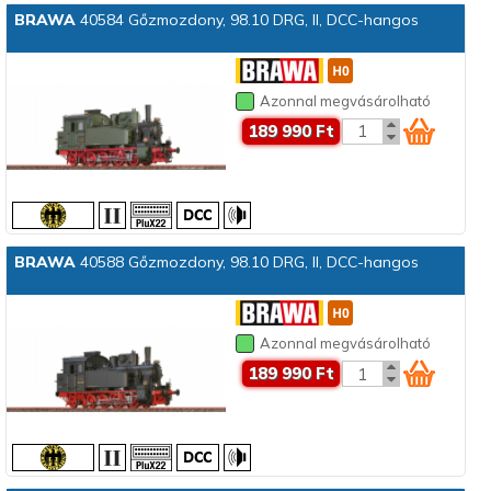
BRAWA
40584 Gőzmozdony, 98.10 DRG, II, DCC-hangos
Azonnal megvásárolható
189 990 Ft
BRAWA
40588 Gőzmozdony, 98.10 DRG, II, DCC-hangos
Azonnal megvásárolható
189 990 Ft