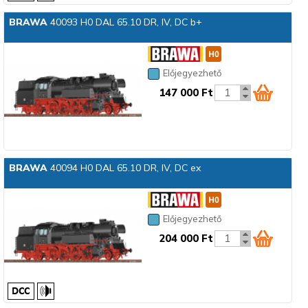
BRAWA
40093 H0 DAL 65.10 DR, IV, DC b+
Előjegyezhető
147 000 Ft
BRAWA
40094 H0 DAL 65.10 DR, IV, DC ex
Előjegyezhető
204 000 Ft