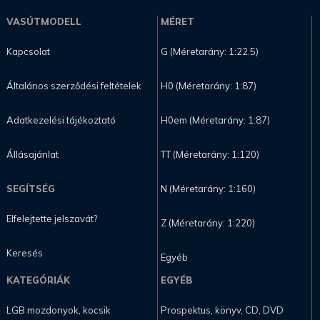
VASÚTMODELL
MÉRET
Kapcsolat
G (Méretarány: 1:22.5)
Általános szerződési feltételek
H0 (Méretarány: 1:87)
Adatkezelési tájékoztató
H0em (Méretarány: 1:87)
Állásajánlat
TT (Méretarány: 1:120)
SEGÍTSÉG
N (Méretarány: 1:160)
Elfelejtette jelszavát?
Z (Méretarány: 1:220)
Keresés
Egyéb
KATEGÓRIÁK
EGYÉB
LGB mozdonyok, kocsik
Prospektus, könyv, CD, DVD