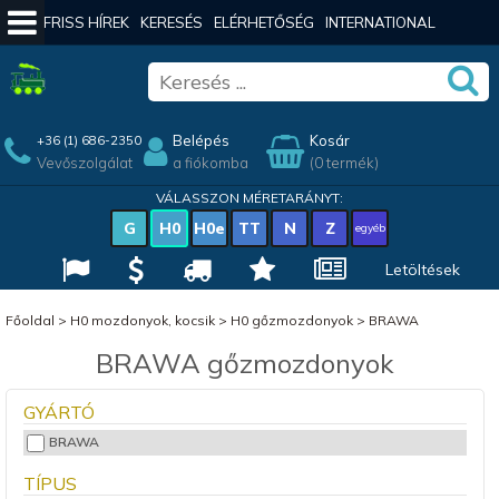
FRISS HÍREK
KERESÉS
ELÉRHETŐSÉG
INTERNATIONAL
Belépés
Kosár
+36 (1) 686-2350
Vevőszolgálat
a fiókomba
(0 termék)
VÁLASSZON MÉRETARÁNYT:
G
H0
H0e
TT
N
Z
egyéb
Letöltések
Főoldal
>
H0 mozdonyok, kocsik
>
H0 gőzmozdonyok
>
BRAWA
BRAWA gőzmozdonyok
GYÁRTÓ
BRAWA
TÍPUS