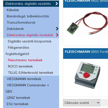
FLEISCHMANN
6832 Jela
Elektronika, digitális vezérlés
Kábelek
Banándugó, kábelelosztás
Transzformátorok
Dekóderek
Elektronikai-digitális modulok
Digitiális vezérlő központok
Fékgenerátor,
FLEISCHMANN
6915 Fordí
foglaltságjelző
Fleischmann termékek
ROCO termékek
TILLIG (Uhlenbrock) termékek
VIESSMANN termékek
VIESSMANN Commander +
GBS
LENZ termékek
ESU termékek