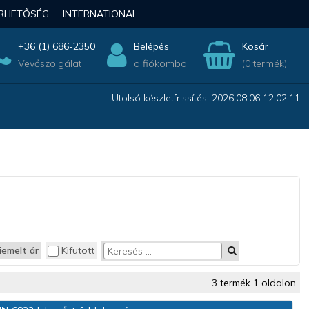
ÉRHETŐSÉG
INTERNATIONAL
+36 (1) 686-2350
Belépés
Kosár
Vevőszolgálat
a fiókomba
(0 termék)
Utolsó készletfrissítés: 2026.08.06 12:02:11
iemelt ár
Kifutott
3 termék 1 oldalon