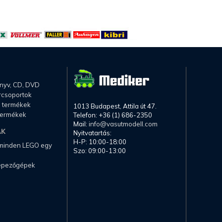
önyv, CD, DVD
rcsoportok
li termékek
1013 Budapest, Attila út 47.
termékek
Telefon: +36 (1) 686-2350
Mail:
info@vasutmodell.com
AK
Nyitvatartás:
H-P: 10:00-18:00
 minden LEGO egy
Szo: 09:00-13:00
képezőgépek