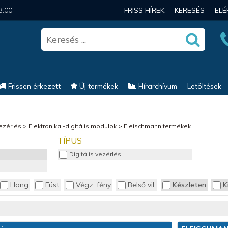
3.00
FRISS HÍREK
KERESÉS
EL
Frissen érkezett
Új termékek
Hírarchívum
Letöltések
vezérlés
>
Elektronikai-digitális modulok
>
Fleischmann termékek
TÍPUS
Digitális vezérlés
Hang
Füst
Végz. fény
Belső vil.
Készleten
K