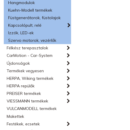
Hangmodulok
Kuehn-Modell termékek
Füstgenerátorok, füstolajok
Kapcsolópult, relé
Izzók, LED-ek
Szervo motorok, vezérlők
Félkész terepasztalok
CarMotion - Car-System
Újdonságok
Termékek vegyesen
HERPA, Wiking termékek
HERPA repülők
PREISER termékek
VIESSMANN termékek
VULCANMODELL termékek
Makettek
Festékek, ecsetek