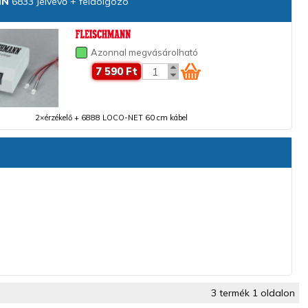
NN
6833 Jelvevő + feldolgozó
Azonnal megvásárolható
7 590 Ft
2×érzékelő + 6888 LOCO-NET 60 cm kábel
3 termék 1 oldalon