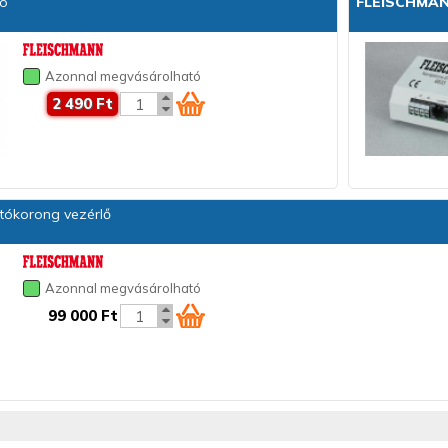
dó
FLEISCHMA
Azonnal megvásárolható
2 490 Ft
tókorong vezérlő
Azonnal megvásárolható
99 000 Ft