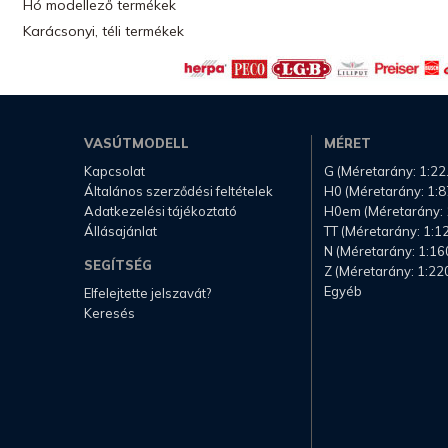
Hó modellező termékek
Karácsonyi, téli termékek
VASÚTMODELL
MÉRET
Kapcsolat
G (Méretarány: 1:22
Általános szerződési feltételek
H0 (Méretarány: 1:8
Adatkezelési tájékoztató
H0em (Méretarány: 
Állásajánlat
TT (Méretarány: 1:1
N (Méretarány: 1:16
SEGÍTSÉG
Z (Méretarány: 1:22
Egyéb
Elfelejtette jelszavát?
Keresés