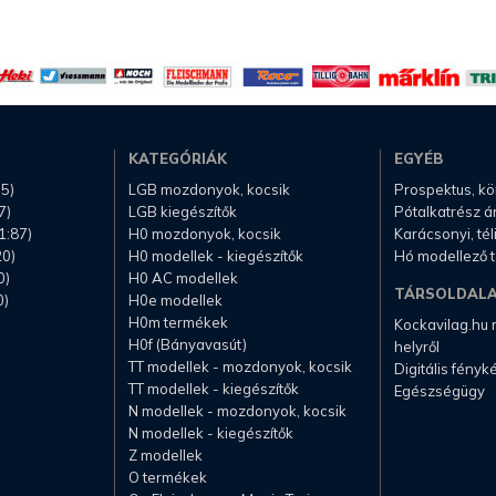
KATEGÓRIÁK
EGYÉB
.5)
LGB mozdonyok, kocsik
Prospektus, k
7)
LGB kiegészítők
Pótalkatrész á
1:87)
H0 mozdonyok, kocsik
Karácsonyi, té
20)
H0 modellek - kiegészítők
Hó modellező 
0)
H0 AC modellek
TÁRSOLDAL
0)
H0e modellek
H0m termékek
Kockavilag.hu
H0f (Bányavasút)
helyről
TT modellek - mozdonyok, kocsik
Digitális fény
TT modellek - kiegészítők
Egészségügy
N modellek - mozdonyok, kocsik
N modellek - kiegészítők
Z modellek
O termékek