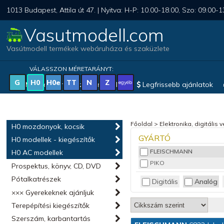
1013 Budapest, Attila út 47. | Nyitva: H-P: 10.00-18.00, Szo: 09.00-1
Vasutmodell.com
Vasútmodell termékek webáruháza és szaküzlete
VÁLASSZON MÉRETARÁNYT:
G
H0
H0e
TT
N
Z
egyéb
Magyar vonatkozású modellek
Legfrissebb ajánlatok
Főoldal
>
Elektronika, digitális 
H0 mozdonyok, kocsik
GYÁRTÓ
H0 modellek - kiegészítők
FLEISCHMANN
H0 AC modellek
PIKO
Prospektus, könyv, CD, DVD
Pótalkatrészek
Digitális
Analóg
××× Gyerekeknek ajánljuk
Terepépítési kiegészítők
Szerszám, karbantartás