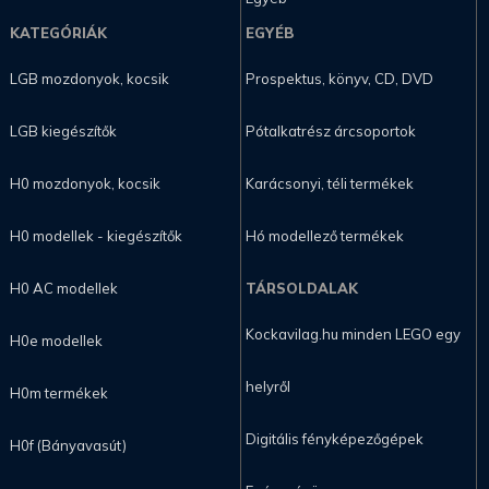
KATEGÓRIÁK
EGYÉB
LGB mozdonyok, kocsik
Prospektus, könyv, CD, DVD
LGB kiegészítők
Pótalkatrész árcsoportok
H0 mozdonyok, kocsik
Karácsonyi, téli termékek
H0 modellek - kiegészítők
Hó modellező termékek
H0 AC modellek
TÁRSOLDALAK
Kockavilag.hu minden LEGO egy
H0e modellek
helyről
H0m termékek
Digitális fényképezőgépek
H0f (Bányavasút)