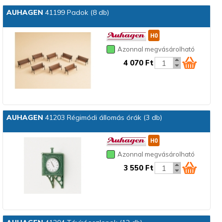
AUHAGEN
41199 Padok (8 db)
Azonnal megvásárolható
4 070 Ft
AUHAGEN
41203 Régimódi állomás órák (3 db)
Azonnal megvásárolható
3 550 Ft