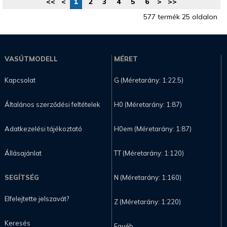
<<
<
1
2
3
4
5
6
>
>>
577 termék 25 oldalon
VASÚTMODELL
MÉRET
Kapcsolat
G (Méretarány: 1:22.5)
Általános szerződési feltételek
H0 (Méretarány: 1:87)
Adatkezelési tájékoztató
H0em (Méretarány: 1:87)
Állásajánlat
TT (Méretarány: 1:120)
SEGÍTSÉG
N (Méretarány: 1:160)
Elfelejtette jelszavát?
Z (Méretarány: 1:220)
Keresés
Egyéb