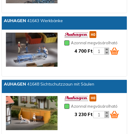
AUHAGEN
41643 Werkbänke
Azonnal megvásárolható
4 700 Ft
AUHAGEN
41648 Sichtschutzzaun mit Säulen
Azonnal megvásárolható
3 230 Ft