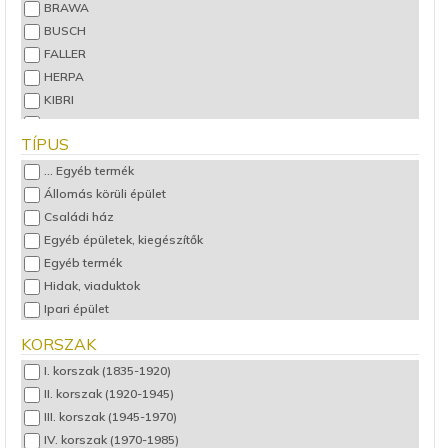
BRAWA
BUSCH
FALLER
HERPA
KIBRI
NOCH
TÍPUS
PECO
PROSES
... Egyéb termék
VIESSMANN
Állomás körüli épület
VOLLMER
Családi ház
Egyéb épületek, kiegészítők
Egyéb termék
Hidak, viaduktok
Ipari épület
Kicsi épületek
KORSZAK
Teherkocsi
I. korszak (1835-1920)
Templom, kápolna
II. korszak (1920-1945)
Vár, kastély
III. korszak (1945-1970)
Városi épület
IV. korszak (1970-1985)