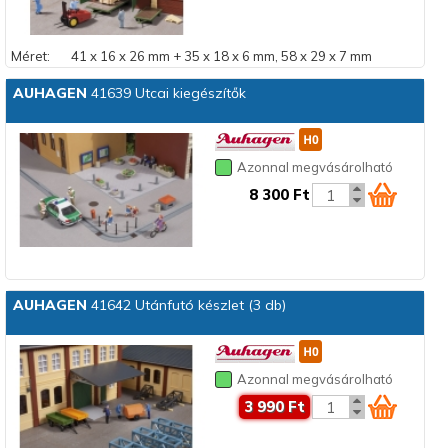
Méret:
41 x 16 x 26 mm + 35 x 18 x 6 mm, 58 x 29 x 7 mm
AUHAGEN
41639 Utcai kiegészítők
Azonnal megvásárolható
8 300 Ft
AUHAGEN
41642 Utánfutó készlet (3 db)
Azonnal megvásárolható
3 990 Ft