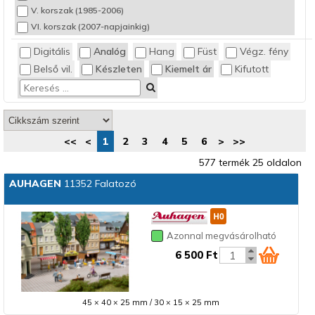
V. korszak (1985-2006)
VI. korszak (2007-napjainkig)
Digitális
Analóg
Hang
Füst
Végz. fény
Belső vil.
Készleten
Kiemelt ár
Kifutott
<<
<
1
2
3
4
5
6
>
>>
577 termék 25 oldalon
AUHAGEN
11352 Falatozó
Azonnal megvásárolható
6 500 Ft
45 × 40 × 25 mm / 30 × 15 × 25 mm