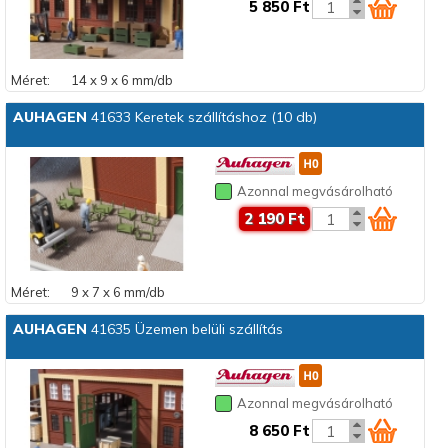
5 850 Ft
Méret:
14 x 9 x 6 mm/db
AUHAGEN
41633 Keretek szállításhoz (10 db)
Azonnal megvásárolható
2 190 Ft
Méret:
9 x 7 x 6 mm/db
AUHAGEN
41635 Üzemen belüli szállítás
Azonnal megvásárolható
8 650 Ft