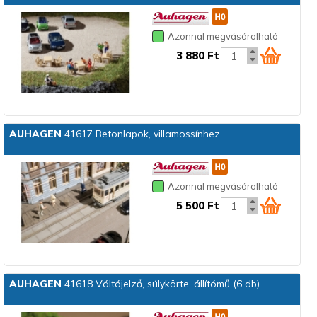
Azonnal megvásárolható
3 880 Ft
AUHAGEN
41617 Betonlapok, villamossínhez
Azonnal megvásárolható
5 500 Ft
AUHAGEN
41618 Váltójelző, súlykörte, állítómű (6 db)