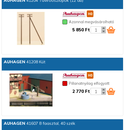
AUHAGEN
41204 Távíróoszlopok (12 db)
Azonnal megvásárolható
5 850 Ft
AUHAGEN
41208 Kút
Pillanatnyilag elfogyott
2 770 Ft
AUHAGEN
41607 8 faasztal, 40 szék