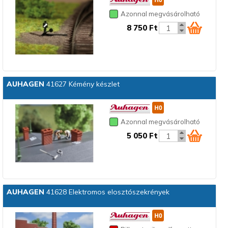
Azonnal megvásárolható
8 750 Ft
AUHAGEN
41627 Kémény készlet
Azonnal megvásárolható
5 050 Ft
AUHAGEN
41628 Elektromos elosztószekrények