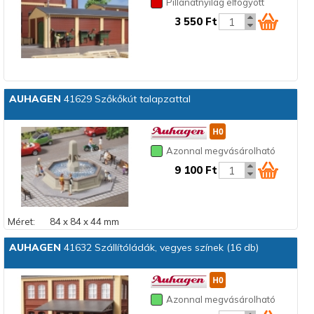
Pillanatnyilag elfogyott
3 550 Ft
AUHAGEN
41629 Szőkőkút talapzattal
Azonnal megvásárolható
9 100 Ft
Méret:
84 x 84 x 44 mm
AUHAGEN
41632 Szállítóládák, vegyes színek (16 db)
Azonnal megvásárolható