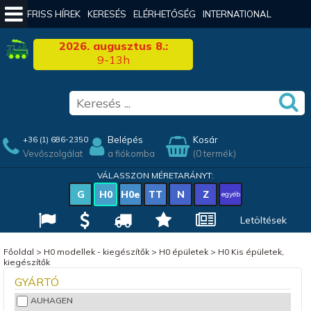
FRISS HÍREK
KERESÉS
ELÉRHETŐSÉG
INTERNATIONAL
2026. augusztus 8.:
9-13h
Belépés
Kosár
+36 (1) 686-2350
Vevőszolgálat
a fiókomba
(0 termék)
VÁLASSZON MÉRETARÁNYT:
G
H0
H0e
TT
N
Z
egyéb
Letöltések
Főoldal
>
H0 modellek - kiegészítők
>
H0 épületek
>
H0 Kis épületek,
kiegészítők
GYÁRTÓ
AUHAGEN