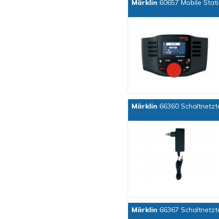
Märklin
60657 Mobile Stat
Märklin
66360 Schaltnetzt
Märklin
66367 Schaltnetzt