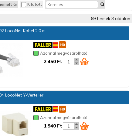
iemelt ár
Kifutott
69 termék 3 oldalon
2 LocoNet Kabel 2,0 m
Azonnal megvásárolható
2 450 Ft
4 LocoNet Y-Verteiler
Azonnal megvásárolható
1 940 Ft