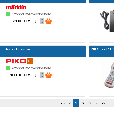
Azonnal megvásárolható
29 000 Ft
trolwlan Basis Set
PIKO
55823 P
Azonnal megvásárolható
103 300 Ft
<<
<
1
2
3
>
>>