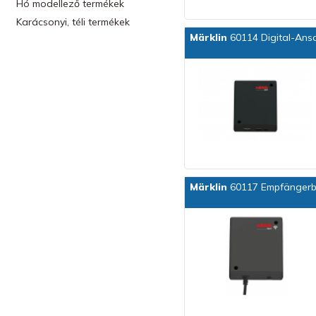
Hó modellező termékek
Karácsonyi, téli termékek
Märklin
60114 Digital-Ans
Märklin
60117 Empfänger