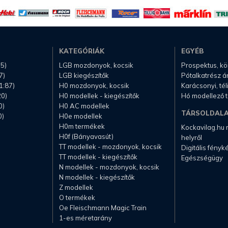
KATEGÓRIÁK
EGYÉB
.5)
LGB mozdonyok, kocsik
Prospektus, k
7)
LGB kiegészítők
Pótalkatrész á
1:87)
H0 mozdonyok, kocsik
Karácsonyi, té
20)
H0 modellek - kiegészítők
Hó modellező 
0)
H0 AC modellek
TÁRSOLDAL
0)
H0e modellek
H0m termékek
Kockavilag.hu
H0f (Bányavasút)
helyről
TT modellek - mozdonyok, kocsik
Digitális fény
TT modellek - kiegészítők
Egészségügy
N modellek - mozdonyok, kocsik
N modellek - kiegészítők
Z modellek
O termékek
Oe Fleischmann Magic Train
1-es méretarány