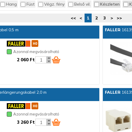
Hang
Füst
Végz. fény
Belső vil.
Készleten
K
<<
<
1
2
3
>
>>
bel 0,5 m
FALLER
16139
Azonnal megvásárolható
2 060 Ft
rlängerungskabel 2,0 m
FALLER
16139
Azonnal megvásárolható
3 260 Ft