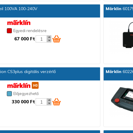
eil 100VA 100-240V
Märklin
60175
Egyedi rendelésre
67 000 Ft
on CS3plus digitális verzérlő
Märklin
60226
Előjegyezhető
330 000 Ft