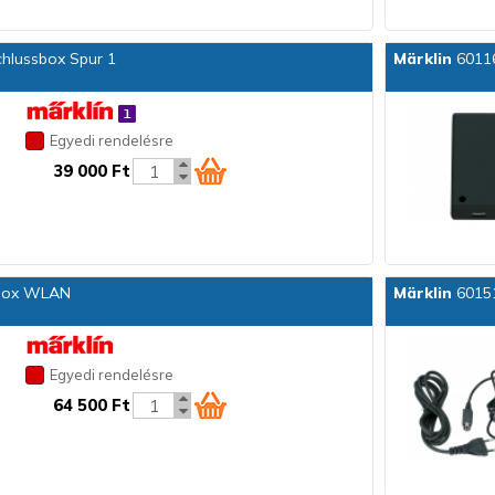
chlussbox Spur 1
Märklin
60116
Egyedi rendelésre
39 000 Ft
box WLAN
Märklin
60151
Egyedi rendelésre
64 500 Ft