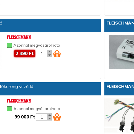
dó
FLEISCHMA
Azonnal megvásárolható
2 490 Ft
tókorong vezérlő
FLEISCHMA
Azonnal megvásárolható
99 000 Ft