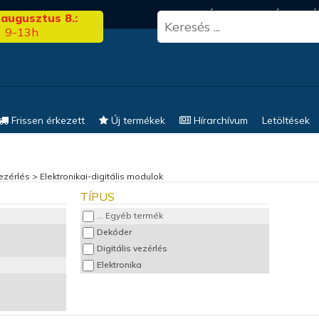
3.00
FRISS HÍREK
KERESÉS
EL
 augusztus 8.:
9-13h
Frissen érkezett
Új termékek
Hírarchívum
Letöltések
vezérlés
>
Elektronikai-digitális modulok
TÍPUS
... Egyéb termék
Dekóder
Digitális vezérlés
Elektronika