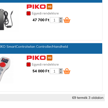
Egyedi rendelésre
47 700 Ft
IKO SmartControlwlan Controller/Handheld
Egyedi rendelésre
54 000 Ft
69 termék 3 oldalon