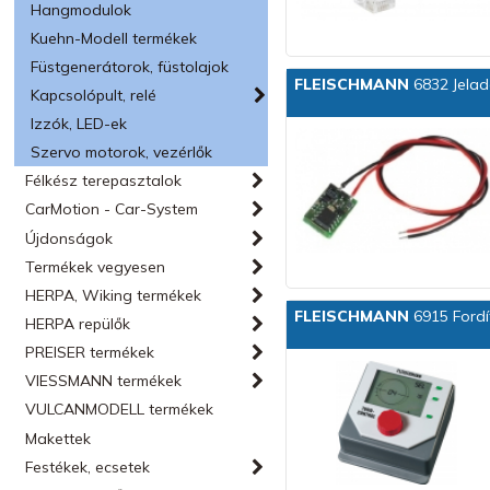
Hangmodulok
Kuehn-Modell termékek
Füstgenerátorok, füstolajok
FLEISCHMANN
6832 Jela
Kapcsolópult, relé
Izzók, LED-ek
Szervo motorok, vezérlők
Félkész terepasztalok
CarMotion - Car-System
Újdonságok
Termékek vegyesen
HERPA, Wiking termékek
FLEISCHMANN
6915 Fordí
HERPA repülők
PREISER termékek
VIESSMANN termékek
VULCANMODELL termékek
Makettek
Festékek, ecsetek