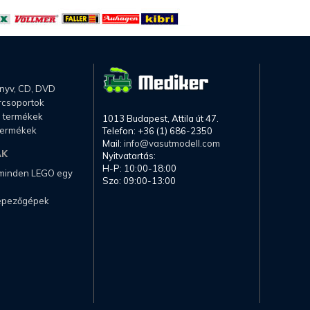
önyv, CD, DVD
rcsoportok
li termékek
1013 Budapest, Attila út 47.
termékek
Telefon: +36 (1) 686-2350
Mail:
info@vasutmodell.com
AK
Nyitvatartás:
H-P: 10:00-18:00
 minden LEGO egy
Szo: 09:00-13:00
képezőgépek