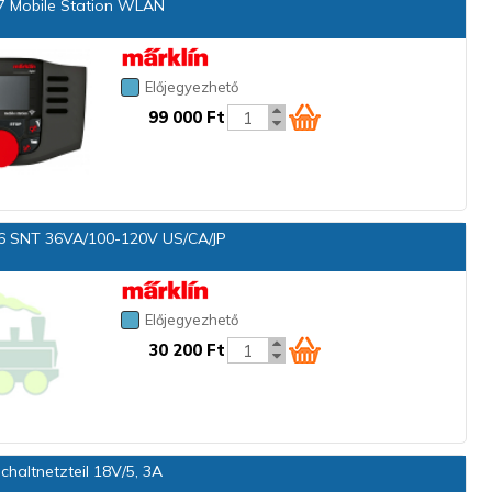
 Mobile Station WLAN
Előjegyezhető
99 000 Ft
 SNT 36VA/100-120V US/CA/JP
Előjegyezhető
30 200 Ft
haltnetzteil 18V/5, 3A