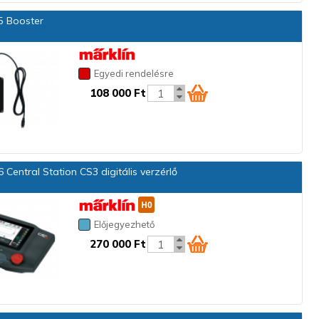
 Booster
Egyedi rendelésre
108 000 Ft
 Central Station CS3 digitális verzérlő
Előjegyezhető
270 000 Ft