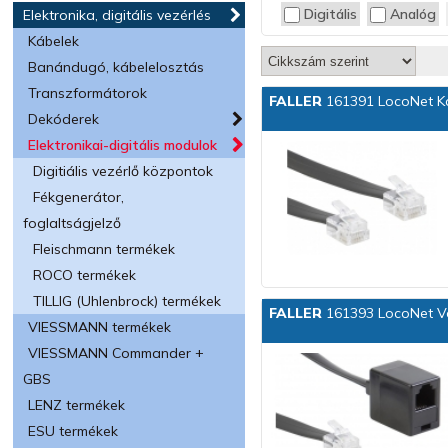
Digitális
Analóg
Elektronika, digitális vezérlés
TILLIG
TRIX
Kábelek
VIESSMANN
Banándugó, kábelelosztás
Transzformátorok
FALLER
161391 LocoNet Ka
Dekóderek
Elektronikai-digitális modulok
Digitiális vezérlő központok
Fékgenerátor,
foglaltságjelző
Fleischmann termékek
ROCO termékek
TILLIG (Uhlenbrock) termékek
FALLER
161393 LocoNet Ve
VIESSMANN termékek
VIESSMANN Commander +
GBS
LENZ termékek
ESU termékek