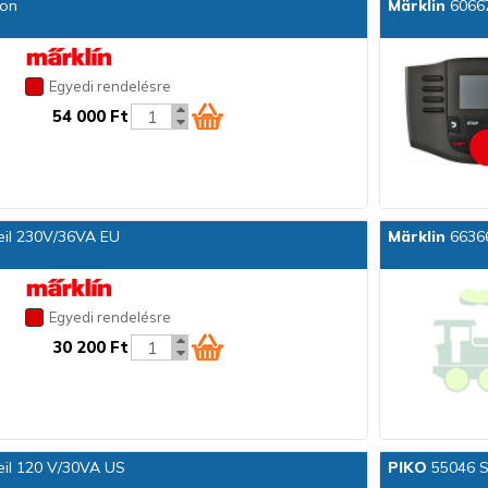
ion
Märklin
60667
Egyedi rendelésre
54 000 Ft
eil 230V/36VA EU
Märklin
66366
Egyedi rendelésre
30 200 Ft
eil 120 V/30VA US
PIKO
55046 Sc