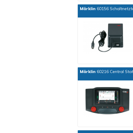
Märklin
60156 Schaltnetzt
Märklin
60216 Central Stati