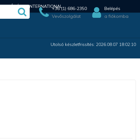
ÉRHETŐSÉG
INTERNATIONAL
+36 (1) 686-2350
Belépés
Vevőszolgálat
a fiókomba
Utolsó készletfrissítés: 2026.08.07 18:02:10