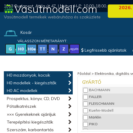
Vasutmodell.com
1013 Budapest, Attila út 47. | Nyitva: H-P: 10.00-18.00, Szo: 09.00-1
2026.
Vasútmodell termékek webáruháza és szaküzlete
Kosár
(0 termék)
VÁLASSZON MÉRETARÁNYT:
G
H0
H0e
TT
N
Z
egyéb
Magyar vonatkozású modellek
Legfrissebb ajánlatok
Főoldal
>
Elektronika, digitális 
H0 mozdonyok, kocsik
GYÁRTÓ
H0 modellek - kiegészítők
BACHMANN
H0 AC modellek
FALLER
Prospektus, könyv, CD, DVD
FLEISCHMANN
Pótalkatrészek
Kuehn-Modell
××× Gyerekeknek ajánljuk
Märklin
Terepépítési kiegészítők
PIKO
Szerszám, karbantartás
ROCO