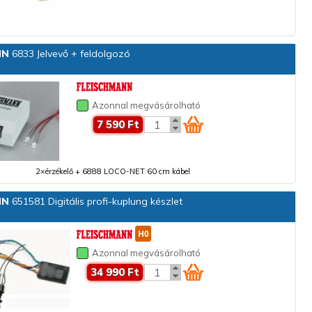
NN
6833 Jelvevő + feldolgozó
Azonnal megvásárolható
7 590 Ft
2×érzékelő + 6888 LOCO-NET 60 cm kábel
NN
651581 Digitális profi-kuplung készlet
Azonnal megvásárolható
34 990 Ft