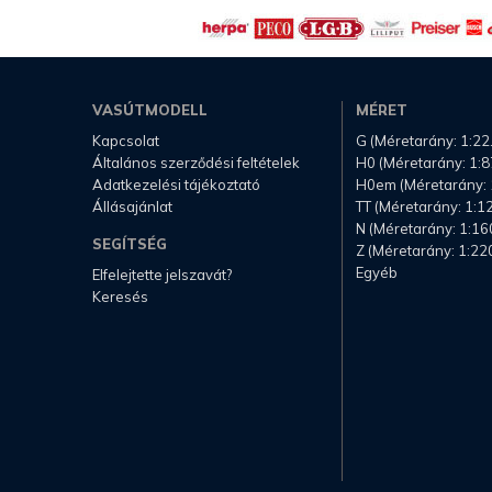
VASÚTMODELL
MÉRET
Kapcsolat
G (Méretarány: 1:22
Általános szerződési feltételek
H0 (Méretarány: 1:8
Adatkezelési tájékoztató
H0em (Méretarány: 
Állásajánlat
TT (Méretarány: 1:1
N (Méretarány: 1:16
SEGÍTSÉG
Z (Méretarány: 1:22
Egyéb
Elfelejtette jelszavát?
Keresés