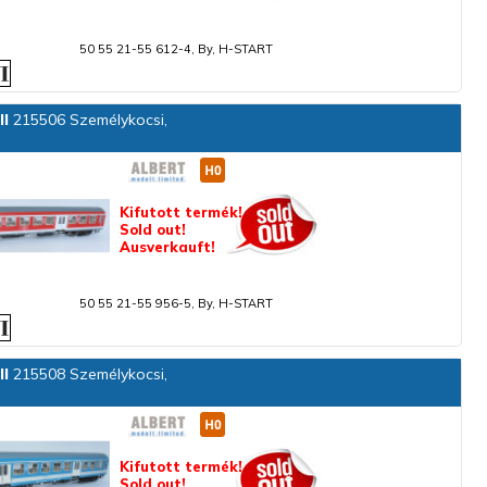
50 55 21-55 612-4, By, H-START
ll
215506 Személykocsi,
Kifutott termék!
Sold out!
Ausverkauft!
50 55 21-55 956-5, By, H-START
ll
215508 Személykocsi,
Kifutott termék!
Sold out!