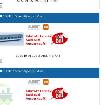
50 55 21-55 621-5, By, H-START
ll
199101 Személykocsi, Amz
Kifutott termék!
Sold out!
Ausverkauft!
61 55 19-91 102-3, Amz, H-START
ll
199103 Személykocsi, Amz
Kifutott termék!
Sold out!
Ausverkauft!