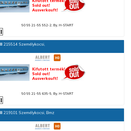
Kifutott termék!
Sold out!
Ausverkauft!
50 55 21-55 552-2, By, H-START
ll
215514 Személykocsi,
Kifutott termék!
Sold out!
Ausverkauft!
50 55 21-55 635-5, By, H-START
ll
219101 Személykocsi, Bmz