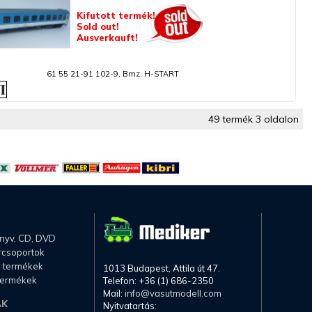
Kifutott termék!
Sold out!
Ausverkauft!
61 55 21-91 102-9, Bmz, H-START
49 termék 3 oldalon
önyv, CD, DVD
rcsoportok
li termékek
1013 Budapest, Attila út 47.
termékek
Telefon: +36 (1) 686-2350
Mail:
info@vasutmodell.com
AK
Nyitvatartás: