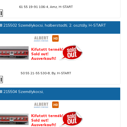
61 55 19-91 106-4, Amz, H-START
ll
215502 Személykocsi, halberstadti, 2. osztály, H-START
Kifutott termék!
Sold out!
Ausverkauft!
50 55 21-55 530-8, By, H-START
ll
215504 Személykocsi,
Kifutott termék!
Sold out!
Ausverkauft!