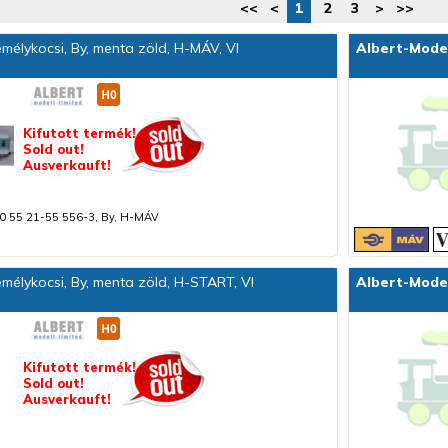
<<
<
1
2
3
>
>>
élykocsi, By, menta zöld, H-MÁV, VI
Albert-Mode
Kifutott termék!
Sold out!
Ausverkauft!
0 55 21-55 556-3, By, H-MÁV
élykocsi, By, menta zöld, H-START, VI
Albert-Mode
Kifutott termék!
Sold out!
Ausverkauft!