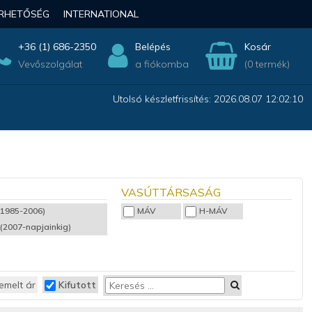
ÉRHETŐSÉG
INTERNATIONAL
+36 (1) 686-2350
Belépés
Kosár
Vevőszolgálat
a fiókomba
(0 termék)
Utolsó készletfrissítés: 2026.08.07 12:02:10
VASÚTTÁRSASÁG
(1985-2006)
MÁV
H-MÁV
 (2007-napjainkig)
emelt ár
Kifutott