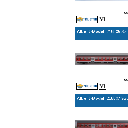
50
Albert-Modell
215505 Sze
50
Albert-Modell
215507 Szem