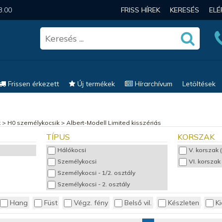
3.00
FRISS HÍREK
KERESÉS
EL
Frissen érkezett
Új termékek
Hírarchívum
Letöltések
k
>
H0 személykocsik
>
Albert-Modell Limited kisszériás
TÍPUS
KORSZAK
Hálókocsi
V. korszak 
Személykocsi
VI. korszak
Személykocsi - 1/2. osztály
Személykocsi - 2. osztály
Hang
Füst
Végz. fény
Belső vil.
Készleten
Ki