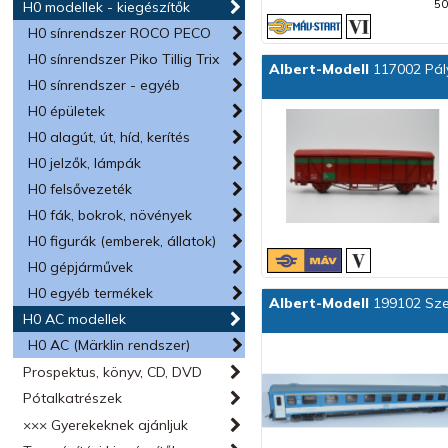
50
H0 modellek - kiegészítők
H0 sínrendszer ROCO PECO
H0 sínrendszer Piko Tillig Trix
Albert-Modell
117002 Pály
H0 sínrendszer - egyéb
H0 épületek
H0 alagút, út, híd, kerítés
H0 jelzők, lámpák
H0 felsővezeték
H0 fák, bokrok, növények
H0 figurák (emberek, állatok)
H0 gépjárművek
H0 egyéb termékek
Albert-Modell
199102 Sze
H0 AC modellek
H0 AC (Märklin rendszer)
Prospektus, könyv, CD, DVD
Pótalkatrészek
××× Gyerekeknek ajánljuk