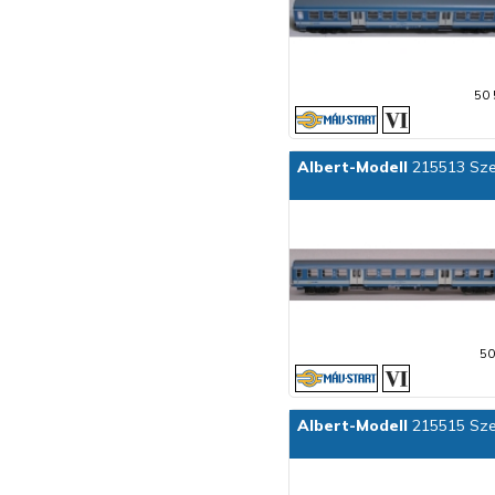
50 
Albert-Modell
215513 Sze
50
Albert-Modell
215515 Sze