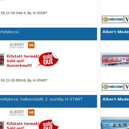
 55 21-55 546-4, By, H-START
mélykocsi,
Albert-Mode
Kifutott termék!
Sold out!
Ausverkauft!
 55 21-55 950-8, By, H-START
élykocsi, halberstadti, 2. osztály, H-START
Albert-Mode
Kifutott termék!
Sold out!