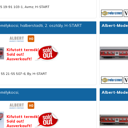
55 19-91 103-1, Avmz, H-START
élykocsi, halberstadti, 2. osztály, H-START
Albert-Mode
Kifutott termék!
Sold out!
Ausverkauft!
 55 21-55 507-6, By, H-START
mélykocsi,
Albert-Mode
Kifutott termék!
Sold out!
Ausverkauft!