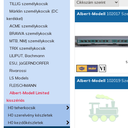
TILLIG személykocsik
Märklin személykocsik (DC
Albert-Modell
102017 Szem
kerékkel)
ACME személykocsik
BRAWA személykocsik
MTB, NMJ személykocsik
TRIX személykocsik
LILIPUT, Bachmann
5
ESU, JäGERNDORFER
Rivarossi
LS Models
Albert-Modell
102019 Szem
FLEISCHMANN
Albert-Modell Limited
kisszériás
H0 teherkocsik
H0 szerelvény készletek
H0 kezdőkészletek