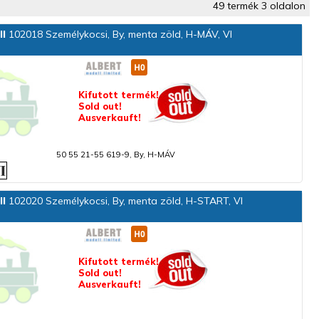
49 termék 3 oldalon
ll
102018 Személykocsi, By, menta zöld, H-MÁV, VI
Kifutott termék!
Sold out!
Ausverkauft!
50 55 21-55 619-9, By, H-MÁV
ll
102020 Személykocsi, By, menta zöld, H-START, VI
Kifutott termék!
Sold out!
Ausverkauft!