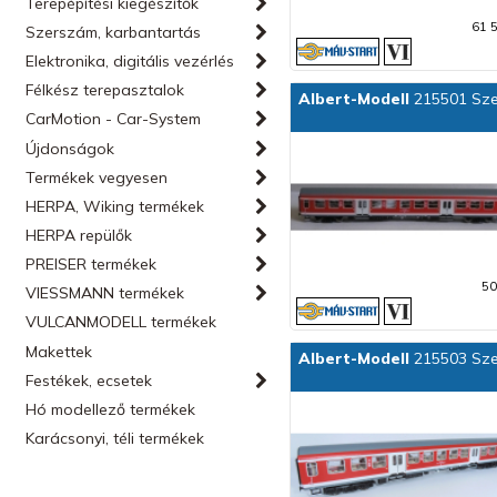
Terepépítési kiegészítők
61 
Szerszám, karbantartás
Elektronika, digitális vezérlés
Félkész terepasztalok
Albert-Modell
215501 Szem
CarMotion - Car-System
Újdonságok
Termékek vegyesen
HERPA, Wiking termékek
HERPA repülők
PREISER termékek
50
VIESSMANN termékek
VULCANMODELL termékek
Makettek
Albert-Modell
215503 Sze
Festékek, ecsetek
Hó modellező termékek
Karácsonyi, téli termékek