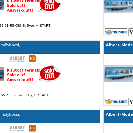
Kifutott termék!
Sold out!
Ausverkauft!
55 21-55 059-8, Byee, H-START
mélykocsi,
Albert-Mode
Kifutott termék!
Sold out!
Ausverkauft!
 55 21-55 567-0, By, H-START
mélykocsi,
Albert-Mode