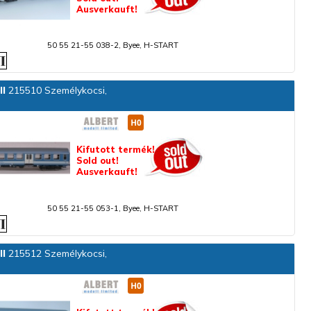
Ausverkauft!
50 55 21-55 038-2, Byee, H-START
ll
215510 Személykocsi,
Kifutott termék!
Sold out!
Ausverkauft!
50 55 21-55 053-1, Byee, H-START
ll
215512 Személykocsi,