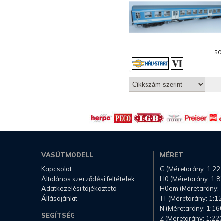
50
VASÚTMODELL
MÉRET
Kapcsolat
G (Méretarány: 1:22
Általános szerződési feltételek
H0 (Méretarány: 1:8
Adatkezelési tájékoztató
H0em (Méretarány: 
Állásajánlat
TT (Méretarány: 1:1
N (Méretarány: 1:16
SEGÍTSÉG
Z (Méretarány: 1:22