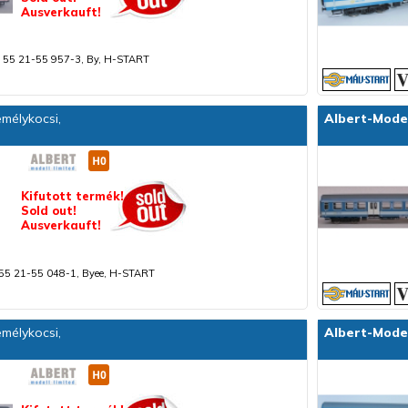
Ausverkauft!
 55 21-55 957-3, By, H-START
mélykocsi,
Albert-Mode
Kifutott termék!
Sold out!
Ausverkauft!
55 21-55 048-1, Byee, H-START
mélykocsi,
Albert-Mode