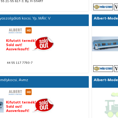
 55 21-55 617-3, By, H-START
aszolgálati kocsi, Yp, MÁV, V
Albert-Mode
Kifutott termék!
Sold out!
Ausverkauft!
44 55 117 7793-7
mélykocsi, Avmz
Albert-Mode
Kifutott termék!
Sold out!
Ausverkauft!