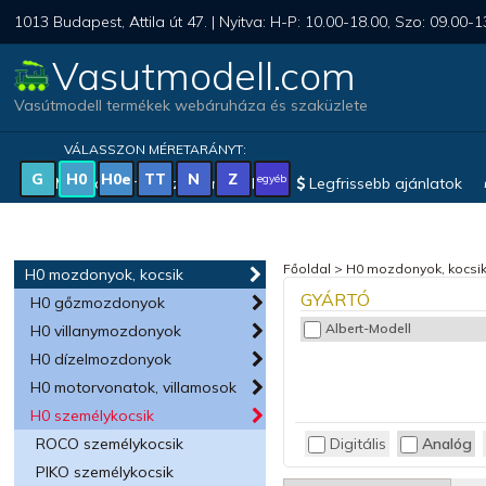
1013 Budapest, Attila út 47. | Nyitva: H-P: 10.00-18.00, Szo: 09.00-1
Vasutmodell.com
Vasútmodell termékek webáruháza és szaküzlete
VÁLASSZON MÉRETARÁNYT:
G
H0
H0e
TT
N
Z
egyéb
Magyar vonatkozású modellek
Legfrissebb ajánlatok
Főoldal
>
H0 mozdonyok, kocsi
H0 mozdonyok, kocsik
GYÁRTÓ
H0 gőzmozdonyok
Albert-Modell
H0 villanymozdonyok
H0 dízelmozdonyok
H0 motorvonatok, villamosok
H0 személykocsik
Digitális
Analóg
ROCO személykocsik
PIKO személykocsik