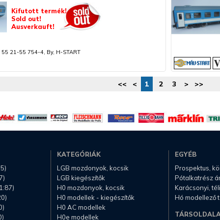
Kifutott termék!
Sold out!
Ausverkauft!
 55 21-55 754-4, By, H-START
<<
<
1
2
3
>
>>
KATEGÓRIÁK
EGYÉB
.5)
LGB mozdonyok, kocsik
Prospektus, k
7)
LGB kiegészítők
Pótalkatrész á
1:87)
H0 mozdonyok, kocsik
Karácsonyi, té
20)
H0 modellek - kiegészítők
Hó modellező 
0)
H0 AC modellek
TÁRSOLDAL
0)
H0e modellek