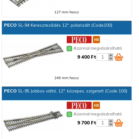
127 mm hossz
PECO
SL-94 Kereszteződés 12°, polarizált (Code100)
Azonnal megvásárolható
9 400 Ft
249 mm hossz
PECO
SL-95 Jobbos váltó, 12°, közepes, szigetelt (Code 100)
Azonnal megvásárolható
9 700 Ft