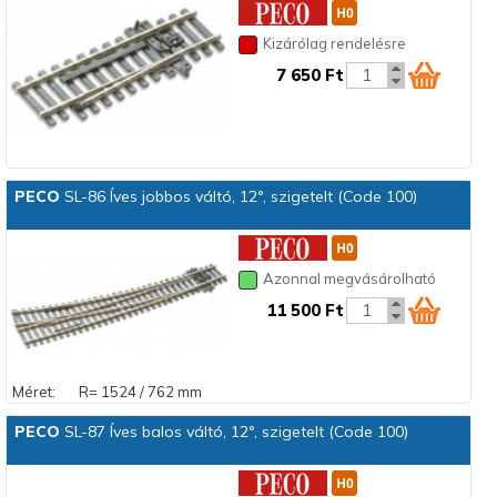
Kizárólag rendelésre
7 650 Ft
PECO
SL-86 Íves jobbos váltó, 12°, szigetelt (Code 100)
Azonnal megvásárolható
11 500 Ft
Méret:
R= 1524 / 762 mm
PECO
SL-87 Íves balos váltó, 12°, szigetelt (Code 100)