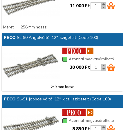
11 000 Ft
Méret:
258 mm hossz
PECO
SL-90 Angolváltó, 12°, szigetelt (Code 100)
Azonnal megvásárolható
30 000 Ft
249 mm hossz
PECO
SL-91 Jobbos váltó, 12°, kicsi, szigetelt (Code 100)
Azonnal megvásárolható
8 850 Ft