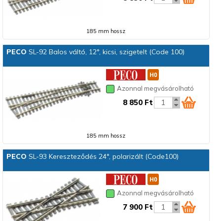
185 mm hossz
PECO
SL-92 Balos váltó, 12°, kicsi, szigetelt (Code 100)
Azonnal megvásárolható
8 850 Ft
185 mm hossz
PECO
SL-93 Kereszteződés 24°, polarizált (Code100)
Azonnal megvásárolható
7 900 Ft