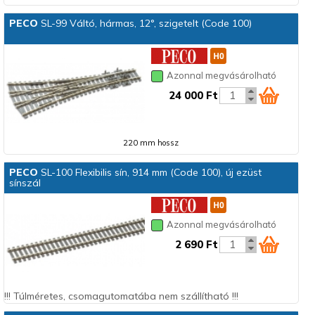
PECO
SL-99 Váltó, hármas, 12°, szigetelt (Code 100)
Azonnal megvásárolható
24 000 Ft
220 mm hossz
PECO
SL-100 Flexibilis sín, 914 mm (Code 100), új ezüst
sínszál
Azonnal megvásárolható
2 690 Ft
!!! Túlméretes, csomagutomatába nem szállítható !!!