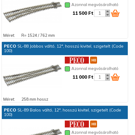
Azonnal megvásárolható
11 500 Ft
Méret:
R= 1524 / 762 mm
PECO
SL-88 Jobbos váltó, 12°, hosszú kivitel, szigetelt (Code
100)
Azonnal megvásárolható
11 000 Ft
Méret:
258 mm hossz
PECO
SL-89 Balos váltó, 12°, hosszú kivitel, szigetelt (Code
100)
Azonnal megvásárolható