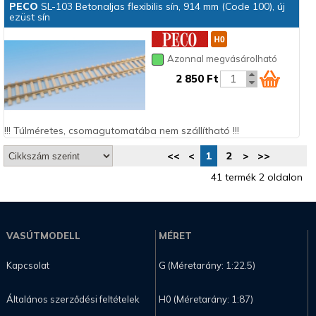
PECO
SL-103 Betonaljas flexibilis sín, 914 mm (Code 100), új
ezüst sín
Azonnal megvásárolható
2 850 Ft
!!! Túlméretes, csomagutomatába nem szállítható !!!
<<
<
1
2
>
>>
41 termék 2 oldalon
VASÚTMODELL
MÉRET
Kapcsolat
G (Méretarány: 1:22.5)
Általános szerződési feltételek
H0 (Méretarány: 1:87)