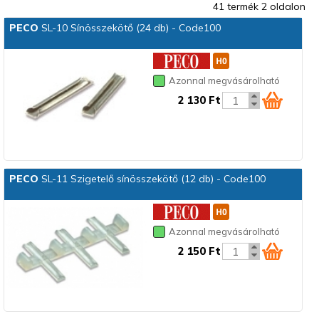
41 termék 2 oldalon
PECO
SL-10 Sínösszekötő (24 db) - Code100
Azonnal megvásárolható
2 130 Ft
PECO
SL-11 Szigetelő sínösszekötő (12 db) - Code100
Azonnal megvásárolható
2 150 Ft