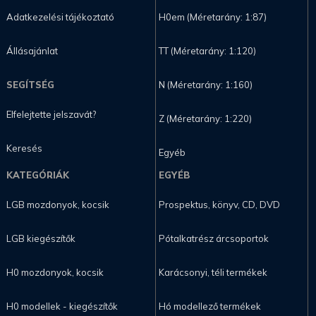
Adatkezelési tájékoztató
H0em (Méretarány: 1:87)
Állásajánlat
TT (Méretarány: 1:120)
SEGÍTSÉG
N (Méretarány: 1:160)
Elfelejtette jelszavát?
Z (Méretarány: 1:220)
Keresés
Egyéb
KATEGÓRIÁK
EGYÉB
LGB mozdonyok, kocsik
Prospektus, könyv, CD, DVD
LGB kiegészítők
Pótalkatrész árcsoportok
H0 mozdonyok, kocsik
Karácsonyi, téli termékek
H0 modellek - kiegészítők
Hó modellező termékek