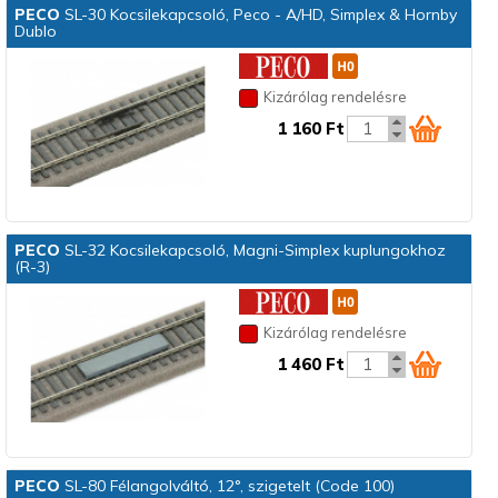
PECO
SL-30 Kocsilekapcsoló, Peco - A/HD, Simplex & Hornby
Dublo
Kizárólag rendelésre
1 160 Ft
PECO
SL-32 Kocsilekapcsoló, Magni-Simplex kuplungokhoz
(R-3)
Kizárólag rendelésre
1 460 Ft
PECO
SL-80 Félangolváltó, 12°, szigetelt (Code 100)