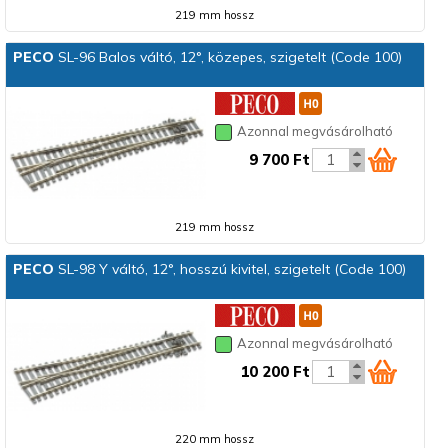
219 mm hossz
PECO
SL-96 Balos váltó, 12°, közepes, szigetelt (Code 100)
Azonnal megvásárolható
9 700 Ft
219 mm hossz
PECO
SL-98 Y váltó, 12°, hosszú kivitel, szigetelt (Code 100)
Azonnal megvásárolható
10 200 Ft
220 mm hossz