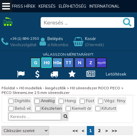
FRISS HÍREK
KERESÉS
ELÉRHETŐSÉG
INTERNATIONAL
Belépés
Kosár
+36 (1) 686-2350
Vevőszolgálat
a fiókomba
(0 termék)
VÁLASSZON MÉRETARÁNYT:
G
H0
H0e
TT
N
Z
egyéb
Letöltések
Főoldal
>
H0 modellek - kiegészítők
>
H0 sínrendszer ROCO PECO
>
PECO StreamLine 2.5 mm sínrendszer
Digitális
Analóg
Hang
Füst
Végz. fény
Belső vil.
Készleten
Kiemelt ár
Kifutott
<<
<
1
2
>
>>