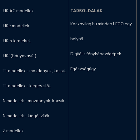
H0 AC modellek
TÁRSOLDALAK
Kockavilag.hu minden LEGO egy
H0e modellek
helyről
H0m termékek
Digitális fényképezőgépek
H0f (Bányavasút)
Egészségügy
TT modellek - mozdonyok, kocsik
TT modellek - kiegészítők
N modellek - mozdonyok, kocsik
N modellek - kiegészítők
Z modellek