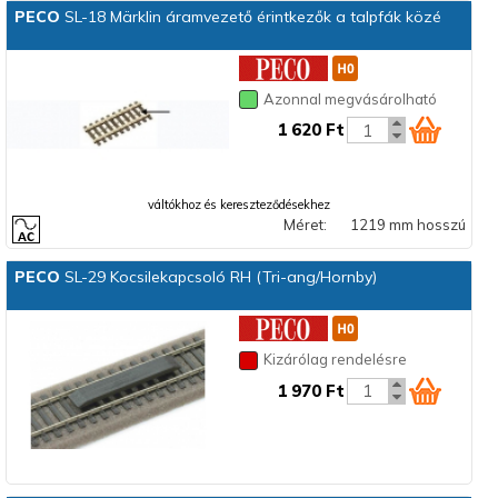
PECO
SL-18 Märklin áramvezető érintkezők a talpfák közé
Azonnal megvásárolható
1 620 Ft
váltókhoz és kereszteződésekhez
Méret:
1219 mm hosszú
PECO
SL-29 Kocsilekapcsoló RH (Tri-ang/Hornby)
Kizárólag rendelésre
1 970 Ft