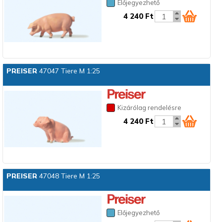
Előjegyezhető
4 240 Ft
PREISER
47047 Tiere M 1:25
Kizárólag rendelésre
4 240 Ft
PREISER
47048 Tiere M 1:25
Előjegyezhető