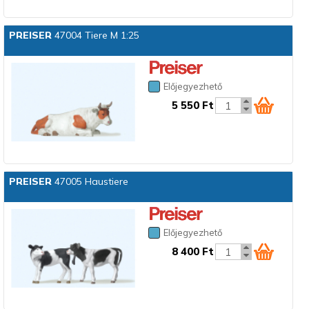
PREISER
47004 Tiere M 1:25
Előjegyezhető
5 550 Ft
PREISER
47005 Haustiere
Előjegyezhető
8 400 Ft