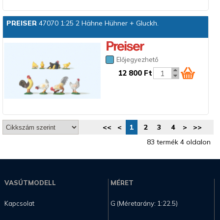
PREISER
47070 1:25 2 Hähne Hühner + Gluckh.
Előjegyezhető
12 800 Ft
<<
<
1
2
3
4
>
>>
83 termék 4 oldalon
VASÚTMODELL
MÉRET
Kapcsolat
G (Méretarány: 1:22.5)