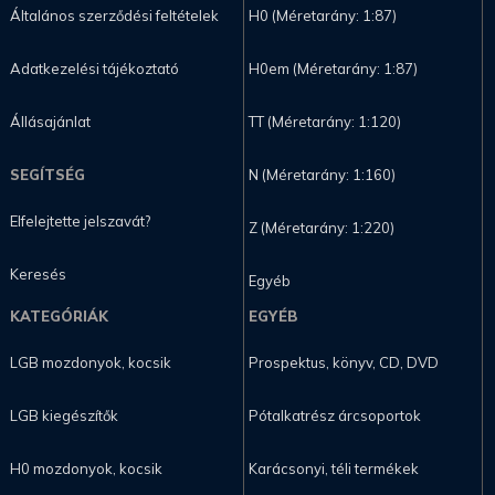
Általános szerződési feltételek
H0 (Méretarány: 1:87)
Adatkezelési tájékoztató
H0em (Méretarány: 1:87)
Állásajánlat
TT (Méretarány: 1:120)
SEGÍTSÉG
N (Méretarány: 1:160)
Elfelejtette jelszavát?
Z (Méretarány: 1:220)
Keresés
Egyéb
KATEGÓRIÁK
EGYÉB
LGB mozdonyok, kocsik
Prospektus, könyv, CD, DVD
LGB kiegészítők
Pótalkatrész árcsoportok
H0 mozdonyok, kocsik
Karácsonyi, téli termékek