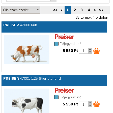
<<
<
1
2
3
4
>
>>
83 termék 4 oldalon
PREISER
47000 Kuh
Előjegyezhető
5 550 Ft
PREISER
47001 1:25 Stier stehend
Előjegyezhető
5 550 Ft