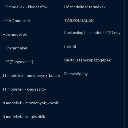
H0 modellek - kiegészítők
Hó modellező termékek
H0 AC modellek
TÁRSOLDALAK
Kockavilag.hu minden LEGO egy
H0e modellek
helyről
H0m termékek
Digitális fényképezőgépek
H0f (Bányavasút)
Egészségügy
TT modellek - mozdonyok, kocsik
TT modellek - kiegészítők
N modellek - mozdonyok, kocsik
N modellek - kiegészítők