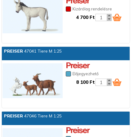
Kizárólag rendelésre
4 700 Ft
PREISER
47041 Tiere M 1:25
Előjegyezhető
8 100 Ft
PREISER
47046 Tiere M 1:25