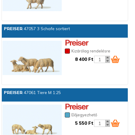
PREISER
47057 3 Schafe sortiert
Kizárólag rendelésre
8 400 Ft
PREISER
47061 Tiere M 1:25
Előjegyezhető
5 550 Ft