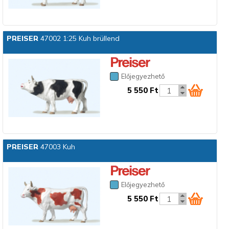
PREISER
47002 1:25 Kuh brüllend
Előjegyezhető
5 550 Ft
PREISER
47003 Kuh
Előjegyezhető
5 550 Ft