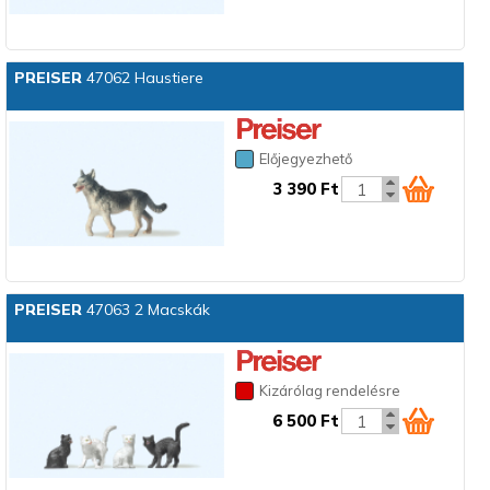
PREISER
47062 Haustiere
Előjegyezhető
3 390 Ft
PREISER
47063 2 Macskák
Kizárólag rendelésre
6 500 Ft