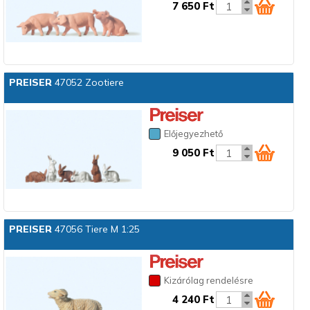
7 650 Ft
PREISER
47052 Zootiere
Előjegyezhető
9 050 Ft
PREISER
47056 Tiere M 1:25
Kizárólag rendelésre
4 240 Ft