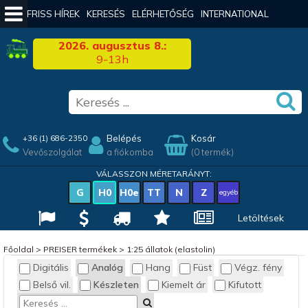
FRISS HÍREK
KERESÉS
ELÉRHETŐSÉG
INTERNATIONAL
2026. augusztus 8.:
9-13h
Belépés
Kosár
+36 (1) 686-2350
Vevőszolgálat
a fiókomba
(0 termék)
VÁLASSZON MÉRETARÁNYT:
G
H0
H0e
TT
N
Z
egyéb
Letöltések
Főoldal
>
PREISER termékek
>
1:25 állatok (elastolin)
Digitális
Analóg
Hang
Füst
Végz. fény
Belső vil.
Készleten
Kiemelt ár
Kifutott