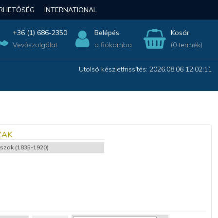
ÉRHETŐSÉG
INTERNATIONAL
+36 (1) 686-2350
Belépés
Kosár
Vevőszolgálat
a fiókomba
(0 termék)
Utolsó készletfrissítés: 2026.08.06 12:02:11
ZAK
orszak (1835-1920)