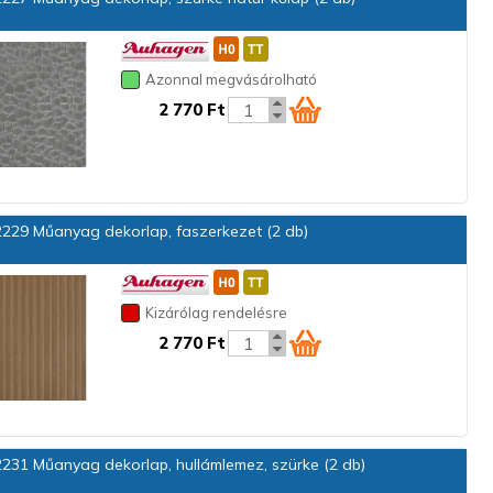
Azonnal megvásárolható
2 770 Ft
229 Műanyag dekorlap, faszerkezet (2 db)
Kizárólag rendelésre
2 770 Ft
231 Műanyag dekorlap, hullámlemez, szürke (2 db)