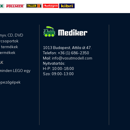
önyv, CD, DVD
rcsoportok
li termékek
1013 Budapest, Attila út 47.
termékek
Telefon: +36 (1) 686-2350
Mail:
info@vasutmodell.com
AK
Nyitvatartás:
H-P: 10:00-18:00
 minden LEGO egy
Szo: 09:00-13:00
képezőgépek