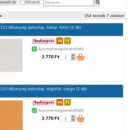
iemelt ár
Kifutott
>
154 termék 7 oldalon
211 Műanyag dekorlap, fallap, fehér (2 db)
Azonnal megvásárolható
2 770 Ft
213 Műanyag dekorlap, téglafal, sárga (2 db)
Azonnal megvásárolható
2 770 Ft