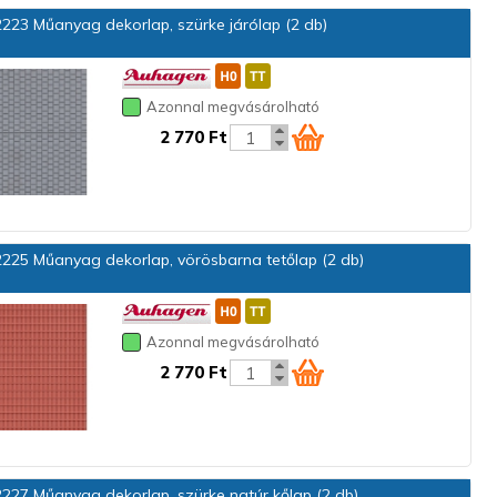
223 Műanyag dekorlap, szürke járólap (2 db)
Azonnal megvásárolható
2 770 Ft
225 Műanyag dekorlap, vörösbarna tetőlap (2 db)
Azonnal megvásárolható
2 770 Ft
227 Műanyag dekorlap, szürke natúr kőlap (2 db)