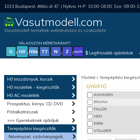
1013 Budapest, Attila út 47. | Nyitva: H-P: 10.00-18.00, Szo: 09.00-1
Vasutmodell.com
Vasútmodell termékek webáruháza és szaküzlete
VÁLASSZON MÉRETARÁNYT:
G
H0
H0e
TT
N
Z
egyéb
Magyar vonatkozású modellek
Legfrissebb ajánlatok
Főoldal
>
Terepépítési kiegészí
H0 mozdonyok, kocsik
GYÁRTÓ
H0 modellek - kiegészítők
AUHAGEN
H0 AC modellek
BRAWA
Prospektus, könyv, CD, DVD
FALLER
Pótalkatrészek
HEKI
××× Gyerekeknek ajánljuk
KIBRI
Terepépítési kiegészítők
VOLLMER
Növényzet, szóróanyagok,