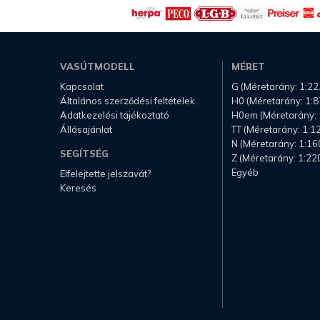
VASÚTMODELL
MÉRET
Kapcsolat
G (Méretarány: 1:22
Általános szerződési feltételek
H0 (Méretarány: 1:8
Adatkezelési tájékoztató
H0em (Méretarány: 
Állásajánlat
TT (Méretarány: 1:1
N (Méretarány: 1:16
SEGÍTSÉG
Z (Méretarány: 1:22
Egyéb
Elfelejtette jelszavát?
Keresés