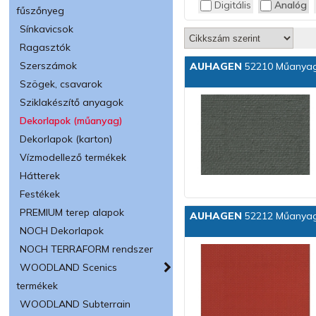
Digitális
Analóg
fűszőnyeg
Sínkavicsok
Ragasztók
Szerszámok
AUHAGEN
52210 Műanyag d
Szögek, csavarok
Sziklakészítő anyagok
Dekorlapok (műanyag)
Dekorlapok (karton)
Vízmodellező termékek
Hátterek
Festékek
PREMIUM terep alapok
AUHAGEN
52212 Műanyag d
NOCH Dekorlapok
NOCH TERRAFORM rendszer
WOODLAND Scenics
termékek
WOODLAND Subterrain