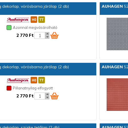
dekorlap, vörösbarna járólap (2 db)
AUHAGEN
52
Azonnal megvásárolható
2 770 Ft
dekorlap, vörösbarna járólap (2 db)
AUHAGEN
52
Pillanatnyilag elfogyott
2 770 Ft
ekorlap, szürke tetőlap (2 db)
AUHAGEN
52