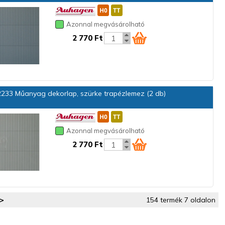
Azonnal megvásárolható
2 770 Ft
233 Műanyag dekorlap, szürke trapézlemez (2 db)
Azonnal megvásárolható
2 770 Ft
>
154 termék 7 oldalon