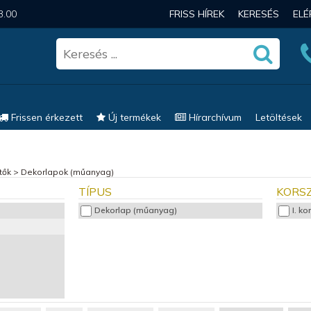
3.00
FRISS HÍREK
KERESÉS
EL
Frissen érkezett
Új termékek
Hírarchívum
Letöltések
tők
>
Dekorlapok (műanyag)
TÍPUS
KORS
Dekorlap (műanyag)
I. k