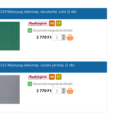
219 Műanyag dekorlap, deszkafal, zöld (2 db)
Azonnal megvásárolható
2 770 Ft
221 Műanyag dekorlap, szürke járólap (2 db)
Azonnal megvásárolható
2 770 Ft