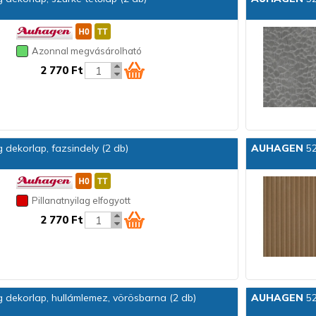
Azonnal megvásárolható
2 770 Ft
dekorlap, fazsindely (2 db)
AUHAGEN
52
Pillanatnyilag elfogyott
2 770 Ft
dekorlap, hullámlemez, vörösbarna (2 db)
AUHAGEN
52