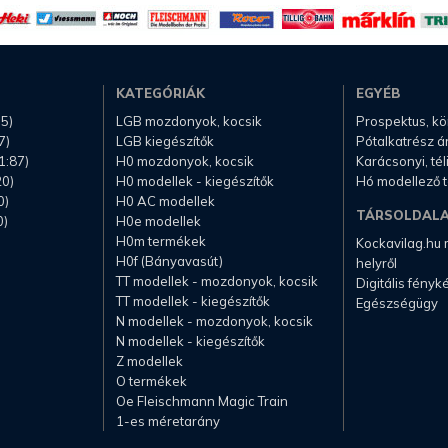
KATEGÓRIÁK
EGYÉB
.5)
LGB mozdonyok, kocsik
Prospektus, k
7)
LGB kiegészítők
Pótalkatrész á
1:87)
H0 mozdonyok, kocsik
Karácsonyi, té
20)
H0 modellek - kiegészítők
Hó modellező 
0)
H0 AC modellek
TÁRSOLDAL
0)
H0e modellek
H0m termékek
Kockavilag.hu
H0f (Bányavasút)
helyről
TT modellek - mozdonyok, kocsik
Digitális fény
TT modellek - kiegészítők
Egészségügy
N modellek - mozdonyok, kocsik
N modellek - kiegészítők
Z modellek
O termékek
Oe Fleischmann Magic Train
1-es méretarány