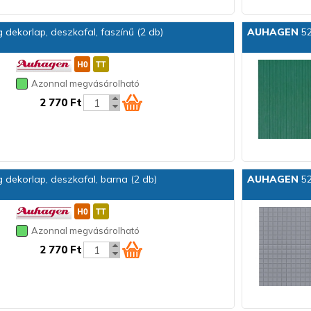
ekorlap, deszkafal, faszínű (2 db)
AUHAGEN
52
Azonnal megvásárolható
2 770 Ft
dekorlap, deszkafal, barna (2 db)
AUHAGEN
52
Azonnal megvásárolható
2 770 Ft