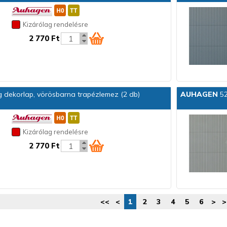
Kizárólag rendelésre
2 770 Ft
dekorlap, vörösbarna trapézlemez (2 db)
AUHAGEN
52
Kizárólag rendelésre
2 770 Ft
<<
<
1
2
3
4
5
6
>
>