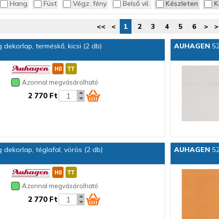
Hang
Füst
Végz. fény
Belső vil.
Készleten
K
<<
<
1
2
3
4
5
6
>
>
ekorlap, terméskő, kicsi (2 db)
AUHAGEN
52
Azonnal megvásárolható
2 770 Ft
ekorlap, téglafal, vörös (2 db)
AUHAGEN
52
Azonnal megvásárolható
2 770 Ft