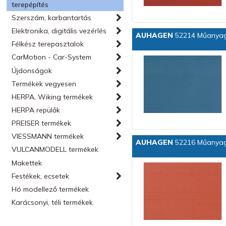
terepépítés
Szerszám, karbantartás
Elektronika, digitális vezérlés
AUHAGEN
52214 Műanyag 
Félkész terepasztalok
CarMotion - Car-System
Újdonságok
Termékek vegyesen
HERPA, Wiking termékek
HERPA repülők
PREISER termékek
VIESSMANN termékek
AUHAGEN
52216 Műanyag 
VULCANMODELL termékek
Makettek
Festékek, ecsetek
Hó modellező termékek
Karácsonyi, téli termékek