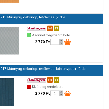
215 Műanyag dekorlap, tetőlemez (2 db)
Azonnal megvásárolható
2 770 Ft
217 Műanyag dekorlap, tetőlemez, kátránypapír (2 db)
Kizárólag rendelésre
2 770 Ft