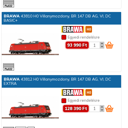
BRAWA
43810 H0 Villanymozdony, BR 147 DB AG, VI, DC
BASIC+
Egyedi rendelésre
93 990 Ft
BRAWA
43812 H0 Villanymozdony, BR 147 DB AG, VI, DC
EXTRA
Egyedi rendelésre
128 390 Ft