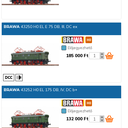
BRAWA
43250 H0 EL E 75 DB, III, DC ex
Előjegyezhető
185 000 Ft
BRAWA
43252 H0 EL 175 DB, IV, DC b+
Előjegyezhető
132 000 Ft