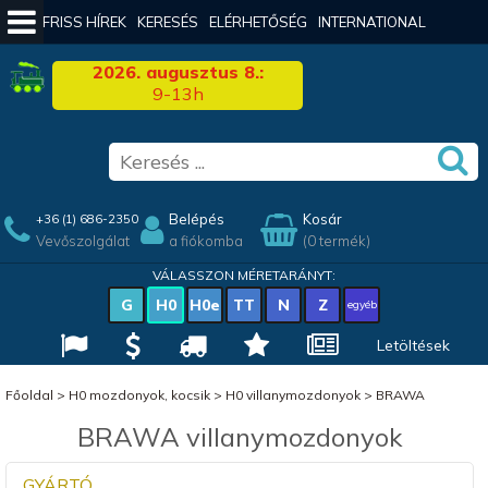
FRISS HÍREK
KERESÉS
ELÉRHETŐSÉG
INTERNATIONAL
2026. augusztus 8.:
9-13h
Belépés
Kosár
+36 (1) 686-2350
Vevőszolgálat
a fiókomba
(0 termék)
VÁLASSZON MÉRETARÁNYT:
G
H0
H0e
TT
N
Z
egyéb
Letöltések
Főoldal
>
H0 mozdonyok, kocsik
>
H0 villanymozdonyok
>
BRAWA
BRAWA villanymozdonyok
GYÁRTÓ