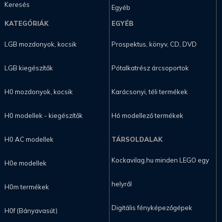
Keresés
Egyéb
KATEGÓRIÁK
EGYÉB
LGB mozdonyok, kocsik
Prospektus, könyv, CD, DVD
LGB kiegészítők
Pótalkatrész árcsoportok
H0 mozdonyok, kocsik
Karácsonyi, téli termékek
H0 modellek - kiegészítők
Hó modellező termékek
H0 AC modellek
TÁRSOLDALAK
Kockavilag.hu minden LEGO egy
H0e modellek
helyről
H0m termékek
Digitális fényképezőgépek
H0f (Bányavasút)