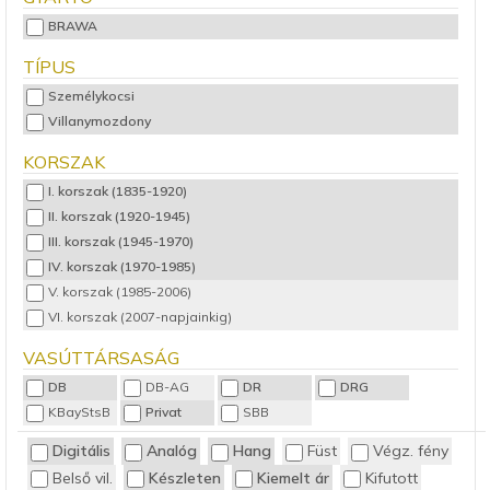
BRAWA
TÍPUS
Személykocsi
Villanymozdony
KORSZAK
I. korszak (1835-1920)
II. korszak (1920-1945)
III. korszak (1945-1970)
IV. korszak (1970-1985)
V. korszak (1985-2006)
VI. korszak (2007-napjainkig)
VASÚTTÁRSASÁG
DB
DB-AG
DR
DRG
KBayStsB
Privat
SBB
Digitális
Analóg
Hang
Füst
Végz. fény
Belső vil.
Készleten
Kiemelt ár
Kifutott