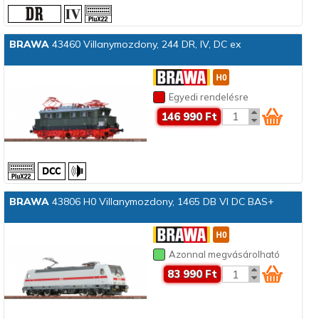
BRAWA
43460 Villanymozdony, 244 DR, IV, DC ex
Egyedi rendelésre
146 990 Ft
BRAWA
43806 H0 Villanymozdony, 1465 DB VI DC BAS+
Azonnal megvásárolható
83 990 Ft