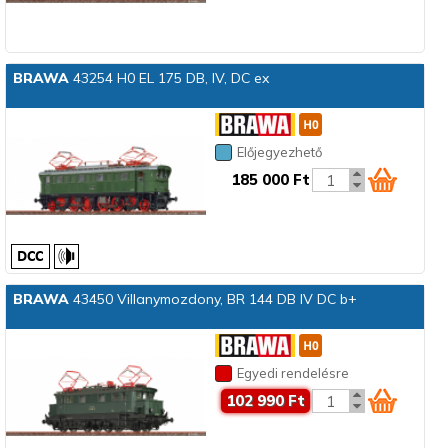
BRAWA
43254 H0 EL 175 DB, IV, DC ex
Előjegyezhető
185 000 Ft
BRAWA
43450 Villanymozdony, BR 144 DB IV DC b+
Egyedi rendelésre
102 990 Ft