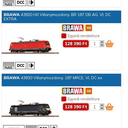
BRAWA
43820 H0 Villanymozdony, BR 187 DB AG, VI, DC
EXTRA
Egyedi rendelésre
128 390 Ft
BRAWA
43830 Villanymozdony, 187 MRCE, VI, DC ex
Egyedi rendelésre
128 390 Ft