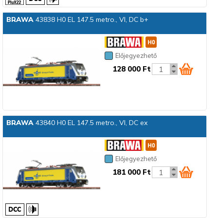
BRAWA
43838 H0 EL 147.5 metro., VI, DC b+
Előjegyezhető
128 000 Ft
BRAWA
43840 H0 EL 147.5 metro., VI, DC ex
Előjegyezhető
181 000 Ft