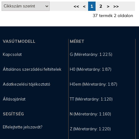
<<
<
1
2
>
>>
37 termék 2 oldalon
VASÚTMODELL
MÉRET
Kapcsolat
G (Méretarány: 1:22.5)
Általános szerződési feltételek
H0 (Méretarány: 1:87)
Adatkezelési tájékoztató
H0em (Méretarány: 1:87)
Állásajánlat
TT (Méretarány: 1:120)
SEGÍTSÉG
N (Méretarány: 1:160)
Elfelejtette jelszavát?
Z (Méretarány: 1:220)