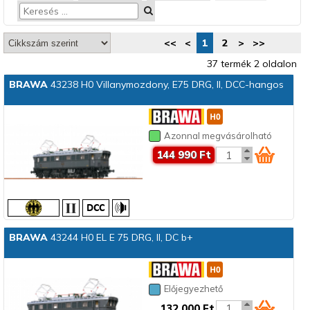
<<
<
1
2
>
>>
37 termék 2 oldalon
BRAWA
43238 H0 Villanymozdony, E75 DRG, II, DCC-hangos
Azonnal megvásárolható
144 990 Ft
BRAWA
43244 H0 EL E 75 DRG, II, DC b+
Előjegyezhető
132 000 Ft