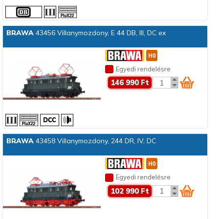
BRAWA
43456 Villanymozdony, E 44 DB, III, DC ex
Egyedi rendelésre
146 990 Ft
BRAWA
43458 Villanymozdony, 244 DR, IV, DC
Egyedi rendelésre
102 990 Ft