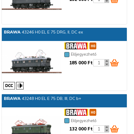
BRAWA
43246 H0 EL E 75 DRG, II, DC ex
Előjegyezhető
185 000 Ft
BRAWA
43248 H0 EL E 75 DB, III, DC b+
Előjegyezhető
132 000 Ft