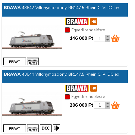
BRAWA
43842 Villanymozdony, BR147.5 Rhein C. VI DC b+
Egyedi rendelésre
146 000 Ft
BRAWA
43844 Villanymozdony, BR147.5 Rhein C. VI DC ex
Egyedi rendelésre
206 000 Ft