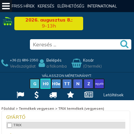
FRISS HÍREK
KERESÉS
ELÉRHETŐSÉG
INTERNATIONAL
2026. augusztus 8.:
9-13h
Belépés
Kosár
+36 (1) 686-2350
Vevőszolgálat
a fiókomba
(0 termék)
VÁLASSZON MÉRETARÁNYT:
G
H0
H0e
TT
N
Z
egyéb
Letöltések
Főoldal
>
Termékek vegyesen
>
TRIX termékek (vegyesen)
GYÁRTÓ
TRIX