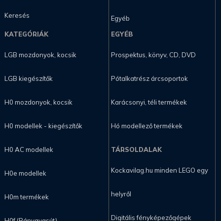
Keresés
Egyéb
KATEGÓRIÁK
EGYÉB
LGB mozdonyok, kocsik
Prospektus, könyv, CD, DVD
LGB kiegészítők
Pótalkatrész árcsoportok
H0 mozdonyok, kocsik
Karácsonyi, téli termékek
H0 modellek - kiegészítők
Hó modellező termékek
H0 AC modellek
TÁRSOLDALAK
Kockavilag.hu minden LEGO egy
H0e modellek
helyről
H0m termékek
Digitális fényképezőgépek
H0f (Bányavasút)