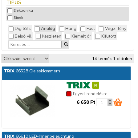
TÍPUS
Elektronika
Sínek
Digitális
Analóg
Hang
Füst
Végz. fény
Belső vil.
Készleten
Kiemelt ár
Kifutott
14 termék 1 oldalon
TRIX
66528 Gleissklammern
Egyedi rendelésre
6 650 Ft
TRIX
66610 LED-Innenbeleuchtung