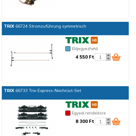
TRIX
66724 Stromzuführung symmetrisch
Előjegyezhető
4 550 Ft
TRIX
66733 Trix-Express-Nachrüst-Set
Egyedi rendelésre
8 300 Ft