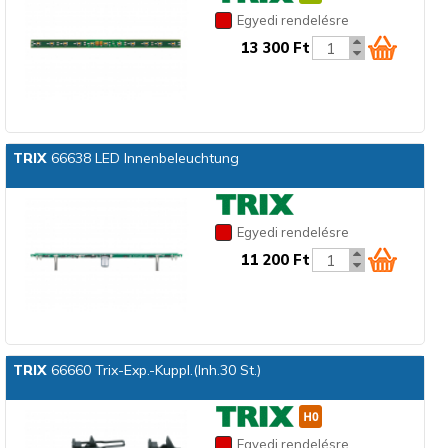
Egyedi rendelésre
13 300 Ft
TRIX
66638 LED Innenbeleuchtung
Egyedi rendelésre
11 200 Ft
TRIX
66660 Trix-Exp.-Kuppl.(Inh.30 St.)
Egyedi rendelésre