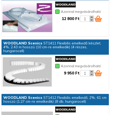
Azonnal megvásárolható
12 800 Ft
WOODLAND Scenics
ST1411 Flexibilis emelkedő készlet,
4%, 2.43 m hosszú (10 cm-re emelkedik) (4 részes,
hungarocell)
Azonnal megvásárolható
9 950 Ft
WOODLAND Scenics
ST1412 Flexibilis emelkedő, 2%, 61 cm
hosszú (1.27 cm-re emelkedik) (8 db, hungarocell)