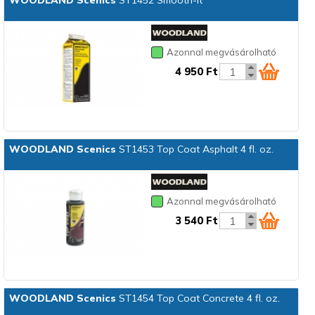
WOODLAND Scenics
ST1452 Smooth-It
Azonnal megvásárolható
4 950 Ft
WOODLAND Scenics
ST1453 Top Coat Asphalt 4 fl. oz.
Azonnal megvásárolható
3 540 Ft
WOODLAND Scenics
ST1454 Top Coat Concrete 4 fl. oz.