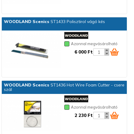
WOODLAND Scenics
ST1433 Polisztirol vágó kés
Azonnal megvásárolható
6 000 Ft
WOODLAND Scenics
ST1436 Hot Wire Foam Cutter - csere
szál
Azonnal megvásárolható
2 230 Ft