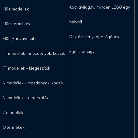
Kockavilag.hu minden LEGO egy
H0e modellek
helyről
H0m termékek
Digitális fényképezőgépek
H0f (Bányavasút)
Egészségügy
TT modellek - mozdonyok, kocsik
TT modellek - kiegészítők
N modellek - mozdonyok, kocsik
N modellek - kiegészítők
Z modellek
O termékek