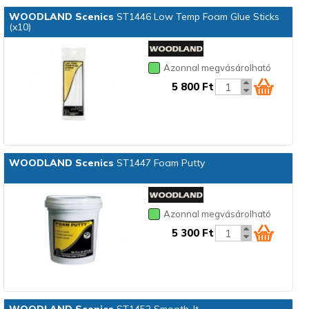
WOODLAND Scenics
ST1446 Low Temp Foam Glue Sticks
(x10)
Azonnal megvásárolható
5 800 Ft
WOODLAND Scenics
ST1447 Foam Putty
Azonnal megvásárolható
5 300 Ft