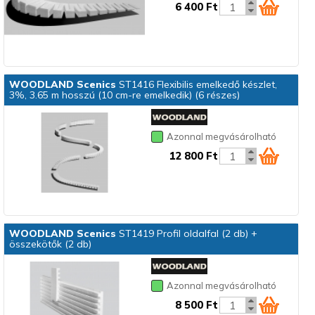
6 400 Ft
WOODLAND Scenics
ST1416 Flexibilis emelkedő készlet,
3%, 3.65 m hosszú (10 cm-re emelkedik) (6 részes)
Azonnal megvásárolható
12 800 Ft
WOODLAND Scenics
ST1419 Profil oldalfal (2 db) +
összekötők (2 db)
Azonnal megvásárolható
8 500 Ft