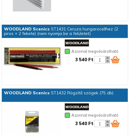
WOODLAND Scenics
ST1431 Ceruza hungarocellhez (2
piros + 2 fekete) (nem nyomja be a felületet)
Azonnal megvásárolható
3 540 Ft
WOODLAND Scenics
ST1432 Rögzítő szögek (75 db)
Azonnal megvásárolható
3 540 Ft