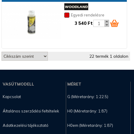
Egyedi rendelésre
3 540 Ft
22 termék 1 oldalon
VASÚTMODELL
MÉRET
Kapcsolat
G (Méretarány: 1:22.5)
Általános szerződési feltételek
H0 (Méretarány: 1:87)
Adatkezelési tájékoztató
H0em (Méretarány: 1:87)