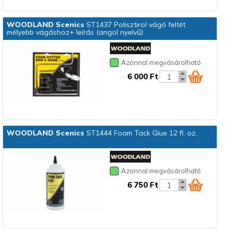
WOODLAND Scenics
ST1437 Polisztirol vágó feltét
mélyebb vágáshoz+ leírás (angol nyelvű)
Azonnal megvásárolható
6 000 Ft
WOODLAND Scenics
ST1444 Foam Tack Glue 12 fl. oz.
Azonnal megvásárolható
6 750 Ft