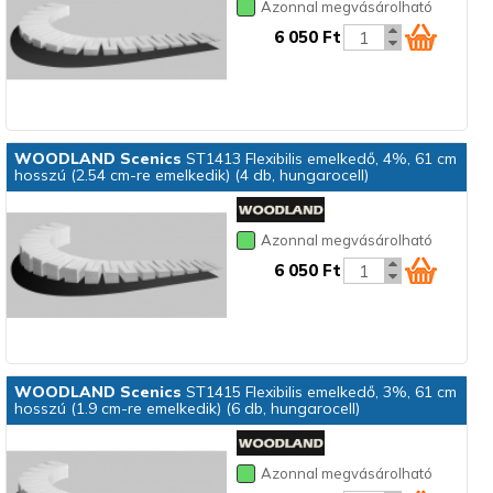
Azonnal megvásárolható
6 050 Ft
WOODLAND Scenics
ST1413 Flexibilis emelkedő, 4%, 61 cm
hosszú (2.54 cm-re emelkedik) (4 db, hungarocell)
Azonnal megvásárolható
6 050 Ft
WOODLAND Scenics
ST1415 Flexibilis emelkedő, 3%, 61 cm
hosszú (1.9 cm-re emelkedik) (6 db, hungarocell)
Azonnal megvásárolható