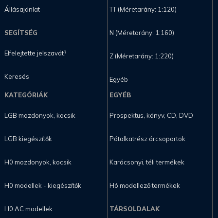
Állásajánlat
TT (Méretarány: 1:120)
SEGÍTSÉG
N (Méretarány: 1:160)
Elfelejtette jelszavát?
Z (Méretarány: 1:220)
Keresés
Egyéb
KATEGÓRIÁK
EGYÉB
LGB mozdonyok, kocsik
Prospektus, könyv, CD, DVD
LGB kiegészítők
Pótalkatrész árcsoportok
H0 mozdonyok, kocsik
Karácsonyi, téli termékek
H0 modellek - kiegészítők
Hó modellező termékek
H0 AC modellek
TÁRSOLDALAK