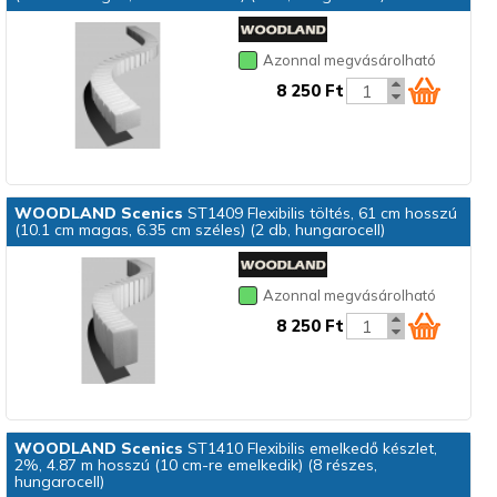
Azonnal megvásárolható
8 250 Ft
WOODLAND Scenics
ST1409 Flexibilis töltés, 61 cm hosszú
(10.1 cm magas, 6.35 cm széles) (2 db, hungarocell)
Azonnal megvásárolható
8 250 Ft
WOODLAND Scenics
ST1410 Flexibilis emelkedő készlet,
2%, 4.87 m hosszú (10 cm-re emelkedik) (8 részes,
hungarocell)