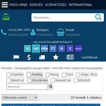
FRISS HÍREK
KERESÉS
ELÉRHETŐSÉG
INTERNATIONAL
Belépés
Kosár
+36 (1) 686-2350
Vevőszolgálat
a fiókomba
(0 termék)
VÁLASSZON MÉRETARÁNYT:
G
H0
H0e
TT
N
Z
egyéb
Letöltések
Főoldal
>
Terepépítési kiegészítők
>
WOODLAND Subterrain terepépítés
Digitális
Analóg
Hang
Füst
Végz. fény
Belső vil.
Készleten
Kiemelt ár
Kifutott
22 termék 1 oldalon