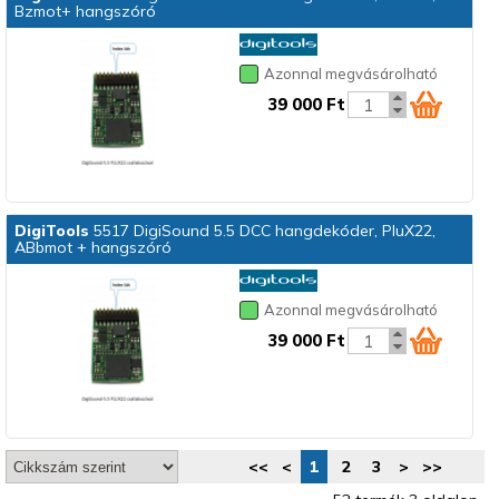
Bzmot+ hangszóró
Azonnal megvásárolható
39 000 Ft
DigiTools
5517 DigiSound 5.5 DCC hangdekóder, PluX22,
ABbmot + hangszóró
Azonnal megvásárolható
39 000 Ft
<<
<
1
2
3
>
>>