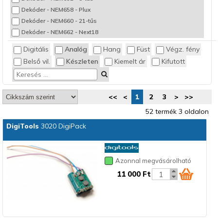
Dekóder - NEM658 - Plux
Dekóder - NEM660 - 21-tűs
Dekóder - NEM662 - Next18
Digitális
Analóg
Hang
Füst
Végz. fény
Belső vil.
Készleten
Kiemelt ár
Kifutott
<<
<
1
2
3
>
>>
52 termék 3 oldalon
DigiTools
3020 DigiPack
Azonnal megvásárolható
11 000 Ft