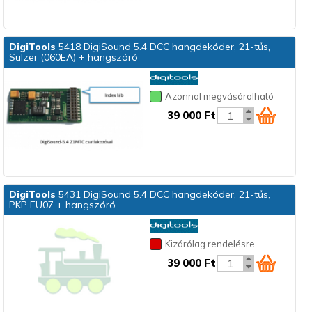
DigiTools
5418 DigiSound 5.4 DCC hangdekóder, 21-tűs,
Sulzer (060EA) + hangszóró
Azonnal megvásárolható
39 000 Ft
DigiTools
5431 DigiSound 5.4 DCC hangdekóder, 21-tűs,
PKP EU07 + hangszóró
Kizárólag rendelésre
39 000 Ft