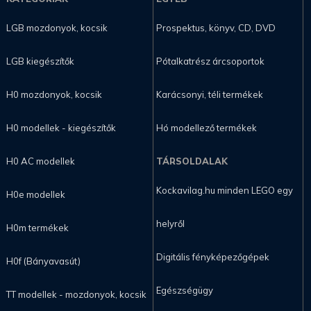
LGB mozdonyok, kocsik
Prospektus, könyv, CD, DVD
LGB kiegészítők
Pótalkatrész árcsoportok
H0 mozdonyok, kocsik
Karácsonyi, téli termékek
H0 modellek - kiegészítők
Hó modellező termékek
H0 AC modellek
TÁRSOLDALAK
Kockavilag.hu minden LEGO egy
H0e modellek
helyről
H0m termékek
Digitális fényképezőgépek
H0f (Bányavasút)
Egészségügy
TT modellek - mozdonyok, kocsik