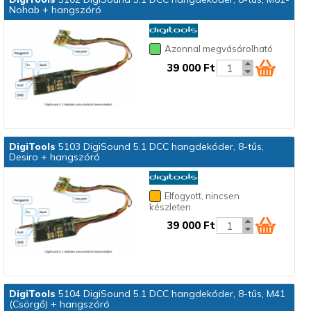
Nohab + hangszóró
Azonnal megvásárolható
39 000 Ft
DigiTools
5103 DigiSound 5.1 DCC hangdekóder, 8-tűs,
Desiro + hangszóró
Elfogyott, nincsen
készleten
39 000 Ft
DigiTools
5104 DigiSound 5.1 DCC hangdekóder, 8-tűs, M41
(Csörgő) + hangszóró