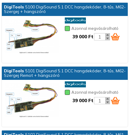
DigiTools
5100 DigiSound 5.1 DCC hangdekóder, 8-tűs, M62-
Szergej + hangszóró
Azonnal megvásárolható
39 000 Ft
DigiTools
5101 DigiSound 5.1 DCC hangdekóder, 8-tűs, M62-
Szergej Remot + hangszóró
Azonnal megvásárolható
39 000 Ft
DigiTools
5102 DigiSound 5.1 DCC hangdekóder, 8-tűs, M61-