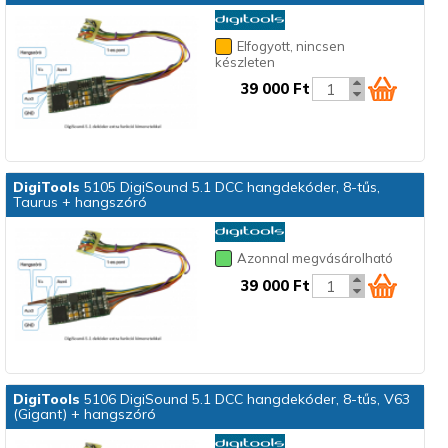
Elfogyott, nincsen
készleten
39 000 Ft
DigiTools
5105 DigiSound 5.1 DCC hangdekóder, 8-tűs,
Taurus + hangszóró
Azonnal megvásárolható
39 000 Ft
DigiTools
5106 DigiSound 5.1 DCC hangdekóder, 8-tűs, V63
(Gigant) + hangszóró