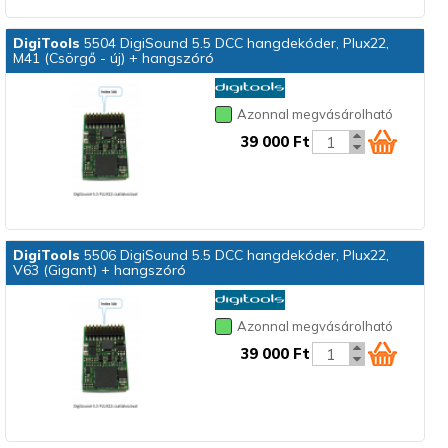
DigiTools
5504 DigiSound 5.5 DCC hangdekóder, Plux22,
M41 (Csörgő - új) + hangszóró
Azonnal megvásárolható
39 000 Ft
DigiTools
5506 DigiSound 5.5 DCC hangdekóder, Plux22,
V63 (Gigant) + hangszóró
Azonnal megvásárolható
39 000 Ft