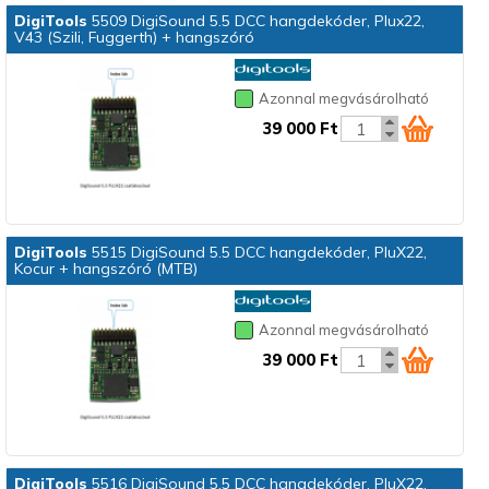
DigiTools
5509 DigiSound 5.5 DCC hangdekóder, Plux22,
V43 (Szili, Fuggerth) + hangszóró
Azonnal megvásárolható
39 000 Ft
DigiTools
5515 DigiSound 5.5 DCC hangdekóder, PluX22,
Kocur + hangszóró (MTB)
Azonnal megvásárolható
39 000 Ft
DigiTools
5516 DigiSound 5.5 DCC hangdekóder, PluX22,