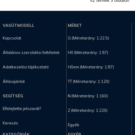
52 termék 3 oldalon
VASÚTMODELL
MÉRET
Kapcsolat
G (Méretarány: 1:22.5)
Általános szerződési feltételek
H0 (Méretarány: 1:87)
Adatkezelési tájékoztató
H0em (Méretarány: 1:87)
Állásajánlat
TT (Méretarány: 1:120)
SEGÍTSÉG
N (Méretarány: 1:160)
Elfelejtette jelszavát?
Z (Méretarány: 1:220)
Keresés
Egyéb
KATEGÓRIÁK
EGYÉB