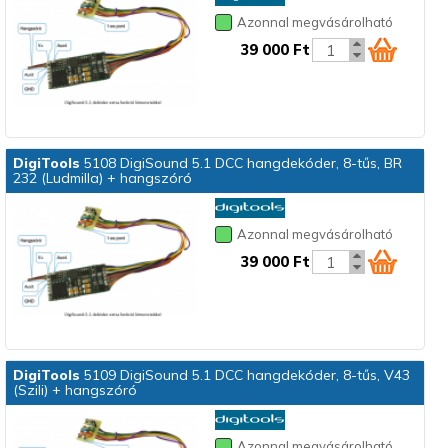
Azonnal megvásárolható
39 000 Ft
DigiTools
5108 DigiSound 5.1 DCC hangdekóder, 8-tűs, BR
232 (Ludmilla) + hangszóró
Azonnal megvásárolható
39 000 Ft
DigiTools
5109 DigiSound 5.1 DCC hangdekóder, 8-tűs, V43
(Szili) + hangszóró
Azonnal megvásárolható