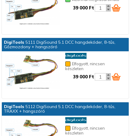
39 000 Ft
DigiTools
5111 DigiSound 5.1 DCC hangdekóder, 8-tűs,
Gőzmozdony + hangszóró
Elfogyott, nincsen
készleten
39 000 Ft
DigiTools
5112 DigiSound 5.1 DCC hangdekóder, 8-tűs,
TRAXX + hangszóró
Elfogyott, nincsen
készleten