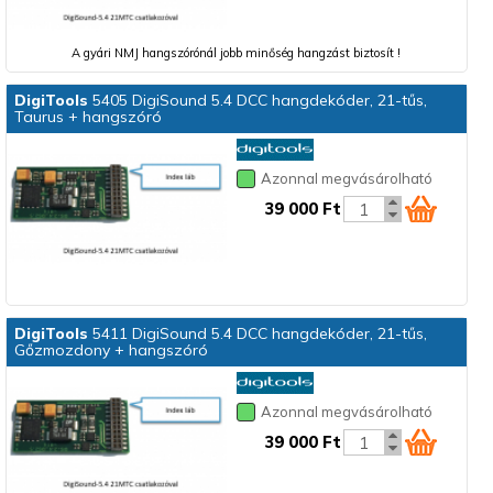
A gyári NMJ hangszórónál jobb minőség hangzást biztosít !
DigiTools
5405 DigiSound 5.4 DCC hangdekóder, 21-tűs,
Taurus + hangszóró
Azonnal megvásárolható
39 000 Ft
DigiTools
5411 DigiSound 5.4 DCC hangdekóder, 21-tűs,
Gőzmozdony + hangszóró
Azonnal megvásárolható
39 000 Ft