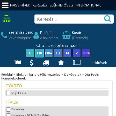
FRISS HÍREK
KERESÉS
ELÉRHETŐSÉG
INTERNATIONAL
Belépés
Kosár
+36 (1) 686-2350
Vevőszolgálat
a fiókomba
(0 termék)
VÁLASSZON MÉRETARÁNYT:
G
H0
H0e
TT
N
Z
egyéb
Letöltések
Főoldal
>
Elektronika, digitális vezérlés
>
Dekóderek
>
DigiTools
hangdekóderek
GYÁRTÓ
DigiTools
TÍPUS
Dekóder
Dekóder - NEM652 - 8-tűs