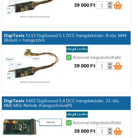
39 000 Ft
DigiTools
5113 DigiSound 5.1 DCC hangdekóder, 8-tűs, M44
(Bobó) + hangszóró
Azonnal megvásárolható
39 000 Ft
DigiTools
5402 DigiSound 5.4 DCC hangdekóder, 21-tűs,
NMJ-M61-Nohab (hangszóróval!!!)
Azonnal megvásárolható
39 000 Ft