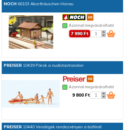
NOCH
66103 Aborthäuschen Honau
Azonnal megvásárolható
7 990 Ft
PREISER
10439 Párok a nudistastrandon
Azonnal megvásárolható
9 800 Ft
PREISER
10440 Vendégek rendezvényen a büfénél