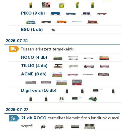
PIKO (9 db)
ESU (1 db)
2026-07-31
Frissen érkezett termékeink:
ROCO (4 db)
TILLIG (4 db)
ACME (8 db)
DigiTools (16 db)
2026-07-27
21 db ROCO
terméket kiemelt áron kínálunk a mai
naptól