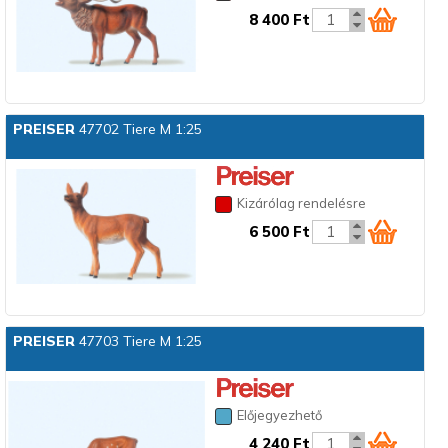
8 400 Ft
PREISER
47702 Tiere M 1:25
Kizárólag rendelésre
6 500 Ft
PREISER
47703 Tiere M 1:25
Előjegyezhető
4 240 Ft