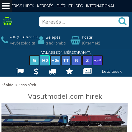
FRISS HÍREK
KERESÉS
ELÉRHETŐSÉG
INTERNATIONAL
Belépés
Kosár
+36 (1) 686-2350
Vevőszolgálat
a fiókomba
(0 termék)
VÁLASSZON MÉRETARÁNYT:
G
H0
H0e
TT
N
Z
egyéb
Letöltések
Főoldal
>
Friss hírek
Vasutmodell.com hírek