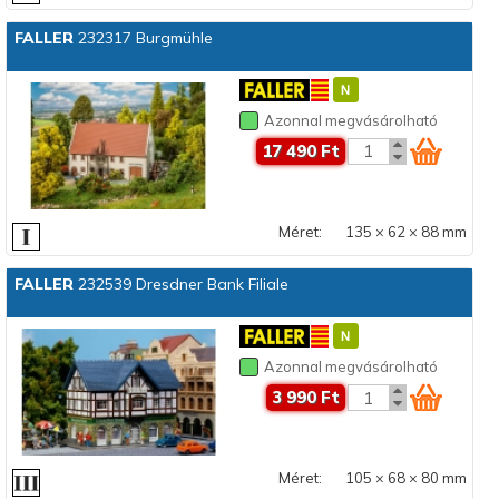
FALLER
232317 Burgmühle
Azonnal megvásárolható
17 490 Ft
Méret:
135 × 62 × 88 mm
FALLER
232539 Dresdner Bank Filiale
Azonnal megvásárolható
3 990 Ft
Méret:
105 × 68 × 80 mm