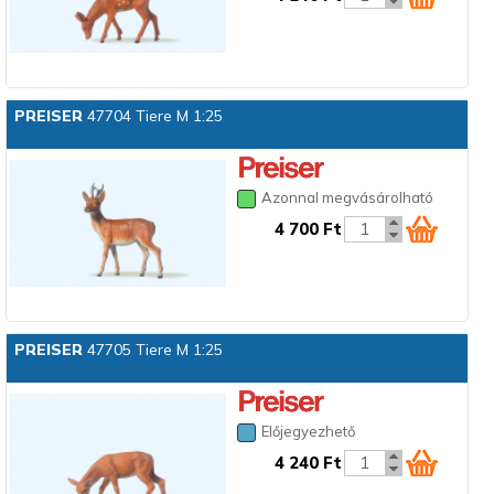
PREISER
47704 Tiere M 1:25
Azonnal megvásárolható
4 700 Ft
PREISER
47705 Tiere M 1:25
Előjegyezhető
4 240 Ft