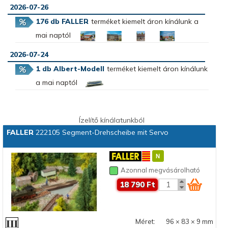
2026-07-26
176 db FALLER
terméket kiemelt áron kínálunk a
mai naptól
2026-07-24
1 db Albert-Modell
terméket kiemelt áron kínálunk
a mai naptól
Ízelítő kínálatunkból
FALLER
222105 Segment-Drehscheibe mit Servo
Azonnal megvásárolható
18 790 Ft
Méret:
96 × 83 × 9 mm