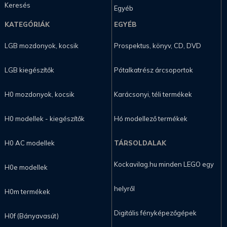
Keresés
Egyéb
KATEGÓRIÁK
EGYÉB
LGB mozdonyok, kocsik
Prospektus, könyv, CD, DVD
LGB kiegészítők
Pótalkatrész árcsoportok
H0 mozdonyok, kocsik
Karácsonyi, téli termékek
H0 modellek - kiegészítők
Hó modellező termékek
H0 AC modellek
TÁRSOLDALAK
Kockavilag.hu minden LEGO egy
H0e modellek
helyről
H0m termékek
Digitális fényképezőgépek
H0f (Bányavasút)