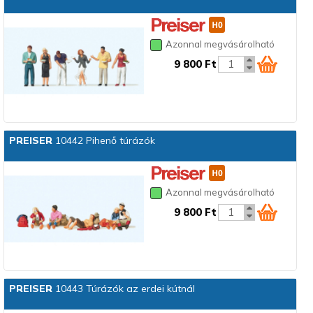
Azonnal megvásárolható
9 800 Ft
PREISER
10442 Pihenő túrázók
Azonnal megvásárolható
9 800 Ft
PREISER
10443 Túrázók az erdei kútnál