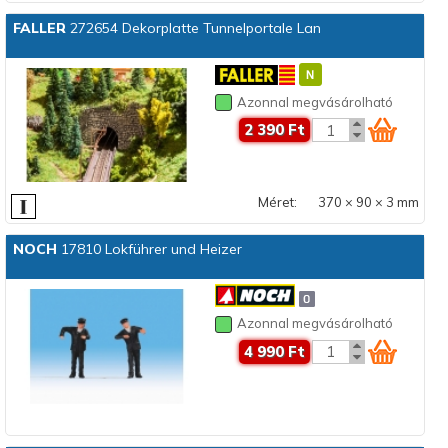
FALLER
272654 Dekorplatte Tunnelportale Lan
Azonnal megvásárolható
2 390 Ft
Méret:
370 × 90 × 3 mm
NOCH
17810 Lokführer und Heizer
Azonnal megvásárolható
4 990 Ft