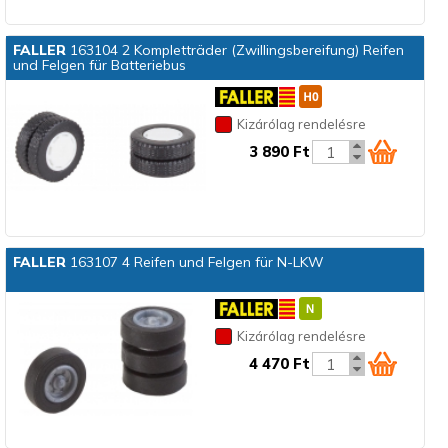
FALLER
163104 2 Kompletträder (Zwillingsbereifung) Reifen
und Felgen für Batteriebus
Kizárólag rendelésre
3 890 Ft
FALLER
163107 4 Reifen und Felgen für N-LKW
Kizárólag rendelésre
4 470 Ft