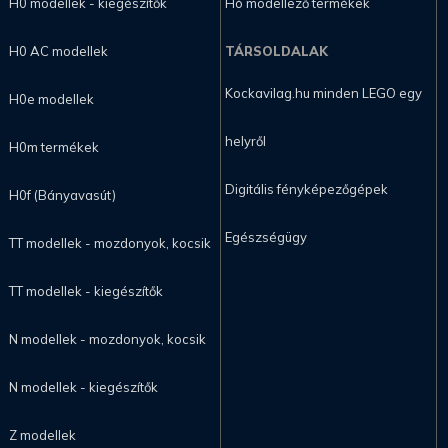
H0 modellek - kiegészítők
Hó modellező termékek
H0 AC modellek
TÁRSOLDALAK
Kockavilag.hu minden LEGO egy
H0e modellek
helyről
H0m termékek
Digitális fényképezőgépek
H0f (Bányavasút)
Egészségügy
TT modellek - mozdonyok, kocsik
TT modellek - kiegészítők
N modellek - mozdonyok, kocsik
N modellek - kiegészítők
Z modellek