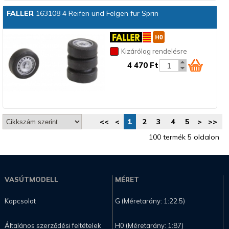
FALLER
163108 4 Reifen und Felgen für Sprin
Kizárólag rendelésre
4 470 Ft
<<
<
1
2
3
4
5
>
>>
100 termék 5 oldalon
VASÚTMODELL
MÉRET
Kapcsolat
G (Méretarány: 1:22.5)
Általános szerződési feltételek
H0 (Méretarány: 1:87)