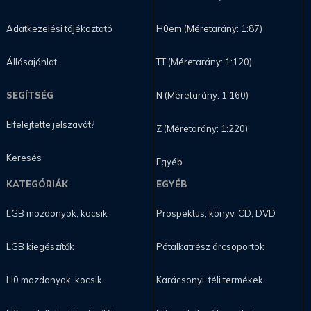
Adatkezelési tájékoztató
H0em (Méretarány: 1:87)
Állásajánlat
TT (Méretarány: 1:120)
SEGÍTSÉG
N (Méretarány: 1:160)
Elfelejtette jelszavát?
Z (Méretarány: 1:220)
Keresés
Egyéb
KATEGÓRIÁK
EGYÉB
LGB mozdonyok, kocsik
Prospektus, könyv, CD, DVD
LGB kiegészítők
Pótalkatrész árcsoportok
H0 mozdonyok, kocsik
Karácsonyi, téli termékek