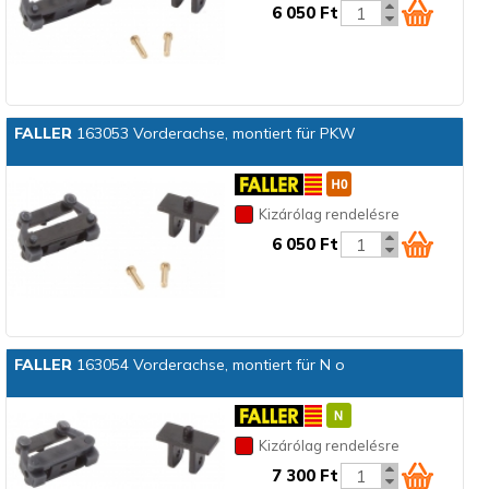
6 050 Ft
FALLER
163053 Vorderachse, montiert für PKW
Kizárólag rendelésre
6 050 Ft
FALLER
163054 Vorderachse, montiert für N o
Kizárólag rendelésre
7 300 Ft