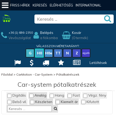
FRISS HÍREK
KERESÉS
ELÉRHETŐSÉG
INTERNATIONAL
Belépés
Kosár
+36 (1) 686-2350
Vevőszolgálat
a fiókomba
(0 termék)
VÁLASSZON MÉRETARÁNYT:
G
H0
H0e
TT
N
Z
egyéb
Letöltések
Főoldal
>
CarMotion - Car-System
>
Pótalkatrészek
Car-system pótalkatrészek
Digitális
Analóg
Hang
Füst
Végz. fény
Belső vil.
Készleten
Kiemelt ár
Kifutott