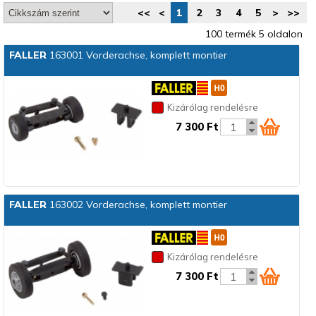
<<
<
1
2
3
4
5
>
>>
100 termék 5 oldalon
FALLER
163001 Vorderachse, komplett montier
Kizárólag rendelésre
7 300 Ft
FALLER
163002 Vorderachse, komplett montier
Kizárólag rendelésre
7 300 Ft