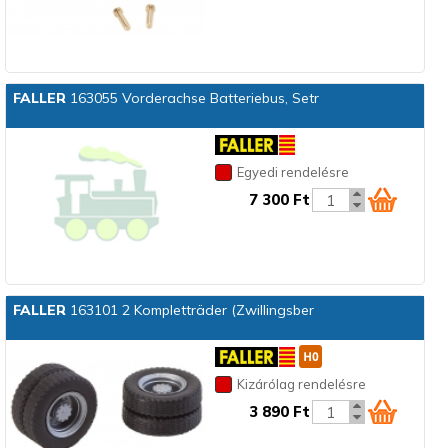
FALLER
163055 Vorderachse Batteriebus, Setr
Egyedi rendelésre
7 300 Ft
FALLER
163101 2 Kompletträder (Zwillingsber
Kizárólag rendelésre
3 890 Ft