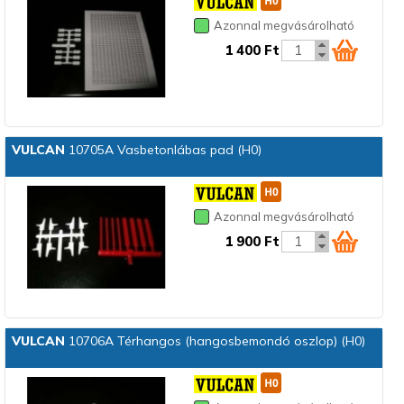
Azonnal megvásárolható
1 400 Ft
VULCAN
10705A Vasbetonlábas pad (H0)
Azonnal megvásárolható
1 900 Ft
VULCAN
10706A Térhangos (hangosbemondó oszlop) (H0)