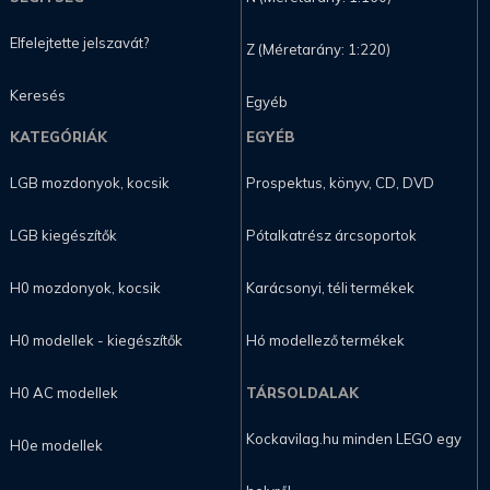
Elfelejtette jelszavát?
Z (Méretarány: 1:220)
Keresés
Egyéb
KATEGÓRIÁK
EGYÉB
LGB mozdonyok, kocsik
Prospektus, könyv, CD, DVD
LGB kiegészítők
Pótalkatrész árcsoportok
H0 mozdonyok, kocsik
Karácsonyi, téli termékek
H0 modellek - kiegészítők
Hó modellező termékek
H0 AC modellek
TÁRSOLDALAK
Kockavilag.hu minden LEGO egy
H0e modellek