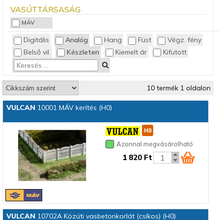
VASÚTTÁRSASÁG
MÁV
Digitális
Analóg
Hang
Füst
Végz. fény
Belső vil.
Készleten
Kiemelt ár
Kifutott
10 termék 1 oldalon
VULCAN
10001 MÁV kerítés (H0)
Azonnal megvásárolható
1 820 Ft
VULCAN
10702A Közúti vasbetonkorlát (csíkos) (H0)