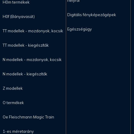
helyről
H0m termékek
Digitális fényképezőgépek
H0f (Bányavasút)
Egészségügy
TT modellek - mozdonyok, kocsik
TT modellek - kiegészítők
N modellek - mozdonyok, kocsik
N modellek - kiegészítők
Z modellek
O termékek
Oe Fleischmann Magic Train
1-es méretarány