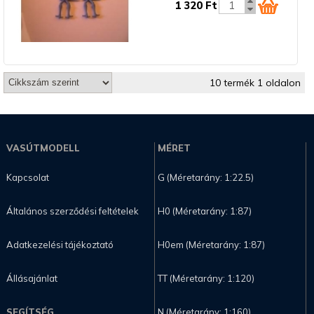
1 320 Ft
10 termék 1 oldalon
VASÚTMODELL
MÉRET
Kapcsolat
G (Méretarány: 1:22.5)
Általános szerződési feltételek
H0 (Méretarány: 1:87)
Adatkezelési tájékoztató
H0em (Méretarány: 1:87)
Állásajánlat
TT (Méretarány: 1:120)
SEGÍTSÉG
N (Méretarány: 1:160)