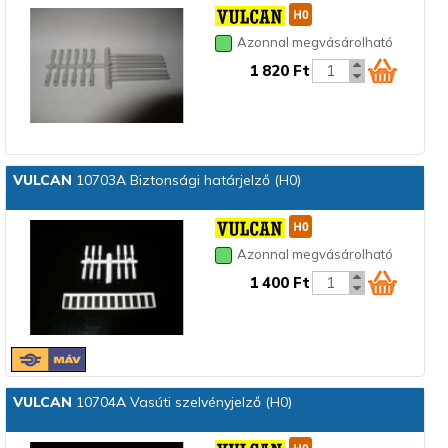
Azonnal megvásárolható
1 820 Ft
VULCAN
10703A Biztonsági határjelző (H0)
Azonnal megvásárolható
1 400 Ft
VULCAN
10704A Vasúti szelvényjelző (H0)