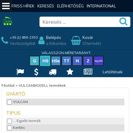
FRISS HÍREK
KERESÉS
ELÉRHETŐSÉG
INTERNATIONAL
Belépés
Kosár
+36 (1) 686-2350
Vevőszolgálat
a fiókomba
(0 termék)
VÁLASSZON MÉRETARÁNYT:
G
H0
H0e
TT
N
Z
egyéb
Letöltések
Főoldal
>
VULCANMODELL termékek
GYÁRTÓ
VULCAN
TÍPUS
... Egyéb termék
Kerítés