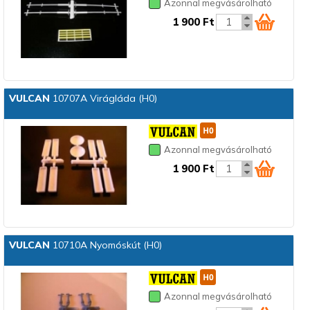
Azonnal megvásárolható
1 900 Ft
VULCAN
10707A Virágláda (H0)
Azonnal megvásárolható
1 900 Ft
VULCAN
10710A Nyomóskút (H0)
Azonnal megvásárolható