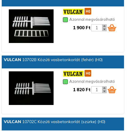
Azonnal megvásárolható
1 900 Ft
VULCAN
10702B Közúti vasbetonkorlát (fehér) (H0)
Azonnal megvásárolható
1 820 Ft
VULCAN
10702C Közúti vasbetonkorlát (szürke) (H0)