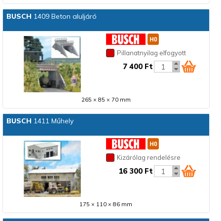
BUSCH
1409 Beton aluljáró
Pillanatnyilag elfogyott
7 400 Ft
265 × 85 × 70 mm
BUSCH
1411 Műhely
Kizárólag rendelésre
16 300 Ft
175 × 110 × 86 mm