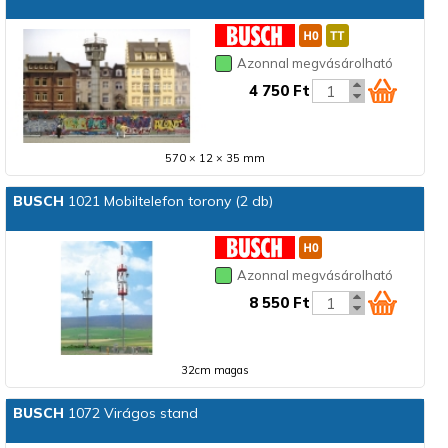
Azonnal megvásárolható
4 750 Ft
570 × 12 × 35 mm
BUSCH
1021 Mobiltelefon torony (2 db)
Azonnal megvásárolható
8 550 Ft
32cm magas
BUSCH
1072 Virágos stand