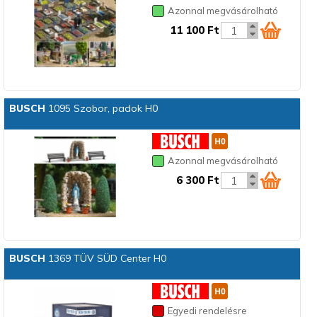
Azonnal megvásárolható
11 100 Ft
BUSCH
1095 Szobor, padok H0
Azonnal megvásárolható
6 300 Ft
BUSCH
1369 TÜV SÜD Center H0
Egyedi rendelésre