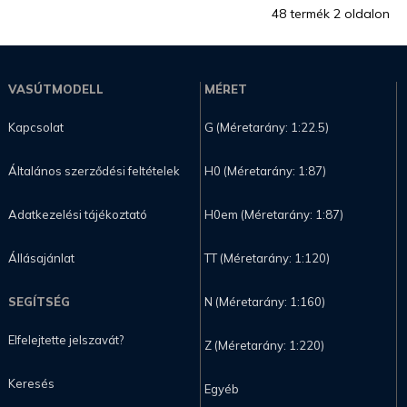
48 termék 2 oldalon
VASÚTMODELL
MÉRET
Kapcsolat
G (Méretarány: 1:22.5)
Általános szerződési feltételek
H0 (Méretarány: 1:87)
Adatkezelési tájékoztató
H0em (Méretarány: 1:87)
Állásajánlat
TT (Méretarány: 1:120)
SEGÍTSÉG
N (Méretarány: 1:160)
Elfelejtette jelszavát?
Z (Méretarány: 1:220)
Keresés
Egyéb