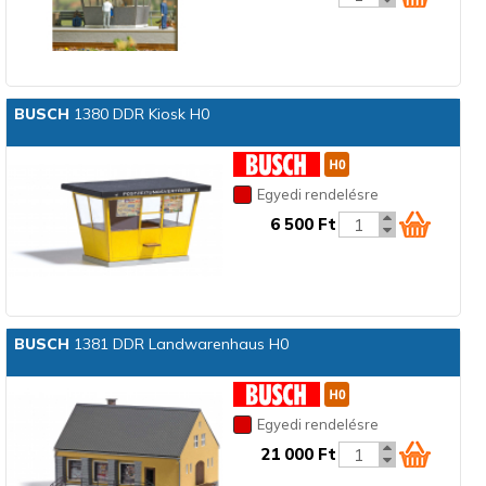
BUSCH
1380 DDR Kiosk H0
Egyedi rendelésre
6 500 Ft
BUSCH
1381 DDR Landwarenhaus H0
Egyedi rendelésre
21 000 Ft