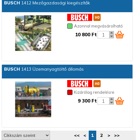
BUSCH
1412 Mezőgazdasági kiegészítők
Azonnal megvásárolható
10 800 Ft
BUSCH
1413 Üzemanyagtöltő állomás
Kizárólag rendelésre
9 300 Ft
<<
<
1
2
>
>>