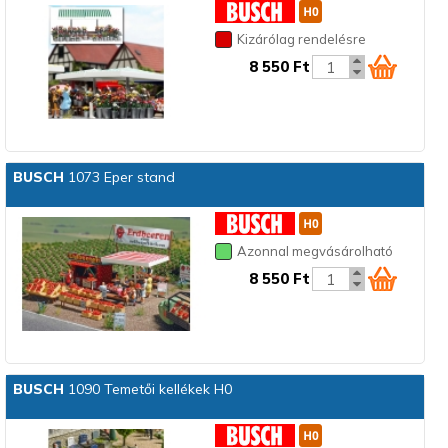
Kizárólag rendelésre
8 550 Ft
BUSCH
1073 Eper stand
Azonnal megvásárolható
8 550 Ft
BUSCH
1090 Temetői kellékek H0