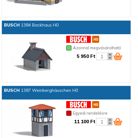
BUSCH
1384 Backhaus H0
Azonnal megvásárolható
5 950 Ft
BUSCH
1387 Weinberghäuschen H0
Egyedi rendelésre
11 100 Ft