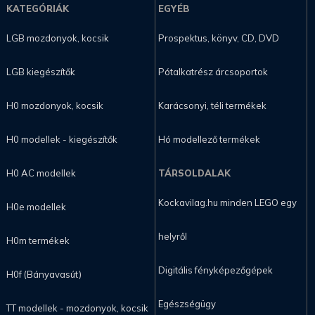
KATEGÓRIÁK
EGYÉB
LGB mozdonyok, kocsik
Prospektus, könyv, CD, DVD
LGB kiegészítők
Pótalkatrész árcsoportok
H0 mozdonyok, kocsik
Karácsonyi, téli termékek
H0 modellek - kiegészítők
Hó modellező termékek
H0 AC modellek
TÁRSOLDALAK
Kockavilag.hu minden LEGO egy
H0e modellek
helyről
H0m termékek
Digitális fényképezőgépek
H0f (Bányavasút)
Egészségügy
TT modellek - mozdonyok, kocsik