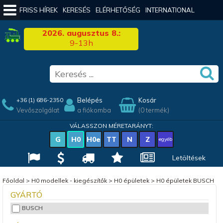
FRISS HÍREK
KERESÉS
ELÉRHETŐSÉG
INTERNATIONAL
2026. augusztus 8.:
9-13h
Belépés
Kosár
+36 (1) 686-2350
Vevőszolgálat
a fiókomba
(0 termék)
VÁLASSZON MÉRETARÁNYT:
G
H0
H0e
TT
N
Z
egyéb
Letöltések
Főoldal
>
H0 modellek - kiegészítők
>
H0 épületek
>
H0 épületek BUSCH
GYÁRTÓ
BUSCH