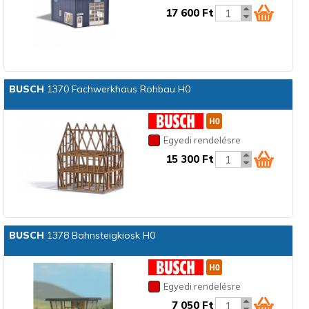
17 600 Ft
BUSCH
1370 Fachwerkhaus Rohbau H0
Egyedi rendelésre
15 300 Ft
BUSCH
1378 Bahnsteigkiosk H0
Egyedi rendelésre
7 050 Ft