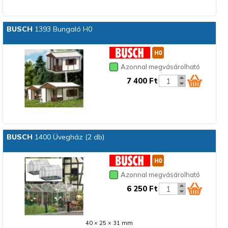
BUSCH
1393 Bungaló H0
Azonnal megvásárolható
7 400 Ft
BUSCH
1400 Üvegház (2 db)
Azonnal megvásárolható
6 250 Ft
40 × 25 × 31 mm