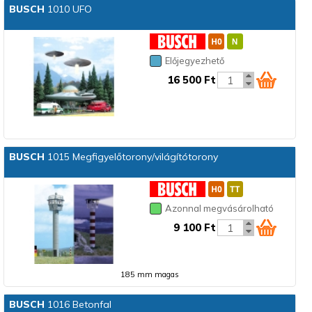
BUSCH
1010 UFO
Előjegyezhető
16 500 Ft
BUSCH
1015 Megfigyelőtorony/világítótorony
Azonnal megvásárolható
9 100 Ft
185 mm magas
BUSCH
1016 Betonfal