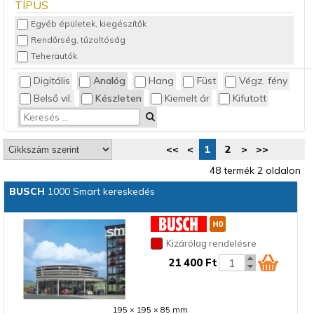
TÍPUS
Egyéb épületek, kiegészítők
Rendőrség, tűzoltóság
Teherautók
Digitális
Analóg
Hang
Füst
Végz. fény
Belső vil.
Készleten
Kiemelt ár
Kifutott
<<
<
1
2
>
>>
48 termék 2 oldalon
BUSCH
1000 Smart kereskedés
Kizárólag rendelésre
21 400 Ft
195 × 195 × 85 mm