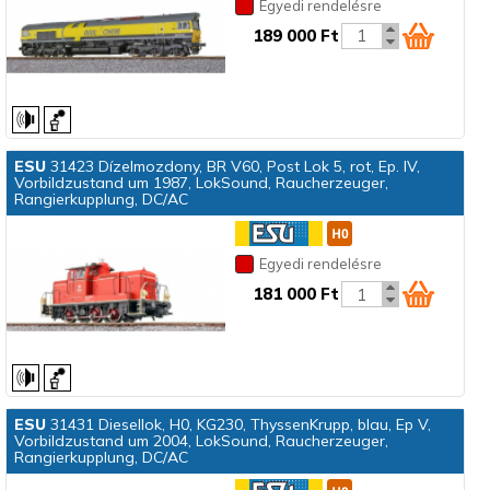
Egyedi rendelésre
189 000 Ft
ESU
31423 Dízelmozdony, BR V60, Post Lok 5, rot, Ep. IV,
Vorbildzustand um 1987, LokSound, Raucherzeuger,
Rangierkupplung, DC/AC
Egyedi rendelésre
181 000 Ft
ESU
31431 Diesellok, H0, KG230, ThyssenKrupp, blau, Ep V,
Vorbildzustand um 2004, LokSound, Raucherzeuger,
Rangierkupplung, DC/AC