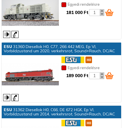
Egyedi rendelésre
181 000 Ft
ESU
31360 Diesellok H0, C77, 266 442 MEG, Ep VI,
Vorbildzustand um 2020, verkehrsrot, Sound+Rauch, DC/AC
Egyedi rendelésre
189 000 Ft
ESU
31362 Diesellok H0, C66, DE 672 HGK, Ep VI,
Vorbildzustand um 2014, verkehrsrot, Sound+Rauch, DC/AC