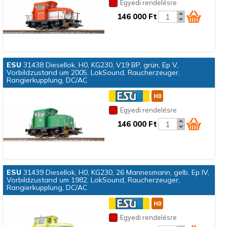
Egyedi rendelésre
146 000 Ft
ESU
31438 Diesellok, H0, KG230, V19 BP, grün, Ep V,
Vorbildzustand um 2005, LokSound, Raucherzeuger,
Rangierkupplung, DC/AC
Egyedi rendelésre
146 000 Ft
ESU
31439 Diesellok, H0, KG230, 26 Mannesmann, gelb, Ep IV,
Vorbildzustand um 1982, LokSound, Raucherzeuger,
Rangierkupplung, DC/AC
Egyedi rendelésre