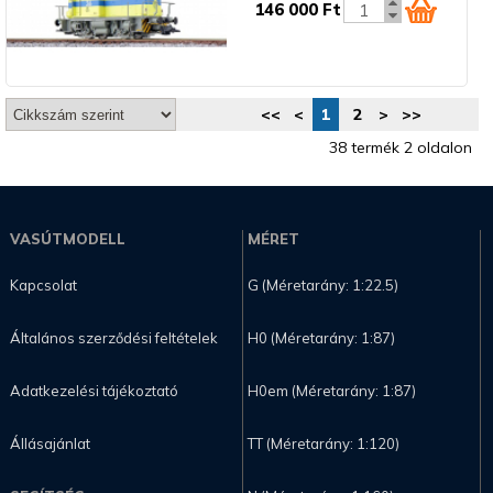
146 000 Ft
<<
<
1
2
>
>>
38 termék 2 oldalon
VASÚTMODELL
MÉRET
Kapcsolat
G (Méretarány: 1:22.5)
Általános szerződési feltételek
H0 (Méretarány: 1:87)
Adatkezelési tájékoztató
H0em (Méretarány: 1:87)
Állásajánlat
TT (Méretarány: 1:120)