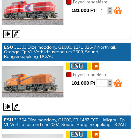
Egyedi rendelésre
181 000 Ft
ESU
31303 Dízelmozdony, G1000, 1271 026-7 Northrail,
Orange, Ep VI, Vorbildzustand um 2009, Sound,
Rangierkupplung, DC/AC
Egyedi rendelésre
181 000 Ft
ESU
31304 Dízelmozdony, G1000, FB 1487 ECR, Hellgrau, Ep
VI, Vorbildzustand um 2007, Sound, Rangierkupplung, DC/AC