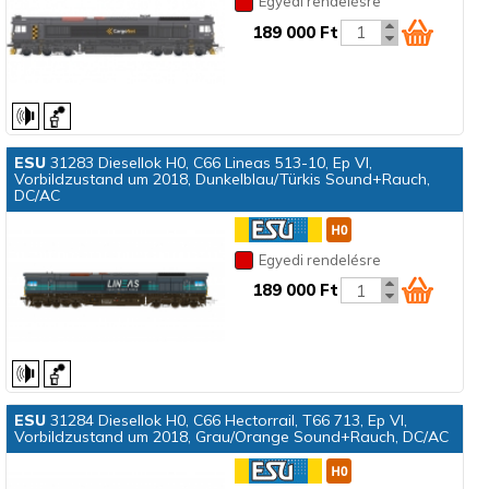
Egyedi rendelésre
189 000 Ft
ESU
31283 Diesellok H0, C66 Lineas 513-10, Ep VI,
Vorbildzustand um 2018, Dunkelblau/Türkis Sound+Rauch,
DC/AC
Egyedi rendelésre
189 000 Ft
ESU
31284 Diesellok H0, C66 Hectorrail, T66 713, Ep VI,
Vorbildzustand um 2018, Grau/Orange Sound+Rauch, DC/AC