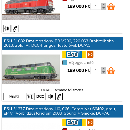
189 000 Ft
ESU
31082 Dízelmozdony, BR V200, 220 053 Brohltalbahn,
2013, zöld, VI, DCC-hangos, füstölővel, DC/AC
Előjegyezhető
189 000 Ft
DC/AC üzemmód felismerés
ESU
31277 Dízelmozdony, H0, C66, Cargo Net 66402, grau,
EP VI, Vorbildzustand um 2008, Sound + Smoke, DC+AC