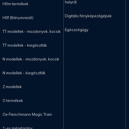
helyről
H0m termékek
Digitális fényképezőgépek
H0f (Bányavasút)
Egészségügy
TT modellek - mozdonyok, kocsik
TT modellek - kiegészítők
N modellek - mozdonyok, kocsik
N modellek - kiegészítők
Z modellek
O termékek
Oe Fleischmann Magic Train
1-es méretarány