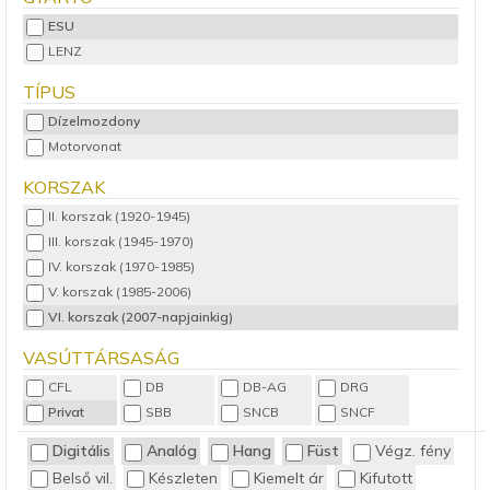
ESU
LENZ
TÍPUS
Dízelmozdony
Motorvonat
KORSZAK
II. korszak (1920-1945)
III. korszak (1945-1970)
IV. korszak (1970-1985)
V. korszak (1985-2006)
VI. korszak (2007-napjainkig)
VASÚTTÁRSASÁG
CFL
DB
DB-AG
DRG
Privat
SBB
SNCB
SNCF
Digitális
Analóg
Hang
Füst
Végz. fény
Belső vil.
Készleten
Kiemelt ár
Kifutott