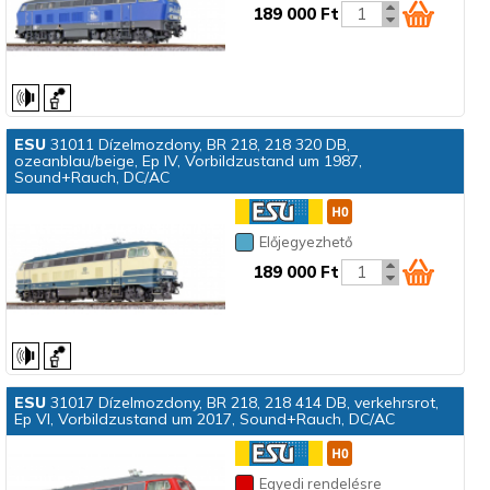
189 000 Ft
ESU
31011 Dízelmozdony, BR 218, 218 320 DB,
ozeanblau/beige, Ep IV, Vorbildzustand um 1987,
Sound+Rauch, DC/AC
Előjegyezhető
189 000 Ft
ESU
31017 Dízelmozdony, BR 218, 218 414 DB, verkehrsrot,
Ep VI, Vorbildzustand um 2017, Sound+Rauch, DC/AC
Egyedi rendelésre