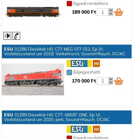
Egyedi rendelésre
189 000 Ft
ESU
31286 Diesellok H0, C77 MEG 077 012, Ep VI,
Vorbildzustand um 2018, Verkehrsrot, Sound+Rauch, DC/AC
Előjegyezhető
170 000 Ft
ESU
31289 Diesellok H0, C77, 66587 ONE, Ep VI,
Vorbildzustand um 2020, pink, Sound+Rauch, DC/AC
Egyedi rendelésre