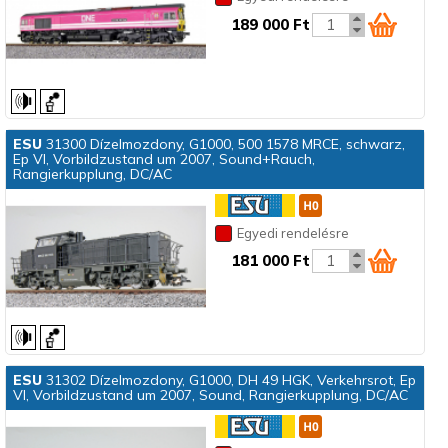
189 000 Ft
ESU
31300 Dízelmozdony, G1000, 500 1578 MRCE, schwarz,
Ep VI, Vorbildzustand um 2007, Sound+Rauch,
Rangierkupplung, DC/AC
Egyedi rendelésre
181 000 Ft
ESU
31302 Dízelmozdony, G1000, DH 49 HGK, Verkehrsrot, Ep
VI, Vorbildzustand um 2007, Sound, Rangierkupplung, DC/AC