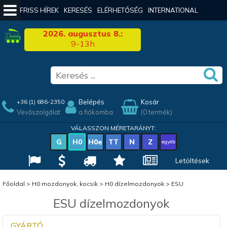
FRISS HÍREK
KERESÉS
ELÉRHETŐSÉG
INTERNATIONAL
2026. augusztus 8.:
9-13h
Belépés
Kosár
+36 (1) 686-2350
Vevőszolgálat
a fiókomba
(0 termék)
VÁLASSZON MÉRETARÁNYT:
G
H0
H0e
TT
N
Z
egyéb
Letöltések
Főoldal
>
H0 mozdonyok, kocsik
>
H0 dízelmozdonyok
>
ESU
ESU dízelmozdonyok
GYÁRTÓ