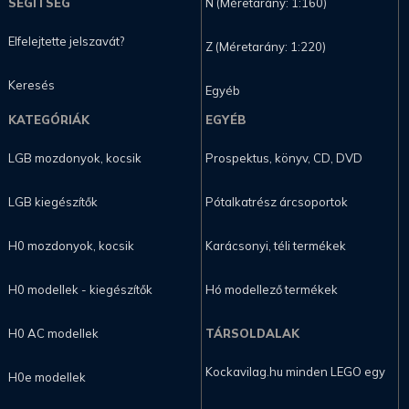
SEGÍTSÉG
N (Méretarány: 1:160)
Elfelejtette jelszavát?
Z (Méretarány: 1:220)
Keresés
Egyéb
KATEGÓRIÁK
EGYÉB
LGB mozdonyok, kocsik
Prospektus, könyv, CD, DVD
LGB kiegészítők
Pótalkatrész árcsoportok
H0 mozdonyok, kocsik
Karácsonyi, téli termékek
H0 modellek - kiegészítők
Hó modellező termékek
H0 AC modellek
TÁRSOLDALAK
Kockavilag.hu minden LEGO egy
H0e modellek