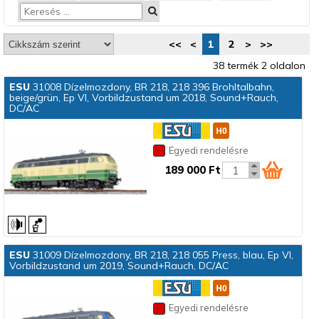
<<
<
1
2
>
>>
38 termék 2 oldalon
ESU
31008 Dízelmozdony, BR 218, 218 396 Brohltalbahn,
beige/grün, Ep VI, Vorbildzustand um 2018, Sound+Rauch,
DC/AC
Egyedi rendelésre
189 000 Ft
ESU
31009 Dízelmozdony, BR 218, 218 055 Press, blau, Ep VI,
Vorbildzustand um 2019, Sound+Rauch, DC/AC
Egyedi rendelésre