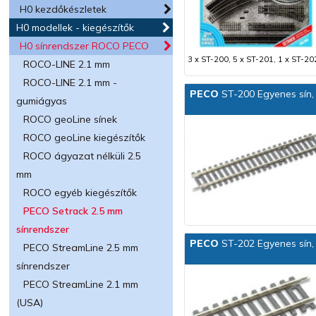
H0 kezdőkészletek
H0 modellek - kiegészítők
H0 sínrendszer ROCO PECO
3 x ST-200, 5 x ST-201, 1 x ST-202
ROCO-LINE 2.1 mm
ROCO-LINE 2.1 mm -
PECO
ST-200 Egyenes sín,
gumiágyas
ROCO geoLine sínek
ROCO geoLine kiegészítők
ROCO ágyazat nélküli 2.5
mm
ROCO egyéb kiegészítők
PECO Setrack 2.5 mm
sínrendszer
PECO
ST-202 Egyenes sín,
PECO StreamLine 2.5 mm
sínrendszer
PECO StreamLine 2.1 mm
(USA)