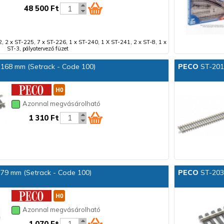
48 500 Ft
, 2 x ST-225, 7 x ST-226, 1 x ST-240, 1 X ST-241, 2 x ST-8, 1 x
ST-3, pályatervező füzet
 168 mm (Setrack - Code 100)
PECO
ST-201 
Azonnal megvásárolható
1 310 Ft
 79 mm (Setrack - Code 100)
PECO
ST-203 
Azonnal megvásárolható
1 070 Ft