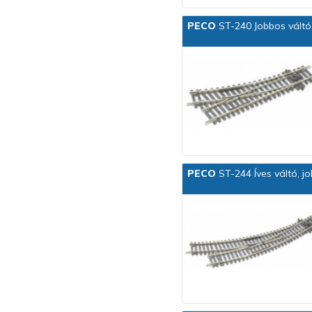
PECO
ST-240 Jobbos váltó, 
PECO
ST-244 Íves váltó, j