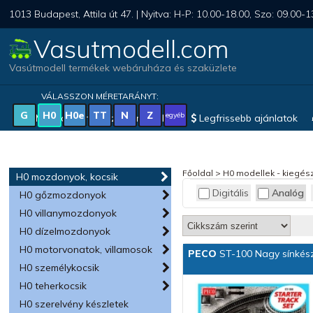
1013 Budapest, Attila út 47. | Nyitva: H-P: 10.00-18.00, Szo: 09.00-1
Vasutmodell.com
Vasútmodell termékek webáruháza és szaküzlete
VÁLASSZON MÉRETARÁNYT:
G
H0
H0e
TT
N
Z
egyéb
Magyar vonatkozású modellek
Legfrissebb ajánlatok
Főoldal
>
H0 modellek - kiegész
H0 mozdonyok, kocsik
Digitális
Analóg
H0 gőzmozdonyok
H0 villanymozdonyok
H0 dízelmozdonyok
H0 motorvonatok, villamosok
PECO
ST-100 Nagy sínkész
H0 személykocsik
H0 teherkocsik
H0 szerelvény készletek