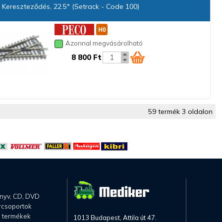
Kereszteződés, 22.5° (Setrack - Code 100)
Azonnal megvásárolható
8 800 Ft
59 termék 3 oldalon
önyv, CD, DVD
rcsoportok
li termékek
1013 Budapest, Attila út 47.