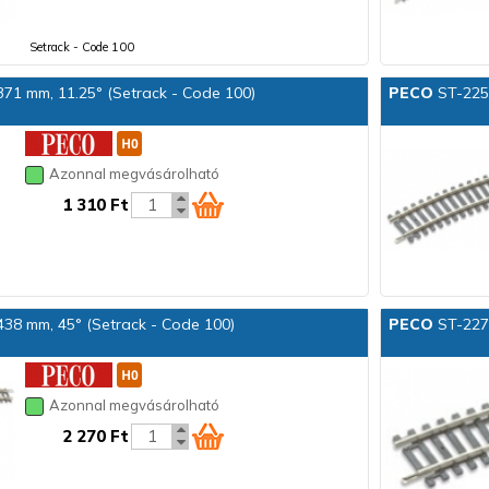
Setrack - Code 100
371 mm, 11.25° (Setrack - Code 100)
PECO
ST-225 
Azonnal megvásárolható
1 310 Ft
438 mm, 45° (Setrack - Code 100)
PECO
ST-227 
Azonnal megvásárolható
2 270 Ft