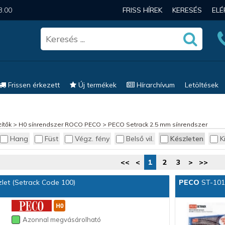
3.00
FRISS HÍREK
KERESÉS
EL
Frissen érkezett
Új termékek
Hírarchívum
Letöltések
ítők
>
H0 sínrendszer ROCO PECO
>
PECO Setrack 2.5 mm sínrendszer
Hang
Füst
Végz. fény
Belső vil.
Készleten
K
<<
<
1
2
3
>
>>
let (Setrack Code 100)
PECO
ST-101 
Azonnal megvásárolható