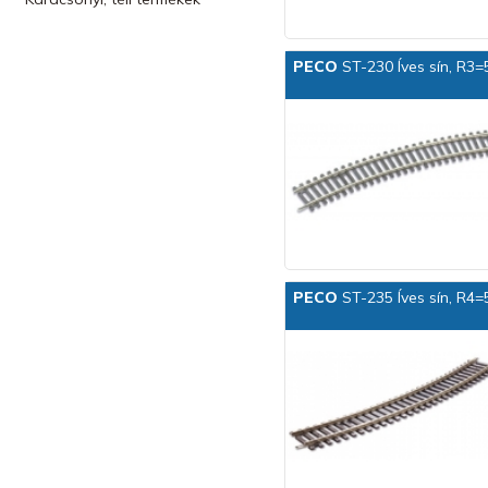
PECO
ST-230 Íves sín, R3=
PECO
ST-235 Íves sín, R4=