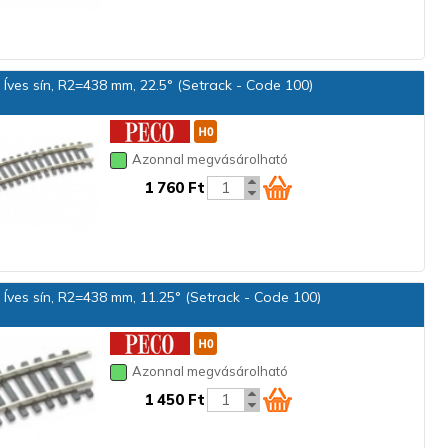
Íves sín, R2=438 mm, 22.5° (Setrack - Code 100)
Azonnal megvásárolható
1 760 Ft
Íves sín, R2=438 mm, 11.25° (Setrack - Code 100)
Azonnal megvásárolható
1 450 Ft