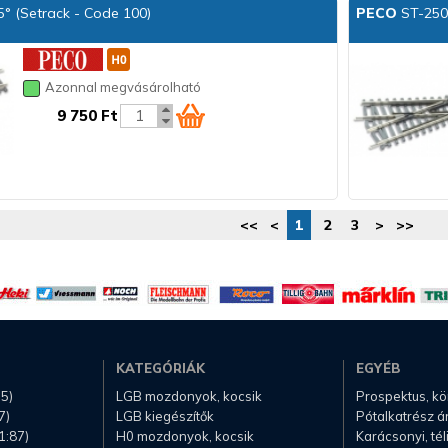
5° (Setrack - Code 100)
PECO
ST-250 
Azonnal megvásárolható
9 750 Ft
<<
<
1
2
3
>
>>
KATEGÓRIÁK
EGYÉB
.5)
LGB mozdonyok, kocsik
Prospektus, k
7)
LGB kiegészítők
Pótalkatrész á
1:87)
H0 mozdonyok, kocsik
Karácsonyi, té