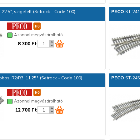
22.5°, szigetelt (Setrack - Code 100)
PECO
ST-241 
Azonnal megvásárolható
8 300 Ft
obbos, R2/R3, 11.25° (Setrack - Code 100)
PECO
ST-245 
Azonnal megvásárolható
12 700 Ft