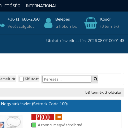
ÉRHETŐSÉG
INTERNATIONAL
+36 (1) 686-2350
Belépés
Kosár
Vevőszolgálat
a fiókomba
(0 termék)
Utolsó készletfrissítés: 2026.08.07 00:01:43
iemelt ár
Kifutott
59 termék 3 oldalon
Nagy sínkészlet (Setrack Code 100)
Azonnal megvásárolható