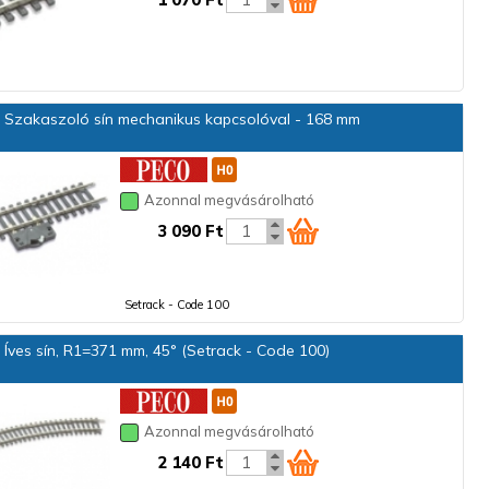
Szakaszoló sín mechanikus kapcsolóval - 168 mm
Azonnal megvásárolható
3 090 Ft
Setrack - Code 100
Íves sín, R1=371 mm, 45° (Setrack - Code 100)
Azonnal megvásárolható
2 140 Ft