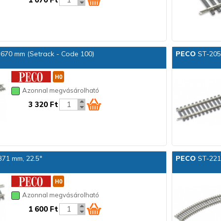
 670 mm (Setrack - Code 100)
PECO
ST-205 
Azonnal megvásárolható
3 320 Ft
371 mm, 22.5°
PECO
ST-221 
Azonnal megvásárolható
1 600 Ft