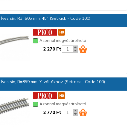
Íves sín, R3=505 mm, 45° (Setrack - Code 100)
Azonnal megvásárolható
2 270 Ft
Íves sín, R=859 mm, Y-váltókhoz (Setrack - Code 100)
Azonnal megvásárolható
2 770 Ft