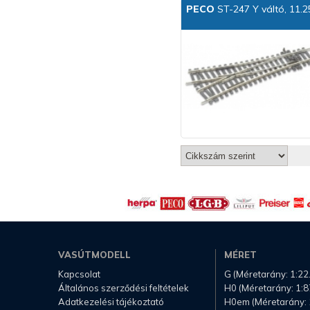
PECO
ST-247 Y váltó, 11.2
VASÚTMODELL
MÉRET
Kapcsolat
G (Méretarány: 1:22
Általános szerződési feltételek
H0 (Méretarány: 1:8
Adatkezelési tájékoztató
H0em (Méretarány: 