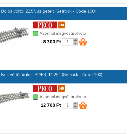
Balos váltó, 22.5°, szigetelt (Setrack - Code 100)
Azonnal megvásárolható
8 300 Ft
Íves váltó, balos, R2/R3, 11.25° (Setrack - Code 100)
Azonnal megvásárolható
12 700 Ft