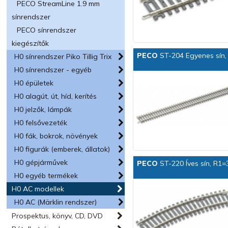
PECO StreamLine 1.9 mm
sínrendszer
PECO sínrendszer
kiegészítők
PECO
ST-204 Egyenes sín,
H0 sínrendszer Piko Tillig Trix
H0 sínrendszer - egyéb
H0 épületek
H0 alagút, út, híd, kerítés
H0 jelzők, lámpák
H0 felsővezeték
H0 fák, bokrok, növények
H0 figurák (emberek, állatok)
H0 gépjárművek
PECO
ST-220 Íves sín, R1=
H0 egyéb termékek
H0 AC modellek
H0 AC (Märklin rendszer)
Prospektus, könyv, CD, DVD