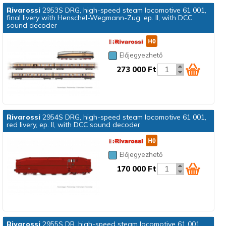
Rivarossi
2953S DRG, high-speed steam locomotive 61 001,
final livery with Henschel-Wegmann-Zug, ep. II, with DCC
sound decoder
Előjegyezhető
273 000 Ft
Rivarossi
2954S DRG, high-speed steam locomotive 61 001,
red livery, ep. II, with DCC sound decoder
Előjegyezhető
170 000 Ft
Rivarossi
2955S DB, high-speed steam locomotive 61 001,