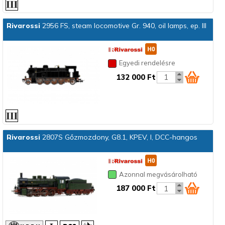
Rivarossi
2956 FS, steam locomotive Gr. 940, oil lamps, ep. III
Egyedi rendelésre
132 000 Ft
Rivarossi
2807S Gőzmozdony, G8.1, KPEV, I, DCC-hangos
Azonnal megvásárolható
187 000 Ft