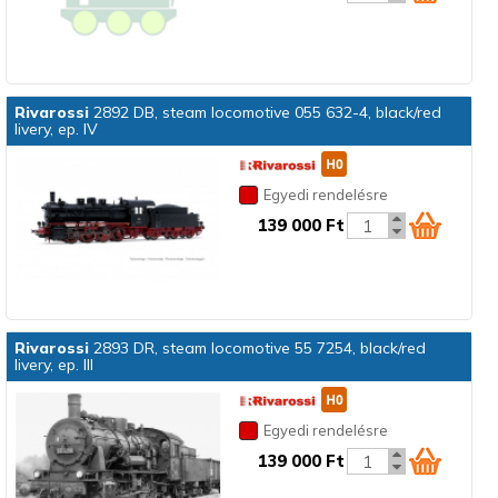
Rivarossi
2892 DB, steam locomotive 055 632-4, black/red
livery, ep. IV
Egyedi rendelésre
139 000 Ft
Rivarossi
2893 DR, steam locomotive 55 7254, black/red
livery, ep. III
Egyedi rendelésre
139 000 Ft