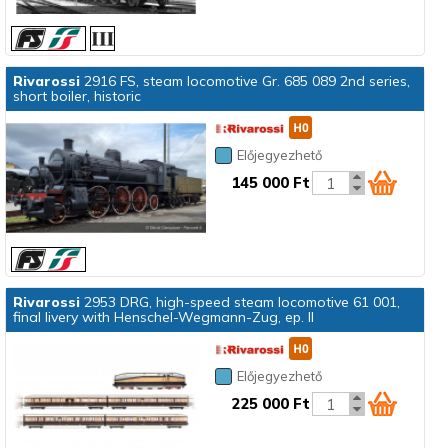
Rivarossi
2916 FS, steam locomotive Gr. 685 089 2nd series,
short boiler, historic
Előjegyezhető
145 000 Ft
Rivarossi
2953 DRG, high-speed steam locomotive 61 001,
final livery with Henschel-Wegmann-Zug, ep. II
Előjegyezhető
225 000 Ft