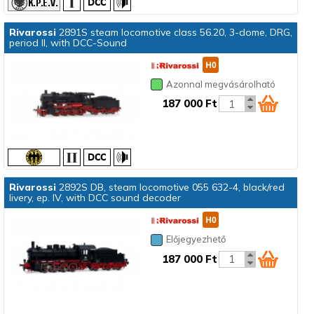
Rivarossi
2891S steam locomotive class 56.20, 3-dome, DRG,
period II, with DCC-Sound
Azonnal megvásárolható
187 000 Ft
Rivarossi
2892S DB, steam locomotive 055 632-4, black/red
livery, ep. IV, with DCC sound decoder
Előjegyezhető
187 000 Ft