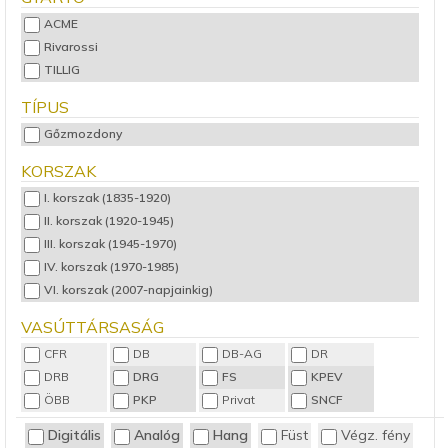
ACME
Rivarossi
TILLIG
TÍPUS
Gőzmozdony
KORSZAK
I. korszak (1835-1920)
II. korszak (1920-1945)
III. korszak (1945-1970)
IV. korszak (1970-1985)
VI. korszak (2007-napjainkig)
VASÚTTÁRSASÁG
CFR
DB
DB-AG
DR
DRB
DRG
FS
KPEV
ÖBB
PKP
Privat
SNCF
Digitális
Analóg
Hang
Füst
Végz. fény