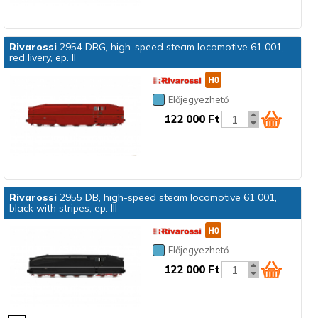
Rivarossi
2954 DRG, high-speed steam locomotive 61 001,
red livery, ep. II
Előjegyezhető
122 000 Ft
Rivarossi
2955 DB, high-speed steam locomotive 61 001,
black with stripes, ep. III
Előjegyezhető
122 000 Ft