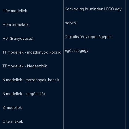
Kockavilag.hu minden LEGO egy
H0e modellek
helyről
H0m termékek
Digitális fényképezőgépek
H0f (Bányavasút)
Egészségügy
TT modellek - mozdonyok, kocsik
TT modellek - kiegészítők
N modellek - mozdonyok, kocsik
N modellek - kiegészítők
Z modellek
O termékek