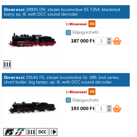
Rivarossi
2893S DR, steam locomotive 55 7254, black/red
livery, ep. III, with DCC sound decoder
Előjegyezhető
187 000 Ft
Rivarossi
2914S FS, steam locomotive Gr. 685 2nd series,
short boiler, big lamps, ep. III, with DCC sound decoder
Előjegyezhető
193 000 Ft