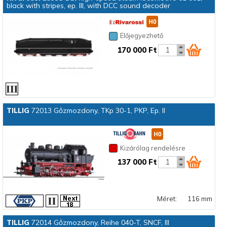
black with stripes, ep. III, with DCC sound decoder
Előjegyezhető
170 000 Ft
TILLIG
72013 Gőzmozdony, TKp 30-1, PKP, Ep. II
Kizárólag rendelésre
137 000 Ft
Méret:
116 mm
TILLIG
72014 Gőzmozdony, Reihe 040-T, SNCF, III