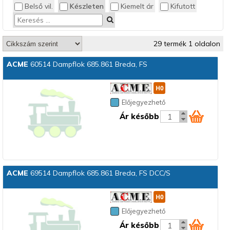
Belső vil.
Készleten
Kiemelt ár
Kifutott
29 termék 1 oldalon
ACME
60514 Dampflok 685.861 Breda, FS
Előjegyezhető
Ár később
ACME
69514 Dampflok 685.861 Breda, FS DCC/S
Előjegyezhető
Ár később