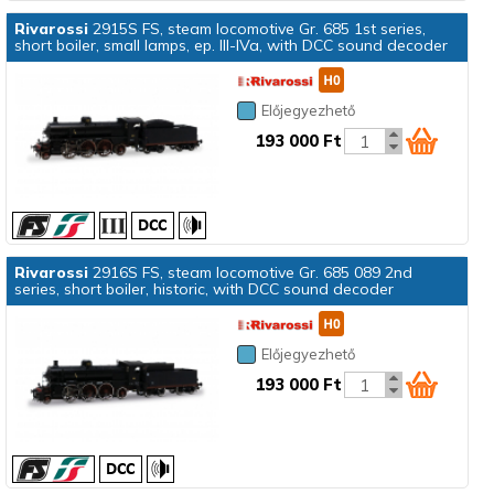
Rivarossi
2915S FS, steam locomotive Gr. 685 1st series,
short boiler, small lamps, ep. III-IVa, with DCC sound decoder
Előjegyezhető
193 000 Ft
Rivarossi
2916S FS, steam locomotive Gr. 685 089 2nd
series, short boiler, historic, with DCC sound decoder
Előjegyezhető
193 000 Ft