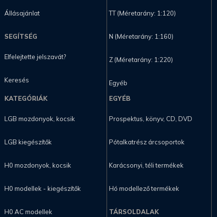
Állásajánlat
TT (Méretarány: 1:120)
SEGÍTSÉG
N (Méretarány: 1:160)
Elfelejtette jelszavát?
Z (Méretarány: 1:220)
Keresés
Egyéb
KATEGÓRIÁK
EGYÉB
LGB mozdonyok, kocsik
Prospektus, könyv, CD, DVD
LGB kiegészítők
Pótalkatrész árcsoportok
H0 mozdonyok, kocsik
Karácsonyi, téli termékek
H0 modellek - kiegészítők
Hó modellező termékek
H0 AC modellek
TÁRSOLDALAK