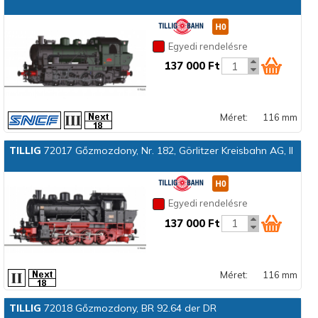
Egyedi rendelésre
137 000 Ft
Méret:
116 mm
TILLIG
72017 Gőzmozdony, Nr. 182, Görlitzer Kreisbahn AG, II
Egyedi rendelésre
137 000 Ft
Méret:
116 mm
TILLIG
72018 Gőzmozdony, BR 92.64 der DR