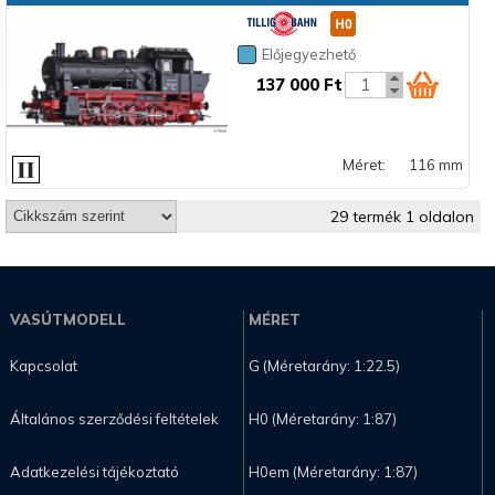
Előjegyezhető
137 000 Ft
Méret:
116 mm
29 termék 1 oldalon
VASÚTMODELL
MÉRET
Kapcsolat
G (Méretarány: 1:22.5)
Általános szerződési feltételek
H0 (Méretarány: 1:87)
Adatkezelési tájékoztató
H0em (Méretarány: 1:87)