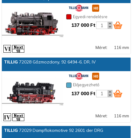
Egyedi rendelésre
137 000 Ft
Méret:
116 mm
TILLIG
72028 Gőzmozdony, 92 6494-6, DR, IV
Előjegyezhető
137 000 Ft
Méret:
116 mm
TILLIG
72029 Dampflokomotive 92 2601 der DRG