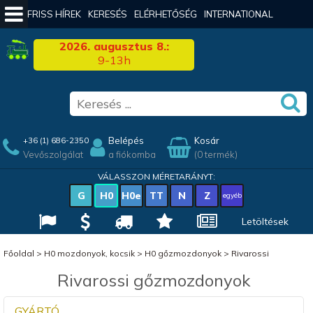
FRISS HÍREK
KERESÉS
ELÉRHETŐSÉG
INTERNATIONAL
2026. augusztus 8.:
9-13h
Belépés
Kosár
+36 (1) 686-2350
Vevőszolgálat
a fiókomba
(0 termék)
VÁLASSZON MÉRETARÁNYT:
G
H0
H0e
TT
N
Z
egyéb
Letöltések
Főoldal
>
H0 mozdonyok, kocsik
>
H0 gőzmozdonyok
>
Rivarossi
Rivarossi gőzmozdonyok
GYÁRTÓ