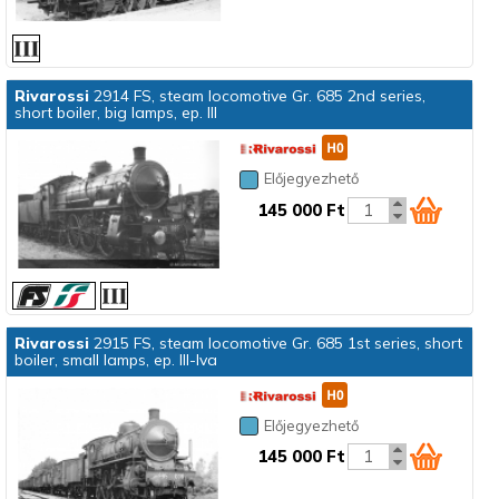
Rivarossi
2914 FS, steam locomotive Gr. 685 2nd series,
short boiler, big lamps, ep. III
Előjegyezhető
145 000 Ft
Rivarossi
2915 FS, steam locomotive Gr. 685 1st series, short
boiler, small lamps, ep. III-Iva
Előjegyezhető
145 000 Ft