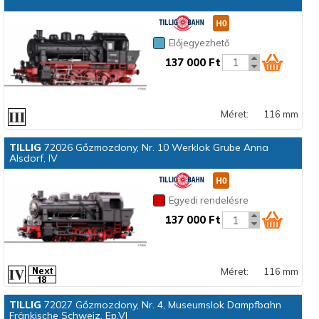
Előjegyezhető
137 000 Ft
Méret:
116 mm
TILLIG
72026 Gőzmozdony, Nr. 10 Werklok Grube Anna
Alsdorf, IV
Egyedi rendelésre
137 000 Ft
Méret:
116 mm
TILLIG
72027 Gőzmozdony, Nr. 4, Museumslok Dampfbahn
Fränkische Schweiz, Ep.VI