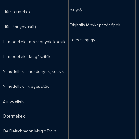
helyről
H0m termékek
Digitális fényképezőgépek
H0f (Bányavasút)
Egészségügy
TT modellek - mozdonyok, kocsik
TT modellek - kiegészítők
N modellek - mozdonyok, kocsik
N modellek - kiegészítők
Z modellek
O termékek
Oe Fleischmann Magic Train