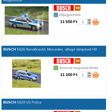
világítással
Előjegyezhető
11 500 Ft
BUSCH
5626 Rendőrautó, Mercedes, villogó lámpával H0
Azonnal megvásárolható
11 100 Ft
BUSCH
5629 US Police