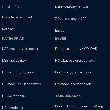
SEGÍTSÉG
N (Méretarány: 1:160)
Elfelejtette jelszavát?
Z (Méretarány: 1:220)
Keresés
Egyéb
KATEGÓRIÁK
EGYÉB
LGB mozdonyok, kocsik
Prospektus, könyv, CD, DVD
LGB kiegészítők
Pótalkatrész árcsoportok
H0 mozdonyok, kocsik
Karácsonyi, téli termékek
H0 modellek - kiegészítők
Hó modellező termékek
H0 AC modellek
TÁRSOLDALAK
Kockavilag.hu minden LEGO egy
H0e modellek