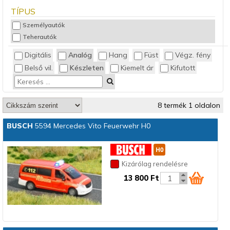
TÍPUS
Személyautók
Teherautók
Digitális
Analóg
Hang
Füst
Végz. fény
Belső vil.
Készleten
Kiemelt ár
Kifutott
8 termék 1 oldalon
BUSCH
5594 Mercedes Vito Feuerwehr H0
Kizárólag rendelésre
13 800 Ft