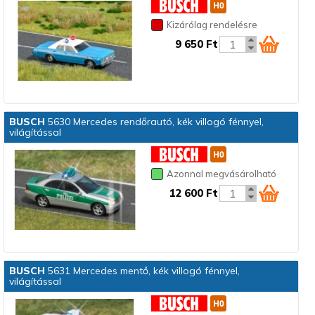
Kizárólag rendelésre
9 650 Ft
BUSCH
5630 Mercedes rendőrautó, kék villogó fénnyel,
világítással
Azonnal megvásárolható
12 600 Ft
BUSCH
5631 Mercedes mentő, kék villogó fénnyel,
világítással