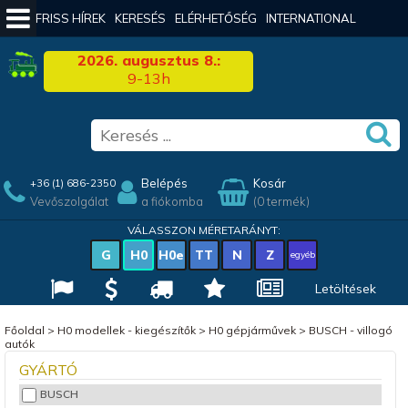
FRISS HÍREK
KERESÉS
ELÉRHETŐSÉG
INTERNATIONAL
2026. augusztus 8.:
9-13h
Belépés
Kosár
+36 (1) 686-2350
Vevőszolgálat
a fiókomba
(0 termék)
VÁLASSZON MÉRETARÁNYT:
G
H0
H0e
TT
N
Z
egyéb
Letöltések
Főoldal
>
H0 modellek - kiegészítők
>
H0 gépjárművek
>
BUSCH - villogó
autók
GYÁRTÓ
BUSCH