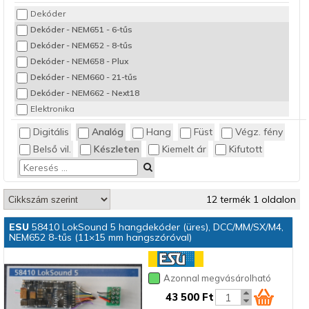
Dekóder
Dekóder - NEM651 - 6-tűs
Dekóder - NEM652 - 8-tűs
Dekóder - NEM658 - Plux
Dekóder - NEM660 - 21-tűs
Dekóder - NEM662 - Next18
Elektronika
Digitális
Analóg
Hang
Füst
Végz. fény
Belső vil.
Készleten
Kiemelt ár
Kifutott
12 termék 1 oldalon
ESU
58410 LokSound 5 hangdekóder (üres), DCC/MM/SX/M4,
NEM652 8-tűs (11×15 mm hangszóróval)
Azonnal megvásárolható
43 500 Ft