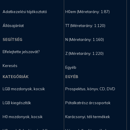
Adatkezelési tájékoztató
H0em (Méretarány: 1:87)
Állásajánlat
TT (Méretarány: 1:120)
SEGÍTSÉG
N (Méretarány: 1:160)
Elfelejtette jelszavát?
Z (Méretarány: 1:220)
Keresés
Egyéb
KATEGÓRIÁK
EGYÉB
LGB mozdonyok, kocsik
Prospektus, könyv, CD, DVD
LGB kiegészítők
Pótalkatrész árcsoportok
H0 mozdonyok, kocsik
Karácsonyi, téli termékek