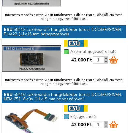
Internetes rendelés esetén: Az ár tartalmazza 1 db, az Esu.eu oldalról letölthető
hangminta egyszeri feltöltését.
ESU
58412 LokSound 5 hangdekóder (üres), DCC/MM/SX/M4,
PluX22 (11×15 mm hangszóróval)
Azonnal megvásárolható
42 000 Ft
Internetes rendelés esetén: Az ár tartalmazza 1 db, az Esu.eu oldalról letölthető
hangminta egyszeri feltöltését.
ESU
58416 LokSound 5 hangdekóder (üres), DCC/MM/SX/M4,
NEM 651, 6-tűs (11×15 mm hangszóróval)
Előjegyezhető
42 000 Ft