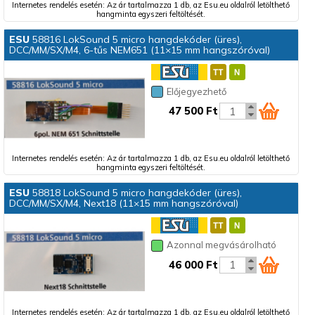
Internetes rendelés esetén: Az ár tartalmazza 1 db, az Esu.eu oldalról letölthető
hangminta egyszeri feltöltését.
ESU
58816 LokSound 5 micro hangdekóder (üres),
DCC/MM/SX/M4, 6-tűs NEM651 (11×15 mm hangszóróval)
Előjegyezhető
47 500 Ft
Internetes rendelés esetén: Az ár tartalmazza 1 db, az Esu.eu oldalról letölthető
hangminta egyszeri feltöltését.
ESU
58818 LokSound 5 micro hangdekóder (üres),
DCC/MM/SX/M4, Next18 (11×15 mm hangszóróval)
Azonnal megvásárolható
46 000 Ft
Internetes rendelés esetén: Az ár tartalmazza 1 db, az Esu.eu oldalról letölthető