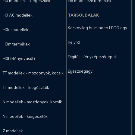
H0 modellek - kiegészítők
Hó modellező termékek
H0 AC modellek
TÁRSOLDALAK
Kockavilag.hu minden LEGO egy
H0e modellek
helyről
H0m termékek
Digitális fényképezőgépek
H0f (Bányavasút)
Egészségügy
TT modellek - mozdonyok, kocsik
TT modellek - kiegészítők
N modellek - mozdonyok, kocsik
N modellek - kiegészítők
Z modellek