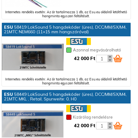
Internetes rendelés esetén: Az ár tartalmazza 1 db, az Esu.eu oldalról letölthető
hangminta egyszeri feltöltését.
ESU
58419 LokSound 5 hangdekóder (üres), DCC/MM/SX/M4,
21MTC NEM660 (11×15 mm hangszóróval)
Azonnal megvásárolható
42 000 Ft
Internetes rendelés esetén: Az ár tartalmazza 1 db, az Esu.eu oldalról letölthető
hangminta egyszeri feltöltését.
ESU
58449 LokSound 5 hangdekóder (üres), DCC/MM/SX/M4,
21MTC MKL , Retail, Spurweite: 0, H0
Kizárólag rendelésre
42 000 Ft