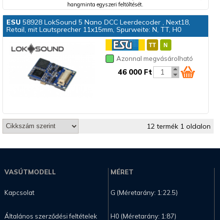
hangminta egyszeri feltöltését.
ESU
58928 LokSound 5 Nano DCC Leerdecoder , Next18,
Retail, mit Lautsprecher 11x15mm, Spurweite: N, TT, H0
Azonnal megvásárolható
46 000 Ft
12 termék 1 oldalon
VASÚTMODELL
MÉRET
Kapcsolat
G (Méretarány: 1:22.5)
Általános szerződési feltételek
H0 (Méretarány: 1:87)