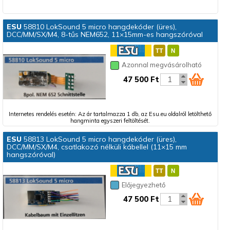
ESU
58810 LokSound 5 micro hangdekóder (üres),
DCC/MM/SX/M4, 8-tűs NEM652, 11×15mm-es hangszóróval
Azonnal megvásárolható
47 500 Ft
Internetes rendelés esetén: Az ár tartalmazza 1 db, az Esu.eu oldalról letölthető
hangminta egyszeri feltöltését.
ESU
58813 LokSound 5 micro hangdekóder (üres),
DCC/MM/SX/M4, csatlakozó nélküli kábellel (11×15 mm
hangszóróval)
Előjegyezhető
47 500 Ft