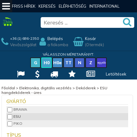
FRISS HÍREK
KERESÉS
ELÉRHETŐSÉG
INTERNATIONAL
Belépés
Kosár
+36 (1) 686-2350
Vevőszolgálat
a fiókomba
(0 termék)
VÁLASSZON MÉRETARÁNYT:
G
H0
H0e
TT
N
Z
egyéb
Letöltések
Főoldal
>
Elektronika, digitális vezérlés
>
Dekóderek
>
ESU
hangdekóderek - üres
GYÁRTÓ
BRAWA
ESU
PIKO
TÍPUS