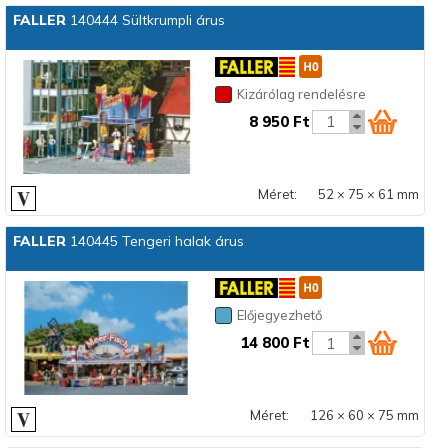
FALLER
140444 Sültkrumpli árus
Kizárólag rendelésre
8 950 Ft
Méret:
52 × 75 × 61 mm
FALLER
140445 Tengeri halak árus
Előjegyezhető
14 800 Ft
Méret:
126 × 60 × 75 mm