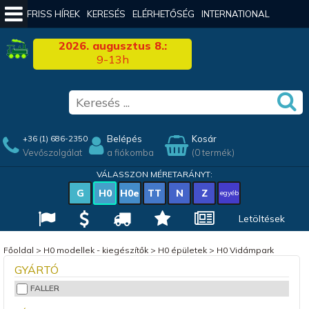
FRISS HÍREK
KERESÉS
ELÉRHETŐSÉG
INTERNATIONAL
2026. augusztus 8.:
9-13h
Belépés
Kosár
+36 (1) 686-2350
Vevőszolgálat
a fiókomba
(0 termék)
VÁLASSZON MÉRETARÁNYT:
G
H0
H0e
TT
N
Z
egyéb
Letöltések
Főoldal
>
H0 modellek - kiegészítők
>
H0 épületek
>
H0 Vidámpark
GYÁRTÓ
FALLER