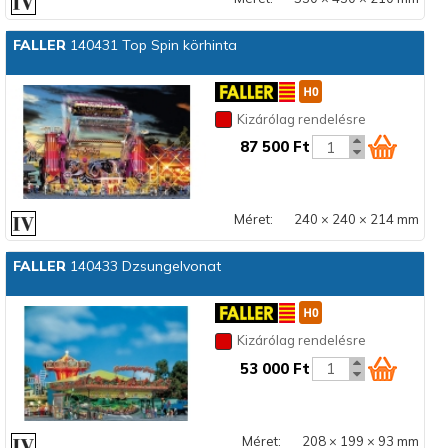
FALLER
140431 Top Spin körhinta
Kizárólag rendelésre
87 500 Ft
Méret:
240 × 240 × 214 mm
FALLER
140433 Dzsungelvonat
Kizárólag rendelésre
53 000 Ft
Méret:
208 × 199 × 93 mm