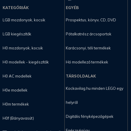
KATEGÓRIÁK
EGYÉB
LGB mozdonyok, kocsik
Prospektus, könyv, CD, DVD
LGB kiegészítők
Pótalkatrész árcsoportok
H0 mozdonyok, kocsik
Karácsonyi, téli termékek
H0 modellek - kiegészítők
Hó modellező termékek
H0 AC modellek
TÁRSOLDALAK
Kockavilag.hu minden LEGO egy
H0e modellek
helyről
H0m termékek
Digitális fényképezőgépek
H0f (Bányavasút)
Egészségügy