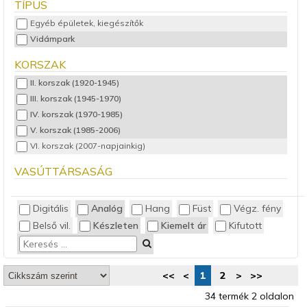
TÍPUS
Egyéb épületek, kiegészítők
Vidámpark
KORSZAK
II. korszak (1920-1945)
III. korszak (1945-1970)
IV. korszak (1970-1985)
V. korszak (1985-2006)
VI. korszak (2007-napjainkig)
VASÚTTÁRSASÁG
Digitális
Analóg
Hang
Füst
Végz. fény
Belső vil.
Készleten
Kiemelt ár
Kifutott
<<
<
1
2
>
>>
34 termék 2 oldalon