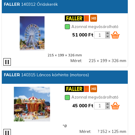
FALLER
140312 Óriáskerék
Azonnal megvásárolható
51 000 Ft
215 × 199 × 326 mm
Méret:
215 × 199 × 326 mm
FALLER
140315 Láncos körhinta (motoros)
Azonnal megvásárolható
45 000 Ft
"Ø
Méret:
? 152 × 125 mm