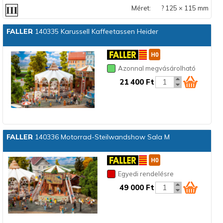
Méret:
? 125 × 115 mm
FALLER
140335 Karussell Kaffeetassen Heider
Azonnal megvásárolható
21 400 Ft
FALLER
140336 Motorrad-Steilwandshow Sala M
Egyedi rendelésre
49 000 Ft