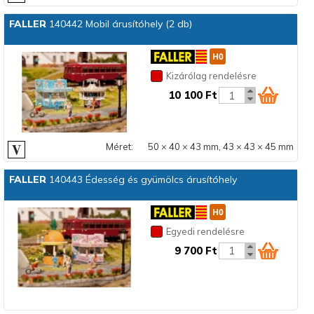
FALLER
140442 Mobil árusítóhely (2 db)
Kizárólag rendelésre
10 100 Ft
Méret:
50 × 40 × 43 mm, 43 × 43 × 45 mm
FALLER
140443 Édesség és gyümölcs árusítóhely
Egyedi rendelésre
9 700 Ft