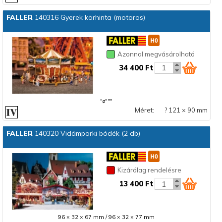
FALLER
140316 Gyerek körhinta (motoros)
Azonnal megvásárolható
34 400 Ft
"ø"""
Méret:
? 121 × 90 mm
FALLER
140320 Vidámparki bódék (2 db)
Kizárólag rendelésre
13 400 Ft
96 × 32 × 67 mm / 96 × 32 × 77 mm