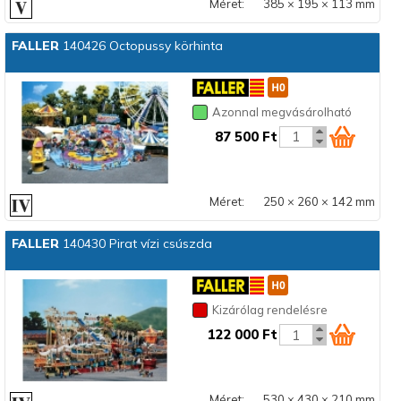
Méret:
385 × 195 × 113 mm
FALLER
140426 Octopussy körhinta
Azonnal megvásárolható
87 500 Ft
Méret:
250 × 260 × 142 mm
FALLER
140430 Pirat vízi csúszda
Kizárólag rendelésre
122 000 Ft
Méret:
530 × 430 × 210 mm