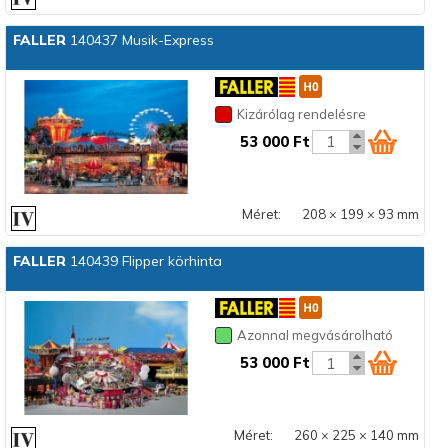
FALLER
140437 Musik-Express
Kizárólag rendelésre
53 000 Ft
Méret:
208 × 199 × 93 mm
FALLER
140439 Flipper körhinta
Azonnal megvásárolható
53 000 Ft
Méret:
260 × 225 × 140 mm