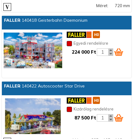
Méret:
720 mm
FALLER
140418 Geisterbahn Daemonium
Egyedi rendelésre
224 000 Ft
FALLER
140422 Autoscooter Star Drive
Kizárólag rendelésre
87 500 Ft