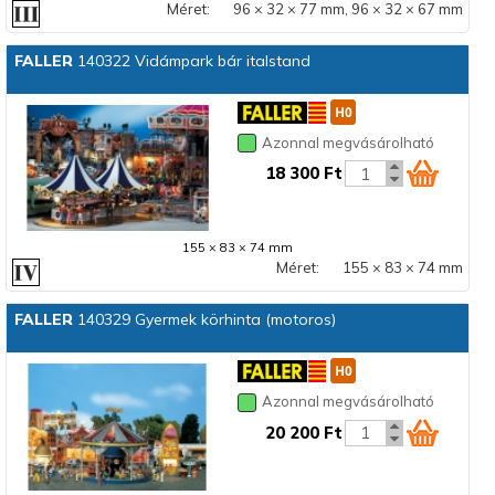
Méret:
96 × 32 × 77 mm, 96 × 32 × 67 mm
FALLER
140322 Vidámpark bár italstand
Azonnal megvásárolható
18 300 Ft
155 × 83 × 74 mm
Méret:
155 × 83 × 74 mm
FALLER
140329 Gyermek körhinta (motoros)
Azonnal megvásárolható
20 200 Ft