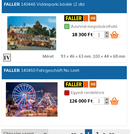
FALLER
140446 Vidámparki bódék (2 db)
Azonnal megvásárolható
18 300 Ft
Méret:
93 × 46 × 63 mm, 100 × 44 × 68 mm
FALLER
140450 Fahrgeschäft No Limit
Egyedi rendelésre
126 000 Ft
<<
<
1
2
>
>>