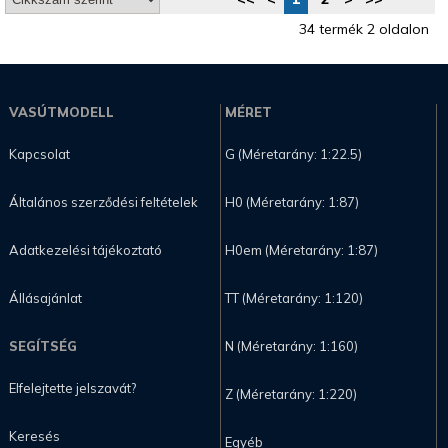
34 termék 2 oldalon
VASÚTMODELL
MÉRET
Kapcsolat
G (Méretarány: 1:22.5)
Általános szerződési feltételek
H0 (Méretarány: 1:87)
Adatkezelési tájékoztató
H0em (Méretarány: 1:87)
Állásajánlat
TT (Méretarány: 1:120)
SEGÍTSÉG
N (Méretarány: 1:160)
Elfelejtette jelszavát?
Z (Méretarány: 1:220)
Keresés
Egyéb