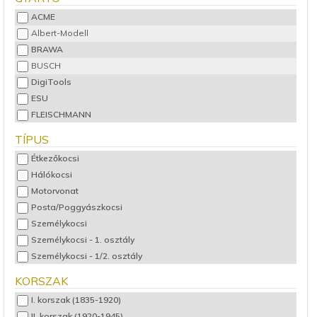
ACME
Albert-Modell
BRAWA
BUSCH
DigiTools
ESU
FLEISCHMANN
HASZNÁLT Fleischmann
TÍPUS
HERIS
Étkezőkocsi
HOBBYTRAIN
Hálókocsi
JÄGERNDORFER
Motorvonat
Jouef
Posta/Poggyászkocsi
LILIPUT
Személykocsi
LS Models
Személykocsi - 1. osztály
Märklin
Személykocsi - 1/2. osztály
MTB
Személykocsi - 2. osztály
NMJ
KORSZAK
Személykocsi - 3,4 osztály
PIKO
I. korszak (1835-1920)
Szerelvény készlet
Rivarossi
II. korszak (1920-1945)