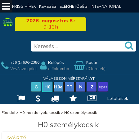
FRISS HÍREK
KERESÉS
ELÉRHETŐSÉG
INTERNATIONAL
2026. augusztus 8.:
9-13h
Belépés
Kosár
+36 (1) 686-2350
Vevőszolgálat
a fiókomba
(0 termék)
VÁLASSZON MÉRETARÁNYT:
G
H0
H0e
TT
N
Z
egyéb
Letöltések
Főoldal
>
H0 mozdonyok, kocsik
>
H0 személykocsik
H0 személykocsik
GYÁRTÓ