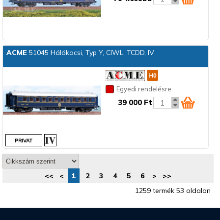
ACME
51045 Hálókocsi, Typ Y, CIWL, TCDD, IV
Egyedi rendelésre
39 000 Ft
<<
<
1
2
3
4
5
6
>
>>
1259 termék 53 oldalon