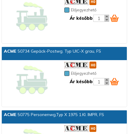
Előjegyezhető
Ár később
ACME
50734 Gepäck-Postwg. Typ UIC-X grau, FS
Előjegyezhető
Ár később
ACME
50775 Personenwg,Typ X 1975 1.Kl. IMPR, FS