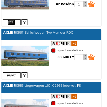
Ár később
ACME
50967 Schlafwagen Typ Mun der RDC
Egyedi rendelésre
33 600 Ft
ACME
50983 Liegewagen UIC-X 1968 leberrot, FS
Egyedi rendelésre