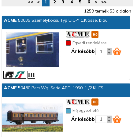
<<
<
1
2
3
4
5
6
>
>>
1259 termék 53 oldalon
ACME
50039 Személykocsi, Typ UIC-Y 1.Klasse, blau
Egyedi rendelésre
Ár később
ACME
50480 Pers.Wg. Serie ABDI 1950, 1./2.Kl. FS
Előjegyezhető
Ár később