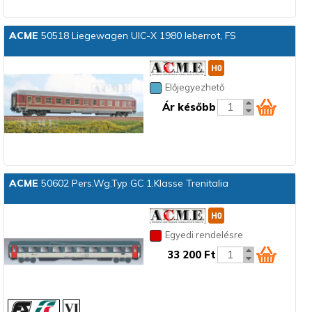
ACME
50518 Liegewagen UIC-X 1980 leberrot, FS
Előjegyezhető
Ár később
ACME
50602 Pers.Wg.Typ GC 1.Klasse Trenitalia
Egyedi rendelésre
33 200 Ft