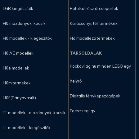
LGB kiegészítők
Pótalkatrész árcsoportok
H0 mozdonyok, kocsik
Karácsonyi, téli termékek
H0 modellek - kiegészítők
Hó modellező termékek
H0 AC modellek
TÁRSOLDALAK
Kockavilag.hu minden LEGO egy
H0e modellek
helyről
H0m termékek
Digitális fényképezőgépek
H0f (Bányavasút)
Egészségügy
TT modellek - mozdonyok, kocsik
TT modellek - kiegészítők