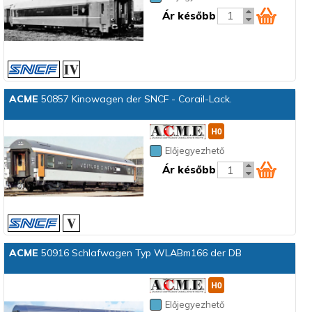
Ár később
ACME
50857 Kinowagen der SNCF - Corail-Lack.
Előjegyezhető
Ár később
ACME
50916 Schlafwagen Typ WLABm166 der DB
Előjegyezhető