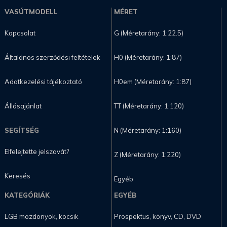
VASÚTMODELL
MÉRET
Kapcsolat
G (Méretarány: 1:22.5)
Általános szerződési feltételek
H0 (Méretarány: 1:87)
Adatkezelési tájékoztató
H0em (Méretarány: 1:87)
Állásajánlat
TT (Méretarány: 1:120)
SEGÍTSÉG
N (Méretarány: 1:160)
Elfelejtette jelszavát?
Z (Méretarány: 1:220)
Keresés
Egyéb
KATEGÓRIÁK
EGYÉB
LGB mozdonyok, kocsik
Prospektus, könyv, CD, DVD