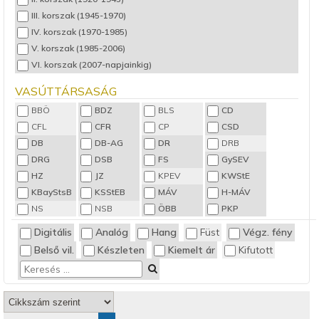
Teherkocsi
ROCO
III. korszak (1945-1970)
Vezérlőkocsi
TILLIG
IV. korszak (1970-1985)
TRIX
V. korszak (1985-2006)
VI. korszak (2007-napjainkig)
VASÚTTÁRSASÁG
BBÖ
BDZ
BLS
CD
CFL
CFR
CP
CSD
DB
DB-AG
DR
DRB
DRG
DSB
FS
GySEV
HZ
JZ
KPEV
KWStE
KBayStsB
KSStEB
MÁV
H-MÁV
NS
NSB
ÖBB
PKP
Privat
RENFE
RZD
SBB
Digitális
Analóg
Hang
Füst
Végz. fény
SJ
SNCB
SNCF
SZ
Belső vil.
Készleten
Kiemelt ár
Kifutott
SZD
UZ
ZS
ZSR
ZSSK