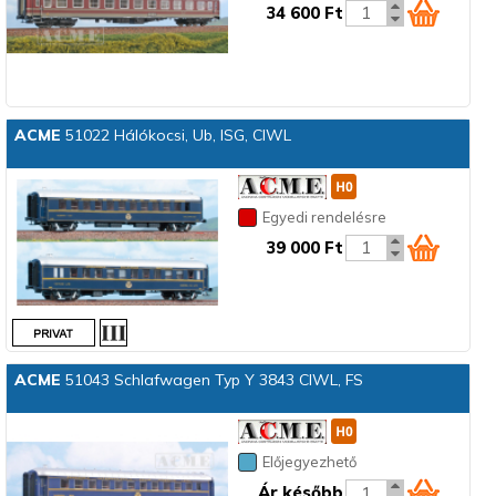
34 600 Ft
ACME
51022 Hálókocsi, Ub, ISG, CIWL
Egyedi rendelésre
39 000 Ft
ACME
51043 Schlafwagen Typ Y 3843 CIWL, FS
Előjegyezhető
Ár később