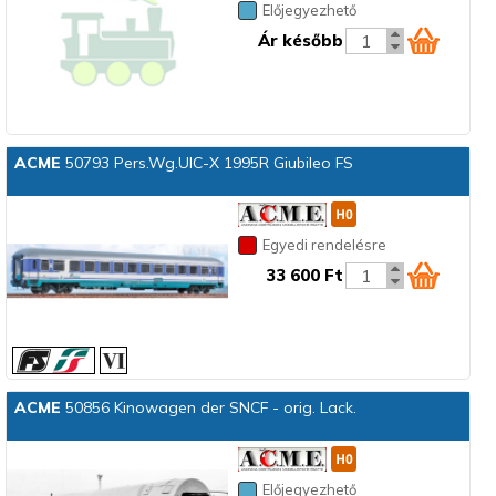
Előjegyezhető
Ár később
ACME
50793 Pers.Wg.UIC-X 1995R Giubileo FS
Egyedi rendelésre
33 600 Ft
ACME
50856 Kinowagen der SNCF - orig. Lack.
Előjegyezhető