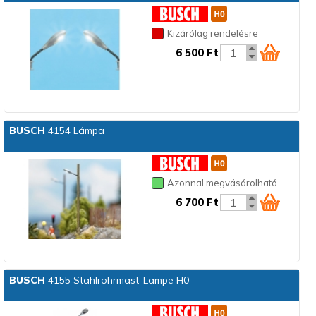
Kizárólag rendelésre
6 500 Ft
BUSCH
4154 Lámpa
Azonnal megvásárolható
6 700 Ft
BUSCH
4155 Stahlrohrmast-Lampe H0