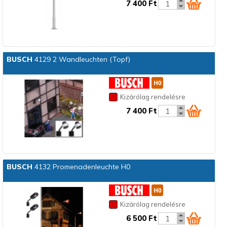
7 400 Ft
BUSCH
4129 2 Wandleuchten (Topf)
Kizárólag rendelésre
7 400 Ft
BUSCH
4132 Promenadenleuchte H0
Kizárólag rendelésre
6 500 Ft