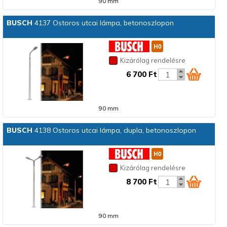
90 mm
BUSCH
4137 Ostoros utcai lámpa, betonoszlopon
Kizárólag rendelésre
6 700 Ft
90 mm
BUSCH
4138 Ostoros utcai lámpa, dupla, betonoszlopon
Kizárólag rendelésre
8 700 Ft
90 mm