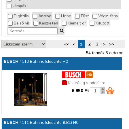
Lámpák
Digitális
Analóg
Hang
Füst
Végz. fény
Belső vil.
Készleten
Kiemelt ár
Kifutott
<<
<
1
2
3
>
>>
54 termék 3 oldalon
BUSCH
4110 Bahnhofsleuchte H0
Kizárólag rendelésre
6 850 Ft
BUSCH
4111 Bahnhofsleuchte (LBL) H0