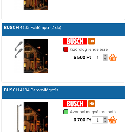
BUSCH
4133 Falilámpa (2 db)
Kizárólag rendelésre
6 500 Ft
BUSCH
4134 Peronvilágítás
Azonnal megvásárolható
6 700 Ft