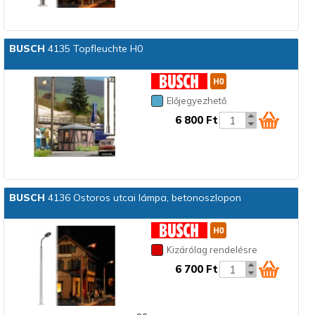
BUSCH
4135 Topfleuchte H0
Előjegyezhető
6 800 Ft
BUSCH
4136 Ostoros utcai lámpa, betonoszlopon
Kizárólag rendelésre
6 700 Ft