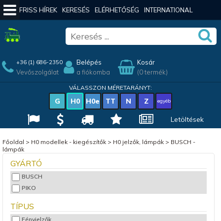
FRISS HÍREK
KERESÉS
ELÉRHETŐSÉG
INTERNATIONAL
Belépés
Kosár
+36 (1) 686-2350
Vevőszolgálat
a fiókomba
(0 termék)
VÁLASSZON MÉRETARÁNYT:
G
H0
H0e
TT
N
Z
egyéb
Letöltések
Főoldal
>
H0 modellek - kiegészítők
>
H0 jelzők, lámpák
>
BUSCH -
lámpák
GYÁRTÓ
BUSCH
PIKO
TÍPUS
Fényjelzők