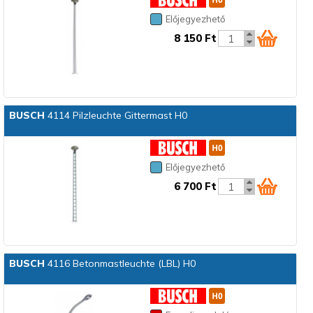
Előjegyezhető
8 150 Ft
BUSCH
4114 Pilzleuchte Gittermast H0
Előjegyezhető
6 700 Ft
BUSCH
4116 Betonmastleuchte (LBL) H0