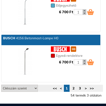
Előjegyezhető
6 700 Ft
BUSCH
4156 Betonmast-Lampe H0
Egyedi rendelésre
6 700 Ft
<<
<
1
2
3
>
>>
54 termék 3 oldalon