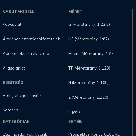
VASÚTMODELL
MÉRET
Kapcsolat
G (Méretarány: 1:22.5)
Általános szerződési feltételek
H0 (Méretarány: 1:87)
Adatkezelési tájékoztató
H0em (Méretarány: 1:87)
Állásajánlat
TT (Méretarány: 1:120)
SEGÍTSÉG
N (Méretarány: 1:160)
Elfelejtette jelszavát?
Z (Méretarány: 1:220)
Keresés
Egyéb
KATEGÓRIÁK
EGYÉB
LGB mozdonyok, kocsik
Prospektus, könyv, CD, DVD