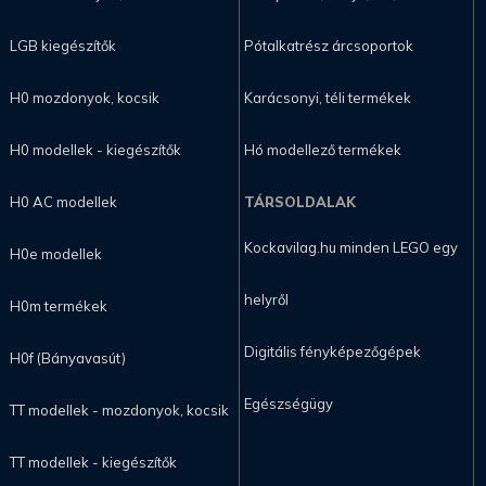
LGB kiegészítők
Pótalkatrész árcsoportok
H0 mozdonyok, kocsik
Karácsonyi, téli termékek
H0 modellek - kiegészítők
Hó modellező termékek
H0 AC modellek
TÁRSOLDALAK
Kockavilag.hu minden LEGO egy
H0e modellek
helyről
H0m termékek
Digitális fényképezőgépek
H0f (Bányavasút)
Egészségügy
TT modellek - mozdonyok, kocsik
TT modellek - kiegészítők