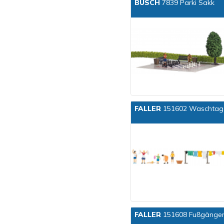
BUSCH
7839 Parki Sakk
FALLER
151602 Waschtag
FALLER
151608 Fußgänge