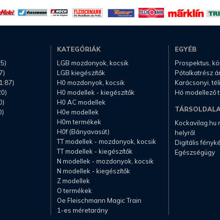
KATEGÓRIÁK
EGYÉB
.5)
LGB mozdonyok, kocsik
Prospektus, k
7)
LGB kiegészítők
Pótalkatrész á
1:87)
H0 mozdonyok, kocsik
Karácsonyi, té
20)
H0 modellek - kiegészítők
Hó modellező 
0)
H0 AC modellek
TÁRSOLDAL
0)
H0e modellek
H0m termékek
Kockavilag.hu
H0f (Bányavasút)
helyről
TT modellek - mozdonyok, kocsik
Digitális fény
TT modellek - kiegészítők
Egészségügy
N modellek - mozdonyok, kocsik
N modellek - kiegészítők
Z modellek
O termékek
Oe Fleischmann Magic Train
1-es méretarány