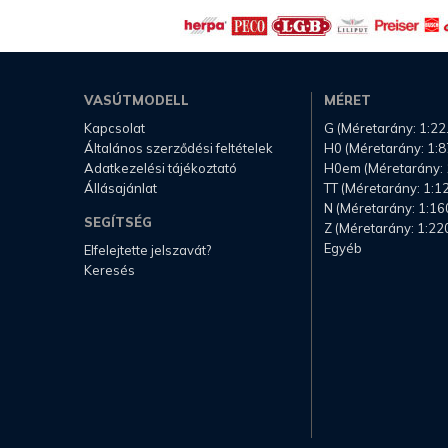
VASÚTMODELL
MÉRET
Kapcsolat
G (Méretarány: 1:22
Általános szerződési feltételek
H0 (Méretarány: 1:8
Adatkezelési tájékoztató
H0em (Méretarány: 
Állásajánlat
TT (Méretarány: 1:1
N (Méretarány: 1:16
SEGÍTSÉG
Z (Méretarány: 1:22
Egyéb
Elfelejtette jelszavát?
Keresés