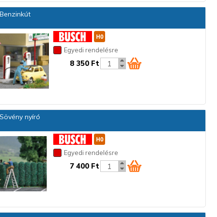
Benzinkút
Egyedi rendelésre
8 350 Ft
Sövény nyíró
Egyedi rendelésre
7 400 Ft