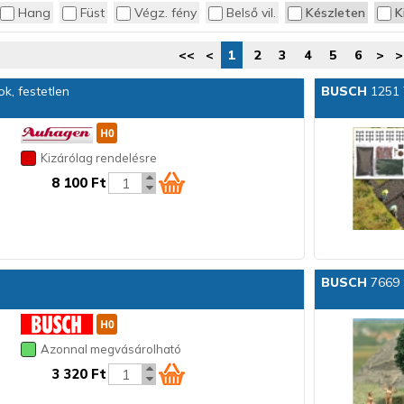
Hang
Füst
Végz. fény
Belső vil.
Készleten
K
<<
<
1
2
3
4
5
6
>
>
k, festetlen
BUSCH
1251 
Kizárólag rendelésre
8 100 Ft
BUSCH
7669 
Azonnal megvásárolható
3 320 Ft