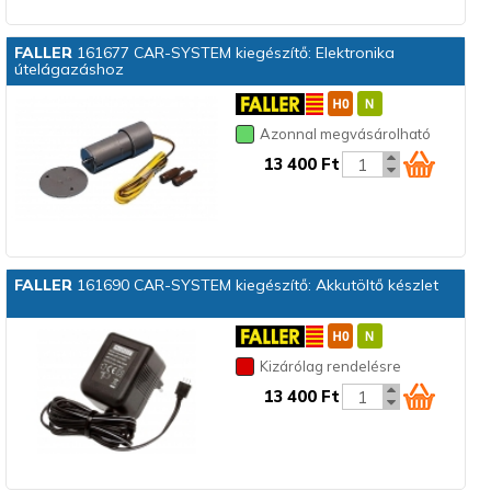
FALLER
161677 CAR-SYSTEM kiegészítő: Elektronika
útelágazáshoz
Azonnal megvásárolható
13 400 Ft
FALLER
161690 CAR-SYSTEM kiegészítő: Akkutöltő készlet
Kizárólag rendelésre
13 400 Ft