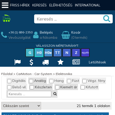
FRISS HÍREK
KERESÉS
ELÉRHETŐSÉG
INTERNATIONAL
Belépés
Kosár
+36 (1) 686-2350
Vevőszolgálat
a fiókomba
(0 termék)
VÁLASSZON MÉRETARÁNYT:
G
H0
H0e
TT
N
Z
egyéb
Letöltések
Főoldal
>
CarMotion - Car-System
>
Elektronika
Digitális
Analóg
Hang
Füst
Végz. fény
Belső vil.
Készleten
Kiemelt ár
Kifutott
21 termék 1 oldalon