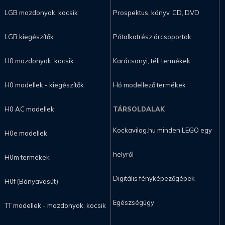
LGB mozdonyok, kocsik
Prospektus, könyv, CD, DVD
LGB kiegészítők
Pótalkatrész árcsoportok
H0 mozdonyok, kocsik
Karácsonyi, téli termékek
H0 modellek - kiegészítők
Hó modellező termékek
H0 AC modellek
TÁRSOLDALAK
Kockavilag.hu minden LEGO egy
H0e modellek
helyről
H0m termékek
Digitális fényképezőgépek
H0f (Bányavasút)
Egészségügy
TT modellek - mozdonyok, kocsik