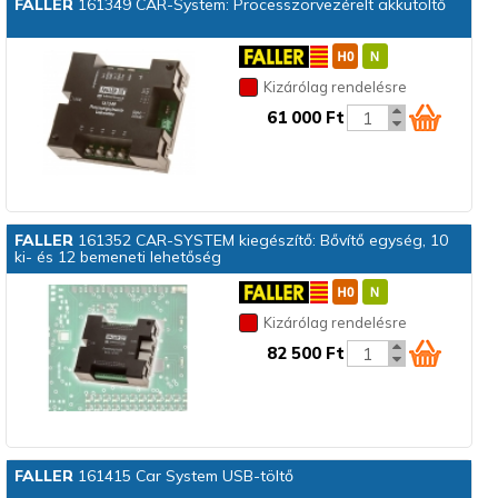
FALLER
161349 CAR-System: Processzorvezérelt akkutöltő
Kizárólag rendelésre
61 000 Ft
FALLER
161352 CAR-SYSTEM kiegészítő: Bővítő egység, 10
ki- és 12 bemeneti lehetőség
Kizárólag rendelésre
82 500 Ft
FALLER
161415 Car System USB-töltő