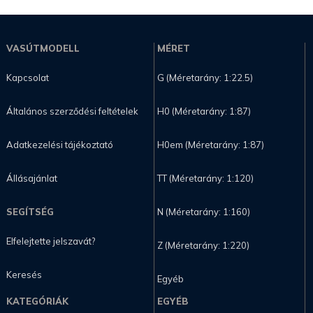
VASÚTMODELL
MÉRET
Kapcsolat
G (Méretarány: 1:22.5)
Általános szerződési feltételek
H0 (Méretarány: 1:87)
Adatkezelési tájékoztató
H0em (Méretarány: 1:87)
Állásajánlat
TT (Méretarány: 1:120)
SEGÍTSÉG
N (Méretarány: 1:160)
Elfelejtette jelszavát?
Z (Méretarány: 1:220)
Keresés
Egyéb
KATEGÓRIÁK
EGYÉB