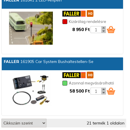
FALLER
161841 2 LED-Ampeln
Kizárólag rendelésre
8 950 Ft
FALLER
161905 Car System Bushaltestellen-Se
Azonnal megvásárolható
58 500 Ft
21 termék 1 oldalon