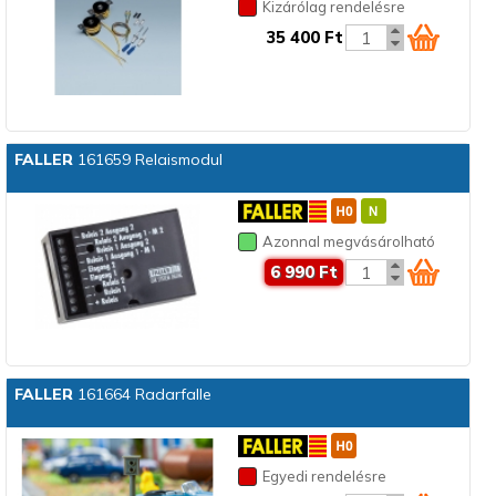
Kizárólag rendelésre
35 400 Ft
FALLER
161659 Relaismodul
Azonnal megvásárolható
6 990 Ft
FALLER
161664 Radarfalle
Egyedi rendelésre