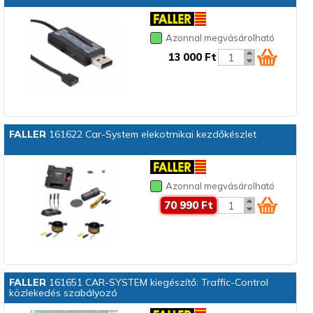
Azonnal megvásárolható
13 000 Ft
FALLER
161622 Car-System elekotrnikai kezdőkészlet
Azonnal megvásárolható
70 990 Ft
FALLER
161651 CAR-SYSTEM kiegészítő: Traffic-Control
közlekedés szabályozó