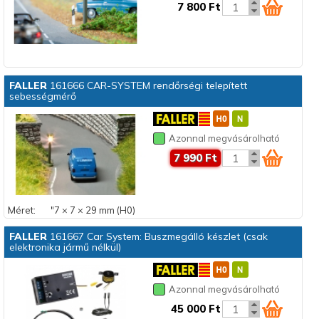
7 800 Ft
FALLER
161666 CAR-SYSTEM rendőrségi telepített
sebességmérő
Azonnal megvásárolható
7 990 Ft
Méret:
"7 × 7 × 29 mm (H0)
FALLER
161667 Car System: Buszmegálló készlet (csak
elektronika jármű nélkül)
Azonnal megvásárolható
45 000 Ft