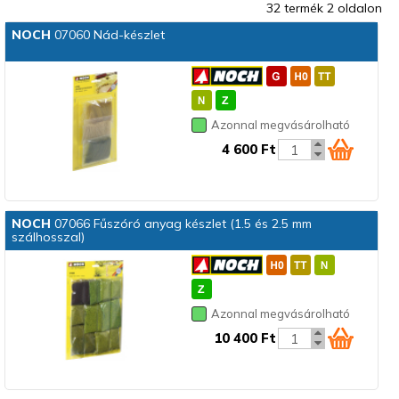
32 termék 2 oldalon
NOCH
07060 Nád-készlet
Azonnal megvásárolható
4 600 Ft
NOCH
07066 Fűszóró anyag készlet (1.5 és 2.5 mm
szálhosszal)
Azonnal megvásárolható
10 400 Ft