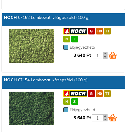
NOCH
07152 Lombozat, világoszöld (100 g)
Előjegyezhető
3 640 Ft
NOCH
07154 Lombozat, középzöld (100 g)
Előjegyezhető
3 640 Ft