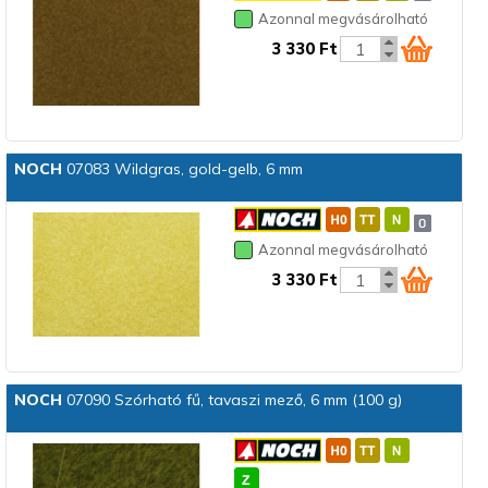
Azonnal megvásárolható
3 330 Ft
NOCH
07083 Wildgras, gold-gelb, 6 mm
Azonnal megvásárolható
3 330 Ft
NOCH
07090 Szórható fű, tavaszi mező, 6 mm (100 g)