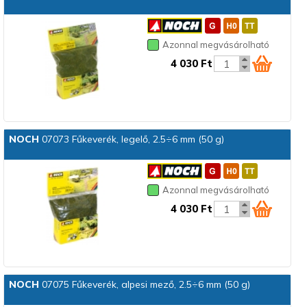
Azonnal megvásárolható
4 030 Ft
NOCH
07073 Fűkeverék, legelő, 2.5÷6 mm (50 g)
Azonnal megvásárolható
4 030 Ft
NOCH
07075 Fűkeverék, alpesi mező, 2.5÷6 mm (50 g)