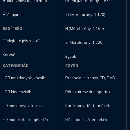
Adatkezelési tájékoztató
H0em (Méretarány: 1:87)
Állásajánlat
TT (Méretarány: 1:120)
SEGÍTSÉG
N (Méretarány: 1:160)
Elfelejtette jelszavát?
Z (Méretarány: 1:220)
Keresés
Egyéb
KATEGÓRIÁK
EGYÉB
LGB mozdonyok, kocsik
Prospektus, könyv, CD, DVD
LGB kiegészítők
Pótalkatrész árcsoportok
H0 mozdonyok, kocsik
Karácsonyi, téli termékek
H0 modellek - kiegészítők
Hó modellező termékek