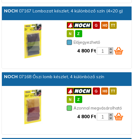
NOCH
07167 Lombozat készlet, 4 különböző szín (4×20 g)
Előjegyezhető
4 800 Ft
NOCH
07168 Őszi lomb készlet, 4 különböző szín
Azonnal megvásárolható
4 800 Ft