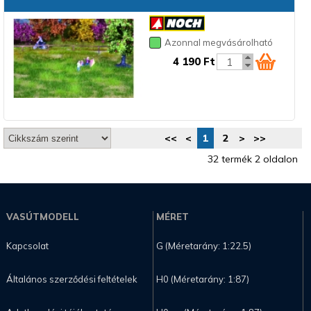
Azonnal megvásárolható
4 190 Ft
<<
<
1
2
>
>>
32 termék 2 oldalon
VASÚTMODELL
MÉRET
Kapcsolat
G (Méretarány: 1:22.5)
Általános szerződési feltételek
H0 (Méretarány: 1:87)