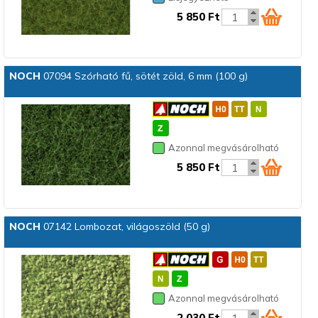
5 850 Ft
NOCH
07094 Szórható fű, sötét zöld, 6 mm (100 g)
Azonnal megvásárolható
5 850 Ft
NOCH
07142 Lombozat, világoszöld (50 g)
Azonnal megvásárolható
2 030 Ft