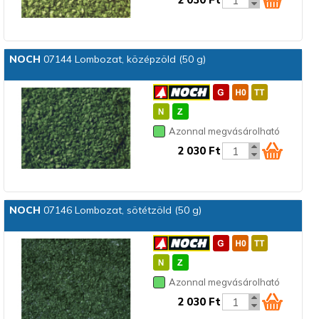
NOCH
07144 Lombozat, középzöld (50 g)
Azonnal megvásárolható
2 030 Ft
NOCH
07146 Lombozat, sötétzöld (50 g)
Azonnal megvásárolható
2 030 Ft