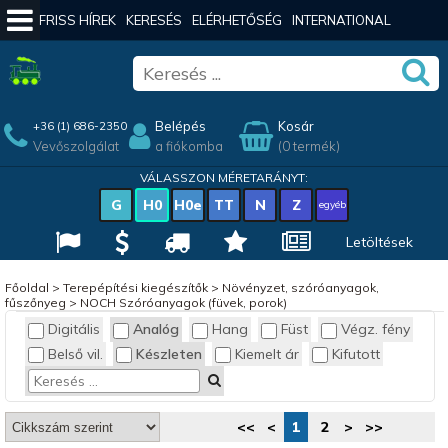
FRISS HÍREK
KERESÉS
ELÉRHETŐSÉG
INTERNATIONAL
Belépés
Kosár
+36 (1) 686-2350
Vevőszolgálat
a fiókomba
(0 termék)
VÁLASSZON MÉRETARÁNYT:
G
H0
H0e
TT
N
Z
egyéb
Letöltések
Főoldal
>
Terepépítési kiegészítők
>
Növényzet, szóróanyagok,
fűszőnyeg
>
NOCH Szóróanyagok (füvek, porok)
Digitális
Analóg
Hang
Füst
Végz. fény
Belső vil.
Készleten
Kiemelt ár
Kifutott
<<
<
1
2
>
>>