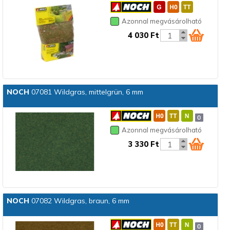
Azonnal megvásárolható
4 030 Ft
NOCH
07081 Wildgras, mittelgrün, 6 mm
Azonnal megvásárolható
3 330 Ft
NOCH
07082 Wildgras, braun, 6 mm