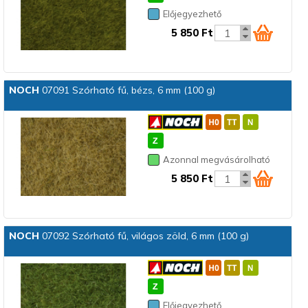
Előjegyezhető
5 850 Ft
NOCH
07091 Szórható fű, bézs, 6 mm (100 g)
Azonnal megvásárolható
5 850 Ft
NOCH
07092 Szórható fű, világos zöld, 6 mm (100 g)
Előjegyezhető