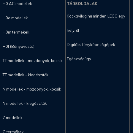
H0 AC modellek
TÁRSOLDALAK
Kockavilag.hu minden LEGO egy
H0e modellek
helyről
H0m termékek
Digitális fényképezőgépek
H0f (Bányavasút)
Egészségügy
TT modellek - mozdonyok, kocsik
TT modellek - kiegészítők
N modellek - mozdonyok, kocsik
N modellek - kiegészítők
Z modellek
O termékek