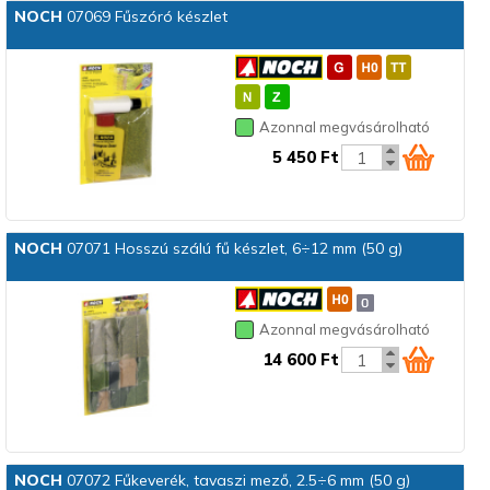
NOCH
07069 Fűszóró készlet
Azonnal megvásárolható
5 450 Ft
NOCH
07071 Hosszú szálú fű készlet, 6÷12 mm (50 g)
Azonnal megvásárolható
14 600 Ft
NOCH
07072 Fűkeverék, tavaszi mező, 2.5÷6 mm (50 g)