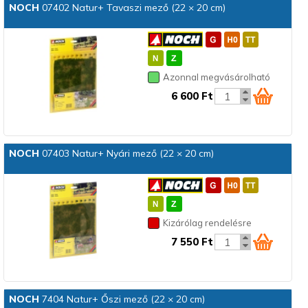
NOCH
07402 Natur+ Tavaszi mező (22 × 20 cm)
Azonnal megvásárolható
6 600 Ft
NOCH
07403 Natur+ Nyári mező (22 × 20 cm)
Kizárólag rendelésre
7 550 Ft
NOCH
7404 Natur+ Őszi mező (22 × 20 cm)