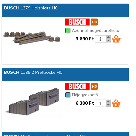
BUSCH
1379 Holzplatz H0
Azonnal megvásárolható
3 690 Ft
BUSCH
1395 2 Prellböcke H0
Előjegyezhető
6 300 Ft