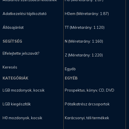
Adatkezelési tájékoztató
H0em (Méretarány: 1:87)
Állásajánlat
TT (Méretarány: 1:120)
SEGÍTSÉG
N (Méretarány: 1:160)
Elfelejtette jelszavát?
Z (Méretarány: 1:220)
Keresés
Egyéb
KATEGÓRIÁK
EGYÉB
LGB mozdonyok, kocsik
Prospektus, könyv, CD, DVD
LGB kiegészítők
Pótalkatrész árcsoportok
H0 mozdonyok, kocsik
Karácsonyi, téli termékek