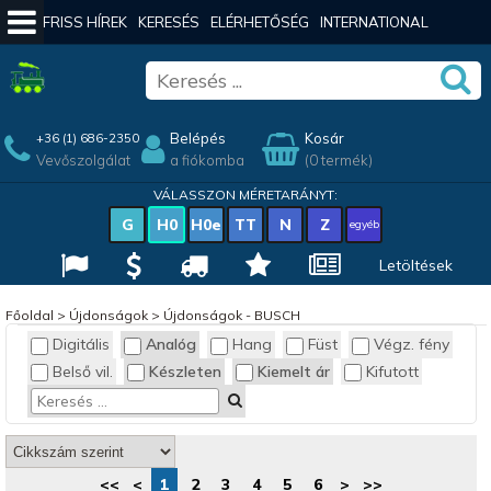
FRISS HÍREK
KERESÉS
ELÉRHETŐSÉG
INTERNATIONAL
Belépés
Kosár
+36 (1) 686-2350
Vevőszolgálat
a fiókomba
(0 termék)
VÁLASSZON MÉRETARÁNYT:
G
H0
H0e
TT
N
Z
egyéb
Letöltések
Főoldal
>
Újdonságok
>
Újdonságok - BUSCH
Digitális
Analóg
Hang
Füst
Végz. fény
Belső vil.
Készleten
Kiemelt ár
Kifutott
<<
<
1
2
3
4
5
6
>
>>