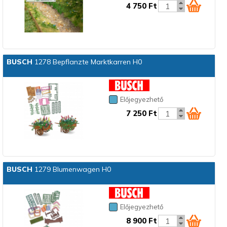
4 750 Ft
BUSCH
1278 Bepflanzte Marktkarren H0
Előjegyezhető
7 250 Ft
BUSCH
1279 Blumenwagen H0
Előjegyezhető
8 900 Ft