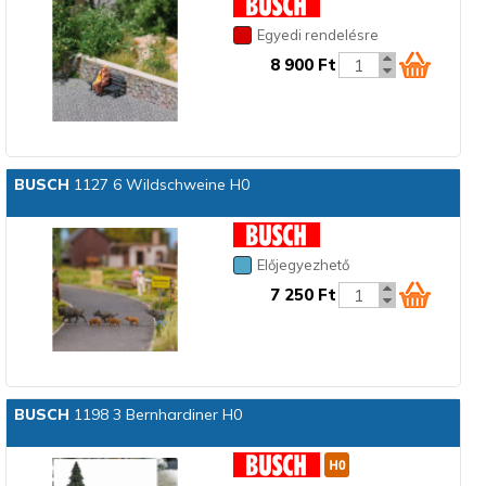
Egyedi rendelésre
8 900 Ft
BUSCH
1127 6 Wildschweine H0
Előjegyezhető
7 250 Ft
BUSCH
1198 3 Bernhardiner H0