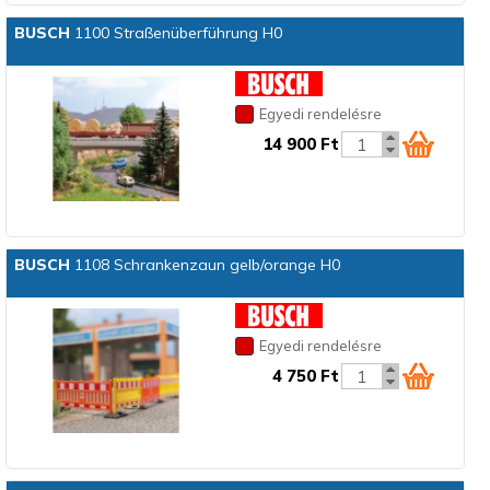
BUSCH
1100 Straßenüberführung H0
Egyedi rendelésre
14 900 Ft
BUSCH
1108 Schrankenzaun gelb/orange H0
Egyedi rendelésre
4 750 Ft