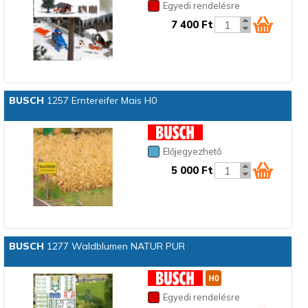
Egyedi rendelésre
7 400 Ft
BUSCH
1257 Erntereifer Mais H0
Előjegyezhető
5 000 Ft
BUSCH
1277 Waldblumen NATUR PUR
Egyedi rendelésre