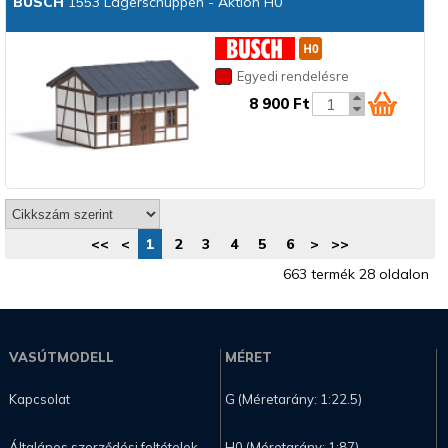
BUSCH
1553 Lagerschuppen - Aktion H0
Egyedi rendelésre
8 900 Ft
<<
<
1
2
3
4
5
6
>
>>
663 termék 28 oldalon
VASÚTMODELL
MÉRET
Kapcsolat
G (Méretarány: 1:22.5)
Általános szerződési feltételek
H0 (Méretarány: 1:87)