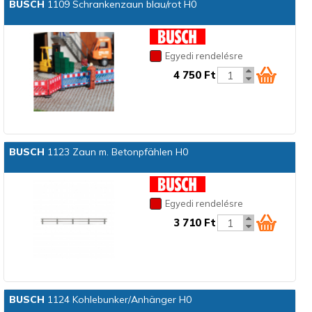
BUSCH
1109 Schrankenzaun blau/rot H0
Egyedi rendelésre
4 750 Ft
BUSCH
1123 Zaun m. Betonpfählen H0
Egyedi rendelésre
3 710 Ft
BUSCH
1124 Kohlebunker/Anhänger H0