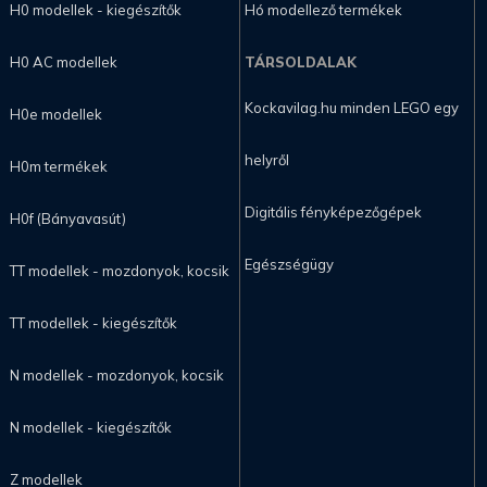
H0 modellek - kiegészítők
Hó modellező termékek
H0 AC modellek
TÁRSOLDALAK
Kockavilag.hu minden LEGO egy
H0e modellek
helyről
H0m termékek
Digitális fényképezőgépek
H0f (Bányavasút)
Egészségügy
TT modellek - mozdonyok, kocsik
TT modellek - kiegészítők
N modellek - mozdonyok, kocsik
N modellek - kiegészítők
Z modellek