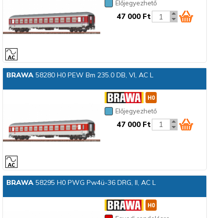
Előjegyezhető
47 000 Ft
BRAWA
58280 H0 PEW Bm 235.0 DB, VI, AC L
Előjegyezhető
47 000 Ft
BRAWA
58295 H0 PWG Pw4ü-36 DRG, II, AC L