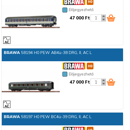
Előjegyezhető
47 000 Ft
BRAWA
58194 H0 PEW AB4ü-38 DRG, II, AC L
Előjegyezhető
47 000 Ft
BRAWA
58197 H0 PEW BC4ü-39 DRG, II, AC L