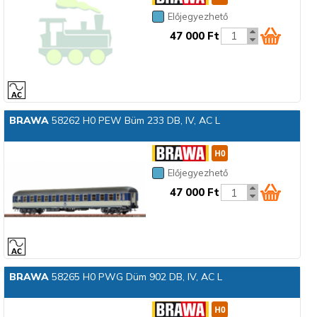
Előjegyezhető
47 000 Ft
BRAWA
58262 H0 PEW Büm 233 DB, IV, AC L
Előjegyezhető
47 000 Ft
BRAWA
58265 H0 PWG Düm 902 DB, IV, AC L