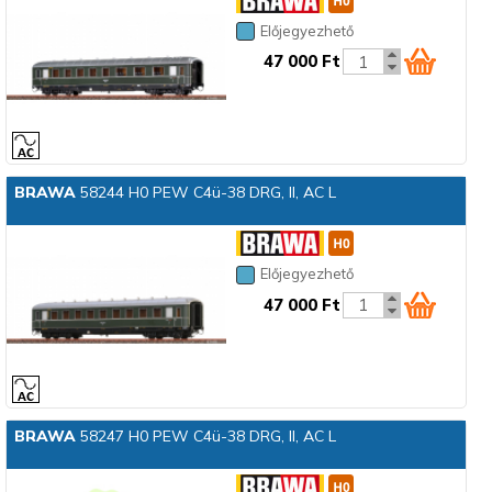
Előjegyezhető
47 000 Ft
BRAWA
58244 H0 PEW C4ü-38 DRG, II, AC L
Előjegyezhető
47 000 Ft
BRAWA
58247 H0 PEW C4ü-38 DRG, II, AC L