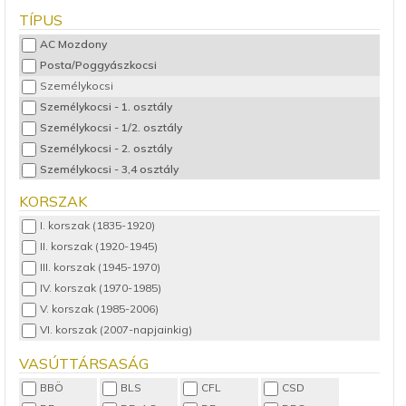
TÍPUS
AC Mozdony
Posta/Poggyászkocsi
Személykocsi
Személykocsi - 1. osztály
Személykocsi - 1/2. osztály
Személykocsi - 2. osztály
Személykocsi - 3,4 osztály
Teherkocsi
KORSZAK
Vezérlőkocsi
I. korszak (1835-1920)
II. korszak (1920-1945)
III. korszak (1945-1970)
IV. korszak (1970-1985)
V. korszak (1985-2006)
VI. korszak (2007-napjainkig)
VASÚTTÁRSASÁG
BBÖ
BLS
CFL
CSD