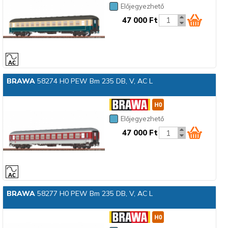
Előjegyezhető
47 000 Ft
BRAWA
58274 H0 PEW Bm 235 DB, V, AC L
Előjegyezhető
47 000 Ft
BRAWA
58277 H0 PEW Bm 235 DB, V, AC L