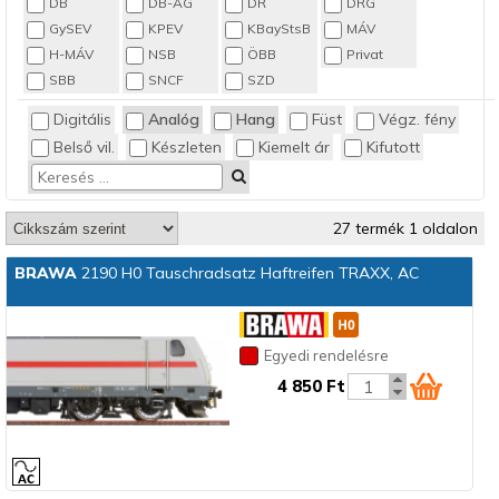
DB
DB-AG
DR
DRG
GySEV
KPEV
KBayStsB
MÁV
H-MÁV
NSB
ÖBB
Privat
SBB
SNCF
SZD
Digitális
Analóg
Hang
Füst
Végz. fény
Belső vil.
Készleten
Kiemelt ár
Kifutott
27 termék 1 oldalon
BRAWA
2190 H0 Tauschradsatz Haftreifen TRAXX, AC
Egyedi rendelésre
4 850 Ft