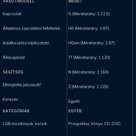
VASÚTMODELL
MÉRET
Kapcsolat
G (Méretarány: 1:22.5)
Általános szerződési feltételek
H0 (Méretarány: 1:87)
Adatkezelési tájékoztató
H0em (Méretarány: 1:87)
Állásajánlat
TT (Méretarány: 1:120)
SEGÍTSÉG
N (Méretarány: 1:160)
Elfelejtette jelszavát?
Z (Méretarány: 1:220)
Keresés
Egyéb
KATEGÓRIÁK
EGYÉB
LGB mozdonyok, kocsik
Prospektus, könyv, CD, DVD