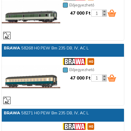
Előjegyezhető
47 000 Ft
BRAWA
58268 H0 PEW Bm 235 DB, IV, AC L
Előjegyezhető
47 000 Ft
BRAWA
58271 H0 PEW Bm 235 DB, IV, AC L