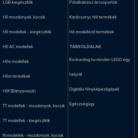
LGB kiegészítők
Pótalkatrész árcsoportok
H0 mozdonyok, kocsik
Karácsonyi, téli termékek
H0 modellek - kiegészítők
Hó modellező termékek
H0 AC modellek
TÁRSOLDALAK
Kockavilag.hu minden LEGO egy
H0e modellek
helyről
H0m termékek
Digitális fényképezőgépek
H0f (Bányavasút)
Egészségügy
TT modellek - mozdonyok, kocsik
TT modellek - kiegészítők
N modellek - mozdonyok, kocsik