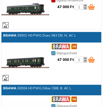
Egyedi rendelésre
47 000 Ft
BRAWA
58301 H0 PWG Dües 943 DB, IV, AC L
Előjegyezhető
47 000 Ft
BRAWA
58304 H0 PWG D4üe ÖBB, III, AC L
Előjegyezhető