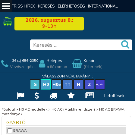
FRISS HÍREK
KERESÉS
ELÉRHETŐSÉG
INTERNATIONAL
2026. augusztus 8.:
9-13h
Belépés
Kosár
+36 (1) 686-2350
Vevőszolgálat
a fiókomba
(0 termék)
VÁLASSZON MÉRETARÁNYT:
G
H0
H0e
TT
N
Z
egyéb
Letöltések
Főoldal
>
H0 AC modellek
>
H0 AC (Märklin rendszer)
>
H0 AC BRAWA
mozdonyok
GYÁRTÓ
BRAWA