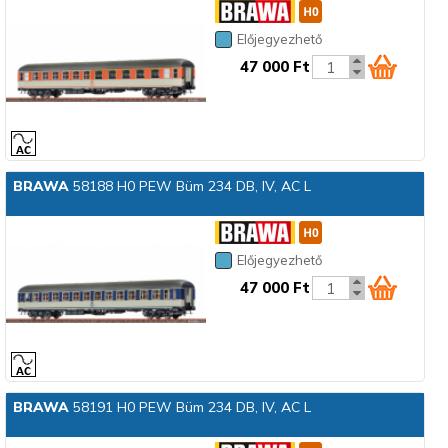
Előjegyezhető
47 000 Ft
BRAWA
58188 H0 PEW Büm 234 DB, IV, AC L
Előjegyezhető
47 000 Ft
BRAWA
58191 H0 PEW Büm 234 DB, IV, AC L