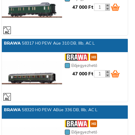
47 000 Ft
BRAWA
58317 H0 PEW Aüe 310 DB, IIIb, AC L
Előjegyezhető
47 000 Ft
BRAWA
58320 H0 PEW ABüe 336 DB, IIIb, AC L
Előjegyezhető