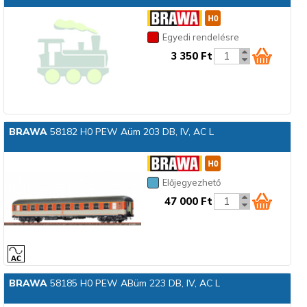
Egyedi rendelésre
3 350 Ft
BRAWA
58182 H0 PEW Aüm 203 DB, IV, AC L
Előjegyezhető
47 000 Ft
BRAWA
58185 H0 PEW ABüm 223 DB, IV, AC L