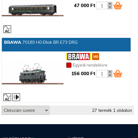
47 000 Ft
BRAWA
70183 H0 Ellok BR E73 DRG
Egyedi rendelésre
156 000 Ft
27 termék 1 oldalon