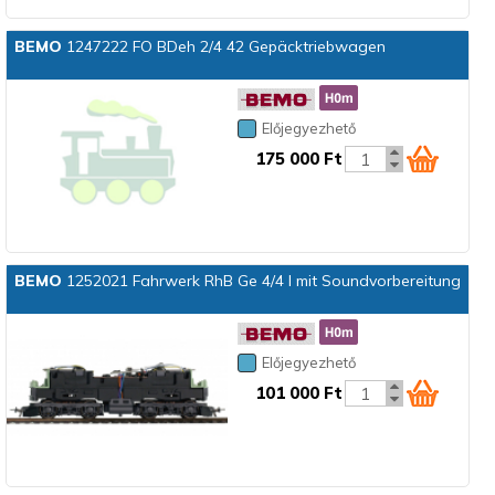
BEMO
1247222 FO BDeh 2/4 42 Gepäcktriebwagen
Előjegyezhető
175 000 Ft
BEMO
1252021 Fahrwerk RhB Ge 4/4 I mit Soundvorbereitung
Előjegyezhető
101 000 Ft