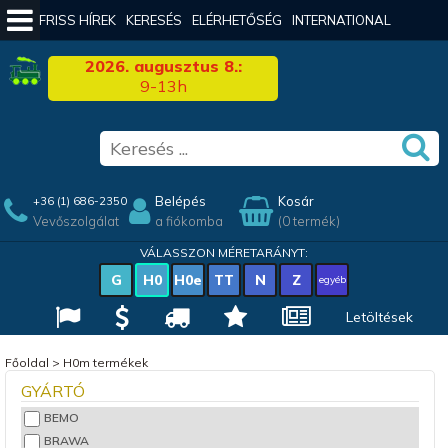
FRISS HÍREK
KERESÉS
ELÉRHETŐSÉG
INTERNATIONAL
2026. augusztus 8.:
9-13h
Belépés
Kosár
+36 (1) 686-2350
Vevőszolgálat
a fiókomba
(0 termék)
VÁLASSZON MÉRETARÁNYT:
G
H0
H0e
TT
N
Z
egyéb
Letöltések
Főoldal
>
H0m termékek
GYÁRTÓ
BEMO
BRAWA