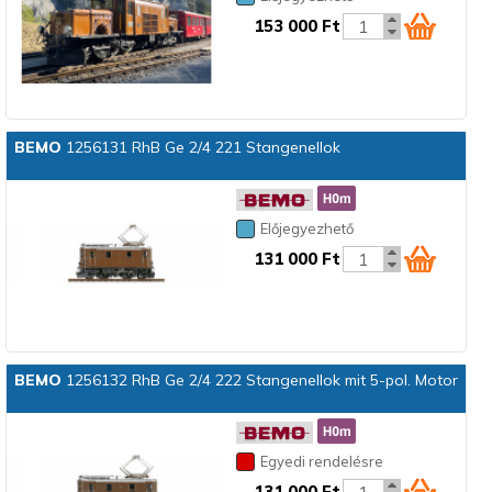
153 000 Ft
BEMO
1256131 RhB Ge 2/4 221 Stangenellok
Előjegyezhető
131 000 Ft
BEMO
1256132 RhB Ge 2/4 222 Stangenellok mit 5-pol. Motor
Egyedi rendelésre
131 000 Ft