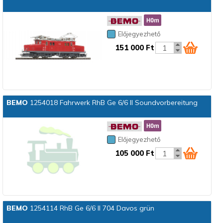
Előjegyezhető
151 000 Ft
BEMO
1254018 Fahrwerk RhB Ge 6/6 II Soundvorbereitung
Előjegyezhető
105 000 Ft
BEMO
1254114 RhB Ge 6/6 II 704 Davos grün