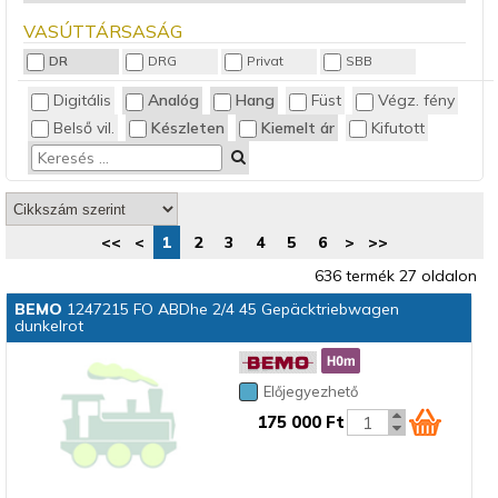
Teherkocsi
VASÚTTÁRSASÁG
DR
DRG
Privat
SBB
Digitális
Analóg
Hang
Füst
Végz. fény
Belső vil.
Készleten
Kiemelt ár
Kifutott
<<
<
1
2
3
4
5
6
>
>>
636 termék 27 oldalon
BEMO
1247215 FO ABDhe 2/4 45 Gepäcktriebwagen
dunkelrot
Előjegyezhető
175 000 Ft