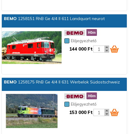
BEMO
1258151 RhB Ge 4/4 II 611 Landquart neurot
Előjegyezhető
144 000 Ft
BEMO
1258175 RhB Ge 4/4 II 631 Werbelok Südostschweiz
Előjegyezhető
153 000 Ft