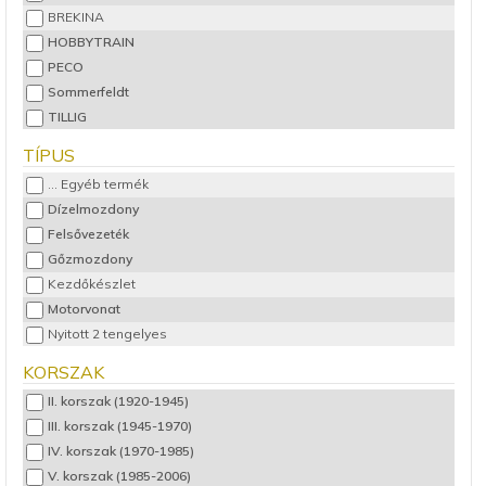
BREKINA
HOBBYTRAIN
PECO
Sommerfeldt
TILLIG
TÍPUS
... Egyéb termék
Dízelmozdony
Felsővezeték
Gőzmozdony
Kezdőkészlet
Motorvonat
Nyitott 2 tengelyes
Pőrekocsi
KORSZAK
Posta/Poggyászkocsi
II. korszak (1920-1945)
Sínek
III. korszak (1945-1970)
Személykocsi
IV. korszak (1970-1985)
Szerelvény készlet
V. korszak (1985-2006)
Tartálykocsi