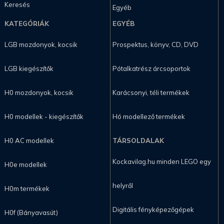
Keresés
Egyéb
KATEGÓRIÁK
EGYÉB
LGB mozdonyok, kocsik
Prospektus, könyv, CD, DVD
LGB kiegészítők
Pótalkatrész árcsoportok
H0 mozdonyok, kocsik
Karácsonyi, téli termékek
H0 modellek - kiegészítők
Hó modellező termékek
H0 AC modellek
TÁRSOLDALAK
Kockavilag.hu minden LEGO egy
H0e modellek
helyről
H0m termékek
Digitális fényképezőgépek
H0f (Bányavasút)