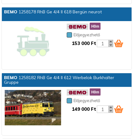
BEMO
1258178 RhB Ge 4/4 II 618 Bergün neurot
Előjegyezhető
153 000 Ft
BEMO
1258182 RhB Ge 4/4 II 612 Werbelok Burkhalter
Gruppe
Előjegyezhető
149 000 Ft