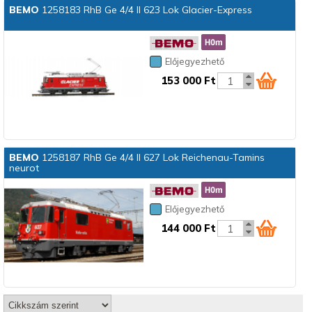
BEMO
1258183 RhB Ge 4/4 II 623 Lok Glacier-Express
Előjegyezhető
153 000 Ft
BEMO
1258187 RhB Ge 4/4 II 627 Lok Reichenau-Tamins
neurot
Előjegyezhető
144 000 Ft