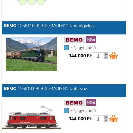
BEMO
1258110 RhB Ge 4/4 II 611 Nostalgielok
Előjegyezhető
144 000 Ft
BEMO
1258131 RhB Ge 4/4 II 631 Untervaz
Előjegyezhető
144 000 Ft