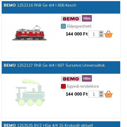
BEMO
1252116 RhB Ge 4/4 I 606 Kesch
Előjegyezhető
144 000 Ft
BEMO
1252127 RhB Ge 4/4 I 607 Surselva Universallok
Egyedi rendelésre
144 000 Ft
BEMO
1253535 BVZ HGe 4/4 15 Krokodil aktuell