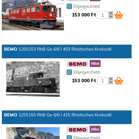
Előjegyezhető
153 000 Ft
BEMO
1255153 RhB Ge 6/6 I 403 Rhätisches Krokodil
Előjegyezhető
153 000 Ft
BEMO
1255155 RhB Ge 6/6 I 415 Rhätisches Krokodil
Előjegyezhető