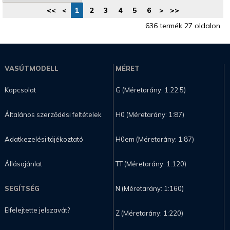
<<
<
1
2
3
4
5
6
>
>>
636 termék 27 oldalon
VASÚTMODELL
MÉRET
Kapcsolat
G (Méretarány: 1:22.5)
Általános szerződési feltételek
H0 (Méretarány: 1:87)
Adatkezelési tájékoztató
H0em (Méretarány: 1:87)
Állásajánlat
TT (Méretarány: 1:120)
SEGÍTSÉG
N (Méretarány: 1:160)
Elfelejtette jelszavát?
Z (Méretarány: 1:220)