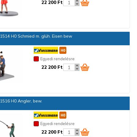
22 200 Ft
1514 H0 Schmied m. glüh. Eisen bew
Egyedi rendelésre
22 200 Ft
1516 H0 Angler, bew.
Egyedi rendelésre
22 200 Ft