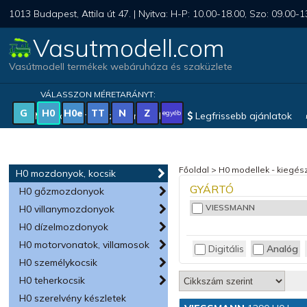
1013 Budapest, Attila út 47. | Nyitva: H-P: 10.00-18.00, Szo: 09.00-1
Vasutmodell.com
Vasútmodell termékek webáruháza és szaküzlete
VÁLASSZON MÉRETARÁNYT:
G
H0
H0e
TT
N
Z
egyéb
Magyar vonatkozású modellek
Legfrissebb ajánlatok
Főoldal
>
H0 modellek - kiegész
H0 mozdonyok, kocsik
GYÁRTÓ
H0 gőzmozdonyok
VIESSMANN
H0 villanymozdonyok
H0 dízelmozdonyok
H0 motorvonatok, villamosok
Digitális
Analóg
H0 személykocsik
H0 teherkocsik
H0 szerelvény készletek