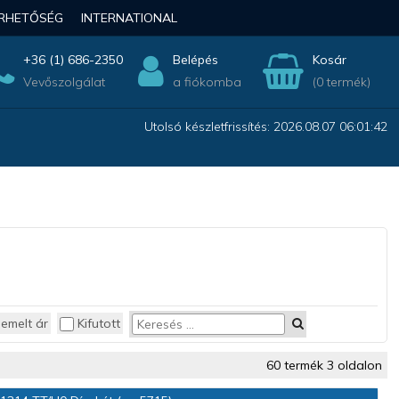
ÉRHETŐSÉG
INTERNATIONAL
+36 (1) 686-2350
Belépés
Kosár
Vevőszolgálat
a fiókomba
(0 termék)
Utolsó készletfrissítés: 2026.08.07 06:01:42
iemelt ár
Kifutott
60 termék 3 oldalon