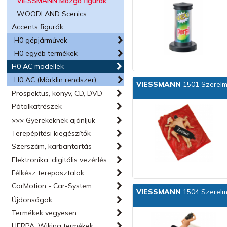
VIESSMANN Mozgó figurák
WOODLAND Scenics
Accents figurák
H0 gépjárművek
H0 egyéb termékek
H0 AC modellek
H0 AC (Märklin rendszer)
VIESSMANN
1501 Szerelm
Prospektus, könyv, CD, DVD
Pótalkatrészek
××× Gyerekeknek ajánljuk
Terepépítési kiegészítők
Szerszám, karbantartás
Elektronika, digitális vezérlés
Félkész terepasztalok
CarMotion - Car-System
VIESSMANN
1504 Szerelm
Újdonságok
Termékek vegyesen
HERPA, Wiking termékek