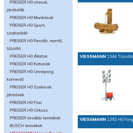
PREISER H0 utasok,
járókelők
PREISER H0 Munkások
PREISER H0 Sport,
szabadidő
PREISER H0 Rendőr, mentő,
tűzoltó
PREISER H0 Állatok
VIESSMANN
1344 Tűzoltós
PREISER H0 Katonák
PREISER H0 Ünnepség,
karnevál
PREISER H0 Szekerek,
járművek
PREISER H0 Piac
PREISER H0 Cirkusz
PREISER további termékek
VIESSMANN
1392 H0 Forgó
BUSCH termékek