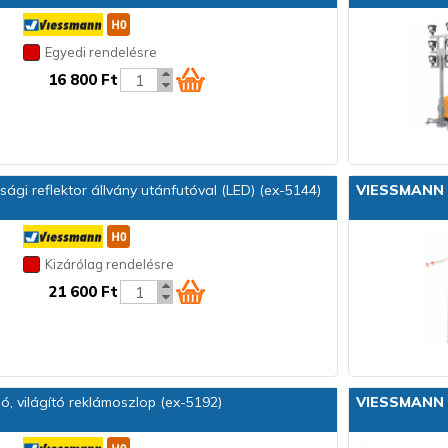
Egyedi rendelésre
16 800 Ft
ági reflektor állvány utánfutóval (LED) (ex-5144)
VIESSMANN
Kizárólag rendelésre
21 600 Ft
, világító reklámoszlop (ex-5192)
VIESSMANN