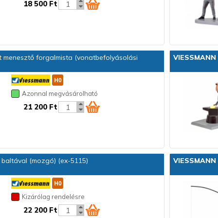
18 500 Ft
 menesztő forgalmista (vonatbefolyásolási
VIESSMANN
Azonnal megvásárolható
21 200 Ft
baltával (mozgó) (ex-5115)
VIESSMANN
Kizárólag rendelésre
22 200 Ft