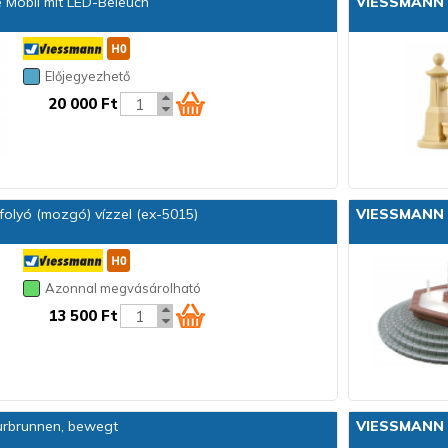
 Mobil mit LED-Beleuch
VIESSMANN
Előjegyezhető
20 000 Ft
 folyó (mozgó) vízzel (ex-5015)
VIESSMANN
Azonnal megvásárolható
13 500 Ft
rbrunnen, bewegt
VIESSMANN