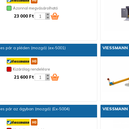
Azonnal megvásárolható
23 000 Ft
es pár a pléden (mozgó) (ex-5001)
VIESSMANN
Kizárólag rendelésre
21 600 Ft
es pár az ágyban (mozgó) (Ex-5004)
VIESSMANN