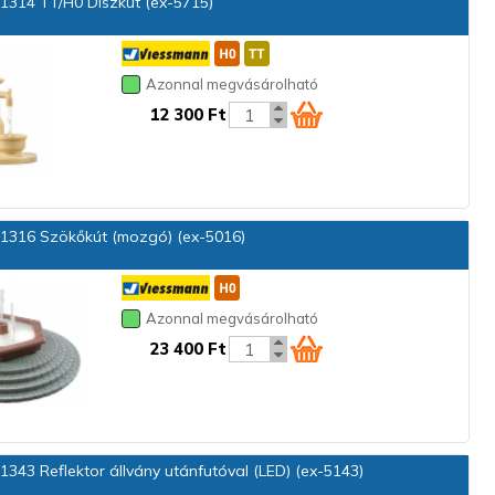
1314 TT/H0 Díszkút (ex-5715)
Azonnal megvásárolható
12 300 Ft
1316 Szökőkút (mozgó) (ex-5016)
Azonnal megvásárolható
23 400 Ft
1343 Reflektor állvány utánfutóval (LED) (ex-5143)