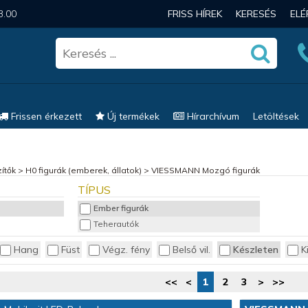
3.00
FRISS HÍREK
KERESÉS
EL
Frissen érkezett
Új termékek
Hírarchívum
Letöltések
ítők
>
H0 figurák (emberek, állatok)
>
VIESSMANN Mozgó figurák
TÍPUS
Ember figurák
Teherautók
Hang
Füst
Végz. fény
Belső vil.
Készleten
K
<<
<
1
2
3
>
>>