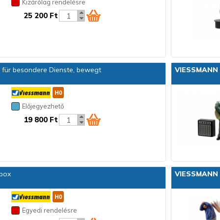
Kizárólag rendelésre
25 200 Ft
 für besondere Dienste, bewegt
VIESSMANN
Előjegyezhető
19 800 Ft
box
VIESSMANN
Egyedi rendelésre