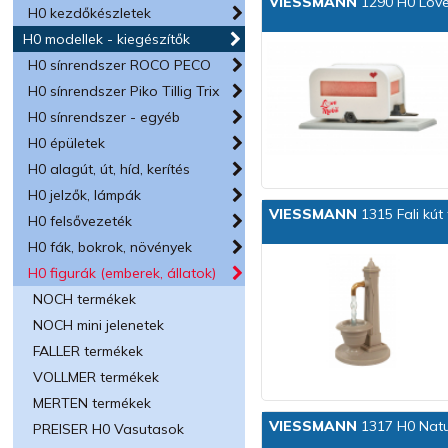
VIESSMANN
1290 H0 Love
H0 kezdőkészletek
H0 modellek - kiegészítők
H0 sínrendszer ROCO PECO
H0 sínrendszer Piko Tillig Trix
H0 sínrendszer - egyéb
H0 épületek
H0 alagút, út, híd, kerítés
H0 jelzők, lámpák
VIESSMANN
1315 Fali kút
H0 felsővezeték
H0 fák, bokrok, növények
H0 figurák (emberek, állatok)
NOCH termékek
NOCH mini jelenetek
FALLER termékek
VOLLMER termékek
MERTEN termékek
VIESSMANN
1317 H0 Natu
PREISER H0 Vasutasok