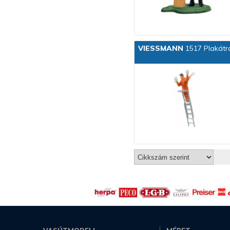
VIESSMANN
1517 Plakátr