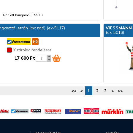
Ajánlott hangmodul: 5570
agasztó létrán (mozgó) (ex-5117)
VIESSMANN
(ex-5018)
Kizárólag rendelésre
17 600 Ft
<<
<
1
2
3
>
>>