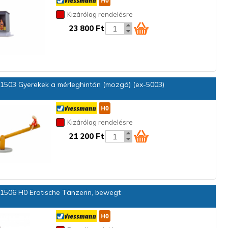
Kizárólag rendelésre
23 800 Ft
1503 Gyerekek a mérleghintán (mozgó) (ex-5003)
Kizárólag rendelésre
21 200 Ft
1506 H0 Erotische Tänzerin, bewegt