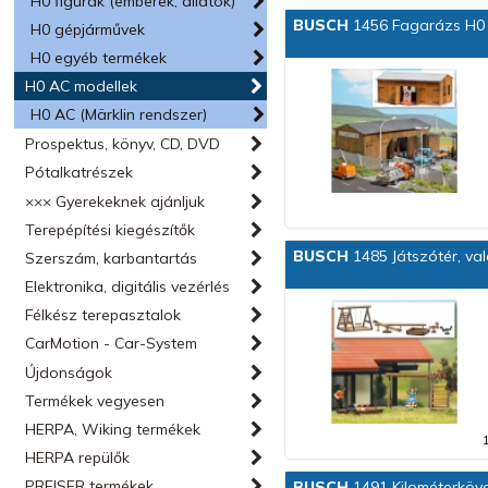
H0 figurák (emberek, állatok)
BUSCH
1456 Fagarázs H0
H0 gépjárművek
H0 egyéb termékek
H0 AC modellek
H0 AC (Märklin rendszer)
Prospektus, könyv, CD, DVD
Pótalkatrészek
××× Gyerekeknek ajánljuk
Terepépítési kiegészítők
BUSCH
1485 Játszótér, val
Szerszám, karbantartás
Elektronika, digitális vezérlés
Félkész terepasztalok
CarMotion - Car-System
Újdonságok
Termékek vegyesen
HERPA, Wiking termékek
HERPA repülők
PREISER termékek
BUSCH
1491 Kilométerköv