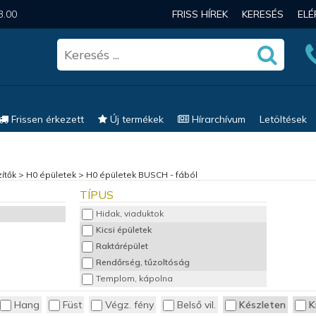
3.00
FRISS HÍREK
KERESÉS
EL
Frissen érkezett
Új termékek
Hírarchívum
Letöltések
ítők
>
H0 épületek
>
H0 épületek BUSCH - fából
TÍPUS
Hidak, viaduktok
Kicsi épületek
Raktárépület
Rendőrség, tűzoltóság
Templom, kápolna
Hang
Füst
Végz. fény
Belső vil.
Készleten
K