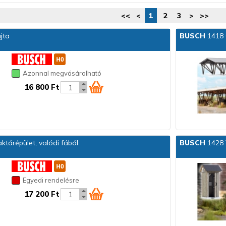
<<
<
1
2
3
>
>>
jta
BUSCH
1418 
Azonnal megvásárolható
16 800 Ft
ktárépület, valódi fából
BUSCH
1428 
Egyedi rendelésre
17 200 Ft