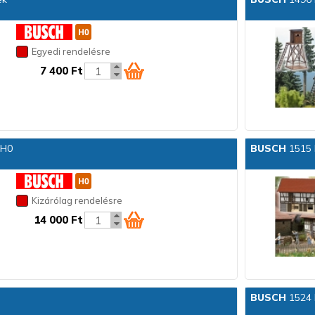
Egyedi rendelésre
7 400 Ft
 H0
BUSCH
1515 L
Kizárólag rendelésre
14 000 Ft
BUSCH
1524 