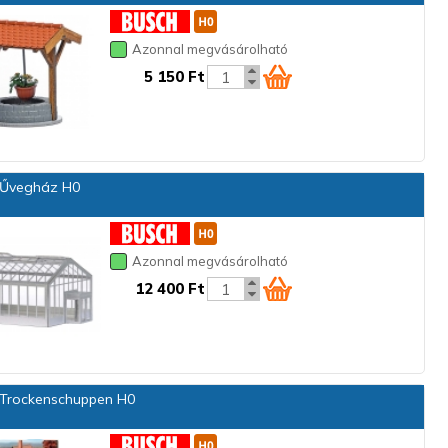
Azonnal megvásárolható
5 150 Ft
Űvegház H0
Azonnal megvásárolható
12 400 Ft
Trockenschuppen H0