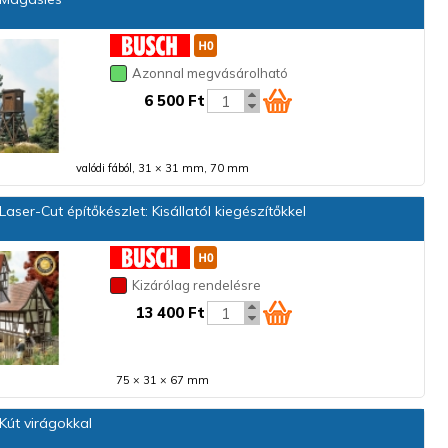
Azonnal megvásárolható
6 500 Ft
valódi fából, 31 × 31 mm, 70 mm
aser-Cut építőkészlet: Kisállatól kiegészítőkkel
Kizárólag rendelésre
13 400 Ft
75 × 31 × 67 mm
Kút virágokkal