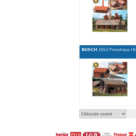
BUSCH
1552 Presshaus H