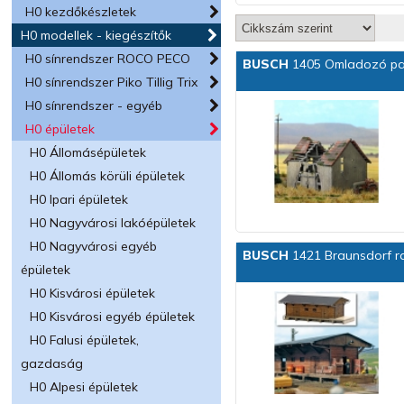
H0 kezdőkészletek
H0 modellek - kiegészítők
H0 sínrendszer ROCO PECO
BUSCH
1405 Omladozó pa
H0 sínrendszer Piko Tillig Trix
H0 sínrendszer - egyéb
H0 épületek
H0 Állomásépületek
H0 Állomás körüli épületek
H0 Ipari épületek
H0 Nagyvárosi lakóépületek
H0 Nagyvárosi egyéb
BUSCH
1421 Braunsdorf ra
épületek
H0 Kisvárosi épületek
H0 Kisvárosi egyéb épületek
H0 Falusi épületek,
gazdaság
H0 Alpesi épületek