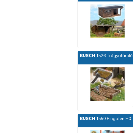
BUSCH
1526 Trágyatároló 
BUSCH
1550 Ringofen H0