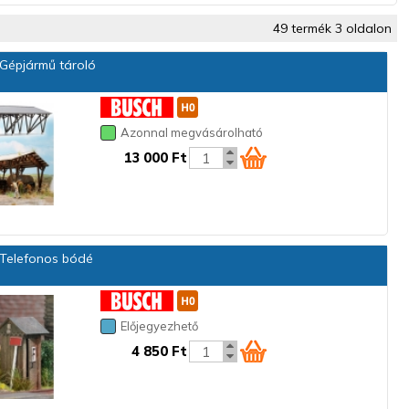
49 termék 3 oldalon
Gépjármű tároló
Azonnal megvásárolható
13 000 Ft
Telefonos bódé
Előjegyezhető
4 850 Ft