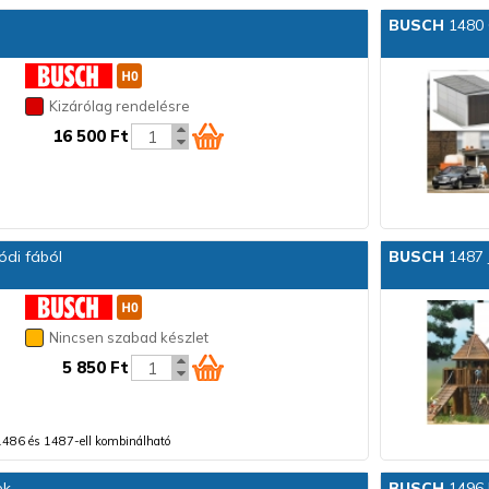
BUSCH
1480 
Kizárólag rendelésre
16 500 Ft
ódi fából
BUSCH
1487 J
Nincsen szabad készlet
5 850 Ft
1486 és 1487-ell kombinálható
ek
BUSCH
1496 