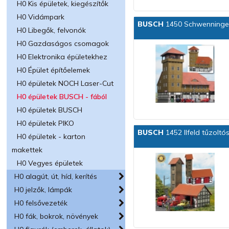
H0 Kis épületek, kiegészítők
H0 Vidámpark
BUSCH
1450 Schwenningen 
H0 Libegők, felvonók
H0 Gazdaságos csomagok
H0 Elektronika épületekhez
H0 Épület építőelemek
H0 épületek NOCH Laser-Cut
H0 épületek BUSCH - fából
H0 épületek BUSCH
H0 épületek PIKO
BUSCH
1452 Ilfeld tűzoltó
H0 épületek - karton
makettek
H0 Vegyes épületek
H0 alagút, út, híd, kerítés
H0 jelzők, lámpák
H0 felsővezeték
H0 fák, bokrok, növények