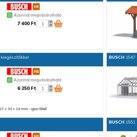
Azonnal megvásárolható
7 400 Ft
kiegészítőkkel
BUSCH
1547 
Azonnal megvásárolható
6 250 Ft
57 × 30 × 14 mm - igazi fából
BUSCH
1551 