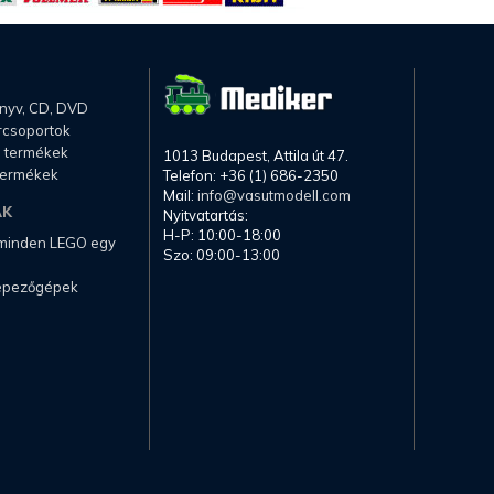
önyv, CD, DVD
rcsoportok
li termékek
1013 Budapest, Attila út 47.
termékek
Telefon: +36 (1) 686-2350
Mail:
info@vasutmodell.com
AK
Nyitvatartás:
H-P: 10:00-18:00
 minden LEGO egy
Szo: 09:00-13:00
képezőgépek