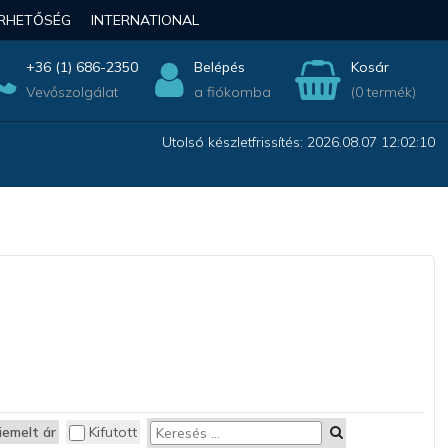
ÉRHETŐSÉG
INTERNATIONAL
+36 (1) 686-2350
Belépés
Kosár
Vevőszolgálat
a fiókomba
(0 termék)
Utolsó készletfrissítés: 2026.08.07 12:02:10
iemelt ár
Kifutott