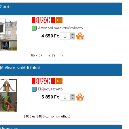
Garázs
Azonnal megvásárolható
4 650 Ft
65 × 37 mm, 29 mm
átékvár, valódi fából
Előjegyezhető
5 850 Ft
1485 és 1486-tal kombinálható
Magasles