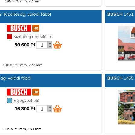
195 × 75 mm, 72 mm
tűzoltóság, valódi fából
BUSCH
1451 
Kizárólag rendelésre
30 600 Ft
190 × 123 mm, 227 mm
ság, valódi fából
BUSCH
1455 
Előjegyezhető
16 800 Ft
135 × 75 mm, 153 mm