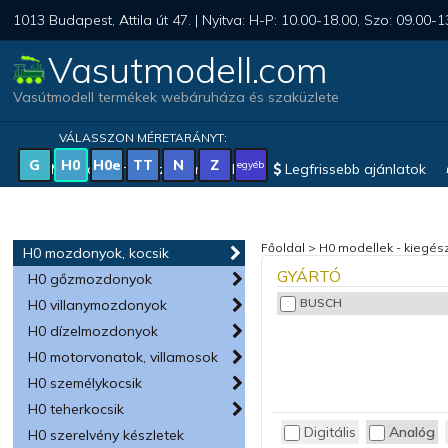
1013 Budapest, Attila út 47. | Nyitva: H-P: 10.00-18.00, Szo: 09.00-1
Vasutmodell.com
Vasútmodell termékek webáruháza és szaküzlete
VÁLASSZON MÉRETARÁNYT:
G
H0
H0e
TT
N
Z
egyéb
Magyar vonatkozású modellek
Legfrissebb ajánlatok
Főoldal
>
H0 modellek - kiegész
H0 mozdonyok, kocsik
GYÁRTÓ
H0 gőzmozdonyok
BUSCH
H0 villanymozdonyok
H0 dízelmozdonyok
H0 motorvonatok, villamosok
H0 személykocsik
H0 teherkocsik
Digitális
Analóg
H0 szerelvény készletek