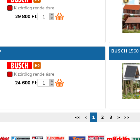
Kizárólag rendelésre
29 800 Ft
0
BUSCH
1560 
Kizárólag rendelésre
24 600 Ft
<<
<
1
2
3
>
>>