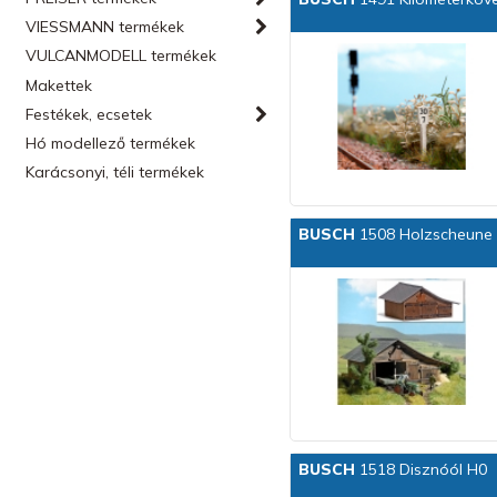
VIESSMANN termékek
VULCANMODELL termékek
Makettek
Festékek, ecsetek
Hó modellező termékek
Karácsonyi, téli termékek
BUSCH
1508 Holzscheune
BUSCH
1518 Disznóól H0