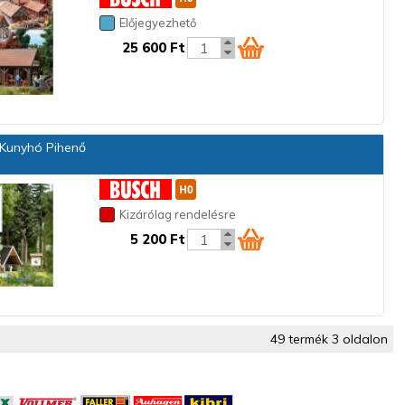
Előjegyezhető
25 600 Ft
Kunyhó Pihenő
Kizárólag rendelésre
5 200 Ft
49 termék 3 oldalon