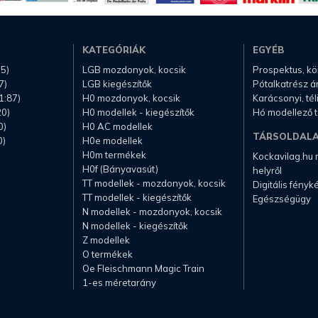
KATEGÓRIÁK
EGYÉB
.5)
LGB mozdonyok, kocsik
Prospektus, k
7)
LGB kiegészítők
Pótalkatrész á
1:87)
H0 mozdonyok, kocsik
Karácsonyi, té
20)
H0 modellek - kiegészítők
Hó modellező 
0)
H0 AC modellek
TÁRSOLDAL
0)
H0e modellek
H0m termékek
Kockavilag.hu
H0f (Bányavasút)
helyről
TT modellek - mozdonyok, kocsik
Digitális fény
TT modellek - kiegészítők
Egészségügy
N modellek - mozdonyok, kocsik
N modellek - kiegészítők
Z modellek
O termékek
Oe Fleischmann Magic Train
1-es méretarány