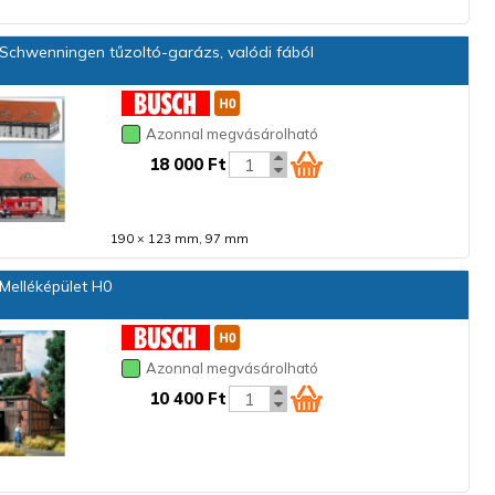
Schwenningen tűzoltó-garázs, valódi fából
Azonnal megvásárolható
18 000 Ft
190 × 123 mm, 97 mm
Melléképület H0
Azonnal megvásárolható
10 400 Ft