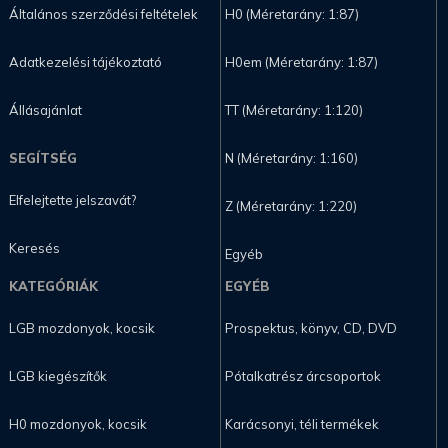
Általános szerződési feltételek
H0 (Méretarány: 1:87)
Adatkezelési tájékoztató
H0em (Méretarány: 1:87)
Állásajánlat
TT (Méretarány: 1:120)
SEGÍTSÉG
N (Méretarány: 1:160)
Elfelejtette jelszavát?
Z (Méretarány: 1:220)
Keresés
Egyéb
KATEGÓRIÁK
EGYÉB
LGB mozdonyok, kocsik
Prospektus, könyv, CD, DVD
LGB kiegészítők
Pótalkatrész árcsoportok
H0 mozdonyok, kocsik
Karácsonyi, téli termékek