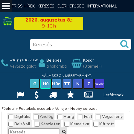
FRISS HÍREK
KERESÉS
ELÉRHETŐSÉG
INTERNATIONAL
2026. augusztus 8.:
9-13h
Belépés
Kosár
+36 (1) 686-2350
Vevőszolgálat
a fiókomba
(0 termék)
VÁLASSZON MÉRETARÁNYT:
G
H0
H0e
TT
N
Z
egyéb
Letöltések
Főoldal
>
Festékek, ecsetek
>
Vallejo - Hobby sorozat
Digitális
Analóg
Hang
Füst
Végz. fény
Belső vil.
Készleten
Kiemelt ár
Kifutott