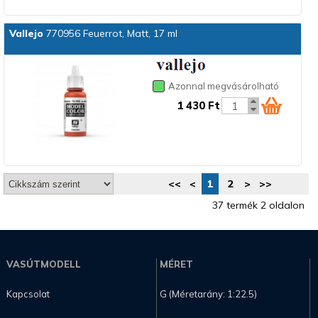
Vallejo
770956 Feuerrot, Matt, 17 ml
Azonnal megvásárolható
1 430 Ft
<<
<
1
2
>
>>
37 termék 2 oldalon
VASÚTMODELL
MÉRET
Kapcsolat
G (Méretarány: 1:22.5)