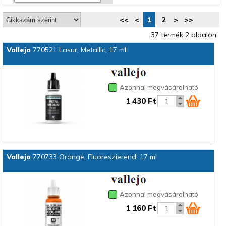
<<
<
1
2
>
>>
37 termék 2 oldalon
Vallejo
770521 Lasur, Metallic, 17 ml
Azonnal megvásárolható
1 430 Ft
Vallejo
770733 Orange, Fluoreszierend, 17 ml
Azonnal megvásárolható
1 160 Ft