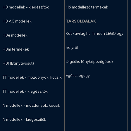
H0 modellek - kiegészítők
Hó modellező termékek
H0 AC modellek
TÁRSOLDALAK
Kockavilag.hu minden LEGO egy
H0e modellek
helyről
H0m termékek
Digitális fényképezőgépek
H0f (Bányavasút)
Egészségügy
TT modellek - mozdonyok, kocsik
TT modellek - kiegészítők
N modellek - mozdonyok, kocsik
N modellek - kiegészítők