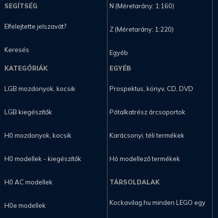
SEGÍTSÉG
N (Méretarány: 1:160)
Elfelejtette jelszavát?
Z (Méretarány: 1:220)
Keresés
Egyéb
KATEGÓRIÁK
EGYÉB
LGB mozdonyok, kocsik
Prospektus, könyv, CD, DVD
LGB kiegészítők
Pótalkatrész árcsoportok
H0 mozdonyok, kocsik
Karácsonyi, téli termékek
H0 modellek - kiegészítők
Hó modellező termékek
H0 AC modellek
TÁRSOLDALAK
Kockavilag.hu minden LEGO egy
H0e modellek