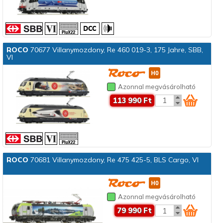
ROCO
70677 Villanymozdony, Re 460 019-3, 175 Jahre, SBB,
VI
Azonnal megvásárolható
113 990 Ft
ROCO
70681 Villanymozdony, Re 475 425-5, BLS Cargo, VI
Azonnal megvásárolható
79 990 Ft