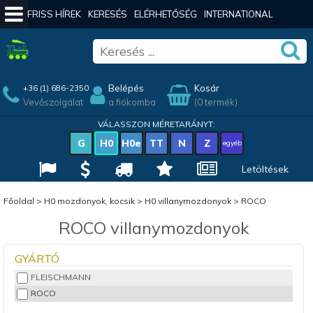
FRISS HÍREK
KERESÉS
ELÉRHETŐSÉG
INTERNATIONAL
Belépés
Kosár
+36 (1) 686-2350
Vevőszolgálat
a fiókomba
(0 termék)
VÁLASSZON MÉRETARÁNYT:
G
H0
H0e
TT
N
Z
egyéb
Letöltések
Főoldal
>
H0 mozdonyok, kocsik
>
H0 villanymozdonyok
>
ROCO
ROCO villanymozdonyok
GYÁRTÓ
FLEISCHMANN
ROCO