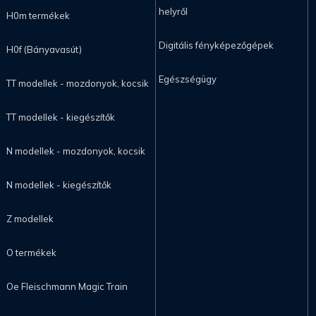
helyről
H0m termékek
Digitális fényképezőgépek
H0f (Bányavasút)
Egészségügy
TT modellek - mozdonyok, kocsik
TT modellek - kiegészítők
N modellek - mozdonyok, kocsik
N modellek - kiegészítők
Z modellek
O termékek
Oe Fleischmann Magic Train