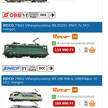
ROCO
70561 Villanymozdony, BB 25233, SNCF, IV, DCC-
hangos
Azonnal megvásárolható
119 990 Ft
ROCO
70652 Villanymozdony, BR 186 908-6, SBB/RAlpin, VI,
DCC-hangos
Azonnal megvásárolható
109 990 Ft