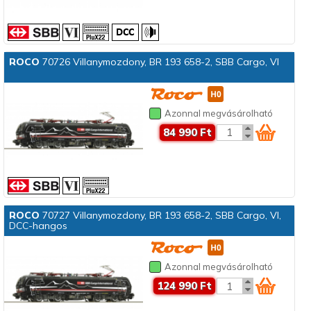
ROCO
70726 Villanymozdony, BR 193 658-2, SBB Cargo, VI
Azonnal megvásárolható
84 990 Ft
ROCO
70727 Villanymozdony, BR 193 658-2, SBB Cargo, VI,
DCC-hangos
Azonnal megvásárolható
124 990 Ft