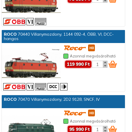
ROCO
70440 Villanymozdony, 1144 092-4, ÖBB, VI, DCC-
hangos
Azonnal megvásárolható
119 990 Ft
ROCO
70470 Villanymozdony, 2D2 9128, SNCF, IV
Azonnal megvásárolható
95 990 Ft