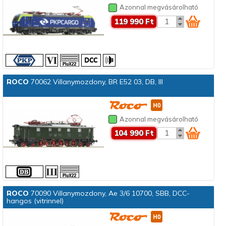
Azonnal megvásárolható
119 990 Ft
ROCO
70062 Villanymozdony, BR E52 03, DB, III
Azonnal megvásárolható
104 990 Ft
ROCO
70090 Villanymozdony, Ae 3/6 10700, SBB, DCC-
hangos (vitrinnel)