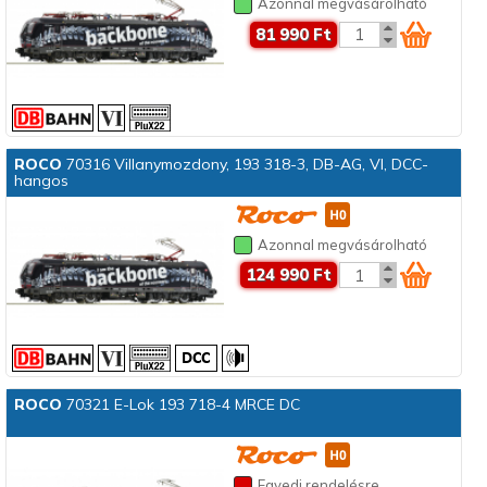
Azonnal megvásárolható
81 990 Ft
ROCO
70316 Villanymozdony, 193 318-3, DB-AG, VI, DCC-
hangos
Azonnal megvásárolható
124 990 Ft
ROCO
70321 E-Lok 193 718-4 MRCE DC
Egyedi rendelésre