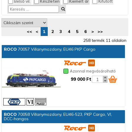
Belső vil.
Készleten
Kiemelt ár
Kifutott
<<
<
1
2
3
4
5
6
>
>>
258 termék 11 oldalon
ROCO
70057 Villanymozdony, EU46 PKP Cargo
Azonnal megvásárolható
99 000 Ft
ROCO
70058 Villanymozdony, EU46-523, PKP Cargo, VI,
DCC-hangos