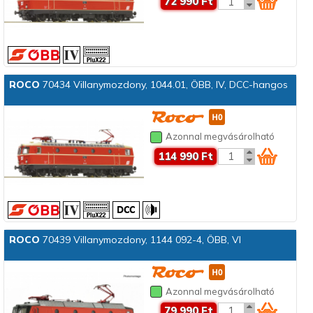
72 990 Ft
ROCO
70434 Villanymozdony, 1044.01, ÖBB, IV, DCC-hangos
Azonnal megvásárolható
114 990 Ft
ROCO
70439 Villanymozdony, 1144 092-4, ÖBB, VI
Azonnal megvásárolható
79 990 Ft