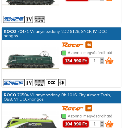
ROCO
70471 Villanymozdony, 2D2 9128, SNCF, IV, DCC-
hangos
Azonnal megvásárolható
134 990 Ft
ROCO
70504 Villanymozdony, Rh 1016, City Airport Train,
ÖBB, VI, DCC-hangos
Azonnal megvásárolható
104 990 Ft