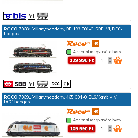
ROCO
70684 Villanymozdony, BR 193 701-0, SBB, VI, DCC-
hangos
Azonnal megvásárolható
129 990 Ft
ROCO
70691 Villanymozdony, 465 004-0, BLS/Kambly, VI,
DCC-hangos
Azonnal megvásárolható
109 990 Ft