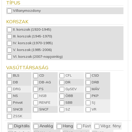
TÍPUS
Villanymozdony
KORSZAK
II. korszak (1920-1945)
III. korszak (1945-1970)
IV. korszak (1970-1985)
V. korszak (1985-2006)
VI. korszak (2007-napjainkig)
VASÚTTÁRSASÁG
BLS
CD
CFL
CSD
DB
DB-AG
DR
DRB
DRG
FS
GySEV
MÁV
NS
NSB
ÖBB
PKP
Privat
RENFE
SBB
SJ
SNCB
SNCF
SZ
VR
ZSSK
Digitális
Analóg
Hang
Füst
Végz. fény