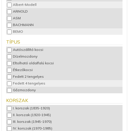
Albert-Modell
ARNOLD
ASM
BACHMANN
BEMO
BRAWA
TÍPUS
BREKINA
Autószállító kocsi
ELECTROTREN
Dízelmozdony
FALLER
Eltolható oldalfalú kocsi
FLEISCHMANN
Étkezőkocsi
HOBBYTRAIN
Fedett 2 tengelyes
JÄGERNDORFER
Fedett 4 tengelyes
KATO
Gőzmozdony
Kuehn-Modell
Hálókocsi
LILIPUT
KORSZAK
Hűtőkocsi
LS Models
I. korszak (1835-1920)
Kezdőkészlet
MTB
II. korszak (1920-1945)
Kezdőkészlet - analóg
NME
III. korszak (1945-1970)
Kezdőkészlet - digitális
PIKO
IV. korszak (1970-1985)
Konténerszállító kocsi