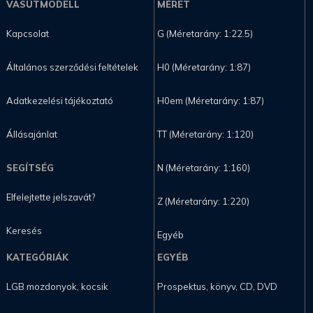
VASÚTMODELL
MÉRET
Kapcsolat
G (Méretarány: 1:22.5)
Általános szerződési feltételek
H0 (Méretarány: 1:87)
Adatkezelési tájékoztató
H0em (Méretarány: 1:87)
Állásajánlat
TT (Méretarány: 1:120)
SEGÍTSÉG
N (Méretarány: 1:160)
Elfelejtette jelszavát?
Z (Méretarány: 1:220)
Keresés
Egyéb
KATEGÓRIÁK
EGYÉB
LGB mozdonyok, kocsik
Prospektus, könyv, CD, DVD