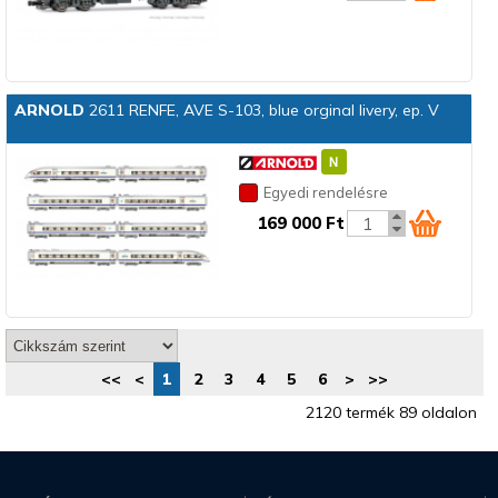
ARNOLD
2611 RENFE, AVE S-103, blue orginal livery, ep. V
Egyedi rendelésre
169 000 Ft
<<
<
1
2
3
4
5
6
>
>>
2120 termék 89 oldalon