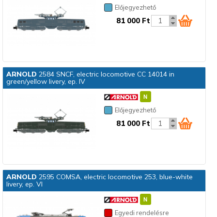
Előjegyezhető
81 000 Ft
ARNOLD
2584 SNCF, electric locomotive CC 14014 in
green/yellow livery, ep. IV
Előjegyezhető
81 000 Ft
ARNOLD
2595 COMSA, electric locomotive 253, blue-white
livery, ep. VI
Egyedi rendelésre