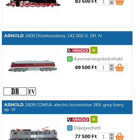
83 500 Ft
ARNOLD
2600 Dízelmozdony, 142 002-5, DR, IV
Azonnal megvásárolható
69 500 Ft
ARNOLD
2609 COMSA, electric locomotive 269, grey livery,
ep. VI
Előjegyezhető
77 500 Ft