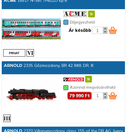
ACME
16517 N-Set THELLO Ep.6
Előjegyezhető
Ár később
ARNOLD
2335 Gőzmozdony, BR 42 848, DR, III
Azonnal megvásárolható
79 990 Ft
ARNOLD
2370 Villanymozdony, class 155 of the DB AG, livery