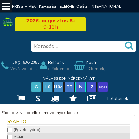
FRISS HÍREK
KERESÉS
ELÉRHETŐSÉG
INTERNATIONAL
2026. augusztus 8.:
9-13h
Belépés
Kosár
+36 (1) 686-2350
Vevőszolgálat
a fiókomba
(0 termék)
VÁLASSZON MÉRETARÁNYT:
G
H0
H0e
TT
N
Z
egyéb
Letöltések
Főoldal
>
N modellek - mozdonyok, kocsik
GYÁRTÓ
(Egyéb gyártó)
ACME