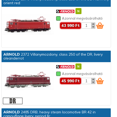
orient red
Azonnal megvásárolható
43 990 Ft
ARNOLD
2372 Villanymozdony, class 250 of the DR, livery
oleanderrot
Azonnal megvásárolható
45 990 Ft
ARNOLD
2485 DRB, heavy steam locomotive BR 42 in
camouflage livery, period IIc