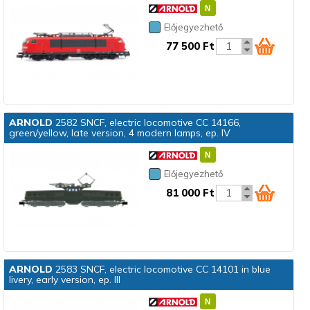
Előjegyezhető
77 500 Ft
ARNOLD
2582 SNCF, electric locomotive CC 14166,
green/yellow, late version, 4 modern lamps, ep. IV
Előjegyezhető
81 000 Ft
ARNOLD
2583 SNCF, electric locomotive CC 14101 in blue
livery, early version, ep. III