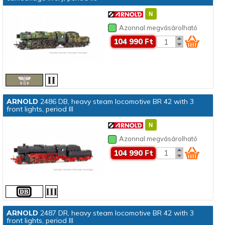
Azonnal megvásárolható
104 990 Ft
ARNOLD
2486 DB, heavy steam locomotive BR 42 with 3
front lights, period III
Azonnal megvásárolható
104 990 Ft
ARNOLD
2487 DR, heavy steam locomotive BR 42 with 3
front lights, period III