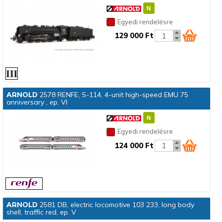
Egyedi rendelésre
129 000 Ft
ARNOLD
2578 RENFE, S-114, 4-unit high-speed EMU 75
anniversary , ep. VI
Egyedi rendelésre
124 000 Ft
ARNOLD
2581 DB, electric locomotive 103 233, long body
shell, traffic red, ep. V