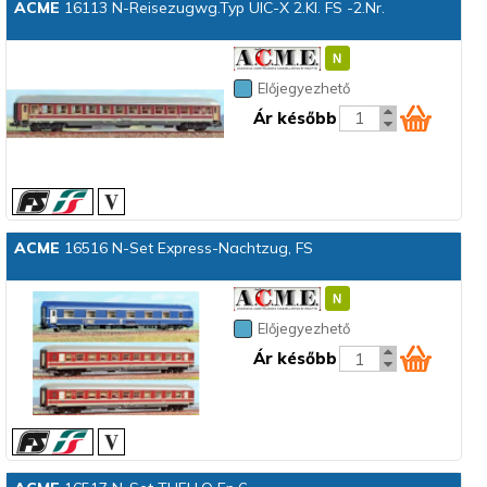
ACME
16113 N-Reisezugwg.Typ UIC-X 2.Kl. FS -2.Nr.
Előjegyezhető
Ár később
ACME
16516 N-Set Express-Nachtzug, FS
Előjegyezhető
Ár később