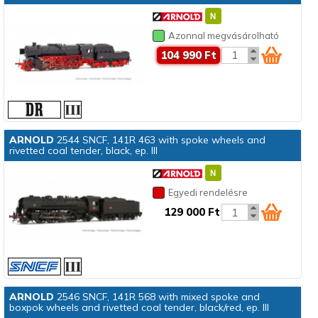
Azonnal megvásárolható
104 990 Ft
ARNOLD
2544 SNCF, 141R 463 with spoke wheels and
rivetted coal tender, black, ep. III
Egyedi rendelésre
129 000 Ft
ARNOLD
2546 SNCF, 141R 568 with mixed spoke and
boxpok wheels and rivetted coal tender, black/red, ep. III