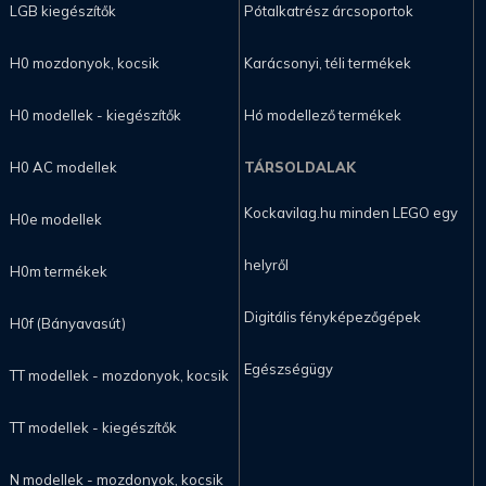
LGB kiegészítők
Pótalkatrész árcsoportok
H0 mozdonyok, kocsik
Karácsonyi, téli termékek
H0 modellek - kiegészítők
Hó modellező termékek
H0 AC modellek
TÁRSOLDALAK
Kockavilag.hu minden LEGO egy
H0e modellek
helyről
H0m termékek
Digitális fényképezőgépek
H0f (Bányavasút)
Egészségügy
TT modellek - mozdonyok, kocsik
TT modellek - kiegészítők
N modellek - mozdonyok, kocsik