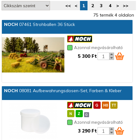
<<
<
1
2
3
4
>
>>
75 termék 4 oldalon
NOCH
07461 Strohballen 36 Stück
Azonnal megvásárolható
5 300 Ft
NOCH
08081 Aufbewahrungsdosen-Set, Farben & Kleber
Azonnal megvásárolható
3 290 Ft