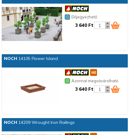
Előjegyezhető
3 640 Ft
NOCH
14105 Flower Island
Azonnal megvásárolható
3 640 Ft
NOCH
14209 Wrought Iron Railings