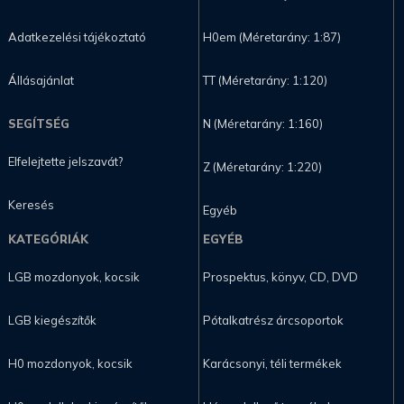
Adatkezelési tájékoztató
H0em (Méretarány: 1:87)
Állásajánlat
TT (Méretarány: 1:120)
SEGÍTSÉG
N (Méretarány: 1:160)
Elfelejtette jelszavát?
Z (Méretarány: 1:220)
Keresés
Egyéb
KATEGÓRIÁK
EGYÉB
LGB mozdonyok, kocsik
Prospektus, könyv, CD, DVD
LGB kiegészítők
Pótalkatrész árcsoportok
H0 mozdonyok, kocsik
Karácsonyi, téli termékek