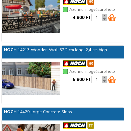
Azonnal megvásárolható
4 800 Ft
NOCH
14213 Wooden Wall, 37,2 cm long, 2,4 cm high
Azonnal megvásárolható
5 800 Ft
NOCH
14429 Large Concrete Slabs