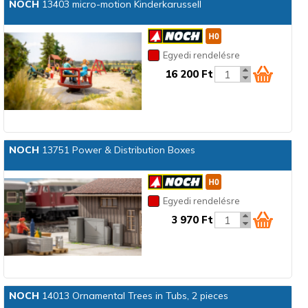
NOCH
13403 micro-motion Kinderkarussell
Egyedi rendelésre
16 200 Ft
NOCH
13751 Power & Distribution Boxes
Egyedi rendelésre
3 970 Ft
NOCH
14013 Ornamental Trees in Tubs, 2 pieces