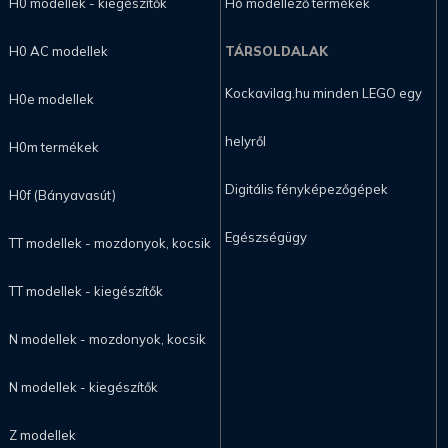
H0 modellek - kiegészítők
Hó modellező termékek
H0 AC modellek
TÁRSOLDALAK
Kockavilag.hu minden LEGO egy
H0e modellek
helyről
H0m termékek
Digitális fényképezőgépek
H0f (Bányavasút)
Egészségügy
TT modellek - mozdonyok, kocsik
TT modellek - kiegészítők
N modellek - mozdonyok, kocsik
N modellek - kiegészítők
Z modellek