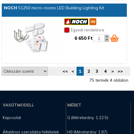
NOCH
51250 micro-rooms LED Building Lighting Kit
Egyedi rendelésre
6 650 Ft
<<
<
1
2
3
4
>
>>
75 termék 4 oldalon
VASÚTMODELL
MÉRET
Kapcsolat
G (Méretarány: 1:22.5)
Általános szerződési feltételek
H0 (Méretarány: 1:87)