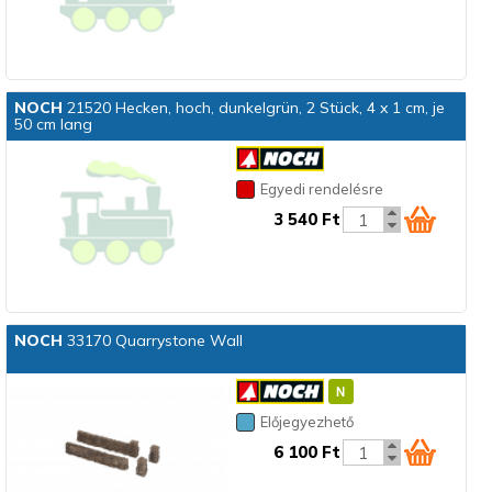
NOCH
21520 Hecken, hoch, dunkelgrün, 2 Stück, 4 x 1 cm, je
50 cm lang
Egyedi rendelésre
3 540 Ft
NOCH
33170 Quarrystone Wall
Előjegyezhető
6 100 Ft