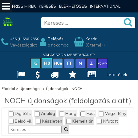
FRISS HÍREK
KERESÉS
ELÉRHETŐSÉG
INTERNATIONAL
Belépés
Kosár
+36 (1) 686-2350
Vevőszolgálat
a fiókomba
(0 termék)
VÁLASSZON MÉRETARÁNYT:
G
H0
H0e
TT
N
Z
egyéb
Letöltések
Főoldal
>
Újdonságok
>
Újdonságok - NOCH
NOCH újdonságok (feldolgozás alatt)
Digitális
Analóg
Hang
Füst
Végz. fény
Belső vil.
Készleten
Kiemelt ár
Kifutott