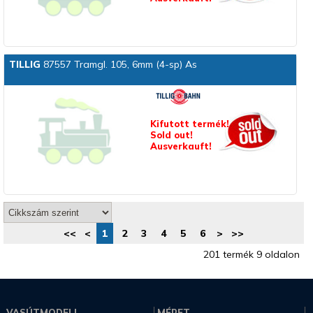
TILLIG
87557 Tramgl. 105, 6mm (4-sp) As
Kifutott termék!
Sold out!
Ausverkauft!
<<
<
1
2
3
4
5
6
>
>>
201 termék 9 oldalon
VASÚTMODELL
MÉRET