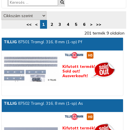
<<
<
1
2
3
4
5
6
>
>>
201 termék 9 oldalon
TILLIG
87501 Tramgl. 316, 8 mm (1-sp) Pf
Kifutott termék!
Sold out!
Ausverkauft!
TILLIG
87502 Tramgl. 316, 8 mm (1-sp) As
Kifutott termék!