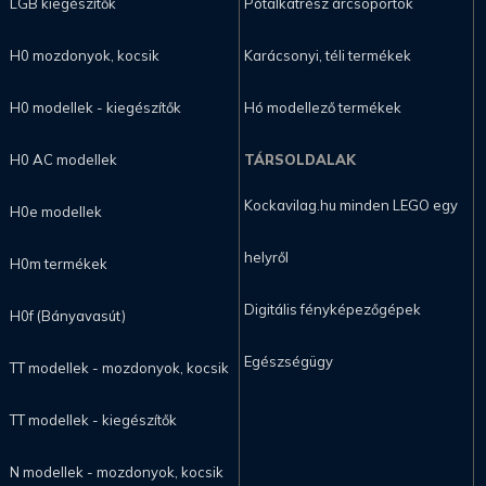
LGB kiegészítők
Pótalkatrész árcsoportok
H0 mozdonyok, kocsik
Karácsonyi, téli termékek
H0 modellek - kiegészítők
Hó modellező termékek
H0 AC modellek
TÁRSOLDALAK
Kockavilag.hu minden LEGO egy
H0e modellek
helyről
H0m termékek
Digitális fényképezőgépek
H0f (Bányavasút)
Egészségügy
TT modellek - mozdonyok, kocsik
TT modellek - kiegészítők
N modellek - mozdonyok, kocsik