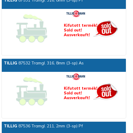
TILLIG
87531 Tramgl. 316, 8mm (3-sp) Pf
Kifutott termék!
Sold out!
Ausverkauft!
TILLIG
87532 Tramgl. 316, 8mm (3-sp) As
Kifutott termék!
Sold out!
Ausverkauft!
TILLIG
87536 Tramgl. 211, 2mm (3-sp) Pf