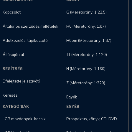
Kapcsolat
G (Méretarány: 1:22.5)
Általános szerződési feltételek
H0 (Méretarány: 1:87)
Adatkezelési tájékoztató
H0em (Méretarány: 1:87)
Állásajánlat
TT (Méretarány: 1:120)
SEGÍTSÉG
N (Méretarány: 1:160)
Elfelejtette jelszavát?
Z (Méretarány: 1:220)
Keresés
Egyéb
KATEGÓRIÁK
EGYÉB
LGB mozdonyok, kocsik
Prospektus, könyv, CD, DVD