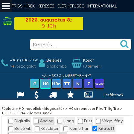
FRISS HÍREK
KERESÉS
ELÉRHETŐSÉG
INTERNATIONAL
2026. augusztus 8.:
9-13h
Belépés
Kosár
+36 (1) 686-2350
Vevőszolgálat
a fiókomba
(0 termék)
VÁLASSZON MÉRETARÁNYT:
G
H0
H0e
TT
N
Z
egyéb
Letöltések
Főoldal
>
H0 modellek - kiegészítők
>
H0 sínrendszer Piko Tillig Trix
>
TILLIG - LUNA villamos sínek
Digitális
Analóg
Hang
Füst
Végz. fény
Belső vil.
Készleten
Kiemelt ár
Kifutott