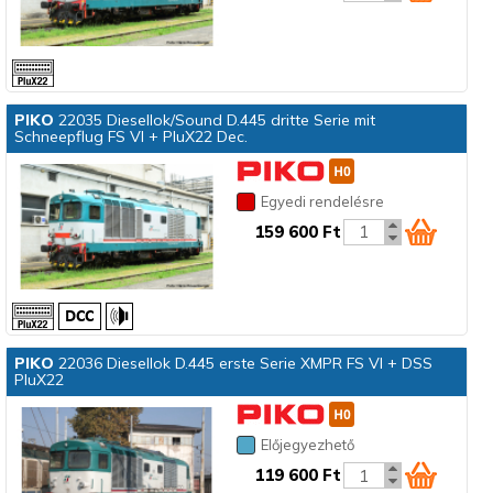
PIKO
22035 Diesellok/Sound D.445 dritte Serie mit
Schneepflug FS VI + PluX22 Dec.
Egyedi rendelésre
159 600 Ft
PIKO
22036 Diesellok D.445 erste Serie XMPR FS VI + DSS
PluX22
Előjegyezhető
119 600 Ft