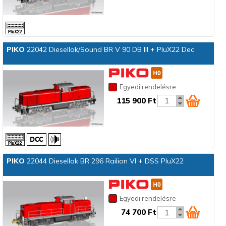
PIKO
22042 Diesellok/Sound BR V 90 DB III + PluX22 Dec.
Egyedi rendelésre
115 900 Ft
PIKO
22044 Diesellok BR 296 Railion VI + DSS PluX22
Egyedi rendelésre
74 700 Ft