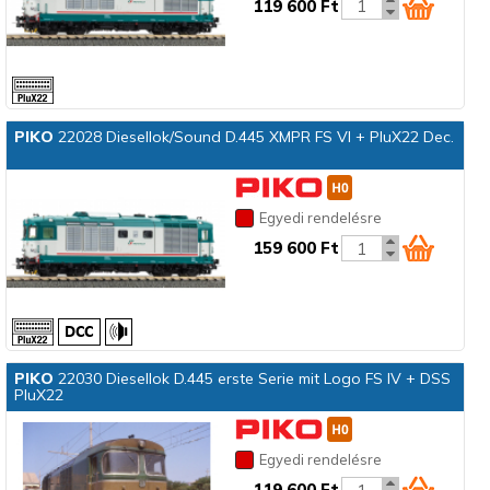
119 600 Ft
PIKO
22028 Diesellok/Sound D.445 XMPR FS VI + PluX22 Dec.
Egyedi rendelésre
159 600 Ft
PIKO
22030 Diesellok D.445 erste Serie mit Logo FS IV + DSS
PluX22
Egyedi rendelésre
119 600 Ft