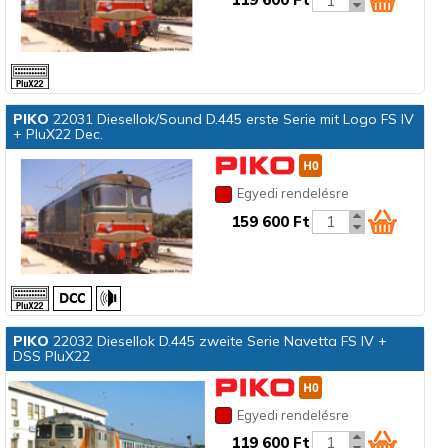
PIKO
22031 Diesellok/Sound D.445 erste Serie mit Logo FS IV
+ PluX22 Dec.
Egyedi rendelésre
159 600 Ft
PIKO
22032 Diesellok D.445 zweite Serie Navetta FS IV +
DSS PluX22
Egyedi rendelésre
119 600 Ft