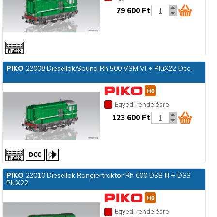
79 600 Ft
PIKO
22008 Diesellok/Sound Rh 500 VSM VI + PluX22 Dec.
Egyedi rendelésre
123 600 Ft
PIKO
22010 Diesellok Rangiertraktor Rh 600 DSB III + DSS
PluX22
Egyedi rendelésre