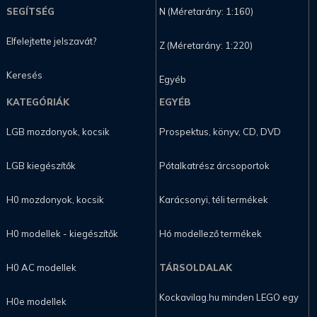
SEGÍTSÉG
N (Méretarány: 1:160)
Elfelejtette jelszavát?
Z (Méretarány: 1:220)
Keresés
Egyéb
KATEGÓRIÁK
EGYÉB
LGB mozdonyok, kocsik
Prospektus, könyv, CD, DVD
LGB kiegészítők
Pótalkatrész árcsoportok
H0 mozdonyok, kocsik
Karácsonyi, téli termékek
H0 modellek - kiegészítők
Hó modellező termékek
H0 AC modellek
TÁRSOLDALAK
Kockavilag.hu minden LEGO egy
H0e modellek