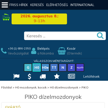
FRISS HÍREK
KERESÉS
ELÉRHETŐSÉG
INTERNATIONAL
2026. augusztus 8.:
9-13h
Belépés
Kosár
+36 (1) 686-2350
Vevőszolgálat
a fiókomba
(0 termék)
VÁLASSZON MÉRETARÁNYT:
G
H0
H0e
TT
N
Z
egyéb
Letöltések
Főoldal
>
H0 mozdonyok, kocsik
>
H0 dízelmozdonyok
>
PIKO
PIKO dízelmozdonyok
GYÁRTÓ