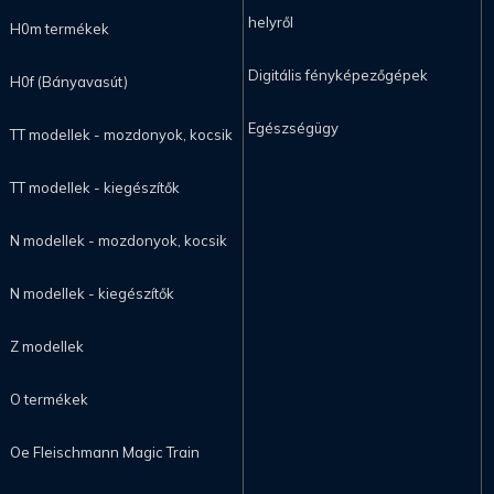
helyről
H0m termékek
Digitális fényképezőgépek
H0f (Bányavasút)
Egészségügy
TT modellek - mozdonyok, kocsik
TT modellek - kiegészítők
N modellek - mozdonyok, kocsik
N modellek - kiegészítők
Z modellek
O termékek
Oe Fleischmann Magic Train