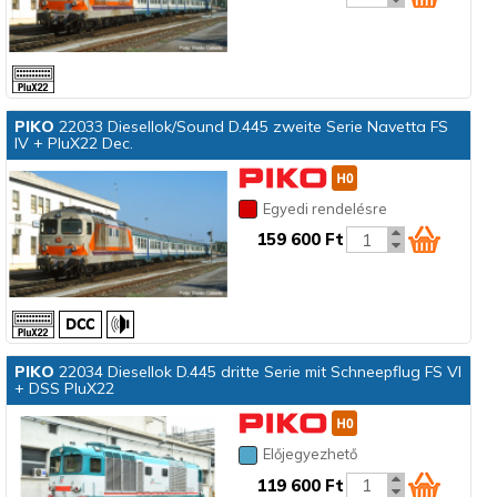
PIKO
22033 Diesellok/Sound D.445 zweite Serie Navetta FS
IV + PluX22 Dec.
Egyedi rendelésre
159 600 Ft
PIKO
22034 Diesellok D.445 dritte Serie mit Schneepflug FS VI
+ DSS PluX22
Előjegyezhető
119 600 Ft