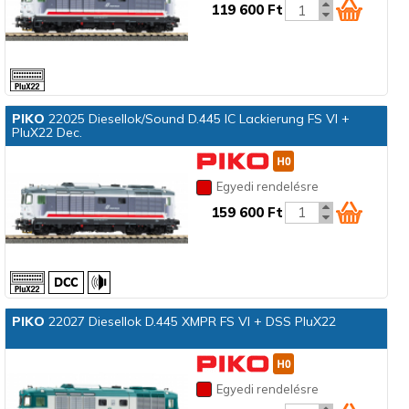
119 600 Ft
PIKO
22025 Diesellok/Sound D.445 IC Lackierung FS VI +
PluX22 Dec.
Egyedi rendelésre
159 600 Ft
PIKO
22027 Diesellok D.445 XMPR FS VI + DSS PluX22
Egyedi rendelésre