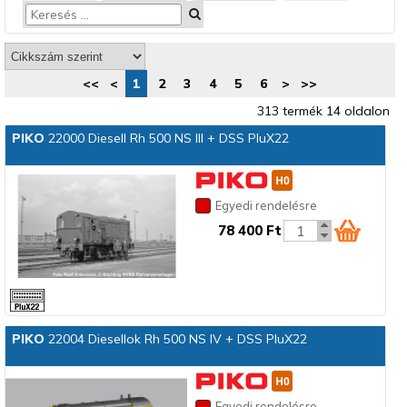
<<
<
1
2
3
4
5
6
>
>>
313 termék 14 oldalon
PIKO
22000 Diesell Rh 500 NS III + DSS PluX22
Egyedi rendelésre
78 400 Ft
PIKO
22004 Diesellok Rh 500 NS IV + DSS PluX22
Egyedi rendelésre