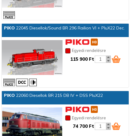
PIKO
22045 Diesellok/Sound BR 296 Railion VI + PluX22 Dec.
Egyedi rendelésre
115 900 Ft
PIKO
22060 Diesellok BR 215 DB IV + DSS PluX22
Egyedi rendelésre
74 700 Ft