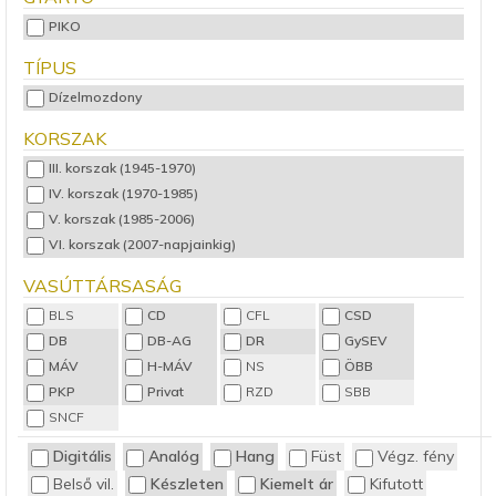
PIKO
TÍPUS
Dízelmozdony
KORSZAK
III. korszak (1945-1970)
IV. korszak (1970-1985)
V. korszak (1985-2006)
VI. korszak (2007-napjainkig)
VASÚTTÁRSASÁG
BLS
CD
CFL
CSD
DB
DB-AG
DR
GySEV
MÁV
H-MÁV
NS
ÖBB
PKP
Privat
RZD
SBB
SNCF
Digitális
Analóg
Hang
Füst
Végz. fény
Belső vil.
Készleten
Kiemelt ár
Kifutott