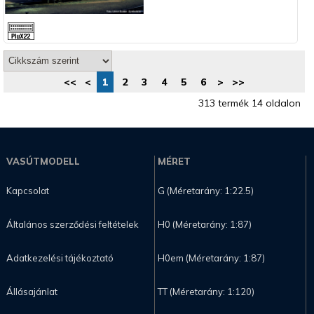
<<
<
1
2
3
4
5
6
>
>>
313 termék 14 oldalon
VASÚTMODELL
MÉRET
Kapcsolat
G (Méretarány: 1:22.5)
Általános szerződési feltételek
H0 (Méretarány: 1:87)
Adatkezelési tájékoztató
H0em (Méretarány: 1:87)
Állásajánlat
TT (Méretarány: 1:120)