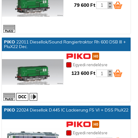
79 600 Ft
PIKO
22011 Diesellok/Sound Rangiertraktor Rh 600 DSB III +
PluX22 Dec.
Egyedi rendelésre
123 600 Ft
PIKO
22024 Diesellok D.445 IC Lackierung FS VI + DSS PluX22
Egyedi rendelésre