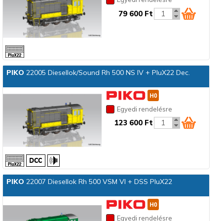
79 600 Ft
PIKO
22005 Diesellok/Sound Rh 500 NS IV + PluX22 Dec.
Egyedi rendelésre
123 600 Ft
PIKO
22007 Diesellok Rh 500 VSM VI + DSS PluX22
Egyedi rendelésre