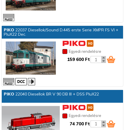
PIKO
22037 Diesellok/Sound D.445 erste Serie XMPR FS VI +
PluX22 Dec.
Egyedi rendelésre
159 600 Ft
PIKO
22040 Diesellok BR V 90 DB III + DSS PluX22
Egyedi rendelésre
74 700 Ft