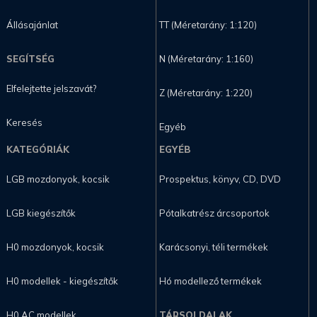
Állásajánlat
TT (Méretarány: 1:120)
SEGÍTSÉG
N (Méretarány: 1:160)
Elfelejtette jelszavát?
Z (Méretarány: 1:220)
Keresés
Egyéb
KATEGÓRIÁK
EGYÉB
LGB mozdonyok, kocsik
Prospektus, könyv, CD, DVD
LGB kiegészítők
Pótalkatrész árcsoportok
H0 mozdonyok, kocsik
Karácsonyi, téli termékek
H0 modellek - kiegészítők
Hó modellező termékek
H0 AC modellek
TÁRSOLDALAK