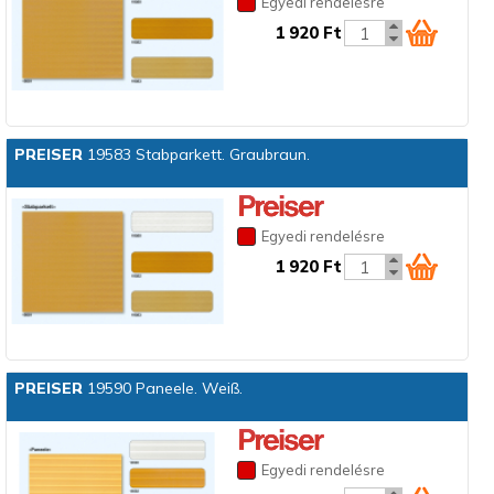
Egyedi rendelésre
1 920 Ft
PREISER
19583 Stabparkett. Graubraun.
Egyedi rendelésre
1 920 Ft
PREISER
19590 Paneele. Weiß.
Egyedi rendelésre