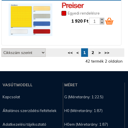
Egyedi rendelésre
1 920 Ft
<<
<
1
2
>
>>
42 termék 2 oldalon
VASÚTMODELL
MÉRET
Kapcsolat
G (Méretarány: 1:22.5)
Általános szerződési feltételek
H0 (Méretarány: 1:87)
Adatkezelési tájékoztató
H0em (Méretarány: 1:87)