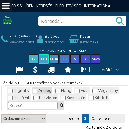
FRISS HÍREK
KERESÉS
ELÉRHETŐSÉG
INTERNATIONAL
Belépés
Kosár
+36 (1) 686-2350
Vevőszolgálat
a fiókomba
(0 termék)
VÁLASSZON MÉRETARÁNYT:
G
H0
H0e
TT
N
Z
egyéb
Letöltések
Főoldal
>
PREISER termékek
>
Vegyes termékek
Digitális
Analóg
Hang
Füst
Végz. fény
Belső vil.
Készleten
Kiemelt ár
Kifutott
<<
<
1
2
>
>>
42 termék 2 oldalon