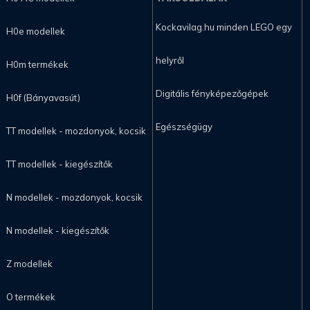
Kockavilag.hu minden LEGO egy
H0e modellek
helyről
H0m termékek
Digitális fényképezőgépek
H0f (Bányavasút)
Egészségügy
TT modellek - mozdonyok, kocsik
TT modellek - kiegészítők
N modellek - mozdonyok, kocsik
N modellek - kiegészítők
Z modellek
O termékek