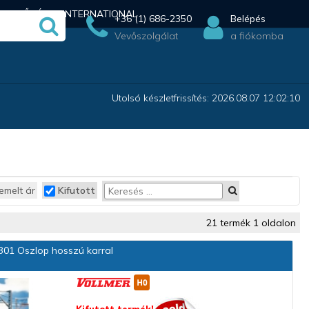
ÉRHETŐSÉG
INTERNATIONAL
+36 (1) 686-2350
Belépés
Vevőszolgálat
a fiókomba
Utolsó készletfrissítés: 2026.08.07 12:02:10
emelt ár
Kifutott
21 termék 1 oldalon
01 Oszlop hosszú karral