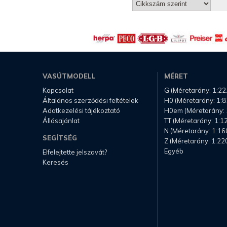
VASÚTMODELL
MÉRET
Kapcsolat
G (Méretarány: 1:22
Általános szerződési feltételek
H0 (Méretarány: 1:8
Adatkezelési tájékoztató
H0em (Méretarány: 
Állásajánlat
TT (Méretarány: 1:1
N (Méretarány: 1:16
SEGÍTSÉG
Z (Méretarány: 1:22
Egyéb
Elfelejtette jelszavát?
Keresés