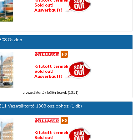
Kifutott termék!
Sold out!
Ausverkauft!
308 Oszlop
Kifutott termék!
Sold out!
Ausverkauft!
a vezetéktartók külön tételek (1311)
11 Vezetéktartó 1308 oszlophoz (1 db)
Kifutott termék!
Sold out!