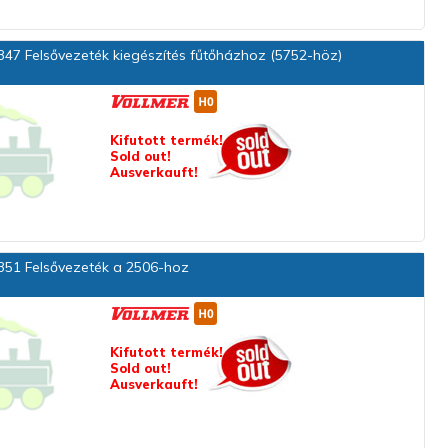
47 Felsővezeték kiegészítés fűtőházhoz (5752-höz)
Kifutott termék!
Sold out!
Ausverkauft!
51 Felsővezeték a 2506-hoz
Kifutott termék!
Sold out!
Ausverkauft!