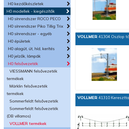
H0 kezdőkészletek
H0 modellek - kiegészítők
H0 sínrendszer ROCO PECO
H0 sínrendszer Piko Tillig Trix
H0 sínrendszer - egyéb
VOLLMER
41304 Oszlop tá
H0 épületek
H0 alagút, út, híd, kerítés
H0 jelzők, lámpák
H0 felsővezeték
VIESSMANN felsővezeték
termékek
Märklin felsővezeték
termékek
VOLLMER
41310 Keresztta
Sommerfeldt felsővezeték
Sommerfeldt felsővezeték
(DB villamos)
VOLLMER termékek