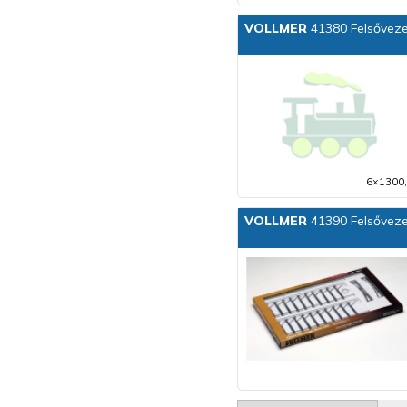
VOLLMER
41380 Felsővezet
6×1300,
VOLLMER
41390 Felsővezet