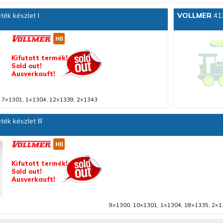
ék készlet I
VOLLMER
413
Kifutott termék!
Sold out!
Ausverkauft!
 7×1301, 1×1304, 12×1339, 2×1343
ék készlet III
Kifutott termék!
Sold out!
Ausverkauft!
9×1300, 10×1301, 1×1304, 18×1335, 2×