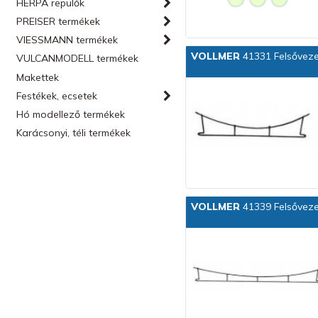
HERPA repülők
PREISER termékek
VIESSMANN termékek
VOLLMER
41331 Felsővez
VULCANMODELL termékek
Makettek
Festékek, ecsetek
Hó modellező termékek
Karácsonyi, téli termékek
VOLLMER
41339 Felsővez