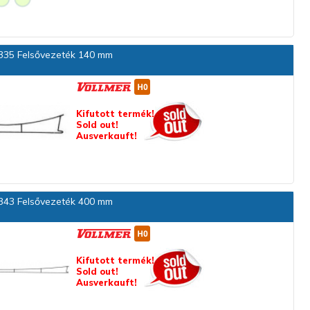
35 Felsővezeték 140 mm
Kifutott termék!
Sold out!
Ausverkauft!
43 Felsővezeték 400 mm
Kifutott termék!
Sold out!
Ausverkauft!