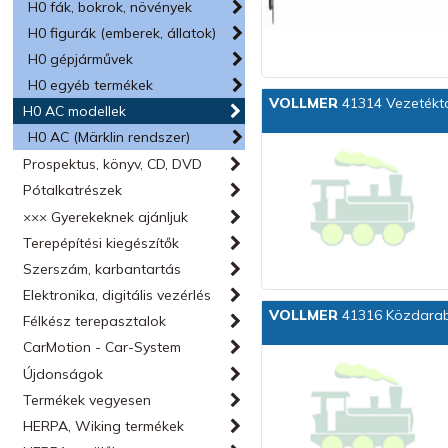
H0 fák, bokrok, növények
H0 figurák (emberek, állatok)
H0 gépjárművek
H0 egyéb termékek
VOLLMER
41314 Vezetékt
H0 AC modellek
H0 AC (Märklin rendszer)
Prospektus, könyv, CD, DVD
Pótalkatrészek
××× Gyerekeknek ajánljuk
Terepépítési kiegészítők
Szerszám, karbantartás
Elektronika, digitális vezérlés
VOLLMER
41316 Közdara
Félkész terepasztalok
CarMotion - Car-System
Újdonságok
Termékek vegyesen
HERPA, Wiking termékek