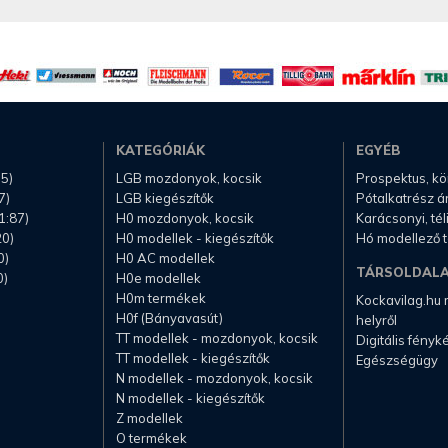
KATEGÓRIÁK
EGYÉB
.5)
LGB mozdonyok, kocsik
Prospektus, k
7)
LGB kiegészítők
Pótalkatrész á
1:87)
H0 mozdonyok, kocsik
Karácsonyi, té
20)
H0 modellek - kiegészítők
Hó modellező 
0)
H0 AC modellek
TÁRSOLDAL
0)
H0e modellek
H0m termékek
Kockavilag.hu
H0f (Bányavasút)
helyről
TT modellek - mozdonyok, kocsik
Digitális fény
TT modellek - kiegészítők
Egészségügy
N modellek - mozdonyok, kocsik
N modellek - kiegészítők
Z modellek
O termékek