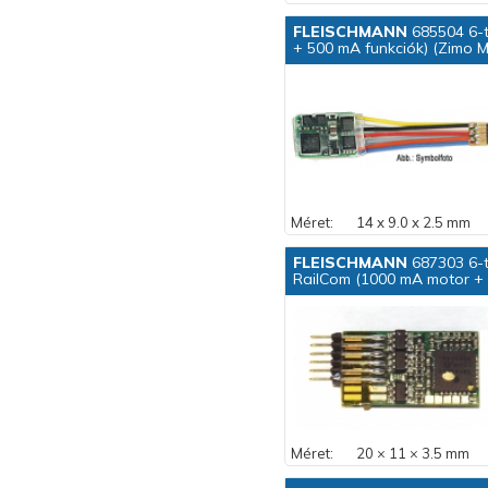
FLEISCHMANN
685504 6-t
+ 500 mA funkciók) (Zimo 
Méret:
14 x 9.0 x 2.5 mm
FLEISCHMANN
687303 6-t
RailCom (1000 mA motor + 
Méret:
20 × 11 × 3.5 mm