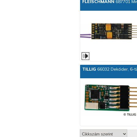
FLEISCHMANN
687701 Mi
TILLIG
66032 Dekóder, 6-t