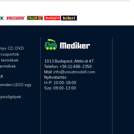
önyv, CD, DVD
rcsoportok
li termékek
1013 Budapest, Attila út 47.
termékek
Telefon: +36 (1) 686-2350
Mail:
info@vasutmodell.com
AK
Nyitvatartás:
H-P: 10:00-18:00
 minden LEGO egy
Szo: 09:00-13:00
képezőgépek