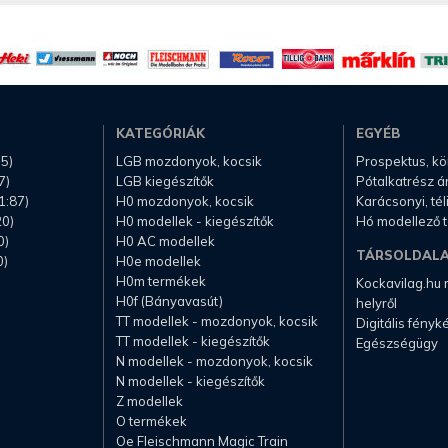
KATEGÓRIÁK
EGYÉB
.5)
LGB mozdonyok, kocsik
Prospektus, k
7)
LGB kiegészítők
Pótalkatrész á
1:87)
H0 mozdonyok, kocsik
Karácsonyi, té
20)
H0 modellek - kiegészítők
Hó modellező 
0)
H0 AC modellek
TÁRSOLDAL
0)
H0e modellek
H0m termékek
Kockavilag.hu
H0f (Bányavasút)
helyről
TT modellek - mozdonyok, kocsik
Digitális fény
TT modellek - kiegészítők
Egészségügy
N modellek - mozdonyok, kocsik
N modellek - kiegészítők
Z modellek
O termékek
Oe Fleischmann Magic Train