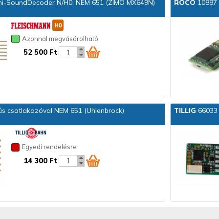
ni-SoundDecoder N/H0, NEM 651 (ZIMO MX649N)
ROCO
10887 D
Azonnal megvásárolható
52 500 Ft
űs csatlakozóval NEM 651 (Uhlenbrock)
TILLIG
66033 
Egyedi rendelésre
14 300 Ft