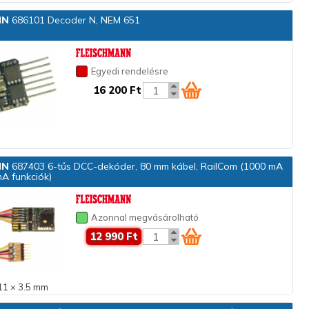
NN
686101 Decoder N, NEM 651
Egyedi rendelésre
16 200 Ft
NN
687403 6-tűs DCC-dekóder, 80 mm kábel, RailCom (1000 mA
A funkciók)
Azonnal megvásárolható
12 990 Ft
11 × 3.5 mm