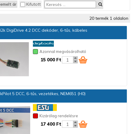
iemelt ár
Kifutott
20 termék 1 oldalon
2k DigiDrive 4.2 DCC dekóder, 6-tűs, kábeles
Azonnal megvásárolható
15 000 Ft
Pilot 5 DCC, 6-tűs, vezetékes, NEM651 (H0)
Kizárólag rendelésre
17 400 Ft