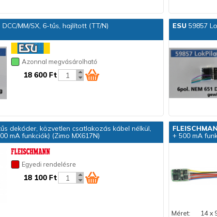
 DCC/MM/SX, 6-tűs, hajlított (TT/N)
ESU
59857 Lok
Azonnal megvásárolható
18 600 Ft
űs dekóder, közvetlen csatlakozás kábel nélkül,
FLEISCHMA
00 mA funkciók) (Zimo MX617N)
+ 500 mA funk
Egyedi rendelésre
18 100 Ft
Méret:
14 x 