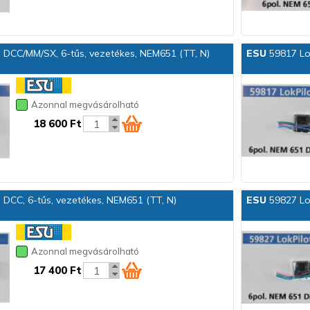
o DCC/MM/SX, 6-tűs, vezetékes, NEM651 (TT, N)
ESU
59817 Lok
Azonnal megvásárolható
18 600 Ft
 DCC, 6-tűs, vezetékes, NEM651 (TT, N)
ESU
59827 Lok
Azonnal megvásárolható
17 400 Ft