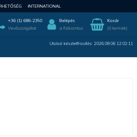
ÉRHETŐSÉG
INTERNATIONAL
+36 (1) 686-2350
Belépés
Kosár
Vevőszolgálat
a fiókomba
(0 termék)
Utolsó készletfrissítés: 2026.08.06 12:02:11