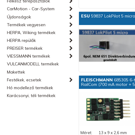
Félkész terepasztalok
CarMotion - Car-System
ESU
59837 LokPilot 5 micro
Újdonságok
Termékek vegyesen
HERPA, Wiking termékek
HERPA repülők
PREISER termékek
VIESSMANN termékek
VULCANMODELL termékek
Makettek
Festékek, ecsetek
FLEISCHMANN
685305 6-t
RailCom (700 mA motor + 5
Hó modellező termékek
Karácsonyi, téli termékek
Méret:
13 x 9 x 2,6 mm