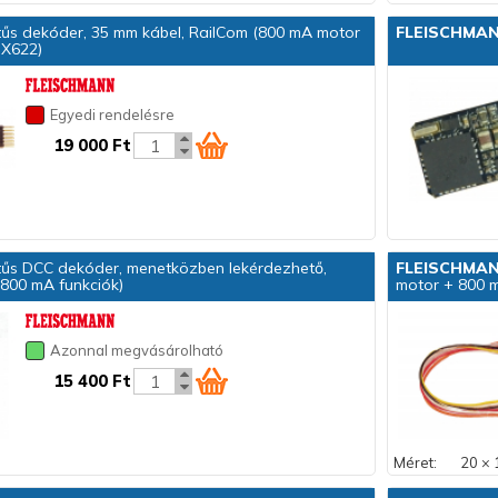
űs dekóder, 35 mm kábel, RailCom (800 mA motor
FLEISCHMA
MX622)
Egyedi rendelésre
19 000 Ft
űs DCC dekóder, menetközben lekérdezhető,
FLEISCHMA
800 mA funkciók)
motor + 800 m
Azonnal megvásárolható
15 400 Ft
Méret:
20 × 