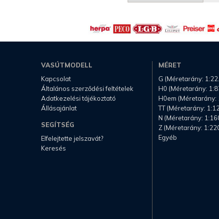
VASÚTMODELL
MÉRET
Kapcsolat
G (Méretarány: 1:22
Általános szerződési feltételek
H0 (Méretarány: 1:8
Adatkezelési tájékoztató
H0em (Méretarány: 
Állásajánlat
TT (Méretarány: 1:1
N (Méretarány: 1:16
SEGÍTSÉG
Z (Méretarány: 1:22
Egyéb
Elfelejtette jelszavát?
Keresés