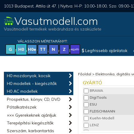
1013 Budapest, Attila út 47. | Nyitva: H-P: 10.00-18.00, Szo: 09.00-1
Vasutmodell.com
Vasútmodell termékek webáruháza és szaküzlete
VÁLASSZON MÉRETARÁNYT:
G
H0
H0e
TT
N
Z
egyéb
Magyar vonatkozású modellek
Legfrissebb ajánlatok
Főoldal
>
Elektronika, digitális 
H0 mozdonyok, kocsik
GYÁRTÓ
H0 modellek - kiegészítők
BRAWA
H0 AC modellek
DigiTools
Prospektus, könyv, CD, DVD
ESU
Pótalkatrészek
FLEISCHMANN
××× Gyerekeknek ajánljuk
Kuehn-Modell
Terepépítési kiegészítők
LENZ
Szerszám, karbantartás
PIKO