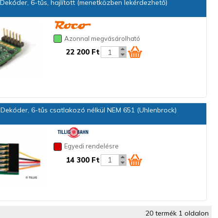
ekóder, 6-tűs, hajlított (menetközben lekérdezhető)
Azonnal megvásárolható
22 200 Ft
Dekóder, 6-tűs csatlakozó nélkül NEM 651 (Uhlenbrock)
Egyedi rendelésre
14 300 Ft
20 termék 1 oldalon