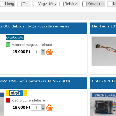
Hang
Füst
Végz. fény
Belső vil.
Készleten
K
.2 DCC dekóder, 6-tűs közvetlen egyenes
DigiTools
104
Azonnal megvásárolható
15 000 Ft
MM/SX/M4, 6-tűs, vezetékes, NEM651 (H0)
ESU
59626 Lok
Kizárólag rendelésre
18 600 Ft