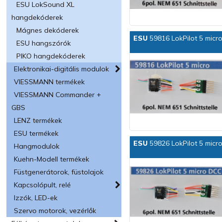
ESU LokSound XL
hangdekóderek
Mágnes dekóderek
ESU
59816 LokPilot 5 micr
ESU hangszórók
PIKO hangdekóderek
Elektronikai-digitális modulok
VIESSMANN termékek
VIESSMANN Commander +
GBS
LENZ termékek
ESU termékek
ESU
59826 LokPilot 5 micro
Hangmodulok
Kuehn-Modell termékek
Füstgenerátorok, füstolajok
Kapcsolópult, relé
Izzók, LED-ek
Szervo motorok, vezérlők