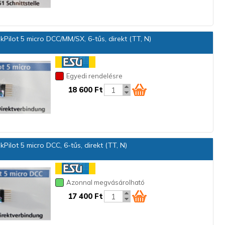
Pilot 5 micro DCC/MM/SX, 6-tűs, direkt (TT, N)
Egyedi rendelésre
18 600 Ft
Pilot 5 micro DCC, 6-tűs, direkt (TT, N)
Azonnal megvásárolható
17 400 Ft