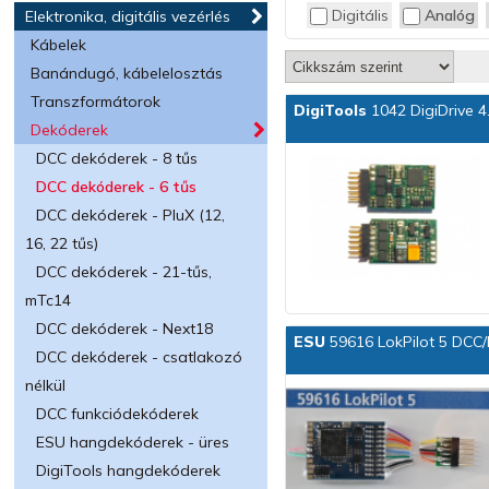
Digitális
Analóg
Elektronika, digitális vezérlés
ROCO
TILLIG
Kábelek
TRIX
Banándugó, kábelelosztás
VIESSMANN
Transzformátorok
DigiTools
1042 DigiDrive 4
Dekóderek
DCC dekóderek - 8 tűs
DCC dekóderek - 6 tűs
DCC dekóderek - PluX (12,
16, 22 tűs)
DCC dekóderek - 21-tűs,
mTc14
DCC dekóderek - Next18
ESU
59616 LokPilot 5 DCC/
DCC dekóderek - csatlakozó
nélkül
DCC funkciódekóderek
ESU hangdekóderek - üres
DigiTools hangdekóderek