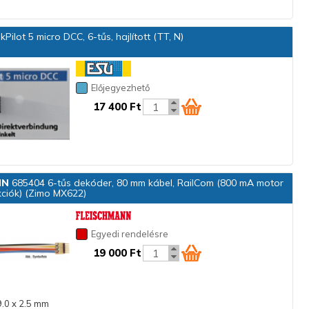
Pilot 5 micro DCC, 6-tűs, hajlított (TT, N)
Előjegyezhető
17 400 Ft
NN
685404 6-tűs dekóder, 80 mm kábel, RailCom (800 mA motor
ciók) (Zimo MX622)
Egyedi rendelésre
19 000 Ft
9.0 x 2.5 mm