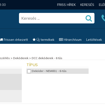
3.00
FRISS HÍREK
KERESÉS
EL
Frissen érkezett
Új termékek
Hírarchívum
Letöltések
vezérlés
>
Dekóderek
>
DCC dekóderek - 6 tűs
TÍPUS
Dekóder - NEM651 - 6-tűs