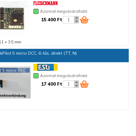
Azonnal megvásárolható
15 400 Ft
11 × 3.5 mm
Pilot 5 micro DCC, 6-tűs, direkt (TT, N)
Azonnal megvásárolható
17 400 Ft