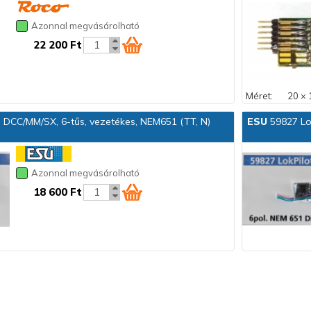
Azonnal megvásárolható
22 200 Ft
Méret:
20 × 
o DCC/MM/SX, 6-tűs, vezetékes, NEM651 (TT, N)
ESU
59827 Lok
Azonnal megvásárolható
18 600 Ft