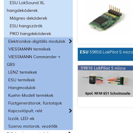
ESU LokSound XL
hangdekóderek
Mágnes dekóderek
ESU hangszórók
PIKO hangdekóderek
Elektronikai-digitális modulok
VIESSMANN termékek
ESU
59816 LokPilot 5 micr
VIESSMANN Commander +
GBS
LENZ termékek
ESU termékek
Hangmodulok
Kuehn-Modell termékek
Füstgenerátorok, füstolajok
Kapcsolópult, relé
Izzók, LED-ek
Szervo motorok, vezérlők