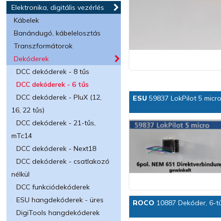
Elektronika, digitális vezérlés
Kábelek
Banándugó, kábelelosztás
Transzformátorok
Dekóderek
DCC dekóderek - 8 tűs
DCC dekóderek - 6 tűs
DCC dekóderek - PluX (12,
ESU
59837 LokPilot 5 micro
16, 22 tűs)
DCC dekóderek - 21-tűs,
mTc14
DCC dekóderek - Next18
DCC dekóderek - csatlakozó
nélkül
DCC funkciódekóderek
ESU hangdekóderek - üres
ROCO
10887 Dekóder, 6-tű
DigiTools hangdekóderek