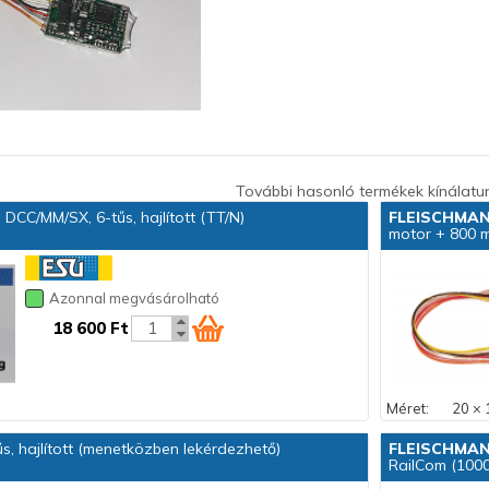
További hasonló termékek kínálatu
 DCC/MM/SX, 6-tűs, hajlított (TT/N)
FLEISCHMA
motor + 800 m
Azonnal megvásárolható
18 600 Ft
Méret:
20 × 
s, hajlított (menetközben lekérdezhető)
FLEISCHMA
RailCom (1000