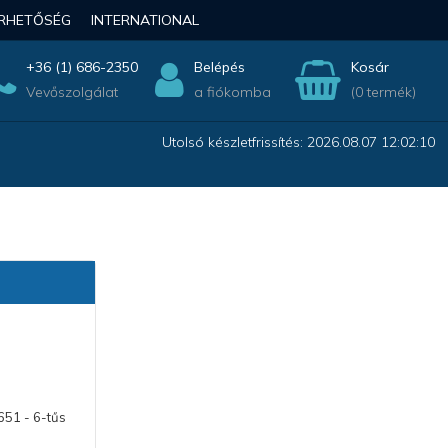
ÉRHETŐSÉG
INTERNATIONAL
+36 (1) 686-2350
Belépés
Kosár
Vevőszolgálat
a fiókomba
(0 termék)
Utolsó készletfrissítés: 2026.08.07 12:02:10
651 - 6-tűs