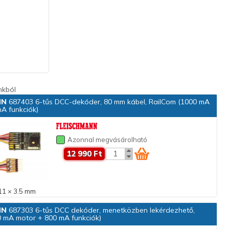
nkból
NN
687403 6-tűs DCC-dekóder, 80 mm kábel, RailCom (1000 mA
A funkciók)
Azonnal megvásárolható
12 990 Ft
11 × 3.5 mm
NN
687303 6-tűs DCC dekóder, menetközben lekérdezhető,
 mA motor + 800 mA funkciók)