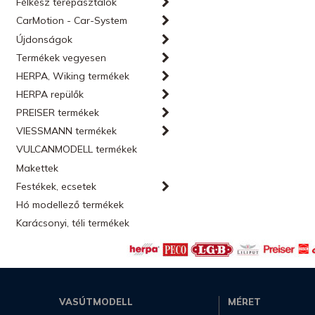
Félkész terepasztalok
CarMotion - Car-System
Újdonságok
Termékek vegyesen
HERPA, Wiking termékek
HERPA repülők
PREISER termékek
VIESSMANN termékek
VULCANMODELL termékek
Makettek
Festékek, ecsetek
Hó modellező termékek
Karácsonyi, téli termékek
VASÚTMODELL
MÉRET