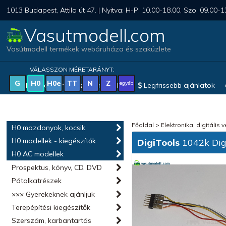
1013 Budapest, Attila út 47. | Nyitva: H-P: 10.00-18.00, Szo: 09.00-1
Vasutmodell.com
Vasútmodell termékek webáruháza és szaküzlete
VÁLASSZON MÉRETARÁNYT:
G
H0
H0e
TT
N
Z
egyéb
Magyar vonatkozású modellek
Legfrissebb ajánlatok
Főoldal
>
Elektronika, digitális 
H0 mozdonyok, kocsik
H0 modellek - kiegészítők
DigiTools
1042k Digi
H0 AC modellek
Prospektus, könyv, CD, DVD
Pótalkatrészek
××× Gyerekeknek ajánljuk
Terepépítési kiegészítők
Szerszám, karbantartás