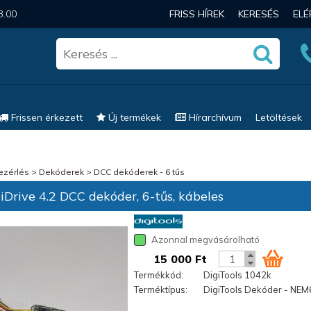
3.00
FRISS HÍREK
KERESÉS
EL
Frissen érkezett
Új termékek
Hírarchívum
Letöltések
vezérlés
>
Dekóderek
>
DCC dekóderek - 6 tűs
Drive 4.2 DCC dekóder, 6-tűs, kábeles
Azonnal megvásárolható
15 000 Ft
Termékkód:
DigiTools 1042k
Terméktípus:
DigiTools Dekóder - NEM